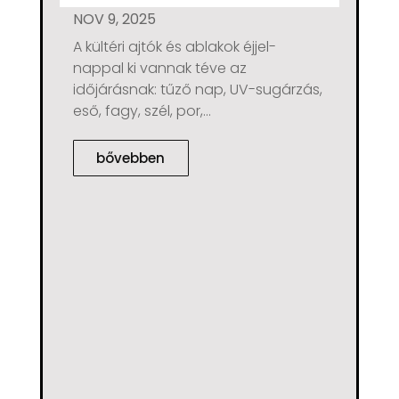
NOV 9, 2025
A kültéri ajtók és ablakok éjjel-
nappal ki vannak téve az
időjárásnak: tűző nap, UV-sugárzás,
eső, fagy, szél, por,...
bővebben