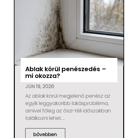
Ablak körül penészedés –
mi okozza?
JÚN 19, 2026
Az ablak körül megjelenő penész az
egyik leggyakoribb lakásprobléma,
amivel főleg az őszi-téli időszakban
találkozni lehet....
bővebben