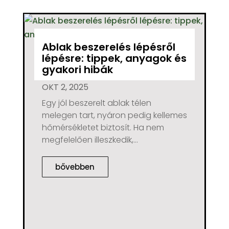
Ablak beszerelés lépésről
lépésre: tippek, anyagok és
gyakori hibák
OKT 2, 2025
Egy jól beszerelt ablak télen
melegen tart, nyáron pedig kellemes
hőmérsékletet biztosít. Ha nem
megfelelően illeszkedik,...
bővebben