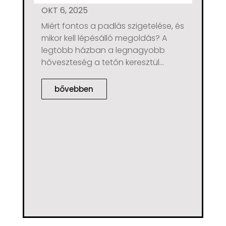
OKT 6, 2025
Miért fontos a padlás szigetelése, és
mikor kell lépésálló megoldás? A
legtöbb házban a legnagyobb
hőveszteség a tetőn keresztül...
bővebben