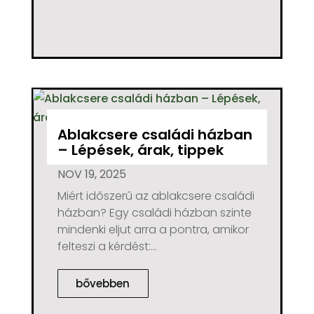
Ablakcsere családi házban
– Lépések, árak, tippek
NOV 19, 2025
Miért időszerű az ablakcsere családi
házban? Egy családi házban szinte
mindenki eljut arra a pontra, amikor
felteszi a kérdést:...
bővebben