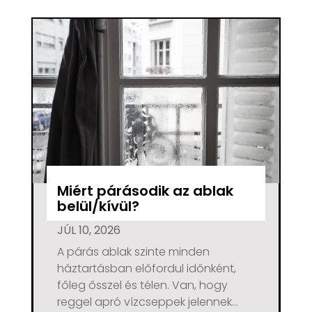
Miért párásodik az ablak
belül/kívül?
JÚL 10, 2026
A párás ablak szinte minden
háztartásban előfordul időnként,
főleg ősszel és télen. Van, hogy
reggel apró vízcseppek jelennek...