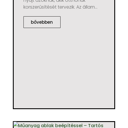
nyújt azoknak, akik otthonuk
korszerűsítését tervezik. Az állam...
bővebben