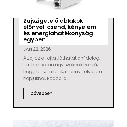
Zajszigetelő ablakok
előnyei: csend, kényelem
és energiahatékonyság
egyben
JAN 22, 2026
A zaj az a fajta „láthatatlan” dolog,
amihez sokan úgy szoknak hozzá,
hogy fel sem tűnik, mennyit elvesz a
napjukból. Reggel a...
bővebben