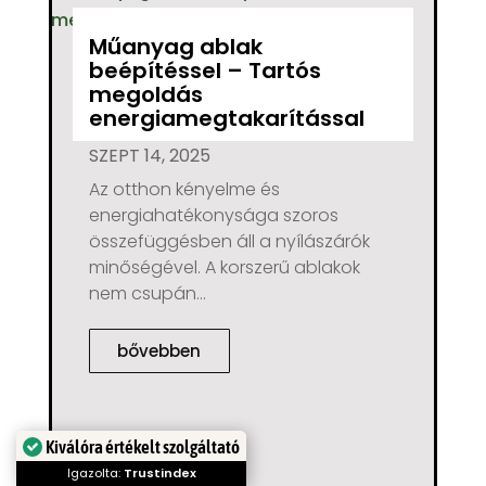
Műanyag ablak
beépítéssel – Tartós
megoldás
energiamegtakarítással
SZEPT 14, 2025
Az otthon kényelme és
energiahatékonysága szoros
összefüggésben áll a nyílászárók
minőségével. A korszerű ablakok
nem csupán...
bővebben
Kiválóra értékelt szolgáltató
Igazolta:
Trustindex