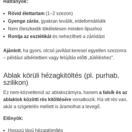
Hátrányok:
Rövid élettartam
(1–2 szezon)
Gyenge zárás
, gyakran leválik, eldeformálódik
Nem illeszkedik tökéletesen minden típushoz
Rontja az esztétikát
és nehezítheti a záródást
Ajánlott
, ha gyors, olcsó javítást keresel egyetlen szezonra
– például albérletben vagy felújítás előtti „túléléshez”.
Ablak körüli hézagkitöltés (pl. purhab,
szilikon)
Ez nem közvetlenül az ablakszárnyra, hanem
a falsík és az
ablaktok közötti rés kitöltésére
vonatkozik. Ha ott rés van,
akár a szigetelés mellett is áramolhat a levegő.
Előnyök:
Hosszú távú hézagtömítés