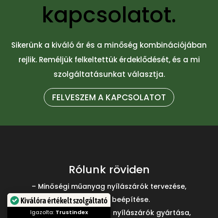
kapcsolatot.
Sikerünk a kiváló ár és a minőség kombinációjában
rejlik. Reméljük felkeltettük érdeklődését, és a mi
szolgáltatásunkat választja.
FELVESZEM A KAPCSOLATOT
Rólunk röviden
– Minőségi műanyag nyílászárók tervezése,
kivitelezése, beépítése.
Kiválóra értékelt szolgáltató
– Minőségi és egyedi fa nyílászárók gyártása,
Igazolta:
Trustindex