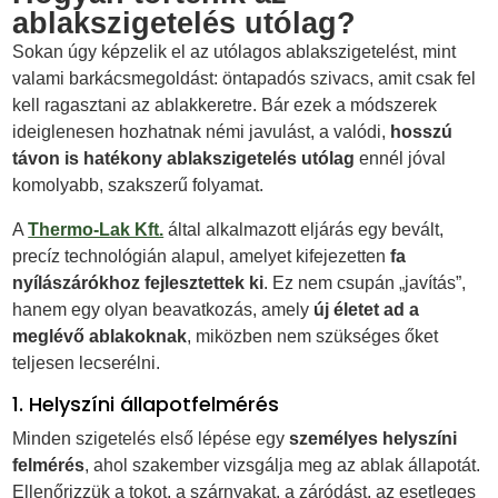
ablakszigetelés utólag?
Sokan úgy képzelik el az utólagos ablakszigetelést, mint
valami barkácsmegoldást: öntapadós szivacs, amit csak fel
kell ragasztani az ablakkeretre. Bár ezek a módszerek
ideiglenesen hozhatnak némi javulást, a valódi,
hosszú
távon is hatékony ablakszigetelés utólag
ennél jóval
komolyabb, szakszerű folyamat.
A
Thermo-Lak Kft.
által alkalmazott eljárás egy bevált,
precíz technológián alapul, amelyet kifejezetten
fa
nyílászárókhoz fejlesztettek ki
. Ez nem csupán „javítás”,
hanem egy olyan beavatkozás, amely
új életet ad a
meglévő ablakoknak
, miközben nem szükséges őket
teljesen lecserélni.
1. Helyszíni állapotfelmérés
Minden szigetelés első lépése egy
személyes helyszíni
felmérés
, ahol szakember vizsgálja meg az ablak állapotát.
Ellenőrizzük a tokot, a szárnyakat, a záródást, az esetleges