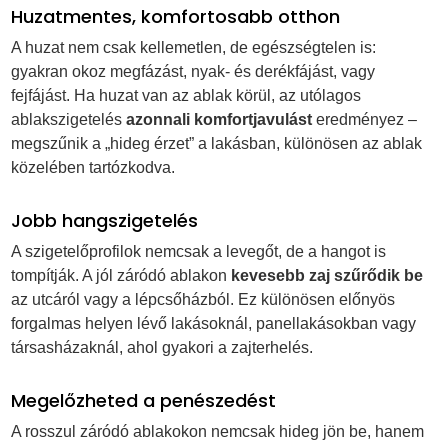
Huzatmentes, komfortosabb otthon
A huzat nem csak kellemetlen, de egészségtelen is:
gyakran okoz megfázást, nyak- és derékfájást, vagy
fejfájást. Ha huzat van az ablak körül, az utólagos
ablakszigetelés
azonnali komfortjavulást
eredményez –
megszűnik a „hideg érzet” a lakásban, különösen az ablak
közelében tartózkodva.
Jobb hangszigetelés
A szigetelőprofilok nemcsak a levegőt, de a hangot is
tompítják. A jól záródó ablakon
kevesebb zaj szűrődik be
az utcáról vagy a lépcsőházból. Ez különösen előnyös
forgalmas helyen lévő lakásoknál, panellakásokban vagy
társasházaknál, ahol gyakori a zajterhelés.
Megelőzheted a penészedést
A rosszul záródó ablakokon nemcsak hideg jön be, hanem