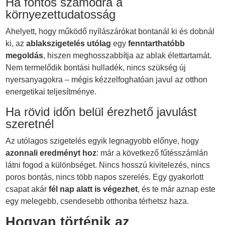
Ha fontos számodra a
környezettudatosság
Ahelyett, hogy működő nyílászárókat bontanál ki és dobnál
ki, az
ablakszigetelés utólag
egy
fenntarthatóbb
megoldás
, hiszen meghosszabbítja az ablak élettartamát.
Nem termelődik bontási hulladék, nincs szükség új
nyersanyagokra – mégis kézzelfoghatóan javul az otthon
energetikai teljesítménye.
Ha rövid időn belül érezhető javulást
szeretnél
Az utólagos szigetelés egyik legnagyobb előnye, hogy
azonnali eredményt hoz
: már a következő fűtésszámlán
látni fogod a különbséget. Nincs hosszú kivitelezés, nincs
poros bontás, nincs több napos szerelés. Egy gyakorlott
csapat akár
fél nap alatt is végezhet
, és te már aznap este
egy melegebb, csendesebb otthonba térhetsz haza.
Hogyan történik az