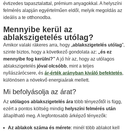
évtizedes tapasztalattal, prémium anyagokkal. A helyszíni
felmérés alapján egyértelműen eldől, melyik megoldás az
ideális a te otthonodba.
Mennyibe kerül az
ablakszigetelés utólag?
Amikor valaki rákeres arra, hogy „
ablakszigetelés utólag
”,
szinte biztos, hogy a következő gondolata az:
„és ez
mennyibe fog kerülni?”
A jó hír az, hogy az utólagos
ablakszigetelés
jóval olcsóbb
, mint a teljes
nyílászárócsere, és
ár-érték arányban kiváló befektetés
,
különösen a növekvő energiaárak mellett.
Mi befolyásolja az árat?
Az
utólagos ablakszigetelés ára
több tényezőtől is függ,
ezért a pontos költség mindig
helyszíni felmérés után
állapítható meg. A legfontosabb árképző tényezők:
Az ablakok száma és mérete
: minél több ablakot kell