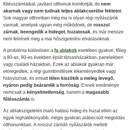
fűtésszámláikat, javítani otthonuk komfortját, de
nem
akarnak vagy nem tudnak teljes ablakcserébe fektetni
.
Sok magyar otthonban még ma is olyan régi nyílászárók
vannak, amelyek ugyan még működnek, de
rosszul
zárnak, beengedik a hideget, huzatosak
, és már messze
nem felelnek meg a mai hőszigetelési elvárásoknak.
A probléma különösen a
fa ablakok
esetében gyakori, főleg
a 80-as, 90-es években épült társasházakban, panelekben
vagy családi házakban. Ezek az ablakok gyakran már
elöregedtek, a régi gumitömítések elkeményedtek vagy
hiányoznak, és emiatt
télen kiszökik a meleg levegő,
nyáron pedig beáramlik a forróság
. Ennek eredménye
nemcsak a
kényelmetlenség
, hanem a
magasabb
fűtésszámla
is.
Az ablakszigetelés maró hatású hideg és huzat ellen az
egyik leghatékonyabb, mégis gyakran alábecsült megoldás
otthonunkban. A rosszul záródó nyílászárók mellett