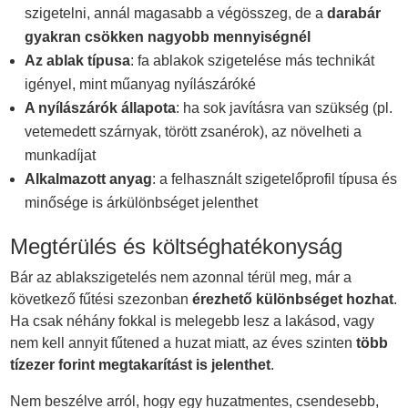
szigetelni, annál magasabb a végösszeg, de a
darabár
gyakran csökken nagyobb mennyiségnél
Az ablak típusa
: fa ablakok szigetelése más technikát
igényel, mint műanyag nyílászáróké
A nyílászárók állapota
: ha sok javításra van szükség (pl.
vetemedett szárnyak, törött zsanérok), az növelheti a
munkadíjat
Alkalmazott anyag
: a felhasznált szigetelőprofil típusa és
minősége is árkülönbséget jelenthet
Megtérülés és költséghatékonyság
Bár az ablakszigetelés nem azonnal térül meg, már a
következő fűtési szezonban
érezhető különbséget hozhat
.
Ha csak néhány fokkal is melegebb lesz a lakásod, vagy
nem kell annyit fűtened a huzat miatt, az éves szinten
több
tízezer forint megtakarítást is jelenthet
.
Nem beszélve arról, hogy egy huzatmentes, csendesebb,