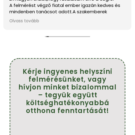
A felmérést végző fiatal ember igazán kedves és
mindenben tanácsot adott.A szakemberek
pontosak,kedvesek és szép munkát végeztek.
Olvass tovább
Köszönöm szépen.
Ajánlom mindenkinek.
Farkasné Tünde
Kérje ingyenes helyszíni
felmérésünket, vagy
hívjon minket bizalommal
– tegyük együtt
költséghatékonyabbá
otthona fenntartását!