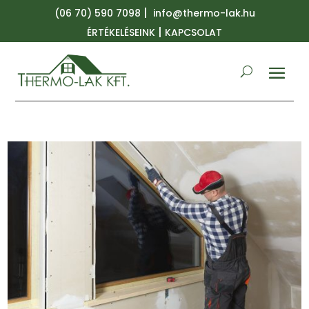
|
(06 70) 590 7098
info@thermo-lak.hu
|
ÉRTÉKELÉSEINK
KAPCSOLAT