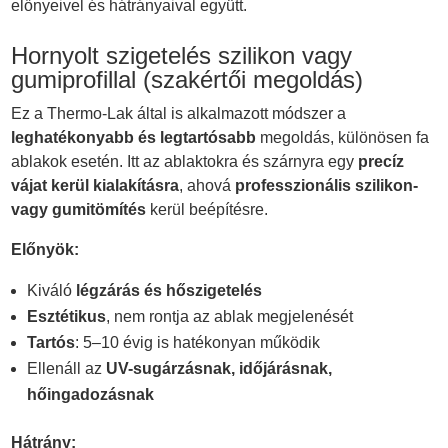
előnyeivel és hátrányaival együtt.
Hornyolt szigetelés szilikon vagy
gumiprofillal (szakértői megoldás)
Ez a Thermo-Lak által is alkalmazott módszer a
leghatékonyabb és legtartósabb
megoldás, különösen fa
ablakok esetén. Itt az ablaktokra és szárnyra egy
precíz
vájat kerül kialakításra
, ahová
professzionális szilikon-
vagy gumitömítés
kerül beépítésre.
Előnyök:
Kiváló
légzárás és hőszigetelés
Esztétikus
, nem rontja az ablak megjelenését
Tartós
: 5–10 évig is hatékonyan működik
Ellenáll az
UV-sugárzásnak, időjárásnak,
hőingadozásnak
Hátrány: