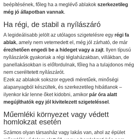
beépítésének, főleg ha a meglévő ablakok
szerkezetileg
még jó állapotban vannak
.
Ha régi, de stabil a nyílászáró
A legideálisabb jelölt az utólagos szigetelésre egy
régi fa
ablak
, amely nem vetemedett el, még jól zárható, de már
érezhetően engedi be a hideget vagy a zajt
. Ilyen típusú
nyílászárók gyakoriak a régi téglaházakban, villákban, de
panellakásokban is előfordulnak, főleg ha a tulajdonos még
nem cseréltetett nyílászárót.
Ezek az ablakok sokszor egyedi méretűek, minőségi
alapanyagból készültek, és szerkezetileg hibátlanok –
ilyenkor kár lenne őket kidobni, amikor
pár óra alatt
megújíthatók egy jól kivitelezett szigeteléssel
.
Műemléki környezet vagy védett
homlokzat esetén
Számos olyan társasház vagy lakás van, ahol az épület