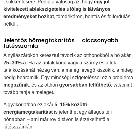
csökkentésére. Pedig a valóság az, hogy
egy jól
kivitelezett ablakszigetelés utólag is látványos
eredményeket hozhat
, töredékáron, bontás és felfordulás
nélkül.
Jelentős hőmegtakarítás – alacsonyabb
fűtésszámla
A nyílászárókon keresztül távozik az otthonokból a hő akár
25–30%-a
. Ha az ablak körül vagy a szárny és a tok
találkozásánál hézag van, a meleg levegő kiszökik, a hideg
pedig beáramlik. Egy minőségi szigeteléssel ez a probléma
megszűnik
, és az otthon
gyorsabban felfűthető
, valamint
tovább tartja a meleget.
A gyakorlatban ez akár
5–15% közötti
energiamegtakarítást
is jelenthet egy átlagos téli
hónapban – ami már rövid távon is érzékelhető a
fűtésszámlán.