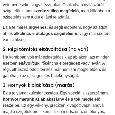
vetemedéseket vagy hézagokat. Csak olyan nyílászárót
szigetelünk, ami
szerkezetileg megfelelő
, mert különben a
szigetelés sem tudja ellátni feladatát.
Ez a felmérés
ingyenes
, és segít eldönteni, hogy az adott
ablak
alkalmas-e utólagos szigetelésre
, vagy már cserére
van szükség.
2. Régi tömítés eltávolítása (ha van)
Ha korábban volt már szigetelőcsík az ablakon, azt minden
esetben
eltávolítjuk
, főként ha elöregedett vagy levált. A
régi, elhasználódott tömítés már nem zár megfelelően, és
gátolhatja az új szigetelés hatékonyságát.
3. Hornyok kialakítása (marás)
Ez a folyamat kulcsfontosságú. Egy speciális szerszámmal
hornyot marunk az ablakszárny és a tok megfelelő
részeibe
. Ez egy vékony, precízen kivágott vájat, ahová
majd a szigetelőprofil kerül. Ez a módszer azért előnyös,