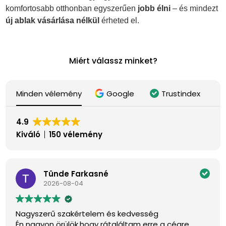
komfortosabb otthonban egyszerűen
jobb élni
– és mindezt
új ablak vásárlása nélkül
érheted el.
Miért válassz minket?
Minden vélemény
Google
Trustindex
4.9
Kiváló
150 vélemény
Tünde Farkasné
2026-08-04
Nagyszerű szakértelem és kedvesség
Én nagyon örülök,hogy rátaláltam erre a cégre.