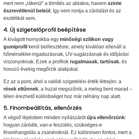
mert nem „rákerül” a tömítés az ablakra, hanem
szinte
észrevétlenül beleül
, így nem rontja a záródást és az
esztétikát sem.
4. Új szigetelőprofil beépítése
A kivágott hornyokba egy
minőségi szilikon vagy
gumiprofil
kerül beillesztésre, amely kiválóan ellenáll a
hőmérséklet-ingadozásnak, UV-sugárzásnak és időjárási
viszonyoknak. Ezek a profilok
rugalmasak, tartósak
, és
hosszú évekig megőrzik alakjukat.
Ez az a pont, ahol a valódi szigetelési érték létrejön: a
rések eltűnnek
, a huzat megszűnik, a meleg bent marad –
télen érezhető különbséget hoz már néhány nap alatt.
5. Finombeállítás, ellenőrzés
A végső lépésben minden nyílászárót
újra ellenőrzünk
:
hogyan záródik, van-e feszülés, szükséges-e
finomhangolás a zsanéroknál. Ez különösen fontos, mert a