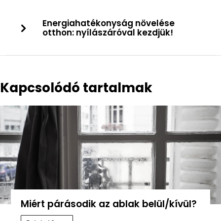
Energiahatékonyság növelése
otthon: nyílászáróval kezdjük!
Kapcsolódó tartalmak
Miért párásodik az ablak belül/kívül?