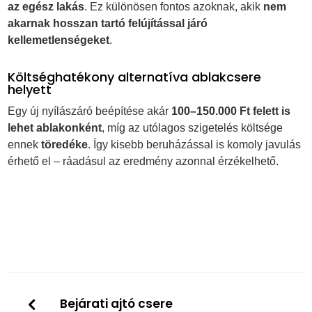
az egész lakás
. Ez különösen fontos azoknak, akik
nem
akarnak hosszan tartó felújítással járó
kellemetlenségeket
.
Költséghatékony alternatíva ablakcsere
helyett
Egy új nyílászáró beépítése akár
100–150.000 Ft felett is
lehet ablakonként
, míg az utólagos szigetelés költsége
ennek
töredéke
. Így kisebb beruházással is komoly javulás
érhető el – ráadásul az eredmény azonnal érzékelhető.
Bejárati ajtó csere