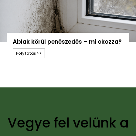
Ablak körül penészedés – mi okozza?
Folytatás >>
Vegye fel velünk a