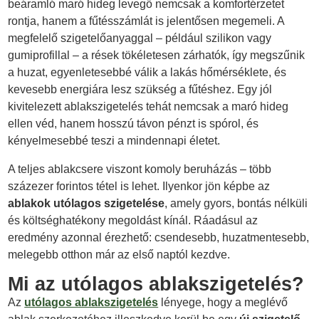
beáramló maró hideg levegő nemcsak a komfortérzetet
rontja, hanem a fűtésszámlát is jelentősen megemeli. A
megfelelő szigetelőanyaggal – például szilikon vagy
gumiprofillal – a rések tökéletesen zárhatók, így megszűnik
a huzat, egyenletesebbé válik a lakás hőmérséklete, és
kevesebb energiára lesz szükség a fűtéshez. Egy jól
kivitelezett ablakszigetelés tehát nemcsak a maró hideg
ellen véd, hanem hosszú távon pénzt is spórol, és
kényelmesebbé teszi a mindennapi életet.
A teljes ablakcsere viszont komoly beruházás – több
százezer forintos tétel is lehet. Ilyenkor jön képbe az
ablakok utólagos szigetelése
, amely gyors, bontás nélküli
és költséghatékony megoldást kínál. Ráadásul az
eredmény azonnal érezhető: csendesebb, huzatmentesebb,
melegebb otthon már az első naptól kezdve.
Mi az utólagos ablakszigetelés?
Az
utólagos ablakszigetelés
lényege, hogy a meglévő