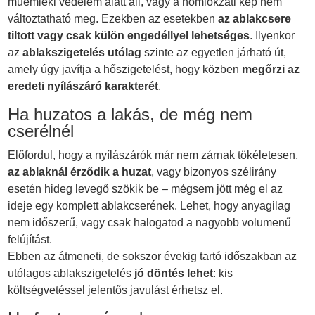
műemléki védelem alatt áll, vagy a homlokzati kép nem
változtatható meg. Ezekben az esetekben
az ablakcsere
tiltott vagy csak külön engedéllyel lehetséges
. Ilyenkor
az
ablakszigetelés utólag
szinte az egyetlen járható út,
amely úgy javítja a hőszigetelést, hogy közben
megőrzi az
eredeti nyílászáró karakterét
.
Ha huzatos a lakás, de még nem
cserélnél
Előfordul, hogy a nyílászárók már nem zárnak tökéletesen,
az ablaknál érződik a huzat
, vagy bizonyos szélirány
esetén hideg levegő szökik be – mégsem jött még el az
ideje egy komplett ablakcserének. Lehet, hogy anyagilag
nem időszerű, vagy csak halogatod a nagyobb volumenű
felújítást.
Ebben az átmeneti, de sokszor évekig tartó időszakban az
utólagos ablakszigetelés
jó döntés lehet
: kis
költségvetéssel jelentős javulást érhetsz el.