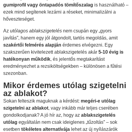
gumiprofil vagy öntapadós tömítőszalag
is használható –
ezek mind segítenek lezárni a réseket, minimalizálni a
hőveszteséget.
Az
utólagos ablakszigetelés
nem csupán egy „gyors
javítás”, hanem egy jól átgondolt, tartós megoldás, amit
szakértői felmérés alapján
érdemes elvégezni. Egy
szakszerűen kivitelezett ablakszigetelés akár
5-10 évig is
hatékonyan működik
, és jelentős megtakarítást
eredményezhet a rezsiköltségekben – különösen a fűtési
szezonban.
Mikor érdemes utólag szigetelni
az ablakot?
Sokan felteszik maguknak a kérdést:
megéri-e utólag
szigetelni az ablakot
, vagy inkább már teljes cserében
gondolkodjanak? A jó hír az, hogy az
ablakszigetelés
utólag
egyáltalán nem csak ideiglenes „tűzoltás” – sok
esetben
tökéletes alternatívája
lehet az új nyílászárók