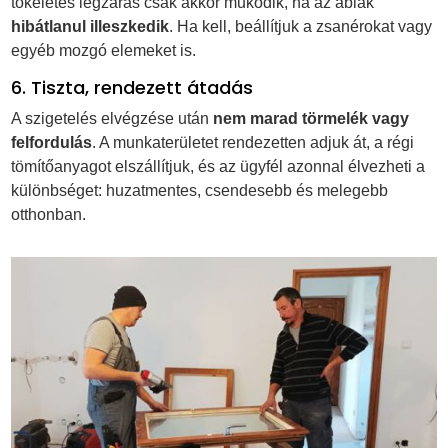
tökéletes légzárás csak akkor működik, ha az ablak
hibátlanul illeszkedik
. Ha kell, beállítjuk a zsanérokat vagy
egyéb mozgó elemeket is.
6. Tiszta, rendezett átadás
A szigetelés elvégzése után
nem marad törmelék vagy
felfordulás
. A munkaterületet rendezetten adjuk át, a régi
tömítőanyagot elszállítjuk, és az ügyfél azonnal élvezheti a
különbséget: huzatmentes, csendesebb és melegebb
otthonban.