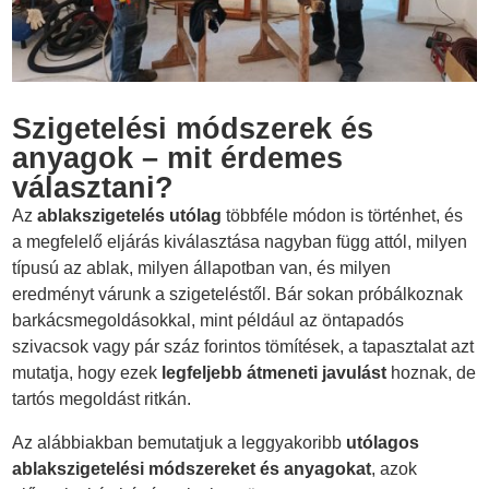
Szigetelési módszerek és
anyagok – mit érdemes
választani?
Az
ablakszigetelés utólag
többféle módon is történhet, és
a megfelelő eljárás kiválasztása nagyban függ attól, milyen
típusú az ablak, milyen állapotban van, és milyen
eredményt várunk a szigeteléstől. Bár sokan próbálkoznak
barkácsmegoldásokkal, mint például az öntapadós
szivacsok vagy pár száz forintos tömítések, a tapasztalat azt
mutatja, hogy ezek
legfeljebb átmeneti javulást
hoznak, de
tartós megoldást ritkán.
Az alábbiakban bemutatjuk a leggyakoribb
utólagos
ablakszigetelési módszereket és anyagokat
, azok