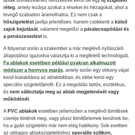
ablak szerkezetéhez illeszkedve kerül be egy
új szigetelő
réteg
, amely lezárja azokat a réseket és hézagokat, ahol a
levegő szabadon áramolhatna. Ez nem csak a
hőszigetelést
javítja jelentősen, hanem csökkenti a
külső
zajok bejutását
, valamint megelőzi a
páralecsapódást és
a penészesedést
is.
A folyamat során a szakember a már meglévő nyílászáró
állapotához igazodva választja ki a megfelelő technológiát.
Fa ablakok esetében
például gyakran alkalmazott
módszer a
hornyos marás
, amely során egy vékony vájat
kerül kialakításra az ablaktokban, és ebbe kerül egy
speciális szigetelőprofil. Ez a megoldás tartós, esztétikus,
és
nem változtatja meg az ablak megjelenését vagy
működését
.
A
PVC ablakok
esetében jellemzően a meglévő tömítések
cseréje történik meg, vagy plusz tömítőelemek kerülnek be,
ha a gyári szigetelés már nem elég hatékony. Sok esetben
az utólagos ablakszigeteléshez
speciális szilikon,