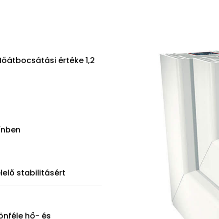
Hőátbocsátási értéke 1,2
zínben
lő stabilitásért
önféle hő- és