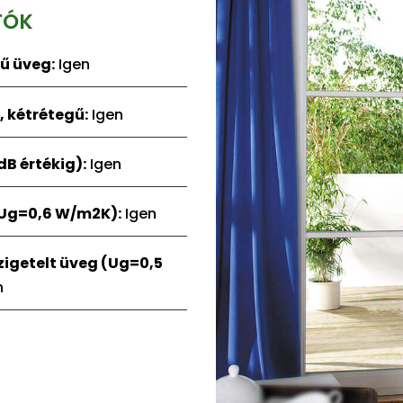
TÓK
ű üveg:
Igen
 kétrétegű:
Igen
B értékig):
Igen
(Ug=0,6 W/m2K):
Igen
igetelt üveg (Ug=0,5
n