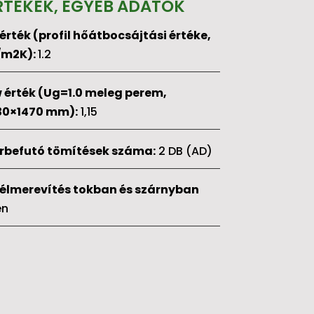
RTÉKEK, EGYÉB ADATOK
 érték (profil hőátbocsájtási értéke,
m2K):
1.2
 érték (Ug=1.0 meleg perem,
30×1470 mm):
1,15
rbefutó tömítések száma:
2 DB (AD)
élmerevítés tokban és szárnyban
en