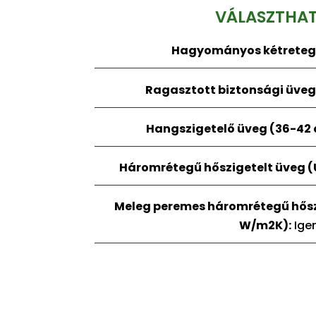
VÁLASZTHA
Hagyományos kétreteg
Ragasztott biztonsági üveg,
Hangszigetelő üveg (36-42 d
Háromrétegű hőszigetelt üveg 
Meleg peremes háromrétegű hősz
W/m2K):
Ige