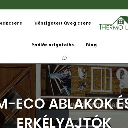
blakcsere
Hőszigetelt üveg csere
Padlás szigetelés
Blog
M-ECO ABLAKOK É
ERKÉLYAJTÓK