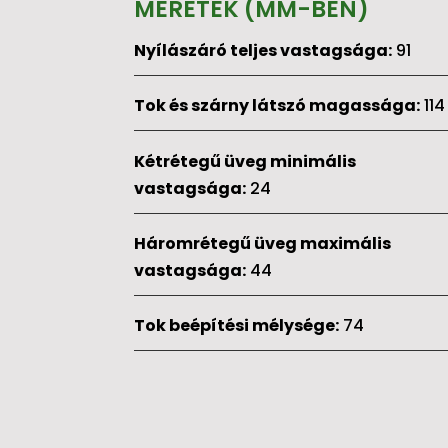
MÉRETEK (MM-BEN)
Nyílászáró teljes vastagsága:
91
Tok és szárny látszó magassága:
114
Kétrétegű üveg minimális
vastagsága:
24
Háromrétegű üveg maximális
vastagsága:
44
Tok beépítési mélysége:
74