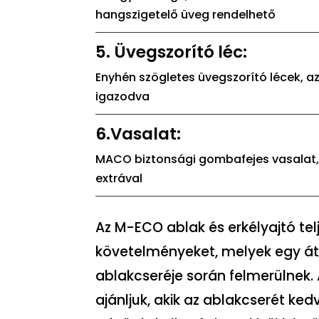
hangszigetelő üveg rendelhető
5. Üvegszorító léc:
Enyhén szögletes üvegszorító lécek, 
igazodva
6.Vasalat:
MACO biztonsági gombafejes vasalat, 
extrával
Az M-ECO ablak és erkélyajtó telj
követelményeket, melyek egy át
ablakcseréje során felmerülnek
ajánljuk, akik az ablakcserét ked