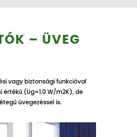
TÓK – ÜVEG
ési vagy biztonsági funkcióval
si értékű (Ug=1.0 W/m2K), de
étegű üvegezéssel is.