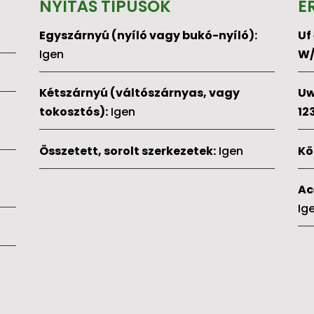
NYITÁS TÍPUSOK
É
Egyszárnyú (nyíló vagy bukó-nyíló):
Uf
Igen
W/
Kétszárnyú (váltószárnyas, vagy
Uw
tokosztós):
Igen
12
Összetett, sorolt szerkezetek:
Igen
Kö
Ac
Ig