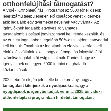
otthonfelújítási támogatást?
A Vidéki Otthonfelújítási Programot az 5000 főnél kisebb
lélekszámú településeken élő családok vehetik igénybe,
akik legalább egy gyermeket nevelnek vagy várnak. Az
igénylőknek legalább egyéves, folyamatos
társadalombiztosítási jogviszonnyal kell rendelkezniük, és
az érintett ingatlanban legalább 50%-os tulajdoni hányaddal
kell bírniuk. Továbbá az ingatlanban életvitelszerűen kell
élniük, és vállalniuk kell, hogy a támogatás folyósításától
számítva legalább öt évig ott laknak. Fontos, hogy az
igénylőknek ne legyen 5000 forintot meghaladó
köztartozásuk.
2025 február elején jelentette be a kormány, hogy a
támogatást kiterjesztik a nyudíjasokra is,
így a
nyugdíjasok is igénybe tudják venni a 2025-ös vidéki
otthonfelújítási programban hirdetett támogatást
.