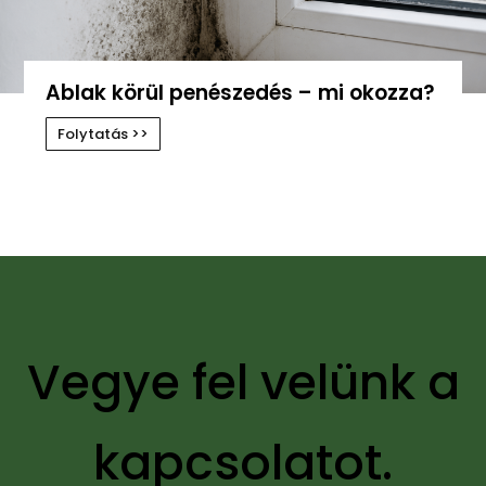
Ablak körül penészedés – mi okozza?
Folytatás >>
Vegye fel velünk a
kapcsolatot.