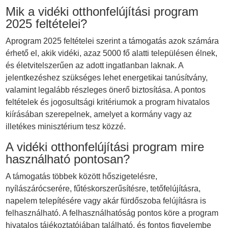
Mik a vidéki otthonfelújítási program
2025 feltételei?
Aprogram 2025 feltételei szerint a támogatás azok számára
érhető el, akik vidéki, azaz 5000 fő alatti településen élnek,
és életvitelszerűen az adott ingatlanban laknak. A
jelentkezéshez szükséges lehet energetikai tanúsítvány,
valamint legalább részleges önerő biztosítása. A pontos
feltételek és jogosultsági kritériumok a program hivatalos
kiírásában szerepelnek, amelyet a kormány vagy az
illetékes minisztérium tesz közzé.
A vidéki otthonfelújítási program mire
használható pontosan?
A támogatás többek között hőszigetelésre,
nyílászárócserére, fűtéskorszerűsítésre, tetőfelújításra,
napelem telepítésére vagy akár fürdőszoba felújításra is
felhasználható. A felhasználhatóság pontos köre a program
hivatalos tájékoztatójában található, és fontos figyelembe