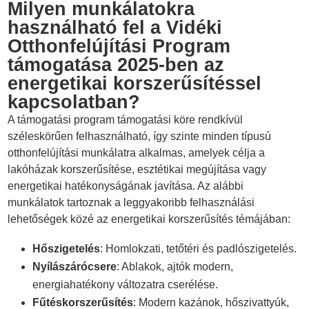
Milyen munkálatokra
használható fel a Vidéki
Otthonfelújítási Program
támogatása 2025-ben az
energetikai korszerűsítéssel
kapcsolatban?
A támogatási program támogatási köre rendkívül
széleskörűen felhasználható, így szinte minden típusú
otthonfelújítási munkálatra alkalmas, amelyek célja a
lakóházak korszerűsítése, esztétikai megújítása vagy
energetikai hatékonyságának javítása. Az alábbi
munkálatok tartoznak a leggyakoribb felhasználási
lehetőségek közé az energetikai korszerűsítés témájában:
Hőszigetelés
: Homlokzati, tetőtéri és padlószigetelés.
Nyílászárócsere
: Ablakok, ajtók modern,
energiahatékony változatra cserélése.
Fűtéskorszerűsítés
: Modern kazánok, hőszivattyúk,