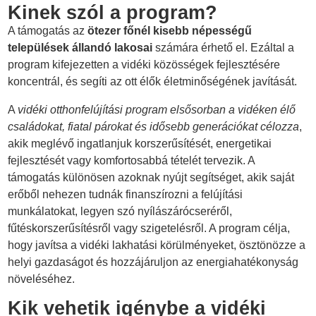
Kinek szól a program?
A támogatás az
ötezer főnél kisebb népességű
települések állandó lakosai
számára érhető el. Ezáltal a
program kifejezetten a vidéki közösségek fejlesztésére
koncentrál, és segíti az ott élők életminőségének javítását.
A
vidéki otthonfelújítási program elsősorban a vidéken élő
családokat, fiatal párokat és idősebb generációkat célozza
,
akik meglévő ingatlanjuk korszerűsítését, energetikai
fejlesztését vagy komfortosabbá tételét tervezik. A
támogatás különösen azoknak nyújt segítséget, akik saját
erőből nehezen tudnák finanszírozni a felújítási
munkálatokat, legyen szó nyílászárócseréről,
fűtéskorszerűsítésről vagy szigetelésről. A program célja,
hogy javítsa a vidéki lakhatási körülményeket, ösztönözze a
helyi gazdaságot és hozzájáruljon az energiahatékonyság
növeléséhez.
Kik vehetik igénybe a vidéki