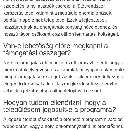
szigetelés, a nyílászárók cseréje, a fűtésrendszer
korszerűsítése, valamint a megújuló energiaforrások,
például napelemek telepítése. Ezek a fejlesztések
hozzájárulnak az energiahatékonyság növeléséhez, és
hosszú távon csökkentik az otthon fenntartási költségeit.
Van-e lehetőség előre megkapni a
támogatási összeget?
Nem, a támogatás utófinanszírozott, ami azt jelenti, hogy a
munkálatok elvégzése és a számlák benyújtása után térítik
meg a támogatási összeget. Azok, akik nem rendelkeznek
elegendő forrással a felújítás megkezdéséhez, igénybe
vehetik a jelzálogalapú otthonfelújítási kölcsönt.
Hogyan tudom ellenőrizni, hogy a
településem jogosult-e a programra?
A jogosult települések listája elérhető a program hivatalos
weboldalán, vagy a helyi önkormányzatnál is érdeklődhet.