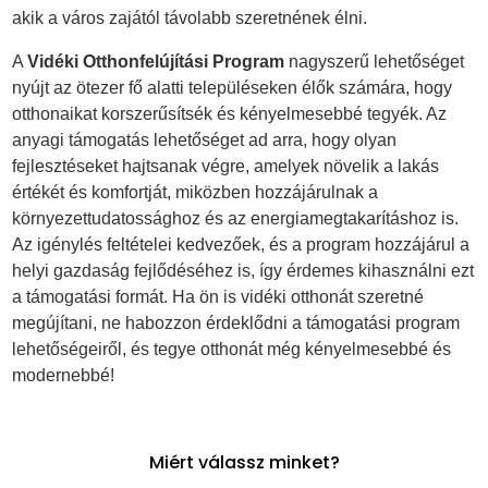
akik a város zajától távolabb szeretnének élni.
A
Vidéki Otthonfelújítási Program
nagyszerű lehetőséget
nyújt az ötezer fő alatti településeken élők számára, hogy
otthonaikat korszerűsítsék és kényelmesebbé tegyék. Az
anyagi támogatás lehetőséget ad arra, hogy olyan
fejlesztéseket hajtsanak végre, amelyek növelik a lakás
értékét és komfortját, miközben hozzájárulnak a
környezettudatossághoz és az energiamegtakarításhoz is.
Az igénylés feltételei kedvezőek, és a program hozzájárul a
helyi gazdaság fejlődéséhez is, így érdemes kihasználni ezt
a támogatási formát. Ha ön is vidéki otthonát szeretné
megújítani, ne habozzon érdeklődni a támogatási program
lehetőségeiről, és tegye otthonát még kényelmesebbé és
modernebbé!
Miért válassz minket?