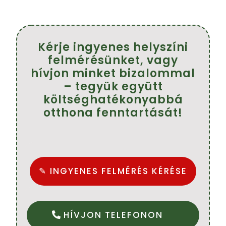
Kérje ingyenes helyszíni
felmérésünket, vagy
hívjon minket bizalommal
– tegyük együtt
költséghatékonyabbá
otthona fenntartását!
✎ INGYENES FELMÉRÉS KÉRÉSE
HÍVJON TELEFONON