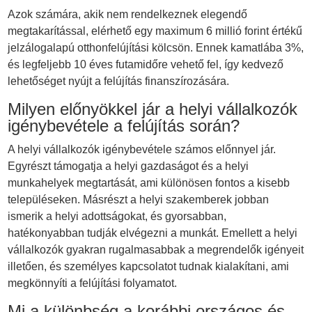
Azok számára, akik nem rendelkeznek elegendő
megtakarítással, elérhető egy maximum 6 millió forint értékű
jelzálogalapú otthonfelújítási kölcsön. Ennek kamatlába 3%,
és legfeljebb 10 éves futamidőre vehető fel, így kedvező
lehetőséget nyújt a felújítás finanszírozására.
Milyen előnyökkel jár a helyi vállalkozók
igénybevétele a felújítás során?
A helyi vállalkozók igénybevétele számos előnnyel jár.
Egyrészt támogatja a helyi gazdaságot és a helyi
munkahelyek megtartását, ami különösen fontos a kisebb
településeken. Másrészt a helyi szakemberek jobban
ismerik a helyi adottságokat, és gyorsabban,
hatékonyabban tudják elvégezni a munkát. Emellett a helyi
vállalkozók gyakran rugalmasabbak a megrendelők igényeit
illetően, és személyes kapcsolatot tudnak kialakítani, ami
megkönnyíti a felújítási folyamatot.
Mi a különbség a korábbi országos és