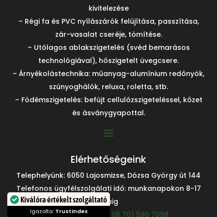
kivitelezése
– Régi fa és PVC nyílászárók felújítása, passzítása,
zár-vasalat cseréje, tömítése.
– Utólagos ablakszigetelés (svéd bemarásos
technológiával), hőszigetelt üvegcsere.
– Árnyékolástechnika: műanyag-alumínium redőnyök,
szúnyoghálók, reluxa, roletta, stb.
– Födémszigetelés: befújt cellulózszigeteléssel, kőzet
és ásványgyapottal.
Elérhetőségeink
Telephelyünk: 6050 Lajosmizse, Dózsa György út 144
Telefonos ügyfélszolgálati idő: munkanapokon 8-17
Kiválóra értékelt szolgáltató
óráig
Igazolta:
Trustindex
Csorba Norbert:
(06 70) 590 7098