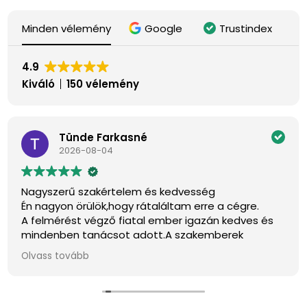
Minden vélemény
Google
Trustindex
4.9
Kiváló
150 vélemény
Tünde Farkasné
2026-08-04
Nagyszerű szakértelem és kedvesség
Én nagyon örülök,hogy rátaláltam erre a cégre.
A felmérést végző fiatal ember igazán kedves és
mindenben tanácsot adott.A szakemberek
pontosak,kedvesek és szép munkát végeztek.
Olvass tovább
Köszönöm szépen.
Ajánlom mindenkinek.
Farkasné Tünde