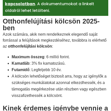
kapcsolatban
. A dokumentumokat a linkelt
oldalról lehet letölteni.
Otthonfelújítási kölcsön 2025-
ben
Azok számára, akik nem rendelkeznek elegendő saját
forrással a felújítások megkezdéséhez, továbbra is elérhető
az
otthonfelújítási kölcsön
:
Maximum összeg
: 6 millió forint.
Kamatláb
: 3% fix kamatozású.
Futamidő
: Legfeljebb 10 év.
A kölcsön lehetőséget biztosít arra, hogy az igénylők a
szükséges munkálatokat azonnal elkezdhessék, és a
támogatás megérkezése után részben vagy egészben
visszafizethessék a kölcsönt.
Kinek érdemes igénybe vennie a