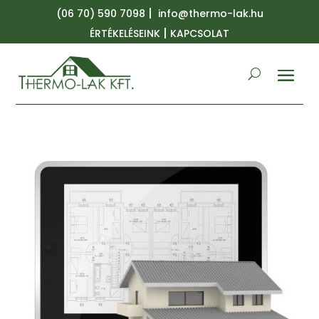
|
(06 70) 590 7098
info@thermo-lak.hu
|
ÉRTÉKELÉSEINK
KAPCSOLAT