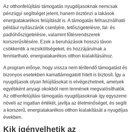
Az otthonfelújítási támogatás nyugdíjasoknak nemcsak
pénzügyi segítséget jelent, hanem ösztönzi a lakások
energiatakarékos felújítását is. A támogatás felhasználható
például nyílászárók cseréjére, tetőszigetelésre, fal- és
padlóhőszigetelésre, valamint fűtésrendszerek
korszerűsítésére. Ezek a beruházások hosszú távon
csökkentik a rezsiköltségeket, és hozzájárulnak a
fenntartható, energiatakarékos otthon kialakításához.
A program előnye, hogy vissza nem térítendő támogatást és
bizonyos esetekben kamattámogatott hitelt is biztosít. Így a
nyugdíjasok olyan felújításokat is elvégezhetnek, amelyek
egyébként anyagi okokból nem lennének megvalósíthatók.
Az otthonfelújítási támogatás nyugdíjasoknak így egyszerre
növeli az ingatlan értékét, javítja az életminőséget, és segíti
a korszerű, energiatakarékos otthon kialakítását a nyugdíjas
években.
Kik igényelhetik az