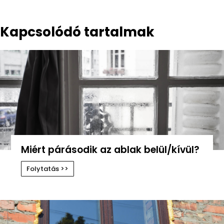
Kapcsolódó tartalmak
Miért párásodik az ablak belül/kívül?
Folytatás >>