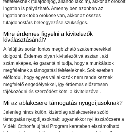
feltételeknek (tulajdonjog, állandó lakcím), akkor az örökölt
ingatlan is pályázható. Amennyiben azonban az
ingatlannak több örököse van, akkor az összes
tulajdonostárs beleegyezése szükséges.
Mire érdemes figyelni a kivitelezők
kiválasztásánál?
A felújítás során fontos megbízható szakemberekkel
dolgozni. Érdemes olyan kivitelezőt választani, aki
számlaképes, és garantálni tudja, hogy a munkálatok
megfelelnek a támogatási feltételeknek. Sok esetben
előfordul, hogy egyes vállalkozók nem rendelkeznek
megfelelő engedélyekkel, így érdemes előzetesen
tájékozódni és szerződést kötni a kivitelezővel.
Mi az ablakcsere támogatás nyugdíjasoknak?
Jelenleg nincs külön, kizárólag ablakcserére szóló
támogatás nyugdíjasoknak; ugyanakkor nyílászárócsere a
Vidéki Otthonfelújítási Program keretében elszámolható