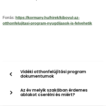
Forrás:
https://kormany.hu/hirek/kibovul-az-
otthonfelujitasi-program-nyugdijasok-is-felvehetik
Vidéki otthonfelújítási program
dokumentumok
Az év melyik szakában érdemes
ablakot cserélni és miért?