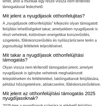
lehet, ahol a munkák egy része vissza nem térítendő
támogatással fedezhető.
Mit jelent a nyugdijasok otthonfelujitas?
A „nyugdíjasok otthonfelújítás” kifejezés olyan támogatott
felújítási lehetőségeket takar, amelyekben nyugdíjasok is
részt vehetnek, különösen energetikai korszerűsítés,
szigetelés, fűtéskorszerűsítés és nyílászárócsere terén a
jogosultsági feltételek teljesítésével.
Mit takar a nyugdíjasok otthonfelújítási
támogatás?
Olyan vissza nem térítendő támogatást jelent, amelyet
nyugdíjasok is igénybe vehetnek meghatározott
településeken és feltételekkel, lakóingatlanuk felújítására,
például hőszigetelésre, ablakcserére, fűtéskorszerűsítésre.
Mit jelent az otthonfelújítási támogatás 2025
nyugdíjasoknak?
2025-ben a nyugdíjasok számára is elérhető felújítási