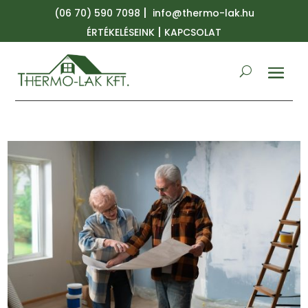
|
(06 70) 590 7098
info@thermo-lak.hu
|
ÉRTÉKELÉSEINK
KAPCSOLAT