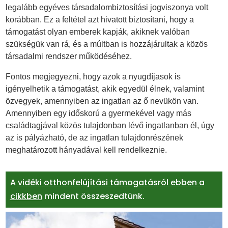
legalább egyéves társadalombiztosítási jogviszonya volt
korábban. Ez a feltétel azt hivatott biztosítani, hogy a
támogatást olyan emberek kapják, akiknek valóban
szükségük van rá, és a múltban is hozzájárultak a közös
társadalmi rendszer működéséhez.
Fontos megjegyezni, hogy azok a nyugdíjasok is
igényelhetik a támogatást, akik egyedül élnek, valamint
özvegyek, amennyiben az ingatlan az ő nevükön van.
Amennyiben egy időskorú a gyermekével vagy más
családtagjával közös tulajdonban lévő ingatlanban él, úgy
az is pályázható, de az ingatlan tulajdonrészének
meghatározott hányadával kell rendelkeznie.
A
vidéki otthonfelújítási támogatásról ebben a
cikkben
mindent összeszedtünk.