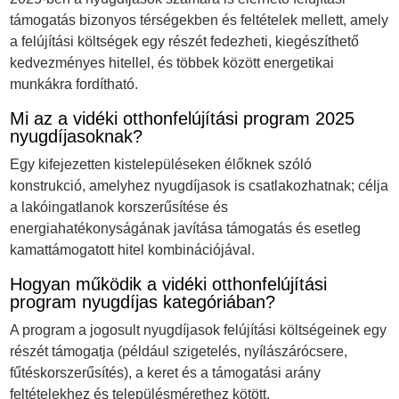
támogatás bizonyos térségekben és feltételek mellett, amely
a felújítási költségek egy részét fedezheti, kiegészíthető
kedvezményes hitellel, és többek között energetikai
munkákra fordítható.
Mi az a vidéki otthonfelújítási program 2025
nyugdíjasoknak?
Egy kifejezetten kistelepüléseken élőknek szóló
konstrukció, amelyhez nyugdíjasok is csatlakozhatnak; célja
a lakóingatlanok korszerűsítése és
energiahatékonyságának javítása támogatás és esetleg
kamattámogatott hitel kombinációjával.
Hogyan működik a vidéki otthonfelújítási
program nyugdíjas kategóriában?
A program a jogosult nyugdíjasok felújítási költségeinek egy
részét támogatja (például szigetelés, nyílászárócsere,
fűtéskorszerűsítés), a keret és a támogatási arány
feltételekhez és településmérethez kötött.