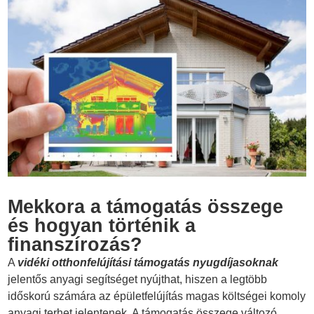
Mekkora a támogatás összege
és hogyan történik a
finanszírozás?
A
vidéki otthonfelújítási támogatás nyugdíjasoknak
jelentős anyagi segítséget nyújthat, hiszen a legtöbb
időskorú számára az épületfelújítás magas költségei komoly
anyagi terhet jelentenek. A támogatás összege változó,