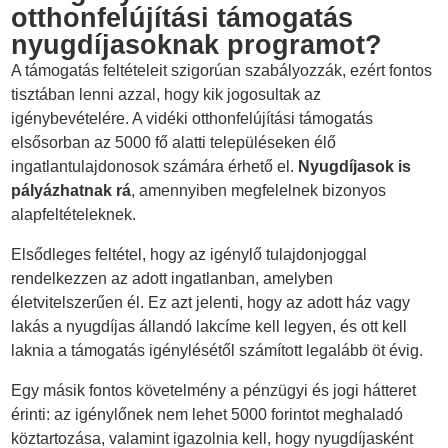
otthonfelújítási támogatás
nyugdíjasoknak programot?
A támogatás feltételeit szigorúan szabályozzák, ezért fontos
tisztában lenni azzal, hogy kik jogosultak az
igénybevételére. A vidéki otthonfelújítási támogatás
elsősorban az 5000 fő alatti településeken élő
ingatlantulajdonosok számára érhető el.
Nyugdíjasok is
pályázhatnak rá
, amennyiben megfelelnek bizonyos
alapfeltételeknek.
Elsődleges feltétel, hogy az igénylő tulajdonjoggal
rendelkezzen az adott ingatlanban, amelyben
életvitelszerűen él. Ez azt jelenti, hogy az adott ház vagy
lakás a nyugdíjas állandó lakcíme kell legyen, és ott kell
laknia a támogatás igénylésétől számított legalább öt évig.
Egy másik fontos követelmény a pénzügyi és jogi hátteret
érinti: az igénylőnek nem lehet 5000 forintot meghaladó
köztartozása, valamint igazolnia kell, hogy nyugdíjasként