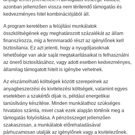
azonban jellemzően vissza nem térítendő támogatás és
kedvezményes hitel kombinációjából áll.
A program keretében a felújítási munkálatok
összköltségének egy meghatározott százalékát az állam
finanszírozza, míg a fennmaradó részt az igénylőnek kell
biztosítania. Ez azt jelenti, hogy a nyugdíjasoknak
lehetősége van akár saját megtakarításaikat is felhasználni
az önerő biztosításához, vagy adott esetben kedvezményes,
államilag támogatott hitelt is igénybe vehetnek.
Az elszámolható költségek között szerepelnek az
anyagbeszerzési és kivitelezési költségek, valamint egyes
esetekben a szakértői díjak is, például energetikai
tanúsítvány készítése. Minden munkálathoz szükséges
hivatalos számla, mivel csak ezek alapján történik meg a
támogatás folyósítása. A pénzösszeget jellemzően
szakaszosan, a munkálatok előrehaladásával
párhuzamosan utalják az igénylőnek vagy a kivitelezőnek.