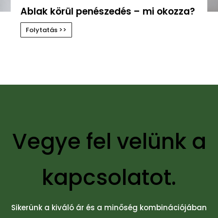
Ablak körül penészedés – mi okozza?
Folytatás >>
Vegye fel velünk a
kapcsolatot.
Sikerünk a kiváló ár és a minőség kombinációjában