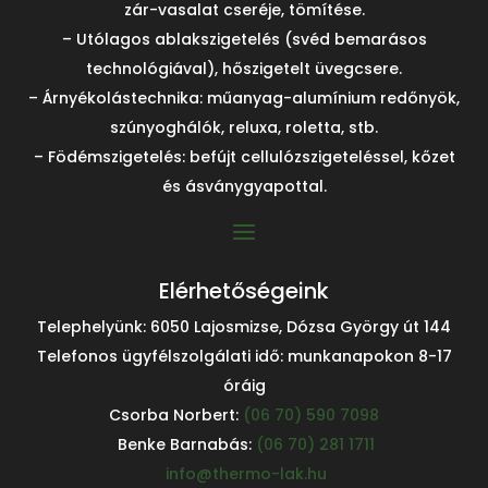
zár-vasalat cseréje, tömítése.
– Utólagos ablakszigetelés (svéd bemarásos
technológiával), hőszigetelt üvegcsere.
– Árnyékolástechnika: műanyag-alumínium redőnyök,
szúnyoghálók, reluxa, roletta, stb.
– Födémszigetelés: befújt cellulózszigeteléssel, kőzet
és ásványgyapottal.
Elérhetőségeink
Telephelyünk: 6050 Lajosmizse, Dózsa György út 144
Telefonos ügyfélszolgálati idő: munkanapokon 8-17
óráig
Csorba Norbert:
(06 70) 590 7098
Benke Barnabás:
(06 70) 281 1711
info@thermo-lak.hu