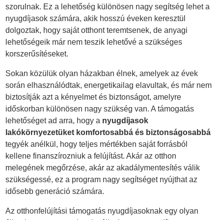
szorulnak. Ez a lehetőség különösen nagy segítség lehet a
nyugdíjasok számára, akik hosszú éveken keresztül
dolgoztak, hogy saját otthont teremtsenek, de anyagi
lehetőségeik már nem teszik lehetővé a szükséges
korszerűsítéseket.
Sokan közülük olyan házakban élnek, amelyek az évek
során elhasználódtak, energetikailag elavultak, és már nem
biztosítják azt a kényelmet és biztonságot, amelyre
időskorban különösen nagy szükség van. A támogatás
lehetőséget ad arra, hogy a
nyugdíjasok
lakókörnyezetüket komfortosabbá és biztonságosabbá
tegyék anélkül, hogy teljes mértékben saját forrásból
kellene finanszírozniuk a felújítást. Akár az otthon
melegének megőrzése, akár az akadálymentesítés válik
szükségessé, ez a program nagy segítséget nyújthat az
idősebb generáció számára.
Az otthonfelújítási támogatás nyugdíjasoknak egy olyan