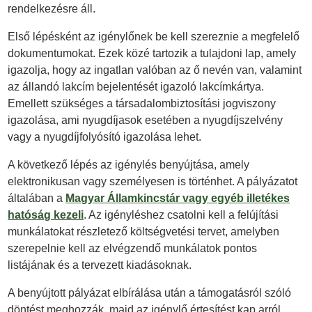
rendelkezésre áll.
Első lépésként az igénylőnek be kell szereznie a megfelelő
dokumentumokat. Ezek közé tartozik a tulajdoni lap, amely
igazolja, hogy az ingatlan valóban az ő nevén van, valamint
az állandó lakcím bejelentését igazoló lakcímkártya.
Emellett szükséges a társadalombiztosítási jogviszony
igazolása, ami nyugdíjasok esetében a nyugdíjszelvény
vagy a nyugdíjfolyósító igazolása lehet.
A következő lépés az igénylés benyújtása, amely
elektronikusan vagy személyesen is történhet. A pályázatot
általában a
Magyar Államkincstár vagy egyéb illetékes
hatóság kezeli
. Az igényléshez csatolni kell a felújítási
munkálatokat részletező költségvetési tervet, amelyben
szerepelnie kell az elvégzendő munkálatok pontos
listájának és a tervezett kiadásoknak.
A benyújtott pályázat elbírálása után a támogatásról szóló
döntést meghozzák, majd az igénylő értesítést kap arról,