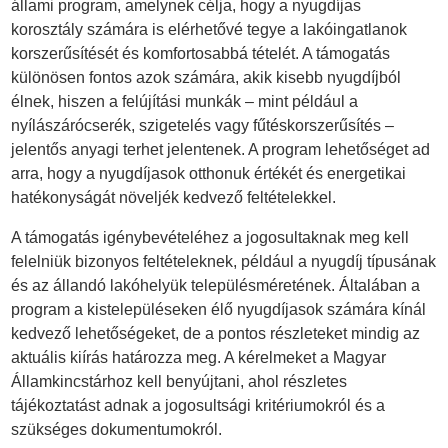
állami program, amelynek célja, hogy a nyugdíjas
korosztály számára is elérhetővé tegye a lakóingatlanok
korszerűsítését és komfortosabbá tételét. A támogatás
különösen fontos azok számára, akik kisebb nyugdíjból
élnek, hiszen a felújítási munkák – mint például a
nyílászárócserék, szigetelés vagy fűtéskorszerűsítés –
jelentős anyagi terhet jelentenek. A program lehetőséget ad
arra, hogy a nyugdíjasok otthonuk értékét és energetikai
hatékonyságát növeljék kedvező feltételekkel.
A támogatás igénybevételéhez a jogosultaknak meg kell
felelniük bizonyos feltételeknek, például a nyugdíj típusának
és az állandó lakóhelyük településméretének. Általában a
program a kistelepüléseken élő nyugdíjasok számára kínál
kedvező lehetőségeket, de a pontos részleteket mindig az
aktuális kiírás határozza meg. A kérelmeket a Magyar
Államkincstárhoz kell benyújtani, ahol részletes
tájékoztatást adnak a jogosultsági kritériumokról és a
szükséges dokumentumokról.