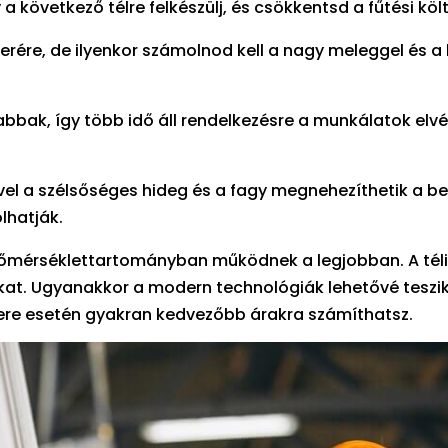
a következő télre felkészülj, és csökkentsd a fűtési köl
erére, de ilyenkor számolnod kell a nagy meleggel és a
bak, így több idő áll rendelkezésre a munkálatok elvé
ivel a szélsőséges hideg és a fagy megnehezíthetik a be
lhatják.
őmérséklettartományban működnek a legjobban. A téli
kat. Ugyanakkor a modern technológiák lehetővé teszik
csere esetén gyakran kedvezőbb árakra számíthatsz.