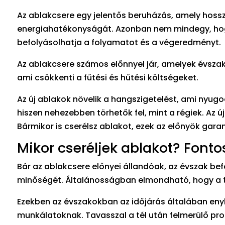
Az ablakcsere egy jelentős beruházás, amely hossz
energiahatékonyságát. Azonban nem mindegy, hogy
befolyásolhatja a folyamatot és a végeredményt.
Az ablakcsere számos előnnyel jár, amelyek évszakt
ami csökkenti a fűtési és hűtési költségeket.
Az új ablakok növelik a hangszigetelést, ami nyug
hiszen nehezebben törhetők fel, mint a régiek. Az 
Bármikor is cserélsz ablakot, ezek az előnyök garan
Mikor cseréljek ablakot? Fonto
Bár az ablakcsere előnyei állandóak, az évszak b
minőségét. Általánosságban elmondható, hogy a ta
Ezekben az évszakokban az időjárás általában eny
munkálatoknak. Tavasszal a tél után felmerülő pro