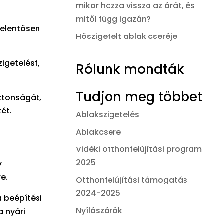
mikor hozza vissza az árát, és
mitől függ igazán?
jelentősen
Hőszigetelt ablak cseréje
igetelést,
Rólunk mondták
Tudjon meg többet
ztonságát,
ét.
Ablakszigetelés
Ablakcsere
Vidéki otthonfelújítási program
2025
y
e.
Otthonfelújítási támogatás
2024-2025
 beépítési
Nyílászárók
 nyári