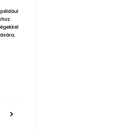
 például
khoz
ségekkel
tására,