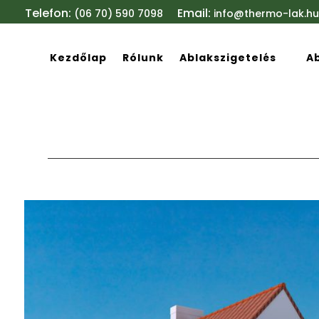
Telefon:
Email:
(06 70) 590 7098
info@thermo-lak.hu
Kezdőlap
Rólunk
Ablakszigetelés
A