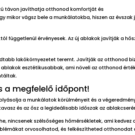
ú távon javíthatja otthonod komfortját és
 mikor vágsz bele a munkálatokba, hiszen az évszak 
ól függetlenül érvényesek. Az új ablakok javítják a hősz
odtabb lakókörnyezetet teremt. Javítják az otthonod bi
új ablakok esztétikusabbak, ami növeli az otthonod érték
táltak.
s a megfelelő időpont!
efolyásolja a munkálatok körülményeit és a végeredmén
vasz és az ősz a legideálisabb időszak az ablakcserér
he, nincsenek szélsőséges hőmérsékletek, ami kedvez a
blémákat orvosolhatod, és felkészítheted otthonodat a