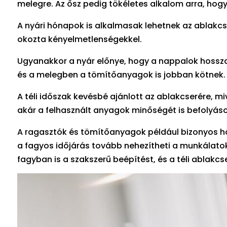
melegre. Az ősz pedig tökéletes alkalom arra, hogy 
A nyári hónapok is alkalmasak lehetnek az ablakcs
okozta kényelmetlenségekkel.
Ugyanakkor a nyár előnye, hogy a nappalok hosszab
és a melegben a tömítőanyagok is jobban kötnek.
A téli időszak kevésbé ajánlott az ablakcserére, m
akár a felhasznált anyagok minőségét is befolyáso
A ragasztók és tömítőanyagok például bizonyos h
a fagyos időjárás tovább nehezítheti a munkálato
fagyban is a szakszerű beépítést, és a téli ablak