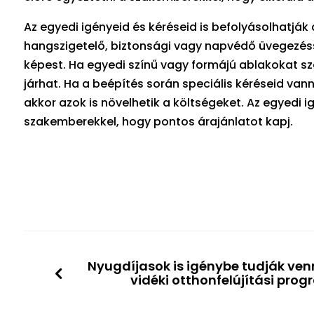
Az egyedi igényeid és kéréseid is befolyásolhatják 
hangszigetelő, biztonsági vagy napvédő üvegezés
képest. Ha egyedi színű vagy formájú ablakokat sze
járhat. Ha a beépítés során speciális kéréseid vann
akkor azok is növelhetik a költségeket. Az egyedi 
szakemberekkel, hogy pontos árajánlatot kapj.
Nyugdíjasok is igénybe tudják ven
vidéki otthonfelújítási pro