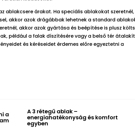
az ablakcsere árakat. Ha speciális ablakokat szeretnél,
sel, akkor azok drágábbak lehetnek a standard ablako
retnél, akkor azok gyártása és beépítése is plusz költ
ak, például a falak díszítésére vagy a belső tér átalakí
igényeidet és kéréseidet érdemes előre egyeztetni a
A 3 rétegű ablak –
ni a
energiahatékonyság és komfort
gram
egyben