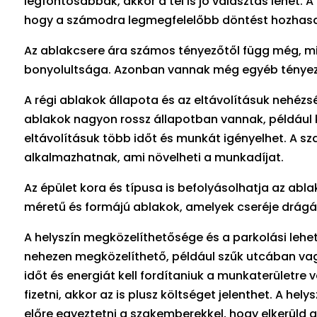
legfontosabbak, akkor a tél is jó választás lehet. 
hogy a számodra legmegfelelőbb döntést hozhas
Az ablakcsere ára számos tényezőtől függ még, min
bonyolultsága. Azonban vannak még egyéb tényezők
A régi ablakok állapota és az eltávolításuk nehézs
ablakok nagyon rossz állapotban vannak, például
eltávolításuk több időt és munkát igényelhet. A s
alkalmazhatnak, ami növelheti a munkadíjat.
Az épület kora és típusa is befolyásolhatja az abl
méretű és formájú ablakok, amelyek cseréje drágá
A helyszín megközelíthetősége és a parkolási lehe
nehezen megközelíthető, például szűk utcában vag
időt és energiát kell fordítaniuk a munkaterületre v
fizetni, akkor az is plusz költséget jelenthet. A h
előre egyeztetni a szakemberekkel, hogy elkerüld a