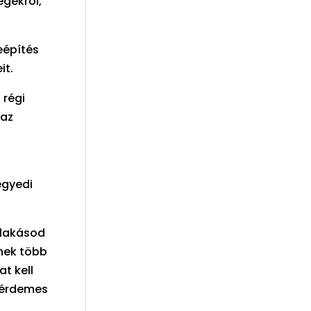
égekről,
eépítés
it.
 régi
 az
t
egyedi
 lakásod
nek több
at kell
t érdemes