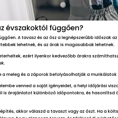
az évszakoktól függően?
üggően. A tavasz és az ősz a legnépszerűbb időszak az
eltebbek lehetnek, és az árak is magasabbak lehetnek.
terheltek, ezért ilyenkor kedvezőbb árakra számíthatsz
ek.
de a meleg és a záporok befolyásolhatják a munkálatok
lembe venned a saját igényeidet, a helyi időjárási visz
l is árajánlatot különböző időpontokra, és hasonlítsd 
ítés, akkor válaszd a tavaszt vagy az őszt. Ha a költ