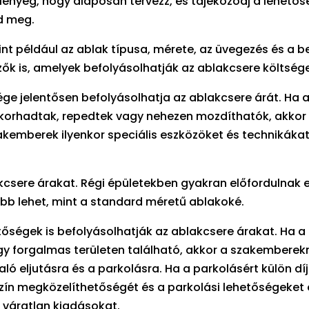
A lényeg, hogy alaposan tervezz, és tájékozódj a lehetős
d meg.
t például az ablak típusa, mérete, az üvegezés és a b
 is, amelyek befolyásolhatják az ablakcsere költsége
ége jelentősen befolyásolhatja az ablakcsere árát. Ha a
 korhadtak, repedtek vagy nehezen mozdíthatók, akkor
zakemberek ilyenkor speciális eszközöket és technikáka
akcsere árakat. Régi épületekben gyakran előfordulnak 
bb lehet, mint a standard méretű ablakoké.
tőségek is befolyásolhatják az ablakcsere árakat. Ha a
y forgalmas területen található, akkor a szakemberek
aló eljutásra és a parkolásra. Ha a parkolásért külön díj
elyszín megközelíthetőségét és a parkolási lehetőségeke
 váratlan kiadásokat.