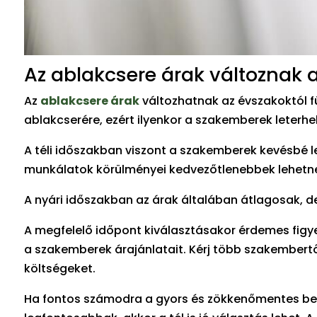
Az ablakcsere árak változnak 
Az
ablakcsere árak
változhatnak az évszakoktól f
ablakcserére, ezért ilyenkor a szakemberek leterh
A téli időszakban viszont a szakemberek kevésbé le
munkálatok körülményei kedvezőtlenebbek lehetn
A nyári időszakban az árak általában átlagosak, 
A megfelelő időpont kiválasztásakor érdemes figye
a szakemberek árajánlatait. Kérj több szakembertő
költségeket.
Ha fontos számodra a gyors és zökkenőmentes beép