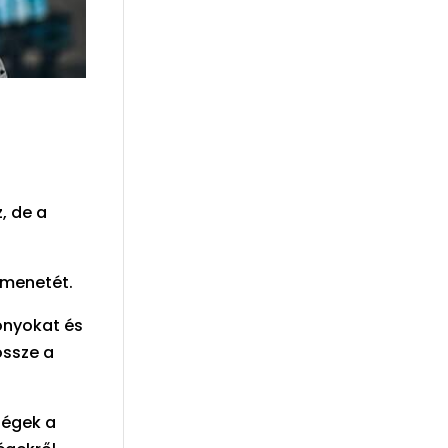
, de a
 menetét.
onyokat és
össze a
ségek a