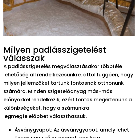
Milyen padlásszigetelést
válasszak
A padlásszigetelés megválasztásakor többféle
lehetőség áll rendelkezésünkre, attól függően, hogy
milyen jellemzőket tartunk fontosnak otthonunk
számára. Minden szigetelőanyag más-más
előnyökkel rendelkezik, ezért fontos megértenünk a
különbségeket, hogy a számunkra
legmegfelelőbbet választhassuk.
Ásványgyapot: Az ásványgyapot, amely lehet
üveg- vagy kőzetgyapot, egyike a