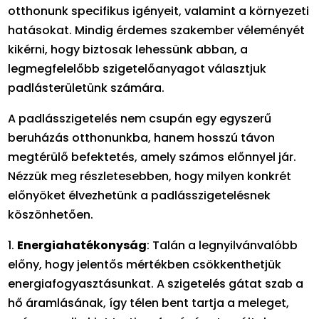
otthonunk specifikus igényeit, valamint a környezeti
hatásokat. Mindig érdemes szakember véleményét
kikérni, hogy biztosak lehessünk abban, a
legmegfelelőbb szigetelőanyagot választjuk
padlásterületünk számára.
A padlásszigetelés nem csupán egy egyszerű
beruházás otthonunkba, hanem hosszú távon
megtérülő befektetés, amely számos előnnyel jár.
Nézzük meg részletesebben, hogy milyen konkrét
előnyöket élvezhetünk a padlásszigetelésnek
köszönhetően.
1.
Energiahatékonyság
: Talán a legnyilvánvalóbb
előny, hogy jelentős mértékben csökkenthetjük
energiafogyasztásunkat. A szigetelés gátat szab a
hő áramlásának, így télen bent tartja a meleget,