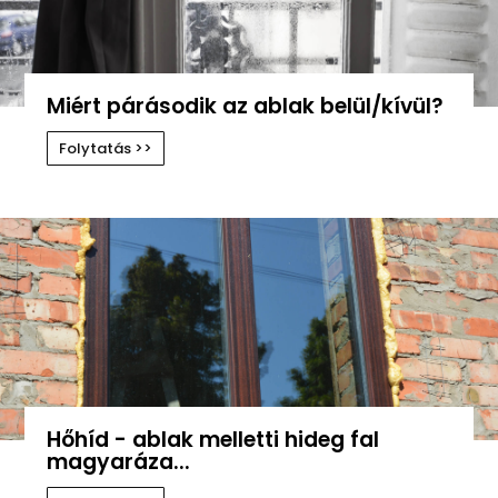
Miért párásodik az ablak belül/kívül?
Folytatás >>
Hőhíd - ablak melletti hideg fal
magyaráza...