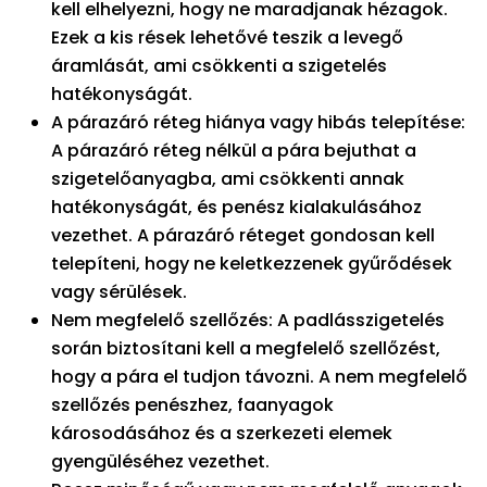
kell elhelyezni, hogy ne maradjanak hézagok.
Ezek a kis rések lehetővé teszik a levegő
áramlását, ami csökkenti a szigetelés
hatékonyságát.
A párazáró réteg hiánya vagy hibás telepítése:
A párazáró réteg nélkül a pára bejuthat a
szigetelőanyagba, ami csökkenti annak
hatékonyságát, és penész kialakulásához
vezethet. A párazáró réteget gondosan kell
telepíteni, hogy ne keletkezzenek gyűrődések
vagy sérülések.
Nem megfelelő szellőzés: A padlásszigetelés
során biztosítani kell a megfelelő szellőzést,
hogy a pára el tudjon távozni. A nem megfelelő
szellőzés penészhez, faanyagok
károsodásához és a szerkezeti elemek
gyengüléséhez vezethet.