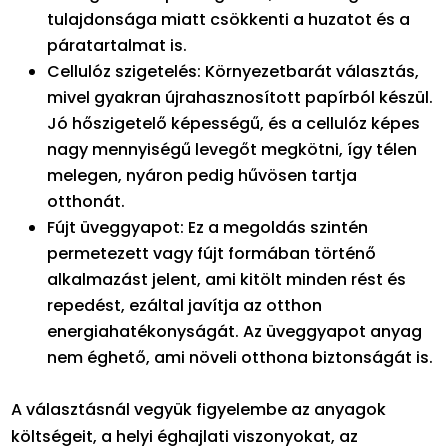
tulajdonsága miatt csökkenti a huzatot és a
páratartalmat is.
Cellulóz szigetelés: Környezetbarát választás,
mivel gyakran újrahasznosított papírból készül.
Jó hőszigetelő képességű, és a cellulóz képes
nagy mennyiségű levegőt megkötni, így télen
melegen, nyáron pedig hűvösen tartja
otthonát.
Fújt üveggyapot: Ez a megoldás szintén
permetezett vagy fújt formában történő
alkalmazást jelent, ami kitölt minden rést és
repedést, ezáltal javítja az otthon
energiahatékonyságát. Az üveggyapot anyag
nem éghető, ami növeli otthona biztonságát is.
A választásnál vegyük figyelembe az anyagok
költségeit, a helyi éghajlati viszonyokat, az