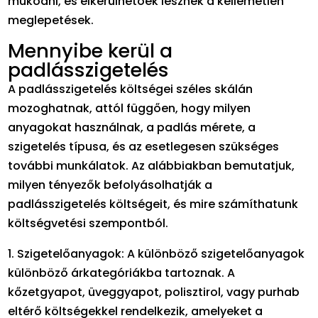
működni, és elkerülhetőek lesznek a kellemetlen
meglepetések.
Mennyibe kerül a
padlásszigetelés
A padlásszigetelés költségei széles skálán
mozoghatnak, attól függően, hogy milyen
anyagokat használnak, a padlás mérete, a
szigetelés típusa, és az esetlegesen szükséges
további munkálatok. Az alábbiakban bemutatjuk,
milyen tényezők befolyásolhatják a
padlásszigetelés költségeit, és mire számíthatunk
költségvetési szempontból.
1. Szigetelőanyagok: A különböző szigetelőanyagok
különböző árkategóriákba tartoznak. A
kőzetgyapot, üveggyapot, polisztirol, vagy purhab
eltérő költségekkel rendelkezik, amelyeket a