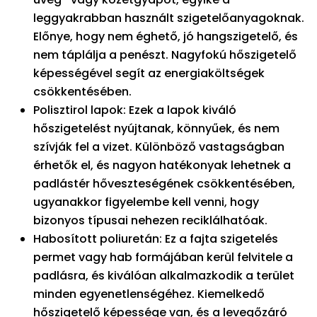
leggyakrabban használt szigetelőanyagoknak.
Előnye, hogy nem éghető, jó hangszigetelő, és
nem táplálja a penészt. Nagyfokú hőszigetelő
képességével segít az energiaköltségek
csökkentésében.
Polisztirol lapok: Ezek a lapok kiváló
hőszigetelést nyújtanak, könnyűek, és nem
szívják fel a vizet. Különböző vastagságban
érhetők el, és nagyon hatékonyak lehetnek a
padlástér hőveszteségének csökkentésében,
ugyanakkor figyelembe kell venni, hogy
bizonyos típusai nehezen reciklálhatóak.
Habosított poliuretán: Ez a fajta szigetelés
permet vagy hab formájában kerül felvitele a
padlásra, és kiválóan alkalmazkodik a terület
minden egyenetlenségéhez. Kiemelkedő
hőszigetelő képessége van, és a levegőzáró