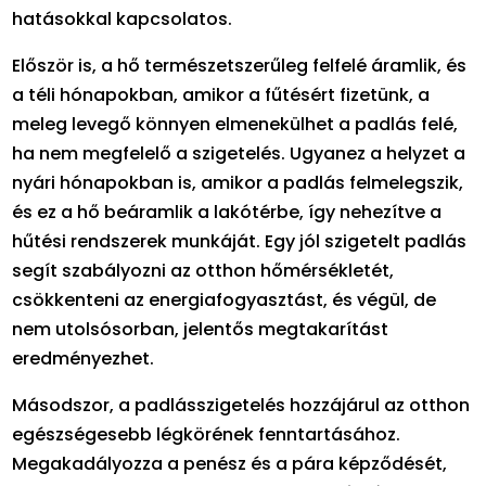
hatásokkal kapcsolatos.
Először is, a hő természetszerűleg felfelé áramlik, és
a téli hónapokban, amikor a fűtésért fizetünk, a
meleg levegő könnyen elmenekülhet a padlás felé,
ha nem megfelelő a szigetelés. Ugyanez a helyzet a
nyári hónapokban is, amikor a padlás felmelegszik,
és ez a hő beáramlik a lakótérbe, így nehezítve a
hűtési rendszerek munkáját. Egy jól szigetelt padlás
segít szabályozni az otthon hőmérsékletét,
csökkenteni az energiafogyasztást, és végül, de
nem utolsósorban, jelentős megtakarítást
eredményezhet.
Másodszor, a padlásszigetelés hozzájárul az otthon
egészségesebb légkörének fenntartásához.
Megakadályozza a penész és a pára képződését,