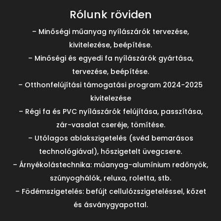
Rólunk röviden
– Minőségi műanyag nyílászárók tervezése,
kivitelezése, beépítése.
– Minőségi és egyedi fa nyílászárók gyártása,
tervezése, beépítése.
– Otthonfelújítási támogatási program 2024-2025
kivitelezése
– Régi fa és PVC nyílászárók felújítása, passzítása,
zár-vasalat cseréje, tömítése.
– Utólagos ablakszigetelés (svéd bemarásos
technológiával), hőszigetelt üvegcsere.
– Árnyékolástechnika: műanyag-alumínium redőnyök,
szúnyoghálók, reluxa, roletta, stb.
– Födémszigetelés: befújt cellulózszigeteléssel, kőzet
és ásványgyapottal.