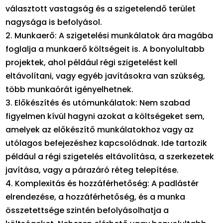
választott vastagság és a szigetelendő terület
nagysága is befolyásol.
2. Munkaerő: A szigetelési munkálatok ára magába
foglalja a munkaerő költségeit is. A bonyolultabb
projektek, ahol például régi szigetelést kell
eltávolítani, vagy egyéb javításokra van szükség,
több munkaórát igényelhetnek.
3. Előkészítés és utómunkálatok: Nem szabad
figyelmen kívül hagyni azokat a költségeket sem,
amelyek az előkészítő munkálatokhoz vagy az
utólagos befejezéshez kapcsolódnak. Ide tartozik
például a régi szigetelés eltávolítása, a szerkezetek
javítása, vagy a párazáró réteg telepítése.
4. Komplexitás és hozzáférhetőség: A padlástér
elrendezése, a hozzáférhetőség, és a munka
összetettsége szintén befolyásolhatja a