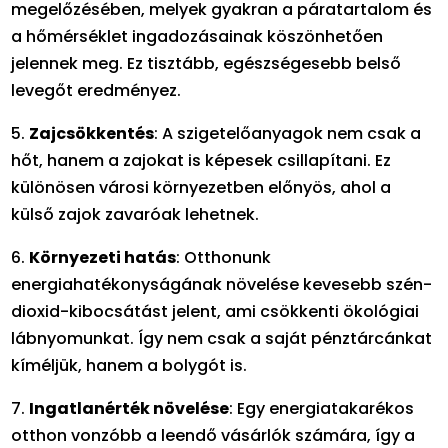
megelőzésében, melyek gyakran a páratartalom és
a hőmérséklet ingadozásainak köszönhetően
jelennek meg. Ez tisztább, egészségesebb belső
levegőt eredményez.
5.
Zajcsökkentés
: A szigetelőanyagok nem csak a
hőt, hanem a zajokat is képesek csillapítani. Ez
különösen városi környezetben előnyös, ahol a
külső zajok zavaróak lehetnek.
6.
Környezeti hatás
: Otthonunk
energiahatékonyságának növelése kevesebb szén-
dioxid-kibocsátást jelent, ami csökkenti ökológiai
lábnyomunkat. Így nem csak a saját pénztárcánkat
kíméljük, hanem a bolygót is.
7.
Ingatlanérték növelése
: Egy energiatakarékos
otthon vonzóbb a leendő vásárlók számára, így a