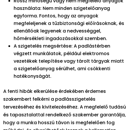
Rossz minőségű vagy nem megfelelő anyagok
használata: Nem minden szigetelőanyag
egyforma. Fontos, hogy az anyagok
megfeleljenek a tűzbiztonsági előírásoknak, és
ellenállóak legyenek a nedvességgel,
hőmérsékleti ingadozásokkal szemben.
A szigetelés megsértése: A padlástérben
végzett munkálatok, például elektromos
vezetékek telepítése vagy tárolt tárgyak miatt
a szigetelőanyag sérülhet, ami csökkenti
hatékonyságát.
A fenti hibák elkerülése érdekében érdemes
szakembert felkérni a padlásszigetelés
tervezéséhez és kivitelezéséhez. A megfelelő tudású
és tapasztalattal rendelkező szakember garantálja,
hogy a munka hosszú távon is megfelelően fog