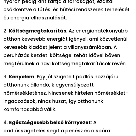
nyáron pedig kint tartja a forróságot, ezáltal
csökkentve a fűtési és hűtési rendszerek terhelését
és energiafelhasználását.
2.
Költségmegtakarítás
: Az energiahatékonyabb
otthon kevesebb energiát igényel, ami közvetlenül
kevesebb kiadást jelent a villanyszámlában. A
beruházás kezdeti költségei tehát idővel bőven
megtérülnek a havi költségmegtakarítások révén.
3.
Kényelem
: Egy jól szigetelt padlás hozzájárul
otthonunk állandó, kiegyensúlyozott
hőmérsékletéhez. Nincsenek hirtelen hőmérséklet-
ingadozások, nincs huzat, így otthonunk
komfortosabbá válik.
4.
Egészségesebb belső környezet
: A
padlásszigetelés segít a penész és a spóra