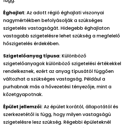
függ:
Éghajlat
: Az adott régió éghajlati viszonyai
nagymértékben befolyásolják a szükséges
szigetelés vastagságát. Hidegebb éghajlaton
vastagabb szigetelésre lehet szükség a megfelelő
hőszigetelés érdekében.
Szigetelőanyag típusa
: Különböző
szigetelőanyagok különböző szigetelési értékekkel
rendelkeznek, ezért az anyag típusától függően
változhat a szükséges vastagság. Például a
purhabnak más a hővezetési tényezője, mint a
kőzetgyapotnak.
Épület jellemzői
: Az épület korától, állapotától és
szerkezetétől is függ, hogy milyen vastagságú
szigetelésre lesz szükség. Régebbi épületeknél