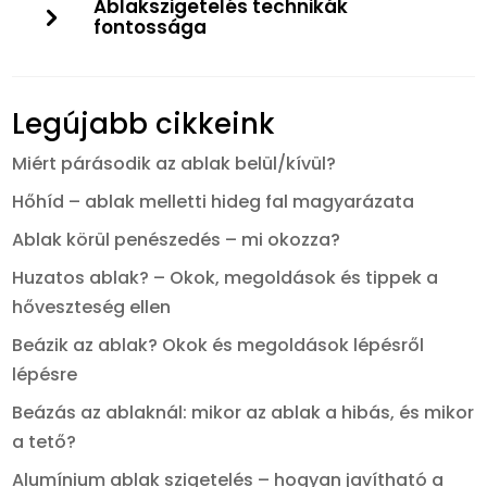
Ablakszigetelés technikák
fontossága
Legújabb cikkeink
Miért párásodik az ablak belül/kívül?
Hőhíd – ablak melletti hideg fal magyarázata
Ablak körül penészedés – mi okozza?
Huzatos ablak? – Okok, megoldások és tippek a
hőveszteség ellen
Beázik az ablak? Okok és megoldások lépésről
lépésre
Beázás az ablaknál: mikor az ablak a hibás, és mikor
a tető?
Alumínium ablak szigetelés – hogyan javítható a