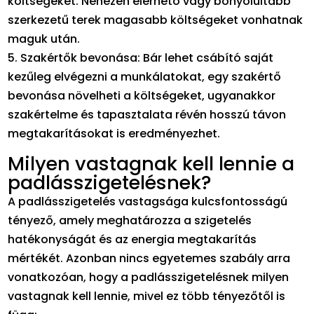
költségeket. Nehezen elérhető vagy bonyolultabb
szerkezetű terek magasabb költségeket vonhatnak
maguk után.
5. Szakértők bevonása: Bár lehet csábító saját
kezűleg elvégezni a munkálatokat, egy szakértő
bevonása növelheti a költségeket, ugyanakkor
szakértelme és tapasztalata révén hosszú távon
megtakarításokat is eredményezhet.
Milyen vastagnak kell lennie a
padlásszigetelésnek?
A padlásszigetelés vastagsága kulcsfontosságú
tényező, amely meghatározza a szigetelés
hatékonyságát és az energia megtakarítás
mértékét. Azonban nincs egyetemes szabály arra
vonatkozóan, hogy a padlásszigetelésnek milyen
vastagnak kell lennie, mivel ez több tényezőtől is