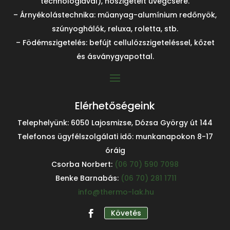
technológiával), hőszigetelt üvegcsere.
– Árnyékolástechnika: műanyag-alumínium redőnyök,
szúnyoghálók, reluxa, roletta, stb.
– Födémszigetelés: befújt cellulózszigeteléssel, kőzet
és ásványgyapottal.
Elérhetőségeink
Telephelyünk: 6050 Lajosmizse, Dózsa György út 144
Telefonos ügyfélszolgálati idő: munkanapokon 8-17
óráig
Csorba Norbert:
(06 70) 590 7098
Benke Barnabás:
(06 70) 281 1711
info@thermo-lak.hu
Követés