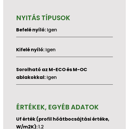
NYITÁS TÍPUSOK
Befelé nyíló:
Igen
Kifelé nyíló:
Igen
Sorolható az M-ECO és M-OC
ablakokkal:
Igen
ÉRTÉKEK, EGYÉB ADATOK
Uf érték (profil hőátbocsájtási értéke,
W/m2K):
1.2