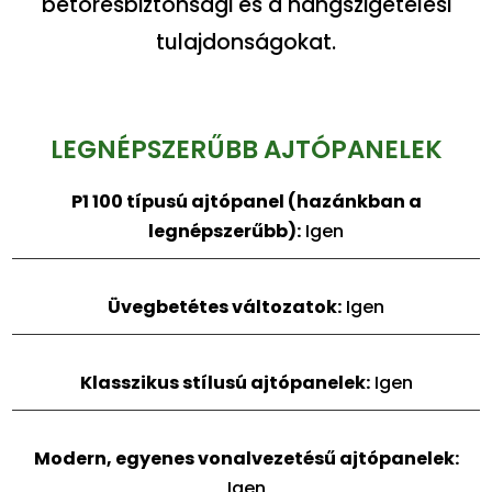
betörésbiztonsági és a hangszigetelési
tulajdonságokat.
LEGNÉPSZERŰBB AJTÓPANELEK
P1 100 típusú ajtópanel (hazánkban a
legnépszerűbb):
Igen
Üvegbetétes
változatok
:
Igen
Klasszikus stílusú ajtópanelek:
Igen
Modern, egyenes vonalvezetésű ajtópanelek:
Igen