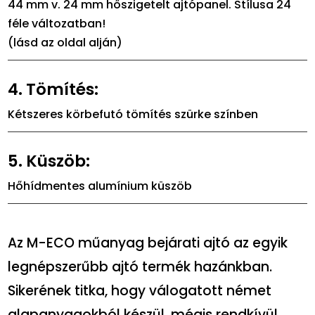
44 mm v. 24 mm hőszigetelt ajtópanel. Stílusa 24
féle változatban!
(lásd az oldal alján)
4. Tömítés:
Kétszeres körbefutó tömítés szürke színben
5. Küszöb:
Hőhídmentes alumínium küszöb
Az M-ECO műanyag bejárati ajtó az egyik
legnépszerűbb ajtó termék hazánkban.
Sikerének titka, hogy válogatott német
alapanyagokból készül, mégis rendkívül