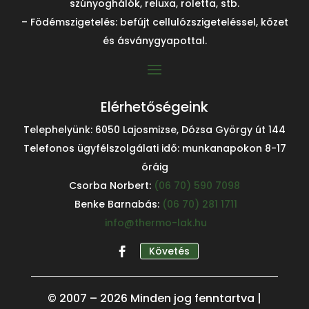
szúnyoghálók, reluxa, roletta, stb.
– Födémszigetelés: befújt cellulózszigeteléssel, kőzet
és ásványgyapottal.
Elérhetőségeink
Telephelyünk: 6050 Lajosmizse, Dózsa György út 144
Telefonos ügyfélszolgálati idő: munkanapokon 8-17
óráig
Csorba Norbert:
(06 70) 590 7098
Benke Barnabás:
(06 70) 281 1711
info@thermo-lak.hu
Követés
© 2007 – 2026 Minden jog fenntartva |