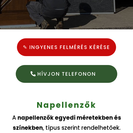
✎ INGYENES FELMÉRÉS KÉRÉSE
HÍVJON TELEFONON
Napellenzők
A
napellenzők egyedi méretekben és
színekben
, típus szerint rendelhetőek.