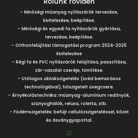
Rólunk röviden
– Minőségi műanyag nyílászárók tervezése,
kivitelezése, beépítése.
– Minőségi és egyedi fa nyílászárók gyártása,
tervezése, beépítése.
– Otthonfelújítási támogatási program 2024-2025
kivitelezése
– Régi fa és PVC nyílászárók felújítása, passzítása,
zár-vasalat cseréje, tömítése.
– Utólagos ablakszigetelés (svéd bemarásos
technológiával), hőszigetelt üvegcsere.
– Árnyékolástechnika: műanyag-alumínium redőnyök,
szúnyoghálók, reluxa, roletta, stb.
– Födémszigetelés: befújt cellulózszigeteléssel, kőzet
és ásványgyapottal.