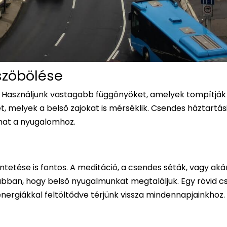
üszöbölése
. Használjunk vastagabb függönyöket, amelyek tompítják 
 melyek a belső zajokat is mérséklik. Csendes háztartás
lhat a nyugalomhoz.
etése is fontos. A meditáció, a csendes séták, vagy aká
abban, hogy belső nyugalmunkat megtaláljuk. Egy rövid c
 energiákkal feltöltődve térjünk vissza mindennapjainkhoz.