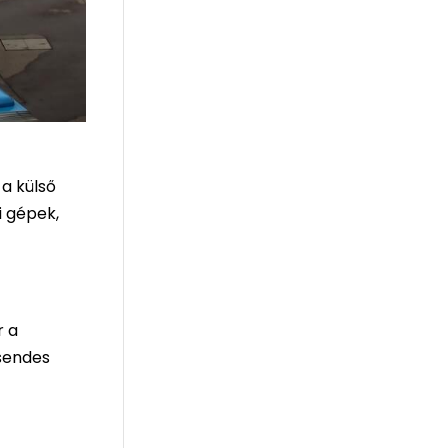
a külső
i gépek,
r a
sendes