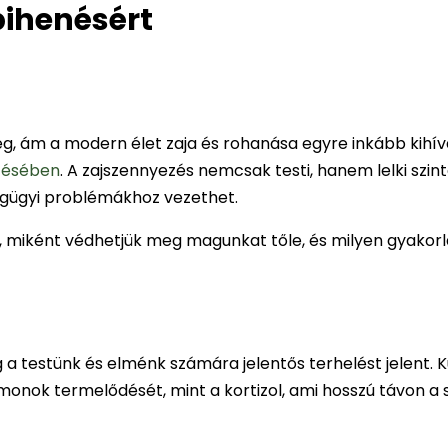
pihenésért
g, ám a modern élet zaja és rohanása egyre inkább kihívá
tésében
. A zajszennyezés nemcsak testi, hanem lelki szint
égügyi problémákhoz vezethet.
aj, miként védhetjük meg magunkat tőle, és milyen gyakor
 a testünk és elménk számára jelentős terhelést jelent. 
ormonok termelődését, mint a kortizol, ami hosszú távon a