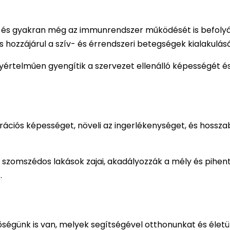
 és gyakran még az immunrendszer működését is befolyás
 hozzájárul a szív- és érrendszeri betegségek kialakulás
yértelműen gyengítik a szervezet ellenálló képességét é
ntrációs képességet, növeli az ingerlékenységet, és hossz
a szomszédos lakások zajai, akadályozzák a mély és pihent
.
ségünk is van, melyek segítségével otthonunkat és élet