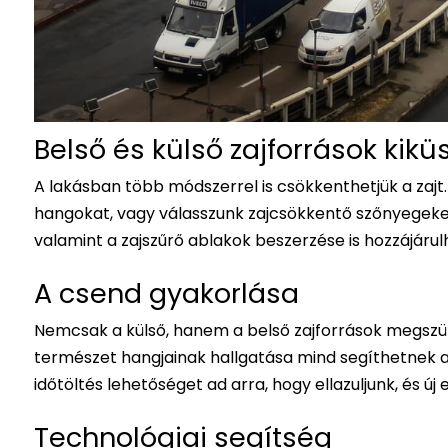
Belső és külső zajforrások kik
A lakásban több módszerrel is csökkenthetjük a zajt
hangokat, vagy válasszunk zajcsökkentő szőnyegeket,
valamint a zajszűrő ablakok beszerzése is hozzájáru
A csend gyakorlása
Nemcsak a külső, hanem a belső zajforrások megszünt
természet hangjainak hallgatása mind segíthetnek 
időtöltés lehetőséget ad arra, hogy ellazuljunk, és új
Technológiai segítség