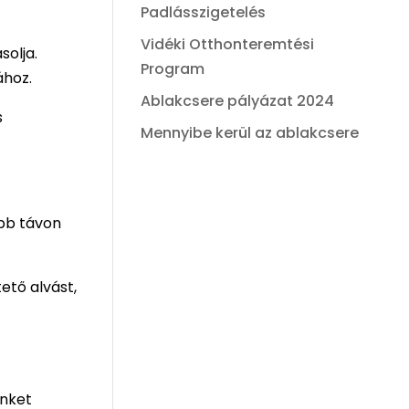
Padlásszigetelés
Vidéki Otthonteremtési
olja.
Program
ához.
Ablakcsere pályázat 2024
s
Mennyibe kerül az ablakcsere
abb távon
ető alvást,
ünket