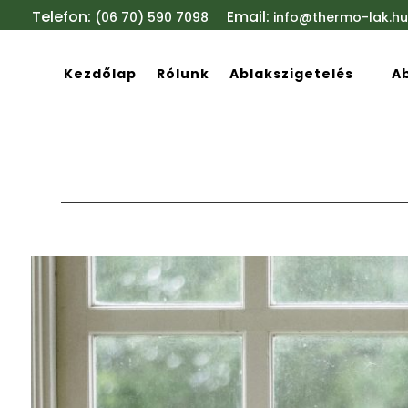
Telefon:
Email:
(06 70) 590 7098
info@thermo-lak.hu
Kezdőlap
Rólunk
Ablakszigetelés
A