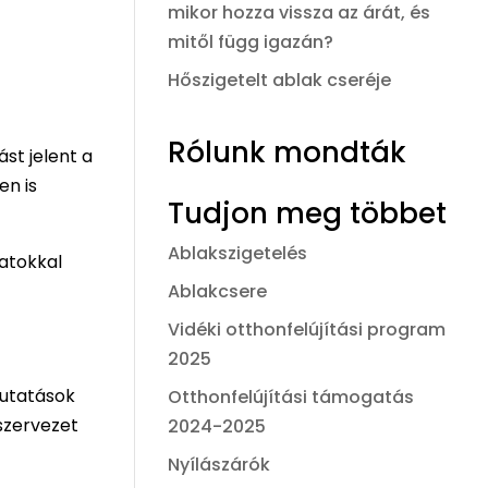
mikor hozza vissza az árát, és
mitől függ igazán?
Hőszigetelt ablak cseréje
Rólunk mondták
st jelent a
en is
Tudjon meg többet
Ablakszigetelés
latokkal
Ablakcsere
Vidéki otthonfelújítási program
2025
Kutatások
Otthonfelújítási támogatás
 szervezet
2024-2025
Nyílászárók