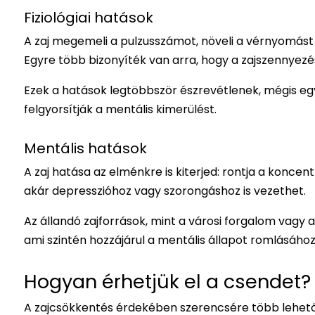
Fiziológiai hatások
A zaj megemeli a pulzusszámot, növeli a vérnyomást
Egyre több bizonyíték van arra, hogy a zajszennyezés
Ezek a hatások legtöbbször észrevétlenek, mégis eg
felgyorsítják a mentális kimerülést.
Mentális hatások
A zaj hatása az elménkre is kiterjed: rontja a konce
akár depresszióhoz vagy szorongáshoz is vezethet.
Az állandó zajforrások, mint a városi forgalom vagy 
ami szintén hozzájárul a mentális állapot romlásához
Hogyan érhetjük el a csendet?
A zajcsökkentés érdekében szerencsére több lehető