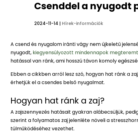
Csenddel a nyugodt 
2024-11-14
|
Hírek-információk
A csend és nyugalom iránti vágy nem újkeletű jelensé
nyugodt,
kiegyensúlyozott mindennapok megterem
hatással van ránk, ami hosszú távon komoly egészs
Ebben a cikkben arról lesz szó, hogyan hat ránk a z
érhetjük el a csendes belső nyugalmat.
Hogyan hat ránk a zaj?
A zajszennyezés hatásait gyakran alábecsüljük, pedig
szerint a folyamatos zaj jelenléte növeli a stresszh
túlműködéséhez vezethet.