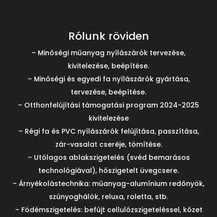
Rólunk röviden
– Minőségi műanyag nyílászárók tervezése,
kivitelezése, beépítése.
– Minőségi és egyedi fa nyílászárók gyártása,
tervezése, beépítése.
– Otthonfelújítási támogatási program 2024-2025
kivitelezése
– Régi fa és PVC nyílászárók felújítása, passzítása,
zár-vasalat cseréje, tömítése.
– Utólagos ablakszigetelés (svéd bemarásos
technológiával), hőszigetelt üvegcsere.
– Árnyékolástechnika: műanyag-alumínium redőnyök,
szúnyoghálók, reluxa, roletta, stb.
– Födémszigetelés: befújt cellulózszigeteléssel, kőzet