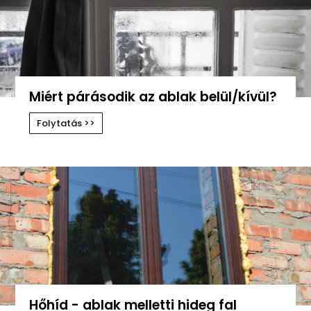
Miért párásodik az ablak belül/kívül?
Folytatás >>
Hőhíd - ablak melletti hideg fal