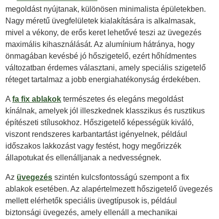
megoldást nyújtanak, különösen minimalista épületekben.
Nagy méretű üvegfelületek kialakítására is alkalmasak,
mivel a vékony, de erős keret lehetővé teszi az üvegezés
maximális kihasználását. Az alumínium hátránya, hogy
önmagában kevésbé jó hőszigetelő, ezért hőhídmentes
változatban érdemes választani, amely speciális szigetelő
réteget tartalmaz a jobb energiahatékonyság érdekében.
A
fa fix ablakok
természetes és elegáns megoldást
kínálnak, amelyek jól illeszkednek klasszikus és rusztikus
építészeti stílusokhoz. Hőszigetelő képességük kiváló,
viszont rendszeres karbantartást igényelnek, például
időszakos lakkozást vagy festést, hogy megőrizzék
állapotukat és ellenálljanak a nedvességnek.
Az
üvegezés
szintén kulcsfontosságú szempont a fix
ablakok esetében. Az alapértelmezett hőszigetelő üvegezés
mellett elérhetők speciális üvegtípusok is, például
biztonsági üvegezés, amely ellenáll a mechanikai