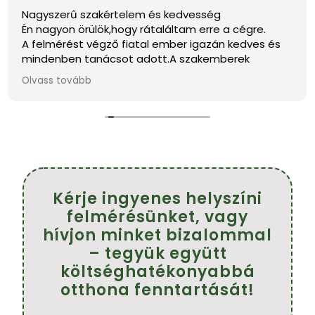
Nagyszerű szakértelem és kedvesség
Én nagyon örülök,hogy rátaláltam erre a cégre.
A felmérést végző fiatal ember igazán kedves és
mindenben tanácsot adott.A szakemberek
pontosak,kedvesek és szép munkát végeztek.
Olvass tovább
Köszönöm szépen.
Ajánlom mindenkinek.
Farkasné Tünde
Kérje ingyenes helyszíni
felmérésünket, vagy
hívjon minket bizalommal
– tegyük együtt
költséghatékonyabbá
otthona fenntartását!