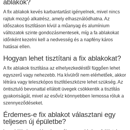
ablakok?
A fix ablakok kevés karbantartást igényelnek, mivel nincs
rajtuk mozgó alkatrész, amely elhasználódhatna. Az
időszakos tisztításon kívül a műanyag és alumínium
változatok szinte gondozásmentesek, míg a fa ablakokat
időnként kezelni kell a nedvesség és a napfény káros
hatásai ellen.
Hogyan lehet tisztítani a fix ablakokat?
A fix ablakok tisztítása az elhelyezkedéstől függően lehet
egyszerű vagy nehezebb. Ha kívülről nem elérhetőek, akkor
létrára vagy teleszkópos tisztítóeszközre lehet szükség. Az
öntisztuló bevonattal ellátott üvegek csökkentik a tisztítás
gyakoriságát, mivel az esővíz könnyebben lemossa róluk a
szennyeződéseket.
Érdemes-e fix ablakot választani egy
teljesen új épületbe?