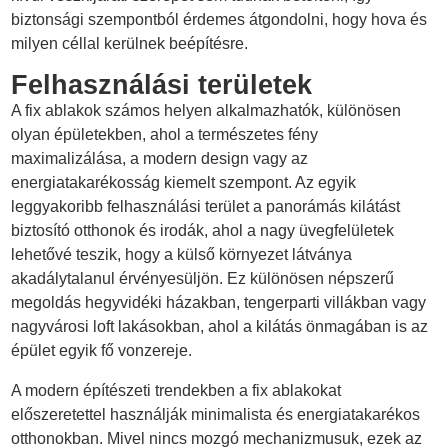
biztonsági szempontból érdemes átgondolni, hogy hova és
milyen céllal kerülnek beépítésre.
Felhasználási területek
A fix ablakok számos helyen alkalmazhatók, különösen
olyan épületekben, ahol a természetes fény
maximalizálása, a modern design vagy az
energiatakarékosság kiemelt szempont. Az egyik
leggyakoribb felhasználási terület a panorámás kilátást
biztosító otthonok és irodák, ahol a nagy üvegfelületek
lehetővé teszik, hogy a külső környezet látványa
akadálytalanul érvényesüljön. Ez különösen népszerű
megoldás hegyvidéki házakban, tengerparti villákban vagy
nagyvárosi loft lakásokban, ahol a kilátás önmagában is az
épület egyik fő vonzereje.
A modern építészeti trendekben a fix ablakokat
előszeretettel használják minimalista és energiatakarékos
otthonokban. Mivel nincs mozgó mechanizmusuk, ezek az