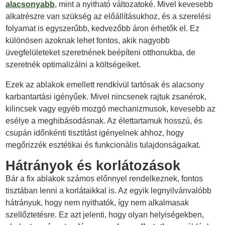
alacsonyabb
, mint a nyitható változatoké. Mivel kevesebb
alkatrészre van szükség az előállításukhoz, és a szerelési
folyamat is egyszerűbb, kedvezőbb áron érhetők el. Ez
különösen azoknak lehet fontos, akik nagyobb
üvegfelületeket szeretnének beépíteni otthonukba, de
szeretnék optimalizálni a költségeiket.
Ezek az ablakok emellett rendkívül tartósak és alacsony
karbantartási igényűek. Mivel nincsenek rajtuk zsanérok,
kilincsek vagy egyéb mozgó mechanizmusok, kevesebb az
esélye a meghibásodásnak. Az élettartamuk hosszú, és
csupán időnkénti tisztítást igényelnek ahhoz, hogy
megőrizzék esztétikai és funkcionális tulajdonságaikat.
Hátrányok és korlátozások
Bár a fix ablakok számos előnnyel rendelkeznek, fontos
tisztában lenni a korlátaikkal is. Az egyik legnyilvánvalóbb
hátrányuk, hogy nem nyithatók, így nem alkalmasak
szellőztetésre. Ez azt jelenti, hogy olyan helyiségekben,