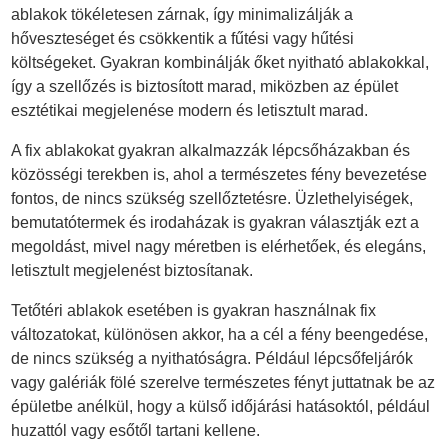
ablakok tökéletesen zárnak, így minimalizálják a
hőveszteséget és csökkentik a fűtési vagy hűtési
költségeket. Gyakran kombinálják őket nyitható ablakokkal,
így a szellőzés is biztosított marad, miközben az épület
esztétikai megjelenése modern és letisztult marad.
A fix ablakokat gyakran alkalmazzák lépcsőházakban és
közösségi terekben is, ahol a természetes fény bevezetése
fontos, de nincs szükség szellőztetésre. Üzlethelyiségek,
bemutatótermek és irodaházak is gyakran választják ezt a
megoldást, mivel nagy méretben is elérhetőek, és elegáns,
letisztult megjelenést biztosítanak.
Tetőtéri ablakok esetében is gyakran használnak fix
változatokat, különösen akkor, ha a cél a fény beengedése,
de nincs szükség a nyithatóságra. Például lépcsőfeljárók
vagy galériák fölé szerelve természetes fényt juttatnak be az
épületbe anélkül, hogy a külső időjárási hatásoktól, például
huzattól vagy esőtől tartani kellene.