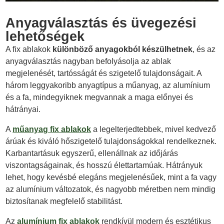
Anyagválasztás és üvegezési
lehetőségek
A fix ablakok
különböző anyagokból készülhetnek
, és az
anyagválasztás nagyban befolyásolja az ablak
megjelenését, tartósságát és szigetelő tulajdonságait. A
három leggyakoribb anyagtípus a műanyag, az alumínium
és a fa, mindegyiknek megvannak a maga előnyei és
hátrányai.
A
műanyag fix ablakok
a legelterjedtebbek, mivel kedvező
árúak és kiváló hőszigetelő tulajdonságokkal rendelkeznek.
Karbantartásuk egyszerű, ellenállnak az időjárás
viszontagságainak, és hosszú élettartamúak. Hátrányuk
lehet, hogy kevésbé elegáns megjelenésűek, mint a fa vagy
az alumínium változatok, és nagyobb méretben nem mindig
biztosítanak megfelelő stabilitást.
Az
alumínium fix ablakok
rendkívül modern és esztétikus