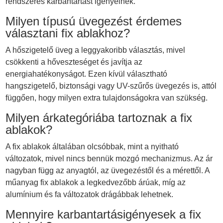
rendszeres karbantartást igényelnek.
Milyen típusú üvegezést érdemes
választani fix ablakhoz?
A hőszigetelő üveg a leggyakoribb választás, mivel
csökkenti a hőveszteséget és javítja az
energiahatékonyságot. Ezen kívül választható
hangszigetelő, biztonsági vagy UV-szűrős üvegezés is, attól
függően, hogy milyen extra tulajdonságokra van szükség.
Milyen árkategóriába tartoznak a fix
ablakok?
A fix ablakok általában olcsóbbak, mint a nyitható
változatok, mivel nincs bennük mozgó mechanizmus. Az ár
nagyban függ az anyagtól, az üvegezéstől és a mérettől. A
műanyag fix ablakok a legkedvezőbb árúak, míg az
alumínium és fa változatok drágábbak lehetnek.
Mennyire karbantartásigényesek a fix