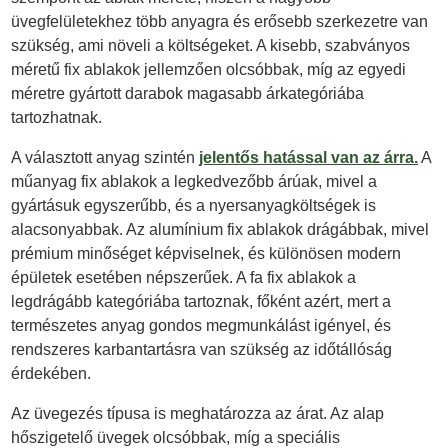
üvegfelületekhez több anyagra és erősebb szerkezetre van
szükség, ami növeli a költségeket. A kisebb, szabványos
méretű fix ablakok jellemzően olcsóbbak, míg az egyedi
méretre gyártott darabok magasabb árkategóriába
tartozhatnak.
A választott anyag szintén
jelentős hatással van az árra.
A
műanyag fix ablakok a legkedvezőbb árúak, mivel a
gyártásuk egyszerűbb, és a nyersanyagköltségek is
alacsonyabbak. Az alumínium fix ablakok drágábbak, mivel
prémium minőséget képviselnek, és különösen modern
épületek esetében népszerűek. A fa fix ablakok a
legdrágább kategóriába tartoznak, főként azért, mert a
természetes anyag gondos megmunkálást igényel, és
rendszeres karbantartásra van szükség az időtállóság
érdekében.
Az üvegezés típusa is meghatározza az árat. Az alap
hőszigetelő üvegek olcsóbbak, míg a speciális