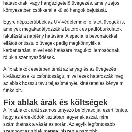
hatásoknak, vagy hangszigetelő üvegezés, amely zajos
környezetben csökkenti a külső hangok bejutását.
Egyre népszerűbbek az UV-védelemmel ellátott üvegek is,
amelyek megakadályozzák a bútorok és padlóburkolatok
fakulását a napfény hatására. A speciális bevonatokkal
ellátott öntisztuló üvegek pedig megkönnyítik a
karbantartást, mivel eső hatására maguktól lemosódnak
róluk a szennyeződések.
A fix ablakok esetében tehát az anyag és az üvegezés
kiválasztása kulcsfontosságú, mivel ezek határozzák meg
az ablak hosszú távú teljesítményét, kinézetét és kényelmi
funkcióit.
Fix ablak árak és költségek
A fix ablakok árát számos tényező befolyásolja, ezért fontos,
hogy az érdeklődők tisztában legyenek azzal, mire
számíthatnak a vásárlás során. Az egyik legfontosabb
szempont az ablak mérete, hiszen a nagyobb