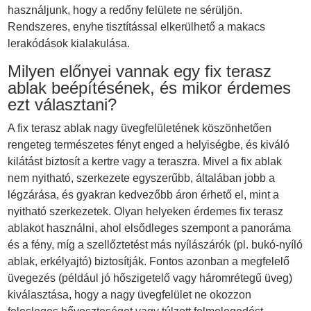
használjunk, hogy a redőny felülete ne sérüljön.
Rendszeres, enyhe tisztítással elkerülhető a makacs
lerakódások kialakulása.
Milyen előnyei vannak egy fix terasz
ablak beépítésének, és mikor érdemes
ezt választani?
A fix terasz ablak nagy üvegfelületének köszönhetően
rengeteg természetes fényt enged a helyiségbe, és kiváló
kilátást biztosít a kertre vagy a teraszra. Mivel a fix ablak
nem nyitható, szerkezete egyszerűbb, általában jobb a
légzárása, és gyakran kedvezőbb áron érhető el, mint a
nyitható szerkezetek. Olyan helyeken érdemes fix terasz
ablakot használni, ahol elsődleges szempont a panoráma
és a fény, míg a szellőztetést más nyílászárók (pl. bukó-nyíló
ablak, erkélyajtó) biztosítják. Fontos azonban a megfelelő
üvegezés (például jó hőszigetelő vagy háromrétegű üveg)
kiválasztása, hogy a nagy üvegfelület ne okozzon