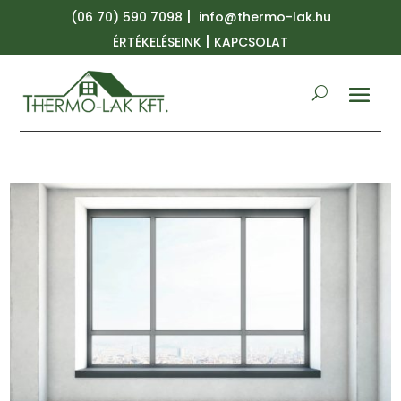
|
(06 70) 590 7098
info@thermo-lak.hu
|
ÉRTÉKELÉSEINK
KAPCSOLAT