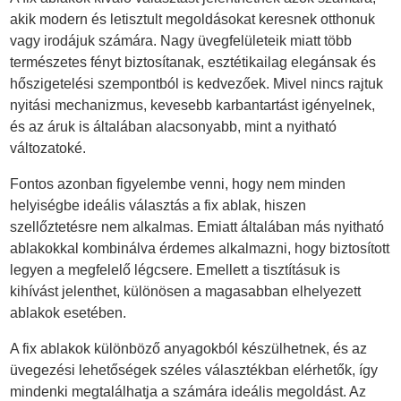
akik modern és letisztult megoldásokat keresnek otthonuk
vagy irodájuk számára. Nagy üvegfelületeik miatt több
természetes fényt biztosítanak, esztétikailag elegánsak és
hőszigetelési szempontból is kedvezőek. Mivel nincs rajtuk
nyitási mechanizmus, kevesebb karbantartást igényelnek,
és az áruk is általában alacsonyabb, mint a nyitható
változatoké.
Fontos azonban figyelembe venni, hogy nem minden
helyiségbe ideális választás a fix ablak, hiszen
szellőztetésre nem alkalmas. Emiatt általában más nyitható
ablakokkal kombinálva érdemes alkalmazni, hogy biztosított
legyen a megfelelő légcsere. Emellett a tisztításuk is
kihívást jelenthet, különösen a magasabban elhelyezett
ablakok esetében.
A fix ablakok különböző anyagokból készülhetnek, és az
üvegezési lehetőségek széles választékban elérhetők, így
mindenki megtalálhatja a számára ideális megoldást. Az