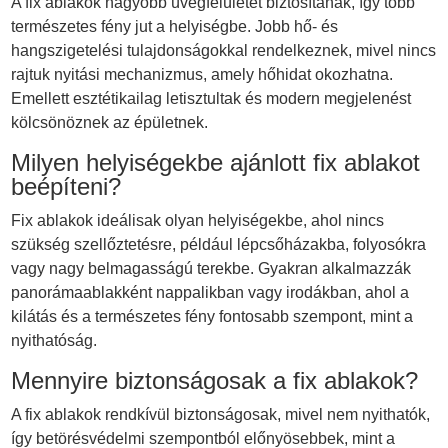
A fix ablakok nagyobb üvegfelületet biztosítanak, így több
természetes fény jut a helyiségbe. Jobb hő- és
hangszigetelési tulajdonságokkal rendelkeznek, mivel nincs
rajtuk nyitási mechanizmus, amely hőhidat okozhatna.
Emellett esztétikailag letisztultak és modern megjelenést
kölcsönöznek az épületnek.
Milyen helyiségekbe ajánlott fix ablakot
beépíteni?
Fix ablakok ideálisak olyan helyiségekbe, ahol nincs
szükség szellőztetésre, például lépcsőházakba, folyosókra
vagy nagy belmagasságú terekbe. Gyakran alkalmazzák
panorámaablakként nappalikban vagy irodákban, ahol a
kilátás és a természetes fény fontosabb szempont, mint a
nyithatóság.
Mennyire biztonságosak a fix ablakok?
A fix ablakok rendkívül biztonságosak, mivel nem nyithatók,
így betörésvédelmi szempontból előnyösebbek, mint a