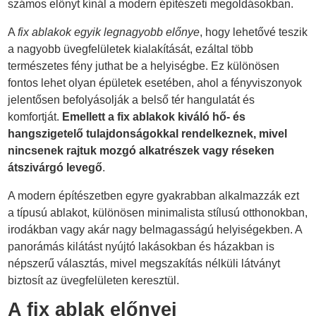
számos előnyt kínál a modern építészeti megoldásokban.
A
fix ablakok egyik legnagyobb előnye
, hogy lehetővé teszik
a nagyobb üvegfelületek kialakítását, ezáltal több
természetes fény juthat be a helyiségbe. Ez különösen
fontos lehet olyan épületek esetében, ahol a fényviszonyok
jelentősen befolyásolják a belső tér hangulatát és
komfortját.
Emellett a fix ablakok kiváló hő- és
hangszigetelő tulajdonságokkal rendelkeznek, mivel
nincsenek rajtuk mozgó alkatrészek vagy réseken
átszivárgó levegő
.
A modern építészetben egyre gyakrabban alkalmazzák ezt
a típusú ablakot, különösen minimalista stílusú otthonokban,
irodákban vagy akár nagy belmagasságú helyiségekben. A
panorámás kilátást nyújtó lakásokban és házakban is
népszerű választás, mivel megszakítás nélküli látványt
biztosít az üvegfelületen keresztül.
A fix ablak előnyei