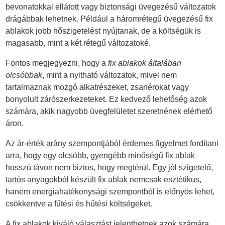
bevonatokkal ellátott vagy biztonsági üvegezésű változatok
drágábbak lehetnek. Például a háromrétegű üvegezésű fix
ablakok jobb hőszigetelést nyújtanak, de a költségük is
magasabb, mint a két rétegű változatoké.
Fontos megjegyezni, hogy a
fix ablakok általában
olcsóbbak
, mint a nyitható változatok, mivel nem
tartalmaznak mozgó alkatrészeket, zsanérokat vagy
bonyolult zárószerkezeteket. Ez kedvező lehetőség azok
számára, akik nagyobb üvegfelületet szeretnének elérhető
áron.
Az ár-érték arány szempontjából érdemes figyelmet fordítani
arra, hogy egy olcsóbb, gyengébb minőségű fix ablak
hosszú távon nem biztos, hogy megtérül. Egy jól szigetelő,
tartós anyagokból készült fix ablak nemcsak esztétikus,
hanem energiahatékonysági szempontból is előnyös lehet,
csökkentve a fűtési és hűtési költségeket.
A fix ablakok kiváló választást jelenthetnek azok számára,