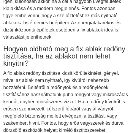
Igen, különösen akkor, ha a cél a nagyobb üvegfelületek
kialakítása és a modern megjelenés. Fontos azonban
figyelembe venni, hogy a szellőztetéshez más nyitható
ablakokat is érdemes beépíteni. Az energiatakarékos és
dizájnközpontú épületek esetében a fix ablakok ideális
választást jelenthetnek.
Hogyan oldható meg a fix ablak redőny
tisztítása, ha az ablakot nem lehet
kinyitni?
A fix ablak redőny tisztítása kicsit körültekintést igényel,
mivel az ablak nem nyitható, így kívülről nehezebb
hozzáférni. Beltérről a redőnytok és a redőnylécek
tisztításához használhatunk puha rongyot vagy mikroszálas
kendőt, enyhén mosószeres vízzel. Ha a redőny kívülről is
erősen szennyezett, célszerű létráról vagy állványról,
megfelelő biztonság mellett elvégezni a tisztítást, vagy
szakembert hívni. Fontos, hogy erős vegyszerek és durva
dörzsölő eszközök helyett kímélő tisztítószereket