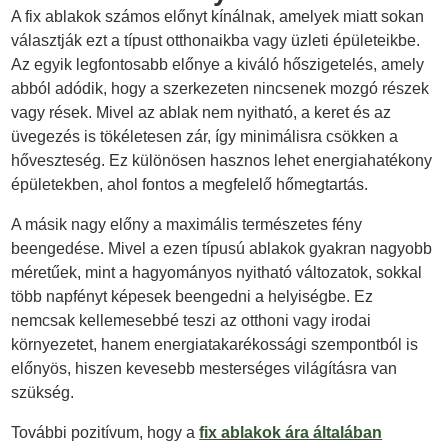
A fix ablakok számos előnyt kínálnak, amelyek miatt sokan
választják ezt a típust otthonaikba vagy üzleti épületeikbe.
Az egyik legfontosabb előnye a kiváló hőszigetelés, amely
abból adódik, hogy a szerkezeten nincsenek mozgó részek
vagy rések. Mivel az ablak nem nyitható, a keret és az
üvegezés is tökéletesen zár, így minimálisra csökken a
hőveszteség. Ez különösen hasznos lehet energiahatékony
épületekben, ahol fontos a megfelelő hőmegtartás.
A másik nagy előny a maximális természetes fény
beengedése. Mivel a ezen típusú ablakok gyakran nagyobb
méretűek, mint a hagyományos nyitható változatok, sokkal
több napfényt képesek beengedni a helyiségbe. Ez
nemcsak kellemesebbé teszi az otthoni vagy irodai
környezetet, hanem energiatakarékossági szempontból is
előnyös, hiszen kevesebb mesterséges világításra van
szükség.
További pozitívum, hogy a
fix ablakok ára általában