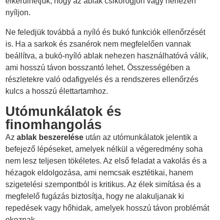
elkerülhetjük, hogy az ablak csikorogjon vagy nehezen
nyíljon.
Ne feledjük továbbá a nyíló és bukó funkciók ellenőrzését
is. Ha a sarkok és zsanérok nem megfelelően vannak
beállítva, a bukó-nyíló ablak nehezen használhatóvá válik,
ami hosszú távon bosszantó lehet. Összességében a
részletekre való odafigyelés és a rendszeres ellenőrzés
kulcs a hosszú élettartamhoz.
Utómunkálatok és
finomhangolás
Az
ablak beszerelése
után az utómunkálatok jelentik a
befejező lépéseket, amelyek nélkül a végeredmény soha
nem lesz teljesen tökéletes. Az első feladat a vakolás és a
hézagok eldolgozása, ami nemcsak esztétikai, hanem
szigetelési szempontból is kritikus. Az élek simítása és a
megfelelő fugázás biztosítja, hogy ne alakuljanak ki
repedések vagy hőhidak, amelyek hosszú távon problémát
okoznak.