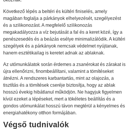
Következő lépés a beltéri és kültéri finiselés, amely
magában foglalja a párkányok elhelyezését, szegélyezést
és a szilikonozást. A megfelelő szilikonozás
megakadályozza a víz bejutását a fal és a keret közé, így a
penészesedés és a beázás esélye minimalizálódik. A kültéri
szegélyek és a párkányok nemcsak védelmet nyújtanak,
hanem esztétikailag is keretet adnak az ablaknak.
Az utómunkálatok során érdemes a zsanérokat és zárakat is
újra ellenőrizni, finombeállítani, valamint a tömítéseket
átnézni. A rendszeres karbantartás, mint az olajozás, a
tisztítás és a tömítések cseréje biztosítja, hogy az ablak
hosszú évekig hibátlanul működjön. Ne hagyjuk figyelmen
kívül ezeket a lépéseket, mert a tökéletes beállítás és a
gondos utómunkálat hosszú távon megtérül a kényelmes és
energiahatékony otthon formájában.
Végső tudnivalók