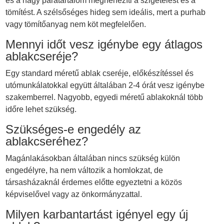
és a nagy páratartalom megnehezíti a szigetelést és a
tömítést. A szélsőséges hideg sem ideális, mert a purhab
vagy tömítőanyag nem köt megfelelően.
Mennyi időt vesz igénybe egy átlagos
ablakcseréje?
Egy standard méretű ablak cseréje, előkészítéssel és
utómunkálatokkal együtt általában 2-4 órát vesz igénybe
szakemberrel. Nagyobb, egyedi méretű ablakoknál több
időre lehet szükség.
Szükséges-e engedély az
ablakcseréhez?
Magánlakásokban általában nincs szükség külön
engedélyre, ha nem változik a homlokzat, de
társasházaknál érdemes előtte egyeztetni a közös
képviselővel vagy az önkormányzattal.
Milyen karbantartást igényel egy új