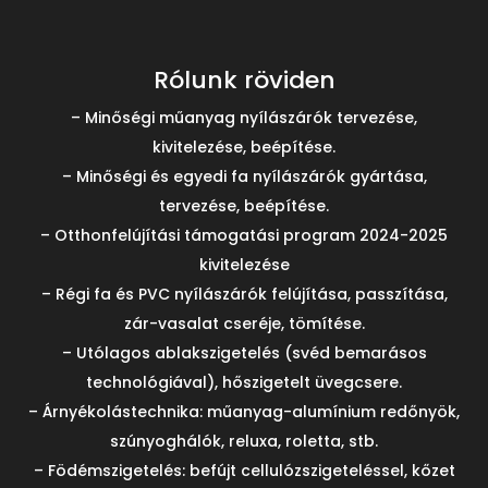
Rólunk röviden
– Minőségi műanyag nyílászárók tervezése,
kivitelezése, beépítése.
– Minőségi és egyedi fa nyílászárók gyártása,
tervezése, beépítése.
– Otthonfelújítási támogatási program 2024-2025
kivitelezése
– Régi fa és PVC nyílászárók felújítása, passzítása,
zár-vasalat cseréje, tömítése.
– Utólagos ablakszigetelés (svéd bemarásos
technológiával), hőszigetelt üvegcsere.
– Árnyékolástechnika: műanyag-alumínium redőnyök,
szúnyoghálók, reluxa, roletta, stb.
– Födémszigetelés: befújt cellulózszigeteléssel, kőzet