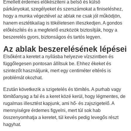
Emellett érdemes előkészíteni a belső és külső
párkányokat, szegélyeket és szerszámokat a finiseléshez,
hogy a munka végeztével az ablak ne csak jól működjön,
hanem esztétikailag is tökéletesen illeszkedjen. A gondos
előkészítés és a megfelelő eszközök biztosítják, hogy a
beszerelés gyors, biztonságos és tartós legyen.
Az ablak beszerelésének lépései
Elsőként a keretet a nyílásba helyezve vízszintben és
függőlegesen pontosan állítsuk be. Ehhez ékeket és
szintezőt használjunk, mert egy centiméter eltérés is
problémát okozhat.
Ezután következik a szigetelés és tömítés. A purhab vagy
tömítőanyag a fal és a keret közé kerül, hogy légmentes, de
rugalmas illesztést kapjunk, ami hő- és zajszigetelő. A
mennyiségre érdemes figyelni, mert túl sok hab
összenyomhatja a keretet, túl kevés pedig levegős részt
hagyhat.