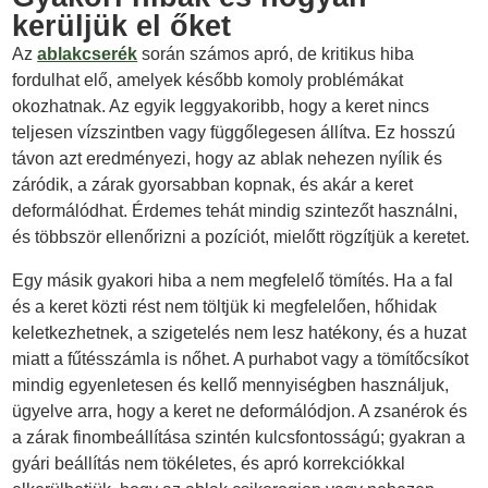
kerüljük el őket
Az
ablakcserék
során számos apró, de kritikus hiba
fordulhat elő, amelyek később komoly problémákat
okozhatnak. Az egyik leggyakoribb, hogy a keret nincs
teljesen vízszintben vagy függőlegesen állítva. Ez hosszú
távon azt eredményezi, hogy az ablak nehezen nyílik és
záródik, a zárak gyorsabban kopnak, és akár a keret
deformálódhat. Érdemes tehát mindig szintezőt használni,
és többször ellenőrizni a pozíciót, mielőtt rögzítjük a keretet.
Egy másik gyakori hiba a nem megfelelő tömítés. Ha a fal
és a keret közti rést nem töltjük ki megfelelően, hőhidak
keletkezhetnek, a szigetelés nem lesz hatékony, és a huzat
miatt a fűtésszámla is nőhet. A purhabot vagy a tömítőcsíkot
mindig egyenletesen és kellő mennyiségben használjuk,
ügyelve arra, hogy a keret ne deformálódjon. A zsanérok és
a zárak finombeállítása szintén kulcsfontosságú; gyakran a
gyári beállítás nem tökéletes, és apró korrekciókkal