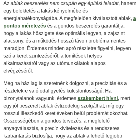
Az
ablak beszerelés nem csupán egy építési feladat
, hanem
egy befektetés a lakás kényelmébe és
energiahatékonyságába. A megfelelően kiválasztott ablak,
a
pontos méretezés
és a gondos beszerelés garantálja,
hogy a lakás hőszigetelése optimális legyen, a zajszint
alacsony, és a működés hosszú távon problémamentes
maradjon. Érdemes minden apró részletre figyelni, legyen
szó a keret szintezéséről, a tömítések helyes
alkalmazásáról vagy az utómunkálatok alapos
elvégzéséről.
Még ha házilag is szeretnénk dolgozni, a precizitás és a
részletekre való odafigyelés kulcsfontosságú. Ha
bizonytalanok vagyunk, érdemes
szakembert hívni
, mert
egy jól beszerelt ablak évtizedekig szolgálhat, míg egy
rosszul illeszkedő keret éveken belül problémát okozhat.
Összességében a gondos tervezés, a megfelelő
anyagválasztás, a precíz kivitelezés és a rendszeres
karbantartás biztosítja, hogy az ablak a lehető legjobb