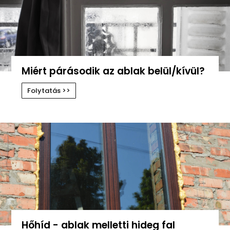
Miért párásodik az ablak belül/kívül?
Folytatás >>
Hőhíd - ablak melletti hideg fal