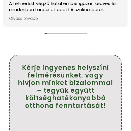
A felmérést végző fiatal ember igazán kedves és
mindenben tanácsot adott.A szakemberek
pontosak,kedvesek és szép munkát végeztek.
Olvass tovább
Köszönöm szépen.
Ajánlom mindenkinek.
Farkasné Tünde
Kérje ingyenes helyszíni
felmérésünket, vagy
hívjon minket bizalommal
– tegyük együtt
költséghatékonyabbá
otthona fenntartását!