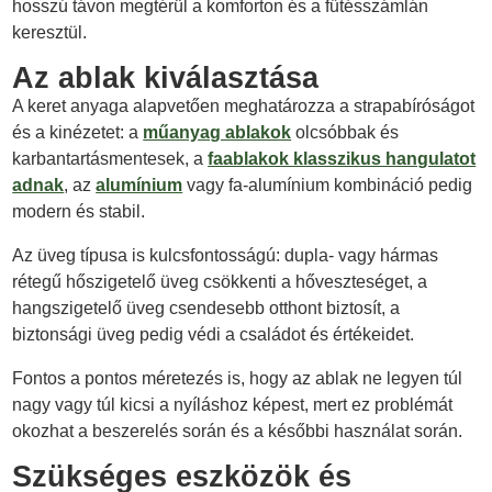
hosszú távon megtérül a komforton és a fűtésszámlán
keresztül.
Az ablak kiválasztása
A keret anyaga alapvetően meghatározza a strapabíróságot
és a kinézetet: a
műanyag ablakok
olcsóbbak és
karbantartásmentesek, a
faablakok klasszikus hangulatot
adnak
, az
alumínium
vagy fa-alumínium kombináció pedig
modern és stabil.
Az üveg típusa is kulcsfontosságú: dupla- vagy hármas
rétegű hőszigetelő üveg csökkenti a hőveszteséget, a
hangszigetelő üveg csendesebb otthont biztosít, a
biztonsági üveg pedig védi a családot és értékeidet.
Fontos a pontos méretezés is, hogy az ablak ne legyen túl
nagy vagy túl kicsi a nyíláshoz képest, mert ez problémát
okozhat a beszerelés során és a későbbi használat során.
Szükséges eszközök és