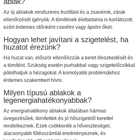
ablak?
Az új ablakok rendszeres tisztítást és a zsanérok, zárak
ellenőrzését igénylik. A tömítések élettartama is korlátozott,
ezért érdemes időnként cserélni vagy ápolni őket.
Hogyan lehet javítani a szigetelést, ha
huzatot érezünk?
Ha huzat van, először ellenőrizzük a keret illeszkedését és
a tömítést. Szükség esetén purhabbal vagy szigetelőcsíkkal
pótolhatjuk a hézagokat. A komolyabb problémákhoz
érdemes szakembert hívni.
Milyen típusú ablakok a
legenergiahatékonyabbak?
Az energiahatékony ablakok általában hármas
üvegezésűek, tömítettek és jó hőszigetelő kerettel
rendelkeznek. Ezek csökkentik a hőveszteséget,
alacsonyabb fűtésszámlát eredményeznek, és