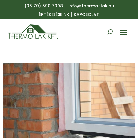
|
(06 70) 590 7098
info@thermo-lak.hu
|
ÉRTÉKELÉSEINK
KAPCSOLAT