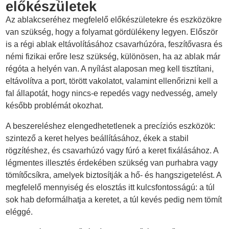
előkészületek
Az ablakcseréhez megfelelő előkészületekre és eszközökre
van szükség, hogy a folyamat gördülékeny legyen. Először
is a régi ablak eltávolításához csavarhúzóra, feszítővasra és
némi fizikai erőre lesz szükség, különösen, ha az ablak már
régóta a helyén van. A nyílást alaposan meg kell tisztítani,
eltávolítva a port, törött vakolatot, valamint ellenőrizni kell a
fal állapotát, hogy nincs-e repedés vagy nedvesség, amely
később problémát okozhat.
A beszereléshez elengedhetetlenek a precíziós eszközök:
szintező a keret helyes beállításához, ékek a stabil
rögzítéshez, és csavarhúzó vagy fúró a keret fixálásához. A
légmentes illesztés érdekében szükség van purhabra vagy
tömítőcsíkra, amelyek biztosítják a hő- és hangszigetelést. A
megfelelő mennyiség és elosztás itt kulcsfontosságú: a túl
sok hab deformálhatja a keretet, a túl kevés pedig nem tömít
eléggé.