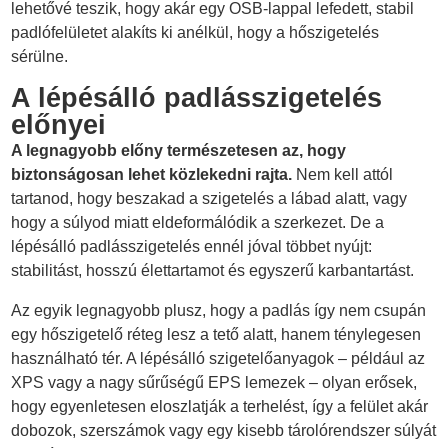
lehetővé teszik, hogy akár egy OSB-lappal lefedett, stabil
padlófelületet alakíts ki anélkül, hogy a hőszigetelés
sérülne.
A lépésálló padlásszigetelés
előnyei
A legnagyobb előny természetesen az, hogy
biztonságosan lehet közlekedni rajta.
Nem kell attól
tartanod, hogy beszakad a szigetelés a lábad alatt, vagy
hogy a súlyod miatt eldeformálódik a szerkezet. De a
lépésálló padlásszigetelés ennél jóval többet nyújt:
stabilitást, hosszú élettartamot és egyszerű karbantartást.
Az egyik legnagyobb plusz, hogy a padlás így nem csupán
egy hőszigetelő réteg lesz a tető alatt, hanem ténylegesen
használható tér. A lépésálló szigetelőanyagok – például az
XPS vagy a nagy sűrűségű EPS lemezek – olyan erősek,
hogy egyenletesen eloszlatják a terhelést, így a felület akár
dobozok, szerszámok vagy egy kisebb tárolórendszer súlyát