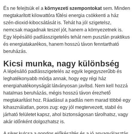
És ne felejtsük el a
környezeti szempontokat
sem. Minden
megtakarított kilowattóra fűtési energia csökkenti a ház
szén-dioxid-kibocsátását is. Tehát ha jól szigetelsz,
nemcsak magadnak teszel jót, hanem a környezetnek is.
Egy lépésálló padlásszigetelés tehát nem pusztán praktikus
és energiatakarékos, hanem hosszú távon fenntartható
beruházás.
Kicsi munka, nagy különbség
A lépésálló padlásszigetelés az egyik legegyszerűbb és
leghatékonyabb módja annak, hogy egy régi ház
energiahatékonyságát látványosan javítsd. Nem kell hozzá
hatalmas beruházás, mégis hosszú távon érezhető
megtakarítást hoz. Ráadásul a padlás nem marad többé egy
kihasználatlan, poros zug: egy jól megtervezett, stabil és
járható felületet kapsz, ahol biztonságosan tárolhatsz, vagy
akár időnként dolgozhatsz is.
A siker kulcsa a gondos előkészítés és a jó anyagválasztás.