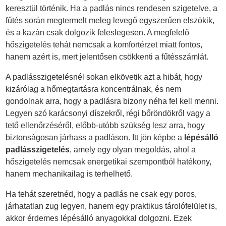
keresztül történik. Ha a padlás nincs rendesen szigetelve, a
fűtés során megtermelt meleg levegő egyszerűen elszökik,
és a kazán csak dolgozik feleslegesen. A megfelelő
hőszigetelés tehát nemcsak a komfortérzet miatt fontos,
hanem azért is, mert jelentősen csökkenti a fűtésszámlát.
A padlásszigetelésnél sokan elkövetik azt a hibát, hogy
kizárólag a hőmegtartásra koncentrálnak, és nem
gondolnak arra, hogy a padlásra bizony néha fel kell menni.
Legyen szó karácsonyi díszekről, régi bőröndökről vagy a
tető ellenőrzéséről, előbb-utóbb szükség lesz arra, hogy
biztonságosan járhass a padláson. Itt jön képbe a
lépésálló
padlásszigetelés
, amely egy olyan megoldás, ahol a
hőszigetelés nemcsak energetikai szempontból hatékony,
hanem mechanikailag is terhelhető.
Ha tehát szeretnéd, hogy a padlás ne csak egy poros,
járhatatlan zug legyen, hanem egy praktikus tárolófelület is,
akkor érdemes lépésálló anyagokkal dolgozni. Ezek