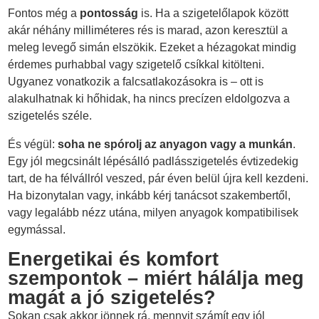
Fontos még a
pontosság
is. Ha a szigetelőlapok között
akár néhány milliméteres rés is marad, azon keresztül a
meleg levegő simán elszökik. Ezeket a hézagokat mindig
érdemes purhabbal vagy szigetelő csíkkal kitölteni.
Ugyanez vonatkozik a falcsatlakozásokra is – ott is
alakulhatnak ki hőhidak, ha nincs precízen eldolgozva a
szigetelés széle.
És végül:
soha ne spórolj az anyagon vagy a munkán
.
Egy jól megcsinált lépésálló padlásszigetelés évtizedekig
tart, de ha félvállról veszed, pár éven belül újra kell kezdeni.
Ha bizonytalan vagy, inkább kérj tanácsot szakembertől,
vagy legalább nézz utána, milyen anyagok kompatibilisek
egymással.
Energetikai és komfort
szempontok – miért hálálja meg
magát a jó szigetelés?
Sokan csak akkor jönnek rá, mennyit számít egy jól