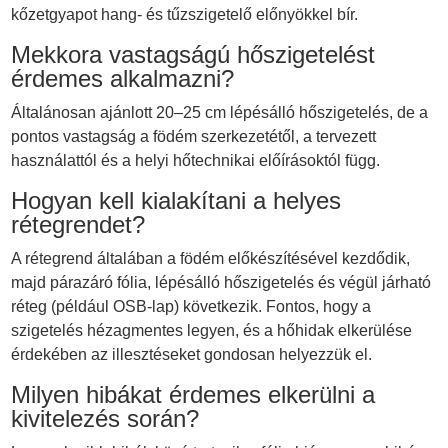
kőzetgyapot hang- és tűzszigetelő előnyökkel bír.
Mekkora vastagságú hőszigetelést
érdemes alkalmazni?
Általánosan ajánlott 20–25 cm lépésálló hőszigetelés, de a
pontos vastagság a födém szerkezetétől, a tervezett
használattól és a helyi hőtechnikai előírásoktól függ.
Hogyan kell kialakítani a helyes
rétegrendet?
A rétegrend általában a födém előkészítésével kezdődik,
majd párazáró fólia, lépésálló hőszigetelés és végül járható
réteg (például OSB-lap) következik. Fontos, hogy a
szigetelés hézagmentes legyen, és a hőhidak elkerülése
érdekében az illesztéseket gondosan helyezzük el.
Milyen hibákat érdemes elkerülni a
kivitelezés során?