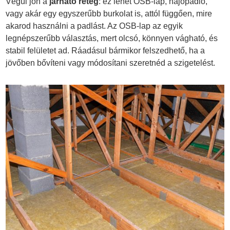
Végül jön a
járható réteg
: ez lehet OSB-lap, hajópadló,
vagy akár egy egyszerűbb burkolat is, attól függően, mire
akarod használni a padlást. Az OSB-lap az egyik
legnépszerűbb választás, mert olcsó, könnyen vágható, és
stabil felületet ad. Ráadásul bármikor felszedhető, ha a
jövőben bővíteni vagy módosítani szeretnéd a szigetelést.