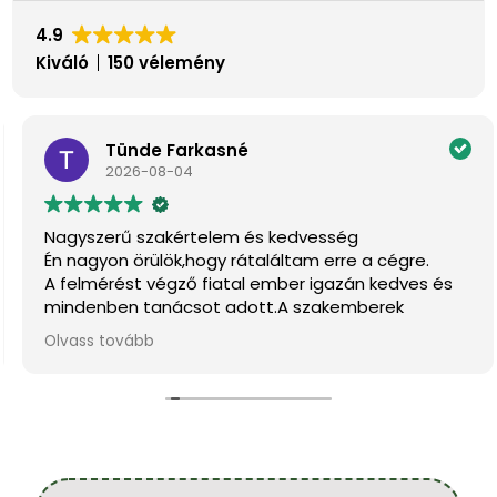
4.9
Kiváló
150 vélemény
Tünde Farkasné
2026-08-04
Nagyszerű szakértelem és kedvesség
Én nagyon örülök,hogy rátaláltam erre a cégre.
A felmérést végző fiatal ember igazán kedves és
mindenben tanácsot adott.A szakemberek
pontosak,kedvesek és szép munkát végeztek.
Olvass tovább
Köszönöm szépen.
Ajánlom mindenkinek.
Farkasné Tünde