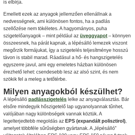
is elbírja.
Emellett ezek az anyagok jellemzően ellenállnak a
nedvességnek, ami különösen fontos, ha a padlás
szellőzése nem tökéletes. A hagyományos, puha
szigetelőanyagok – mint például az
üveggyapot
– könnyen
összeesnek, ha párát kapnak, a lépésálló lemezek viszont
megőrzik formájukat, így a szigetelés teljesítménye hosszú
távon is stabil marad. Ráadásul a hő- és hangszigetelés
egyszerre javul, ami egy emeletes házban különösen
érezhető lehet: csendesebb lesz az alsó szint, és nem
szökik fel a meleg a tetőtérbe.
Milyen anyagokból készülhet?
A lépésálló
padlásszigetelés
lelke az anyagválasztás. Bár
elsőre mindegyik hőszigetelő lap ugyanolyannak tűnhet,
valójában nagy különbségek vannak köztük. A
legelterjedtebb megoldás az
EPS (expandált polisztirol)
,
amelyet többféle sűrűségben gyártanak. A „lépésálló”