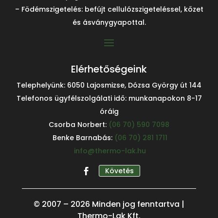
– Födémszigetelés: befújt cellulózszigeteléssel, kőzet
és ásványgyapottal.
Elérhetőségeink
Telephelyünk: 6050 Lajosmizse, Dózsa György út 144
Telefonos ügyfélszolgálati idő: munkanapokon 8-17
óráig
Csorba Norbert:
(06 70) 590 7098
Benke Barnabás:
(06 70) 281 1711
info@thermo-lak.hu
Követés
© 2007 – 2026 Minden jog fenntartva |
Kiválóra értékelt szolgáltató
Thermo-Lak Kft.