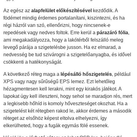
Az egész az
alapfelület előkészítésével
kezdődik. A
födémet mindig érdemes portalanítani, kiszintezni, és ha
régi házról van szó, ellenőrizni, hogy nincsenek-e
repedések vagy nedves foltok. Erre kerül a
párazáró fólia
,
ami megakadályozza, hogy a lakótérből felszálló meleg
levegő párája a szigetelésbe jusson. Ha ez elmarad, a
nedvesség be tud szivárogni a szigetelőanyagba, és idővel
csökkenti a hatékonyságát.
A következő réteg maga a
lépésálló hőszigetelés
, például
XPS vagy nagy sűrűségű EPS lemez. Ezt lehetőleg
hézagmentesen kell lerakni, mint egy kirakós játékot. A
lapokat úgy kell illeszteni, hogy sehol se maradjon rés, mert
a legkisebb hőhíd is komoly hőveszteséget okozhat. Ha a
szigetelést két rétegben rakod le, akkor érdemes a második
réteget az elsőhöz képest eltolva elhelyezni, így
elkerülheted, hogy a fugák egymás fölé essenek.