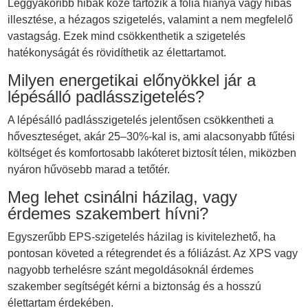
Leggyakoribb hibák közé tartozik a fólia hiánya vagy hibás
illesztése, a hézagos szigetelés, valamint a nem megfelelő
vastagság. Ezek mind csökkenthetik a szigetelés
hatékonyságát és rövidíthetik az élettartamot.
Milyen energetikai előnyökkel jár a
lépésálló padlásszigetelés?
A lépésálló padlásszigetelés jelentősen csökkentheti a
hőveszteséget, akár 25–30%-kal is, ami alacsonyabb fűtési
költséget és komfortosabb lakóteret biztosít télen, miközben
nyáron hűvösebb marad a tetőtér.
Meg lehet csinálni házilag, vagy
érdemes szakembert hívni?
Egyszerűbb EPS-szigetelés házilag is kivitelezhető, ha
pontosan követed a rétegrendet és a fóliázást. Az XPS vagy
nagyobb terhelésre szánt megoldásoknál érdemes
szakember segítségét kérni a biztonság és a hosszú
élettartam érdekében.