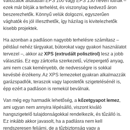
változatok általában
EPS 100
vagy
EPS 150
néven futnak –
ezek már bírják a terhelést, és viszonylag kedvező áron
beszerezhetők. Könnyű velük dolgozni, egyszerűen
vághatók és jól illeszthetők, így házilag is kivitelezhetők
kisebb projektek.
Ha azonban a padláson nagyobb terhelésre számítasz –
például nehéz tárgyakat, bútorokat vagy gyakori használatot
tervezel –, akkor az
XPS (extrudált polisztirol)
lesz a jobb
választás. Ez egy zártcella szerkezetű, vízlepergető anyag,
ami nem csak keményebb, de nedvességre is sokkal
kevésbé érzékeny. Az XPS lemezeket gyakran alkalmazzák
garázspadlók, teraszok vagy lapostetők szigetelésénél is,
épp ezért a padláson is remekül beválnak.
Van még egy harmadik lehetőség, a
kőzetgyapot lemez
,
ami ugyan nem annyira lépésálló, viszont kiváló
hangszigetelő tulajdonságokkal rendelkezik, és tűzálló is.
Ez inkább akkor javasolt, ha a padlásra nem kell
rendszeresen feljárni, de a tűzbiztonság vagy a