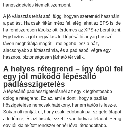
hangszigetelés kiemelt szempont.
A jó választás tehát attól függ, hogyan szeretnéd használni
a padlást. Ha csak ritkán mész fel, elég lehet az EPS is, de
ha rendszeresen tárolsz ott, érdemes az XPS-re beruházni.
Egy biztos: a jól megválasztott lépésálló anyag hosszú
távon meghálálja magát – melegebb lesz a ház,
alacsonyabb a fűtésszámla, és a padlásból végre egy
hasznos, biztonságosan járható tér válik.
A helyes rétegrend – így épül fel
egy jól működő lépésálló
padlásszigetelés
A lépésálló padlásszigetelésnél az egyik legfontosabb
dolog a rétegrend. Ez az, ami eldönti, hogy a padlás
hőszigetelése nemcsak hatékony, hanem tartós is lesz-e.
Sokan ott rontják el, hogy csak ledobnak pár szigetelőlapot
a födémre, és azt hiszik, ezzel le van tudva a feladat. Pedig
egy jól kialakított rendszer ennél jóval átgondoltabb.