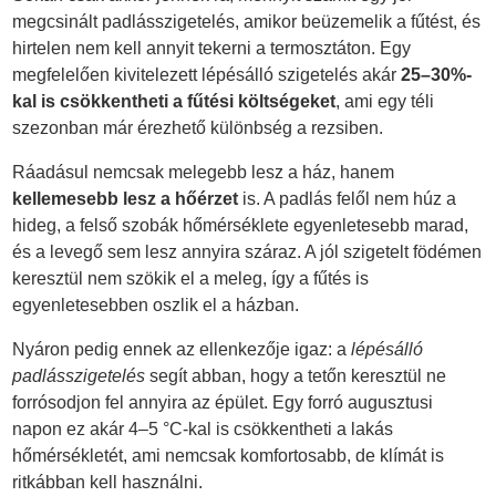
megcsinált padlásszigetelés, amikor beüzemelik a fűtést, és
hirtelen nem kell annyit tekerni a termosztáton. Egy
megfelelően kivitelezett lépésálló szigetelés akár
25–30%-
kal is csökkentheti a fűtési költségeket
, ami egy téli
szezonban már érezhető különbség a rezsiben.
Ráadásul nemcsak melegebb lesz a ház, hanem
kellemesebb lesz a hőérzet
is. A padlás felől nem húz a
hideg, a felső szobák hőmérséklete egyenletesebb marad,
és a levegő sem lesz annyira száraz. A jól szigetelt födémen
keresztül nem szökik el a meleg, így a fűtés is
egyenletesebben oszlik el a házban.
Nyáron pedig ennek az ellenkezője igaz: a
lépésálló
padlásszigetelés
segít abban, hogy a tetőn keresztül ne
forrósodjon fel annyira az épület. Egy forró augusztusi
napon ez akár 4–5 °C-kal is csökkentheti a lakás
hőmérsékletét, ami nemcsak komfortosabb, de klímát is
ritkábban kell használni.