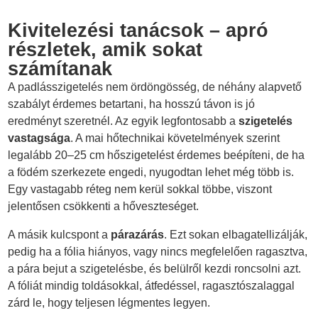
Kivitelezési tanácsok – apró
részletek, amik sokat
számítanak
A padlásszigetelés nem ördöngösség, de néhány alapvető
szabályt érdemes betartani, ha hosszú távon is jó
eredményt szeretnél. Az egyik legfontosabb a
szigetelés
vastagsága
. A mai hőtechnikai követelmények szerint
legalább 20–25 cm hőszigetelést érdemes beépíteni, de ha
a födém szerkezete engedi, nyugodtan lehet még több is.
Egy vastagabb réteg nem kerül sokkal többe, viszont
jelentősen csökkenti a hőveszteséget.
A másik kulcspont a
párazárás
. Ezt sokan elbagatellizálják,
pedig ha a fólia hiányos, vagy nincs megfelelően ragasztva,
a pára bejut a szigetelésbe, és belülről kezdi roncsolni azt.
A fóliát mindig toldásokkal, átfedéssel, ragasztószalaggal
zárd le, hogy teljesen légmentes legyen.