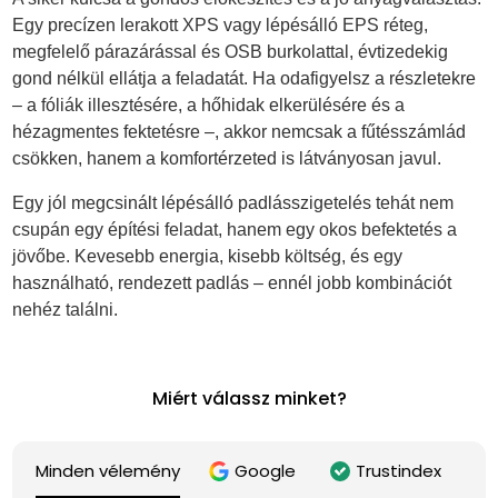
Egy precízen lerakott XPS vagy lépésálló EPS réteg,
megfelelő párazárással és OSB burkolattal, évtizedekig
gond nélkül ellátja a feladatát. Ha odafigyelsz a részletekre
– a fóliák illesztésére, a hőhidak elkerülésére és a
hézagmentes fektetésre –, akkor nemcsak a fűtésszámlád
csökken, hanem a komfortérzeted is látványosan javul.
Egy jól megcsinált lépésálló padlásszigetelés tehát nem
csupán egy építési feladat, hanem egy okos befektetés a
jövőbe. Kevesebb energia, kisebb költség, és egy
használható, rendezett padlás – ennél jobb kombinációt
nehéz találni.
Miért válassz minket?
Minden vélemény
Google
Trustindex