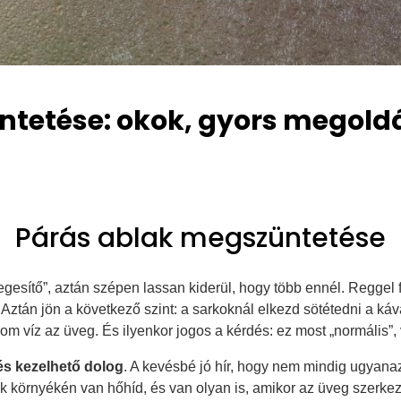
ntetése: okok, gyors megold
Párás ablak megszüntetése
egesítő”, aztán szépen lassan kiderül, hogy több ennél. Reggel f
 Aztán jön a következő szint: a sarkoknál elkezd sötétedni a káv
m víz az üveg. És ilyenkor jogos a kérdés: ez most „normális”,
és kezelhető dolog
. A kevésbé jó hír, hogy nem mindig ugyan
lak környékén van hőhíd, és van olyan is, amikor az üveg szerkez