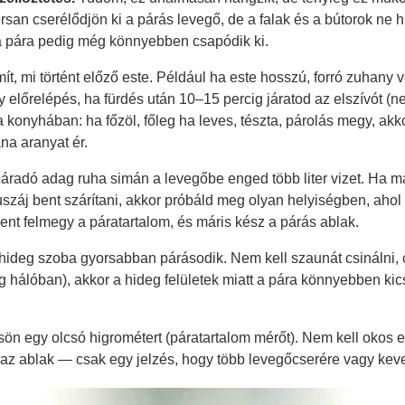
rsan cserélődjön ki a párás levegő, de a falak és a bútorok ne hű
, a pára pedig még könnyebben csapódik ki.
t, mi történt előző este. Például ha este hosszú, forró zuhany v
előrelépés, ha fürdés után 10–15 percig járatod az elszívót (nem
onyhában: ha főzöl, főleg ha leves, tészta, párolás megy, akko
na aranyat ér.
száradó adag ruha simán a levegőbe enged több liter vizet. Ha ma
záj bent szárítani, akkor próbáld meg olyan helyiségben, ahol 
nt felmegy a páratartalom, és máris kész a párás ablak.
úl hideg szoba gyorsabban párásodik. Nem kell szaunát csinálni
őleg hálóban), akkor a hideg felületek miatt a pára könnyebben 
sön egy olcsó higrométert (páratartalom mérőt). Nem kell okos es
k az ablak — csak egy jelzés, hogy több levegőcserére vagy ke