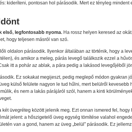
és: kideríteni, pontosan hol párásodik. Mert ez tényleg mindent 
ldönt
 első, legfontosabb nyoma.
Ha rossz helyen keresed az okát, 
et, hogy teljesen másról van szó.
előli oldalon párásodik. Ilyenkor általában az történik, hogy a l
télen), és amikor a meleg, párás levegő találkozik ezzel a hűvös
sak itt a pohár az ablak, a pára pedig a lakásod levegőjéből jö
árásodik. Ez sokakat megijeszt, pedig meglepő módon gyakran jó 
eg külső felülete nagyon le tud hűlni, mert belülről kevesebb hő „
 elmúlik, és nem a lakás párájáról szól, hanem a kinti körülmény
veget.
 két üvegréteg között jelenik meg. Ezt onnan ismered fel, hogy
émát jelent: a hőszigetelő üveg egység tömítése valahol engedett
etén van a gond, hanem az üveg „belül” párásodik. Ez jellemző