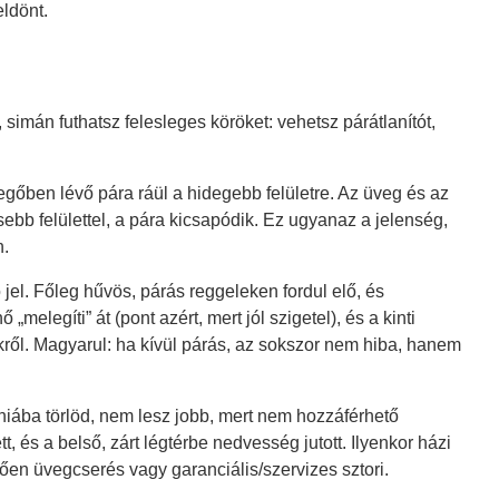
eldönt.
simán futhatsz felesleges köröket: vehetsz párátlanítót,
evegőben lévő pára ráül a hidegebb felületre. Az üveg és az
ebb felülettel, a pára kicsapódik. Ez ugyanaz a jelenség,
n.
jel. Főleg hűvös, párás reggeleken fordul elő, és
melegíti” át (pont azért, mert jól szigetel), és a kinti
ekről. Magyarul: ha kívül párás, az sokszor nem hiba, hanem
 hiába törlöd, nem lesz jobb, mert nem hozzáférhető
, és a belső, zárt légtérbe nedvesség jutott. Ilyenkor házi
en üvegcserés vagy garanciális/szervizes sztori.