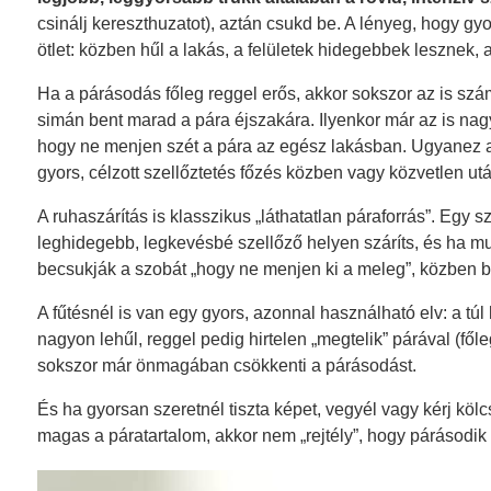
csinálj kereszthuzatot), aztán csukd be. A lényeg, hogy gyo
ötlet: közben hűl a lakás, a felületek hidegebbek lesznek
Ha a párásodás főleg reggel erős, akkor sokszor az is számí
simán bent marad a pára éjszakára. Ilyenkor már az is nagy 
hogy ne menjen szét a pára az egész lakásban. Ugyanez a k
gyors, célzott szellőztetés főzés közben vagy közvetlen utá
A ruhaszárítás is klasszikus „láthatatlan páraforrás”. Egy 
leghidegebb, legkevésbé szellőző helyen száríts, és ha mus
becsukják a szobát „hogy ne menjen ki a meleg”, közben be
A fűtésnél is van egy gyors, azonnal használható elv: a t
nagyon lehűl, reggel pedig hirtelen „megtelik” párával (f
sokszor már önmagában csökkenti a párásodást.
És ha gyorsan szeretnél tiszta képet, vegyél vagy kérj kölc
magas a páratartalom, akkor nem „rejtély”, hogy párásodi