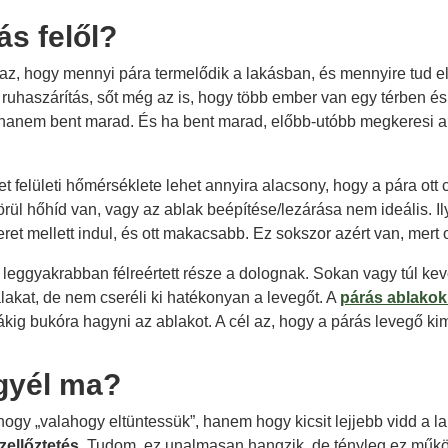
ás felől?
sa az, hogy mennyi pára termelődik a lakásban, és mennyire tud
ruhaszárítás, sőt még az is, hogy több ember van egy térben és 
n, hanem bent marad. És ha bent marad, előbb-utóbb megkeresi 
ret felületi hőmérséklete lehet annyira alacsony, hogy a pára o
körül hőhíd van, vagy az ablak beépítése/lezárása nem ideális. 
t mellett indul, és ott makacsabb. Ez sokszor azért van, mert ot
leggyakrabban félreértett része a dolognak. Sokan vagy túl kev
falakat, de nem cseréli ki hatékonyan a levegőt. A
párás ablakok
rákig bukóra hagyni az ablakot. A cél az, hogy a párás levegő kim
gyél ma?
hogy „valahogy eltüntessük”, hanem hogy kicsit lejjebb vidd a l
zellőztetés.
Tudom, ez unalmasan hangzik, de tényleg ez működik