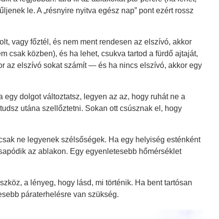
ljenek le. A „résnyire nyitva egész nap” pont ezért rossz
olt, vagy főztél, és nem ment rendesen az elszívó, akkor
 csak közben), és ha lehet, csukva tartod a fürdő ajtaját,
r az elszívó sokat számít — és ha nincs elszívó, akkor egy
 egy dolgot változtatsz, legyen az az, hogy ruhát ne a
tudsz utána szellőztetni. Sokan ott csúsznak el, hogy
, csak ne legyenek szélsőségek. Ha egy helyiség esténként
kicsapódik az ablakon. Egy egyenletesebb hőmérséklet
zköz, a lényeg, hogy lásd, mi történik. Ha bent tartósan
vesebb páraterhelésre van szükség.