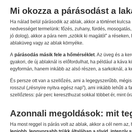
Mi okozza a párásodást a lak
Ha nálad belül párásodik az ablak, akkor a történet kulc
nedvességet termelünk: főzés, zuhany, fürdés, mosogatás, 
jó dolog), akkor a pára nem „szökik ki magától” a réseke
ablaküveg vagy az ablak környéke.
A
párásodás másik fele a hőmérséklet
. Az üveg és a ke
gyakori, de új ablaknál is előfordulhat, ha például a káva 
egyformán, hanem inkább az alsó részen, a sarkoknál, a kere
És persze ott van a szellőzés, ami a legegyszerűbb, mégis 
rosszul („résnyire nyitva egész nap”), ami inkább lehűti a 
szellőztess: pár perc kereszthuzat sokkal többet ér, mint ó
Azonnali megoldások: mit te
Ha most reggel is párás volt az ablak, akkor a cél nem az, 
legjobb, leggyorsabb trükk általában a rövid, intenzív s