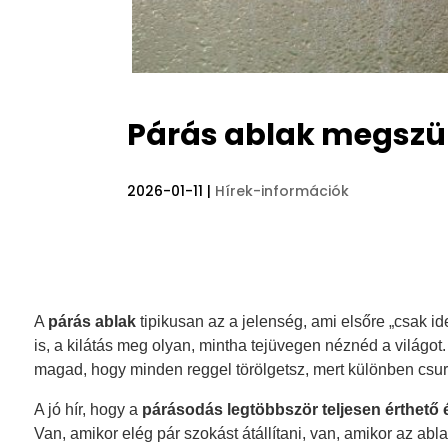
Párás ablak megszü
2026-01-11
|
Hírek-információk
A
párás ablak
tipikusan az a jelenség, ami elsőre „csak id
is, a kilátás meg olyan, mintha tejüvegen néznéd a világot.
magad, hogy minden reggel törölgetsz, mert különben csuro
A jó hír, hogy a
párásodás legtöbbször teljesen érthető 
Van, amikor elég pár szokást átállítani, van, amikor az ab