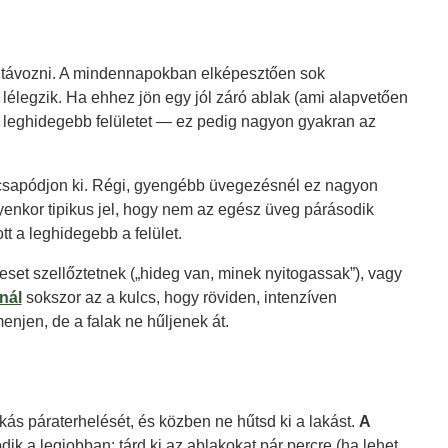
 eltávozni. A mindennapokban elképesztően sok
lélegzik. Ha ehhez jön egy jól záró ablak (ami alapvetően
a leghidegebb felületet — ez pedig nagyon gyakran az
tt csapódjon ki. Régi, gyengébb üvegezésnél ez nagyon
Ilyenkor tipikus jel, hogy nem az egész üveg párásodik
t a leghidegebb a felület.
eset szellőztetnek („hideg van, minek nyitogassak”), vagy
nál
sokszor az a kulcs, hogy röviden, intenzíven
enjen, de a falak ne hűljenek át.
akás páraterhelését, és közben ne hűtsd ki a lakást.
A
 a legjobban: tárd ki az ablakokat pár percre (ha lehet,