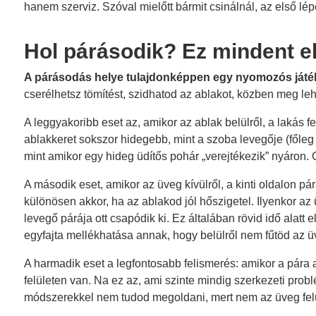
hanem szerviz. Szóval mielőtt bármit csinálnál, az első lép
Hol párásodik? Ez mindent e
A párásodás helye tulajdonképpen egy nyomozós játék
cserélhetsz tömítést, szidhatod az ablakot, közben meg leh
A leggyakoribb eset az, amikor az ablak belülről, a lakás f
ablakkeret sokszor hidegebb, mint a szoba levegője (főleg 
mint amikor egy hideg üdítős pohár „verejtékezik” nyáron. C
A második eset, amikor az üveg kívülről, a kinti oldalon p
különösen akkor, ha az ablakod jól hőszigetel. Ilyenkor az üv
levegő párája ott csapódik ki. Ez általában rövid idő alatt
egyfajta mellékhatása annak, hogy belülről nem fűtöd az ü
A harmadik eset a legfontosabb felismerés: amikor a pára a
felületen van. Na ez az, ami szinte mindig szerkezeti probl
módszerekkel nem tudod megoldani, mert nem az üveg felül