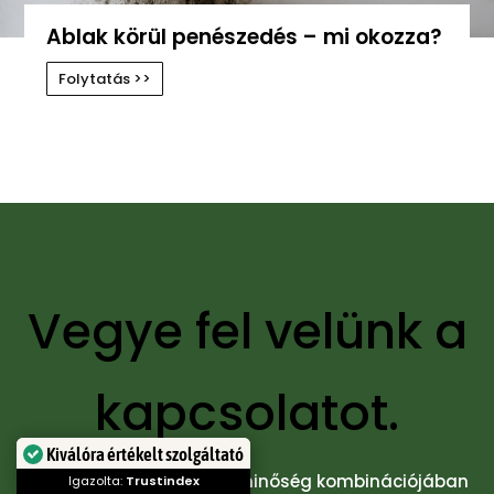
Ablak körül penészedés – mi okozza?
Folytatás >>
Vegye fel velünk a
kapcsolatot.
Kiválóra értékelt szolgáltató
Sikerünk a kiváló ár és a minőség kombinációjában
Igazolta:
Trustindex