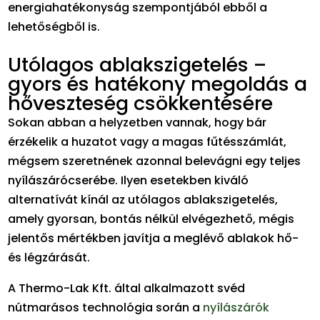
energiahatékonyság szempontjából ebből a
lehetőségből is.
Utólagos ablakszigetelés –
gyors és hatékony megoldás a
hőveszteség csökkentésére
Sokan abban a helyzetben vannak, hogy bár
érzékelik a huzatot vagy a magas fűtésszámlát,
mégsem szeretnének azonnal belevágni egy teljes
nyílászárócserébe. Ilyen esetekben kiváló
alternatívát kínál az utólagos ablakszigetelés,
amely gyorsan, bontás nélkül elvégezhető, mégis
jelentős mértékben javítja a meglévő ablakok hő-
és légzárását.
A Thermo-Lak Kft. által alkalmazott svéd
nútmarásos technológia során a
nyílászárók