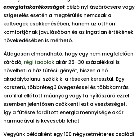
energiatakarékosságot
célzó nyílászárócsere vagy
szigetelés esetén a megtérülés nemcsak a
költségek csökkenésében, hanem az otthon
komfortjának javulásában és az ingatlan értékének
növekedésében is mérhető.
Átlagosan elmondható, hogy egy nem megfelelően
záródó,
régi faablak
akár 25–30 százalékkal is
növelheti a ház fűtési igényét, hiszen a hő
akadálytalanul szökik ki a réseken keresztül. Egy
korszerű, többrétegű üvegezéssel és többkamrás
profillal ellátott műanyag vagy fa nyílászáró ezzel
szemben jelentősen csökkenti ezt a veszteséget,
így a fűtésre fordított energia mennyisége akár
harmadával is kevesebb lehet.
Vegyünk példaként egy 100 négyzetméteres családi