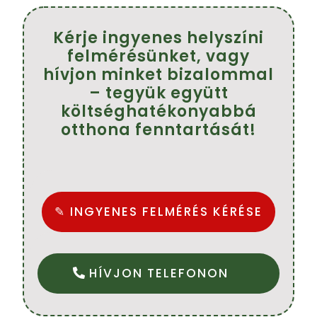
Kérje ingyenes helyszíni
felmérésünket, vagy
hívjon minket bizalommal
– tegyük együtt
költséghatékonyabbá
otthona fenntartását!
✎ INGYENES FELMÉRÉS KÉRÉSE
HÍVJON TELEFONON