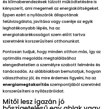
és klímaberendezések túlzott működtetésére is
kényszerít, ami megemeli az energiaköltségeket.
Éppen ezért a nyílászárók állapotának
felülvizsgálata, javítása vagy cseréje az egyik
leghatékonyabb lépés, ha az
energiatakarékosságot szem előtt tartva
szeretnénk korszerűsíteni otthonunkat.
Pontosan tudjuk, hogy minden otthon más, így az
optimális megoldás megtalálásához
elengedhetetlen a személyre szabott felmérés és
tanácsadás. Az alábbiakban bemutatjuk, hogyan
választhatsz jól, és mire érdemes figyelni, ha az
energiamegtakarítás
szempontjából szeretnéd
korszerűsíteni a nyílászáróidat.
Mitől lesz igazán jó
hőszigetelésű egy ablak vagy