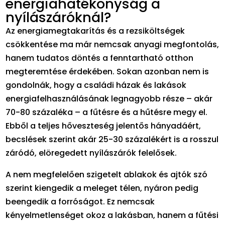
energiahatékonyság a
nyílászáróknál?
Az energiamegtakarítás és a rezsiköltségek
csökkentése ma már nemcsak anyagi megfontolás,
hanem tudatos döntés a fenntartható otthon
megteremtése érdekében. Sokan azonban nem is
gondolnák, hogy a családi házak és lakások
energiafelhasználásának legnagyobb része – akár
70-80 százaléka – a fűtésre és a hűtésre megy el.
Ebből a teljes hőveszteség jelentős hányadáért,
becslések szerint akár 25-30 százalékért is a rosszul
záródó, elöregedett nyílászárók felelősek.
A nem megfelelően szigetelt ablakok és ajtók szó
szerint kiengedik a meleget télen, nyáron pedig
beengedik a forróságot. Ez nemcsak
kényelmetlenséget okoz a lakásban, hanem a fűtési