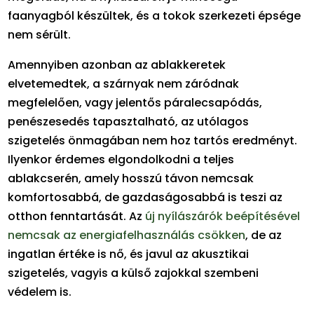
faanyagból készültek, és a tokok szerkezeti épsége
nem sérült.
Amennyiben azonban az ablakkeretek
elvetemedtek, a szárnyak nem záródnak
megfelelően, vagy jelentős páralecsapódás,
penészesedés tapasztalható, az utólagos
szigetelés önmagában nem hoz tartós eredményt.
Ilyenkor érdemes elgondolkodni a teljes
ablakcserén, amely hosszú távon nemcsak
komfortosabbá, de gazdaságosabbá is teszi az
otthon fenntartását. Az
új nyílászárók beépítésével
nemcsak az energiafelhasználás csökken
, de az
ingatlan értéke is nő, és javul az akusztikai
szigetelés, vagyis a külső zajokkal szembeni
védelem is.