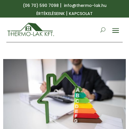
|
(06 70) 590 7098
info@thermo-lak.hu
|
ÉRTÉKELÉSEINK
KAPCSOLAT