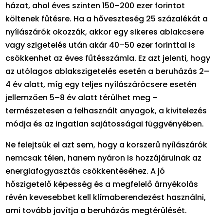
házat, ahol éves szinten 150–200 ezer forintot
költenek fűtésre. Ha a hőveszteség 25 százalékát a
nyílászárók okozzák, akkor egy sikeres ablakcsere
vagy szigetelés után akár 40–50 ezer forinttal is
csökkenhet az éves fűtésszámla. Ez azt jelenti, hogy
az utólagos ablakszigetelés esetén a beruházás 2–
4 év alatt, míg egy teljes nyílászárócsere esetén
jellemzően 5–8 év alatt térülhet meg –
természetesen a felhasznált anyagok, a kivitelezés
módja és az ingatlan sajátosságai függvényében.
Ne felejtsük el azt sem, hogy a korszerű nyílászárók
nemcsak télen, hanem nyáron is hozzájárulnak az
energiafogyasztás csökkentéséhez. A jó
hőszigetelő képesség és a megfelelő árnyékolás
révén kevesebbet kell klímaberendezést használni,
ami tovább javítja a beruházás megtérülését.