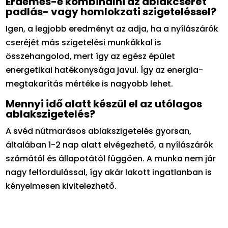
Érdemes-e kombinálni az ablakcserét
padlás- vagy homlokzati szigeteléssel?
Igen, a legjobb eredményt az adja, ha a nyílászárók
cseréjét más szigetelési munkákkal is
összehangolod, mert így az egész épület
energetikai hatékonysága javul. Így az energia-
megtakarítás mértéke is nagyobb lehet.
Mennyi idő alatt készül el az utólagos
ablakszigetelés?
A svéd nútmarásos ablakszigetelés gyorsan,
általában 1-2 nap alatt elvégezhető, a nyílászárók
számától és állapotától függően. A munka nem jár
nagy felfordulással, így akár lakott ingatlanban is
kényelmesen kivitelezhető.