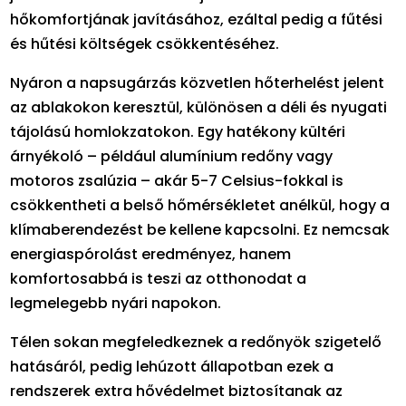
hőkomfortjának javításához, ezáltal pedig a fűtési
és hűtési költségek csökkentéséhez.
Nyáron a napsugárzás közvetlen hőterhelést jelent
az ablakokon keresztül, különösen a déli és nyugati
tájolású homlokzatokon. Egy hatékony kültéri
árnyékoló – például alumínium redőny vagy
motoros zsalúzia – akár 5-7 Celsius-fokkal is
csökkentheti a belső hőmérsékletet anélkül, hogy a
klímaberendezést be kellene kapcsolni. Ez nemcsak
energiaspórolást eredményez, hanem
komfortosabbá is teszi az otthonodat a
legmelegebb nyári napokon.
Télen sokan megfeledkeznek a redőnyök szigetelő
hatásáról, pedig lehúzott állapotban ezek a
rendszerek extra hővédelmet biztosítanak az