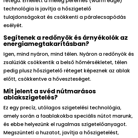
rétegű. Emellett a meleg peremes (warm edge)
technológia is javítja a hőszigetelő
tulajdonságokat és csökkenti a páralecsapódás
esélyét.
Segítenek a redőnyök és árnyékolók az
energiamegtakarításban?
Igen, mind nyáron, mind télen. Nyáron a redőnyök és
zsalúziák csökkentik a belső hőmérsékletet, télen
pedig plusz hőszigetelő réteget képeznek az ablak
előtt, csökkentve a hőveszteséget.
Mit jelent a svéd nútmarásos
ablakszigetelés?
Ez egy precíz, utólagos szigetelési technológia,
amely során a faablakokba speciális nútot marunk,
és ebbe helyezünk el rugalmas szigetelőanyagot.
Megszünteti a huzatot, javítja a hőszigetelést,