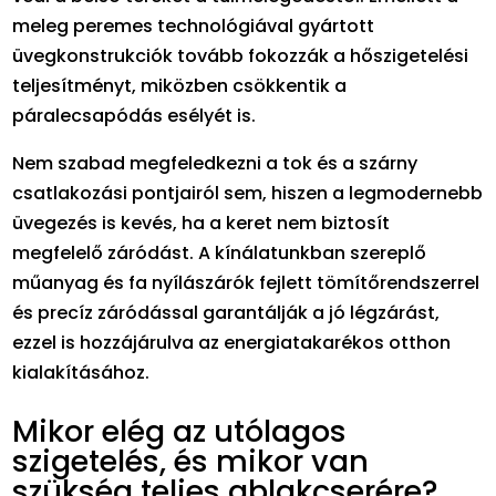
meleg peremes technológiával gyártott
üvegkonstrukciók tovább fokozzák a hőszigetelési
teljesítményt, miközben csökkentik a
páralecsapódás esélyét is.
Nem szabad megfeledkezni a tok és a szárny
csatlakozási pontjairól sem, hiszen a legmodernebb
üvegezés is kevés, ha a keret nem biztosít
megfelelő záródást. A kínálatunkban szereplő
műanyag és fa nyílászárók fejlett tömítőrendszerrel
és precíz záródással garantálják a jó légzárást,
ezzel is hozzájárulva az energiatakarékos otthon
kialakításához.
Mikor elég az utólagos
szigetelés, és mikor van
szükség teljes ablakcserére?