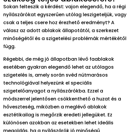
Sokan felteszik a kérdést: vajon elegendő, ha a régi
nyílászárókat egyszerűen utólag leszigeteljük, vagy
csak a teljes csere hoz érezhető eredményt? A
válasz az adott ablakok állapotától, a szerkezet
minőségétől és a szigetelési problémák mértékétől
függ.
Régebbi, de még jó állapotban lévő faablakok
esetében gyakran elegendő lehet az utólagos
szigetelés is, amely során svéd nútmarásos
technológiával helyezünk el speciális
szigetelőanyagot a nyílászárókba. Ezzel a
módszerrel jelentősen csökkenthető a huzat és a
hőveszteség, miközben a meglévő ablakok
esztétikailag is megőrzik eredeti jellegüket. Ez
különösen azokban az esetekben lehet ideális
megoldás, ha a nyílászárók jó minőségű