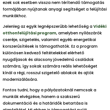
ezek sok esetben vissza nem térítendő támogatás
formájában nyújtanak anyagi segítséget a felújítási
munkákhoz.
Jelenleg az egyik legnépszerűbb lehetőség a
Vidéki
otthonfelújítási program
, amelyben nyílászárók
cseréje, szigetelés, valamint egyéb energetikai
korszerűsítések is támogathatók. Ez a program
különösen kedvező feltételekkel elérhető
nyugdíjasok és alacsony jövedelmű családok
számára, így sokak számára reális lehetőséget
kínál a régi, rosszul szigetelő ablakok és ajtók
modernizálására.
Fontos tudni, hogy a pályázatoknál nemcsak a
munkák elvégzése, hanem a szakszerű
dokumentáció és a határidők betartása is
alapfeltétel. Mi ebben is támogatást nyújt