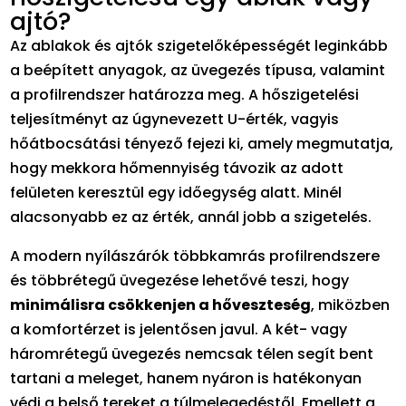
ajtó?
Az ablakok és ajtók szigetelőképességét leginkább
a beépített anyagok, az üvegezés típusa, valamint
a profilrendszer határozza meg. A hőszigetelési
teljesítményt az úgynevezett U-érték, vagyis
hőátbocsátási tényező fejezi ki, amely megmutatja,
hogy mekkora hőmennyiség távozik az adott
felületen keresztül egy időegység alatt. Minél
alacsonyabb ez az érték, annál jobb a szigetelés.
A modern nyílászárók többkamrás profilrendszere
és többrétegű üvegezése lehetővé teszi, hogy
minimálisra csökkenjen a hőveszteség
, miközben
a komfortérzet is jelentősen javul. A két- vagy
háromrétegű üvegezés nemcsak télen segít bent
tartani a meleget, hanem nyáron is hatékonyan
védi a belső tereket a túlmelegedéstől. Emellett a