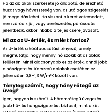
Ha az ablakok szerkezete jó állapotú, de érezhető
huzat vagy hőveszteség van, az utólagos szigetelés
jó megoldás lehet. Ha viszont a keret vetemedett,
nem záródik jól, vagy penészedés, párásodás
jelentkezik, akkor inkább a teljes csere javasolt.
Mi az az U-érték, és miért fontos?
Az U-érték a hőátbocsátási tényező, amely
megmutatja, hogy mennyi hő szökik át az ablak
felületén. Minél alacsonyabb ez az érték, annál jobb
a hőszigetelés. Korszerű ablakok esetében ez
jellemzően 0,8–1,3 W/m²K között van.
Tényleg számít, hogy hány rétegű az
üveg?
Igen, nagyon is számít. A háromrétegű üvegezés
jobb hő- és hangszigetelést biztosít, mint a két