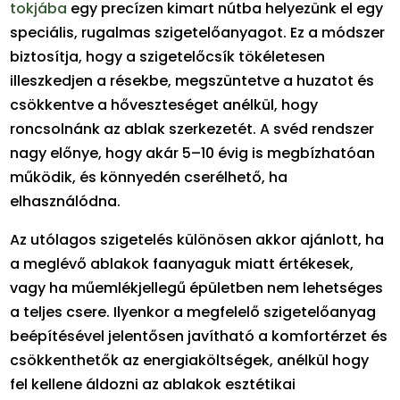
tokjába
egy precízen kimart nútba helyezünk el egy
speciális, rugalmas szigetelőanyagot. Ez a módszer
biztosítja, hogy a szigetelőcsík tökéletesen
illeszkedjen a résekbe, megszüntetve a huzatot és
csökkentve a hőveszteséget anélkül, hogy
roncsolnánk az ablak szerkezetét. A svéd rendszer
nagy előnye, hogy akár 5–10 évig is megbízhatóan
működik, és könnyedén cserélhető, ha
elhasználódna.
Az utólagos szigetelés különösen akkor ajánlott, ha
a meglévő ablakok faanyaguk miatt értékesek,
vagy ha műemlékjellegű épületben nem lehetséges
a teljes csere. Ilyenkor a megfelelő szigetelőanyag
beépítésével jelentősen javítható a komfortérzet és
csökkenthetők az energiaköltségek, anélkül hogy
fel kellene áldozni az ablakok esztétikai