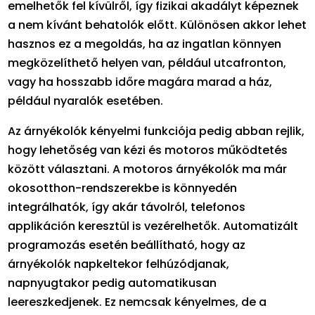
emelhetők fel kívülről, így fizikai akadályt képeznek
a nem kívánt behatolók előtt. Különösen akkor lehet
hasznos ez a megoldás, ha az ingatlan könnyen
megközelíthető helyen van, például utcafronton,
vagy ha hosszabb időre magára marad a ház,
például nyaralók esetében.
Az árnyékolók kényelmi funkciója pedig abban rejlik,
hogy lehetőség van kézi és motoros működtetés
között választani. A motoros árnyékolók ma már
okosotthon-rendszerekbe is könnyedén
integrálhatók, így akár távolról, telefonos
applikáción keresztül is vezérelhetők. Automatizált
programozás esetén beállítható, hogy az
árnyékolók napkeltekor felhúzódjanak,
napnyugtakor pedig automatikusan
leereszkedjenek. Ez nemcsak kényelmes, de a