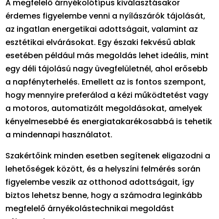
A megfelelő árnyékolótípus kiválasztásakor
érdemes figyelembe venni a nyílászárók tájolását,
az ingatlan energetikai adottságait, valamint az
esztétikai elvárásokat. Egy északi fekvésű ablak
esetében például más megoldás lehet ideális, mint
egy déli tájolású nagy üvegfelületnél, ahol erősebb
a napfényterhelés. Emellett az is fontos szempont,
hogy mennyire preferálod a kézi működtetést vagy
a motoros, automatizált megoldásokat, amelyek
kényelmesebbé és energiatakarékosabbá is tehetik
a mindennapi használatot.
Szakértőink minden esetben segítenek eligazodni a
lehetőségek között, és a helyszíni felmérés során
figyelembe veszik az otthonod adottságait, így
biztos lehetsz benne, hogy a számodra leginkább
megfelelő árnyékolástechnikai megoldást