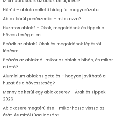
Miért párásodik az ablak belül/kívül?
Hőhíd – ablak melletti hideg fal magyarázata
Ablak körül penészedés – mi okozza?
Huzatos ablak? – Okok, megoldások és tippek a
hőveszteség ellen
Beázik az ablak? Okok és megoldások lépésről
lépésre
Beázás az ablaknál: mikor az ablak a hibás, és mikor
a tető?
Alumínium ablak szigetelés – hogyan javítható a
huzat és a hőveszteség?
Mennyibe kerül egy ablakcsere? – Árak és Tippek
2026
Ablakcsere megtérülése – mikor hozza vissza az
árát, és mitől függ igazán?