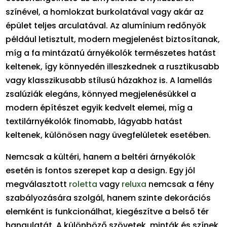
színével, a homlokzat burkolatával vagy akár az
épület teljes arculatával. Az alumínium redőnyök
például letisztult, modern megjelenést biztosítanak,
míg a fa mintázatú árnyékolók természetes hatást
keltenek, így könnyedén illeszkednek a rusztikusabb
vagy klasszikusabb stílusú házakhoz is. A lamellás
zsalúziák elegáns, könnyed megjelenésükkel a
modern építészet egyik kedvelt elemei, míg a
textilárnyékolók finomabb, lágyabb hatást
keltenek, különösen nagy üvegfelületek esetében.
Nemcsak a kültéri, hanem a beltéri árnyékolók
esetén is fontos szerepet kap a design. Egy jól
megválasztott
roletta
vagy
reluxa
nemcsak a fény
szabályozására szolgál, hanem szinte dekorációs
elemként is funkcionálhat, kiegészítve a belső tér
hangulatát. A különböző szövetek, minták és színek