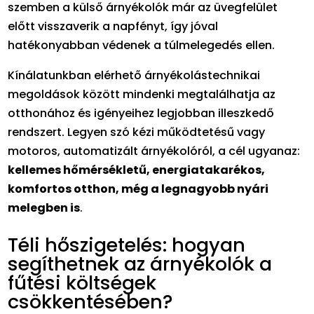
szemben a külső árnyékolók már az üvegfelület
előtt visszaverik a napfényt, így jóval
hatékonyabban védenek a túlmelegedés ellen.
Kínálatunkban elérhető árnyékolástechnikai
megoldások között mindenki megtalálhatja az
otthonához és igényeihez legjobban illeszkedő
rendszert. Legyen szó kézi működtetésű vagy
motoros, automatizált árnyékolóról, a cél ugyanaz:
kellemes hőmérsékletű, energiatakarékos,
komfortos otthon, még a legnagyobb nyári
melegben is
.
Téli hőszigetelés: hogyan
segíthetnek az árnyékolók a
fűtési költségek
csökkentésében?