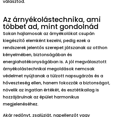
választod.
Az árnyékolástechnika, ami
többet ad, mint gondolnád
Sokan hajlamosak az árnyékolókat csupán
kiegészítő elemként kezelni, pedig ezek a
rendszerek jelentős szerepet játszanak az otthon
kényelmében, biztonságában és
energiahatékonyságában is. A jól megválasztott
árnyékolástechnikai megoldások nemcsak
védelmet nyújtanak a túlzott napsugárzás és a
hőveszteség ellen, hanem fokozzák a biztonságot,
növelik az ingatlan értékét, és esztétikailag is
hozzájárulnak az épület harmonikus
megjelenéséhez.
Akár redőnyt, zsalúziát, napellenzőt vagy