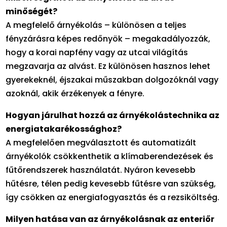
minőségét?
A megfelelő árnyékolás – különösen a teljes
fényzárásra képes redőnyök – megakadályozzák,
hogy a korai napfény vagy az utcai világítás
megzavarja az alvást. Ez különösen hasznos lehet
gyerekeknél, éjszakai műszakban dolgozóknál vagy
azoknál, akik érzékenyek a fényre.
Hogyan járulhat hozzá az árnyékolástechnika az
energiatakarékossághoz?
A megfelelően megválasztott és automatizált
árnyékolók csökkenthetik a klímaberendezések és
fűtőrendszerek használatát. Nyáron kevesebb
hűtésre, télen pedig kevesebb fűtésre van szükség,
így csökken az energiafogyasztás és a rezsiköltség.
Milyen hatása van az árnyékolásnak az enteriőr