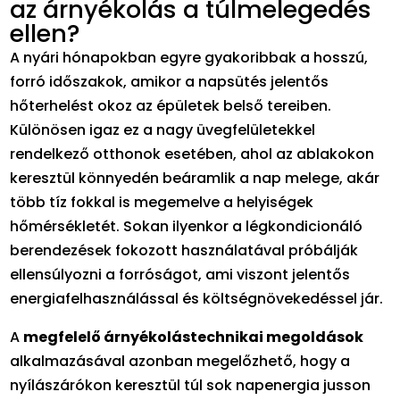
az árnyékolás a túlmelegedés
ellen?
A nyári hónapokban egyre gyakoribbak a hosszú,
forró időszakok, amikor a napsütés jelentős
hőterhelést okoz az épületek belső tereiben.
Különösen igaz ez a nagy üvegfelületekkel
rendelkező otthonok esetében, ahol az ablakokon
keresztül könnyedén beáramlik a nap melege, akár
több tíz fokkal is megemelve a helyiségek
hőmérsékletét. Sokan ilyenkor a légkondicionáló
berendezések fokozott használatával próbálják
ellensúlyozni a forróságot, ami viszont jelentős
energiafelhasználással és költségnövekedéssel jár.
A
megfelelő árnyékolástechnikai megoldások
alkalmazásával azonban megelőzhető, hogy a
nyílászárókon keresztül túl sok napenergia jusson