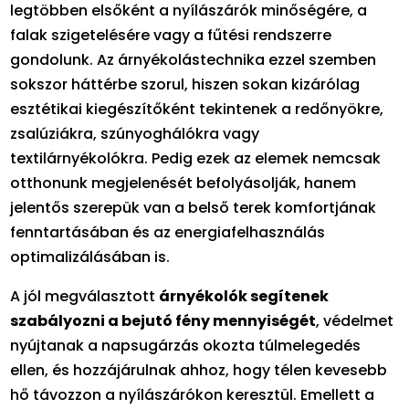
legtöbben elsőként a nyílászárók minőségére, a
falak szigetelésére vagy a fűtési rendszerre
gondolunk. Az árnyékolástechnika ezzel szemben
sokszor háttérbe szorul, hiszen sokan kizárólag
esztétikai kiegészítőként tekintenek a redőnyökre,
zsalúziákra, szúnyoghálókra vagy
textilárnyékolókra. Pedig ezek az elemek nemcsak
otthonunk megjelenését befolyásolják, hanem
jelentős szerepük van a belső terek komfortjának
fenntartásában és az energiafelhasználás
optimalizálásában is.
A jól megválasztott
árnyékolók segítenek
szabályozni a bejutó fény mennyiségét
, védelmet
nyújtanak a napsugárzás okozta túlmelegedés
ellen, és hozzájárulnak ahhoz, hogy télen kevesebb
hő távozzon a nyílászárókon keresztül. Emellett a