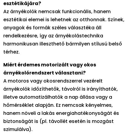
esztétikájára?
Az árnyékolók nemcsak funkcionális, hanem
esztétikai elemei is lehetnek az otthonnak. Színek,
anyagok és formák széles választéka áll
rendelkezésre, így az árnyékolástechnika
harmonikusan illeszthető bármilyen stílusú belső
térhez.
Miért érdemes motorizált vagy okos
árnyékolórendszert választani?
A motoros vagy okosrendszerrel vezérelt
árnyékolók időzíthetők, távolról is irányíthatók,
illetve automatizálhatók a nap állása vagy a
hőmérséklet alapján. Ez nemcsak kényelmes,
hanem növeli a lakás energiahatékonyságát és
biztonságát is (pl. távollét esetén is mozgást
szimulálva).