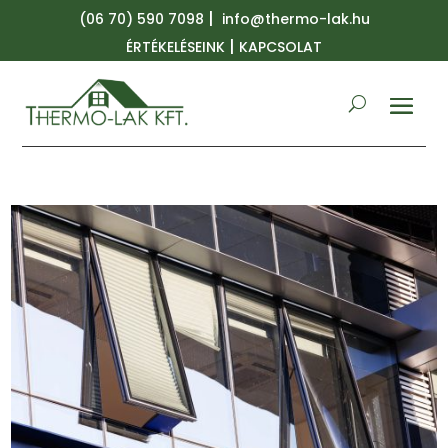
|
(06 70) 590 7098
info@thermo-lak.hu
|
ÉRTÉKELÉSEINK
KAPCSOLAT