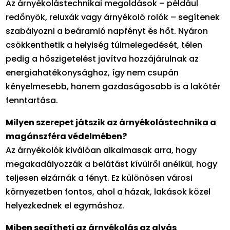
Az árnyékolástechnikai megoldások – például
redőnyök, reluxák vagy árnyékoló rolók – segítenek
szabályozni a beáramló napfényt és hőt. Nyáron
csökkenthetik a helyiség túlmelegedését, télen
pedig a hőszigetelést javítva hozzájárulnak az
energiahatékonysághoz, így nem csupán
kényelmesebb, hanem gazdaságosabb is a lakótér
fenntartása.
Milyen szerepet játszik az árnyékolástechnika a
magánszféra védelmében?
Az árnyékolók kiválóan alkalmasak arra, hogy
megakadályozzák a belátást kívülről anélkül, hogy
teljesen elzárnák a fényt. Ez különösen városi
környezetben fontos, ahol a házak, lakások közel
helyezkednek el egymáshoz.
Miben segítheti az árnyékolás az alvás