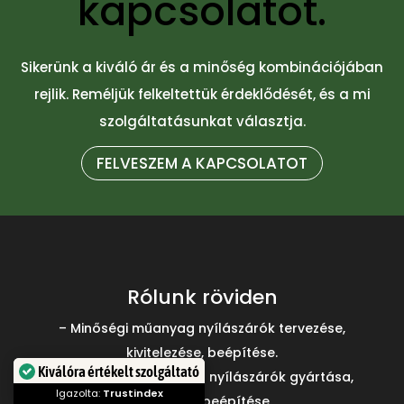
kapcsolatot.
Sikerünk a kiváló ár és a minőség kombinációjában
rejlik. Reméljük felkeltettük érdeklődését, és a mi
szolgáltatásunkat választja.
FELVESZEM A KAPCSOLATOT
Rólunk röviden
– Minőségi műanyag nyílászárók tervezése,
kivitelezése, beépítése.
Kiválóra értékelt szolgáltató
– Minőségi és egyedi fa nyílászárók gyártása,
Igazolta:
Trustindex
tervezése, beépítése.