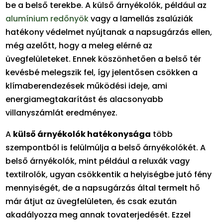
be a belső terekbe. A külső árnyékolók, például az
alumínium redőnyök
vagy a lamellás zsalúziák
hatékony védelmet nyújtanak a napsugárzás ellen,
még azelőtt, hogy a meleg elérné az
üvegfelületeket. Ennek köszönhetően a belső tér
kevésbé melegszik fel, így jelentősen csökken a
klímaberendezések működési ideje, ami
energiamegtakarítást és alacsonyabb
villanyszámlát eredményez.
A
külső árnyékolók hatékonysága
több
szempontból is felülmúlja a belső árnyékolókét. A
belső árnyékolók, mint például a reluxák vagy
textilrolók, ugyan csökkentik a helyiségbe jutó fény
mennyiségét, de a napsugárzás által termelt hő
már átjut az üvegfelületen, és csak ezután
akadályozza meg annak tovaterjedését. Ezzel