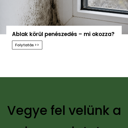
Ablak körül penészedés – mi okozza?
Folytatás >>
Vegye fel velünk a