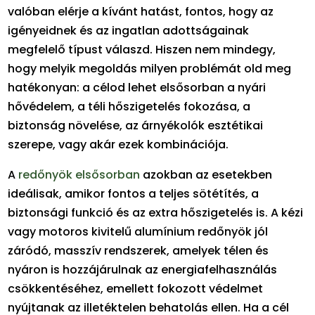
valóban elérje a kívánt hatást, fontos, hogy az
igényeidnek és az ingatlan adottságainak
megfelelő típust válaszd. Hiszen nem mindegy,
hogy melyik megoldás milyen problémát old meg
hatékonyan: a célod lehet elsősorban a nyári
hővédelem, a téli hőszigetelés fokozása, a
biztonság növelése, az árnyékolók esztétikai
szerepe, vagy akár ezek kombinációja.
A
redőnyök elsősorban
azokban az esetekben
ideálisak, amikor fontos a teljes sötétítés, a
biztonsági funkció és az extra hőszigetelés is. A kézi
vagy motoros kivitelű alumínium redőnyök jól
záródó, masszív rendszerek, amelyek télen és
nyáron is hozzájárulnak az energiafelhasználás
csökkentéséhez, emellett fokozott védelmet
nyújtanak az illetéktelen behatolás ellen. Ha a cél