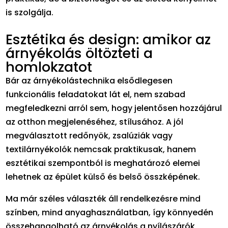
is szolgálja.
Esztétika és design: amikor az
árnyékolás öltözteti a
homlokzatot
Bár az árnyékolástechnika elsődlegesen
funkcionális feladatokat lát el, nem szabad
megfeledkezni arról sem, hogy jelentősen hozzájárul
az otthon megjelenéséhez, stílusához. A jól
megválasztott redőnyök, zsalúziák vagy
textilárnyékolók nemcsak praktikusak, hanem
esztétikai szempontból is meghatározó elemei
lehetnek az épület külső és belső összképének.
Ma már széles választék áll rendelkezésre mind
színben, mind anyaghasználatban, így könnyedén
összehangolható az árnyékolás a nyílászárók