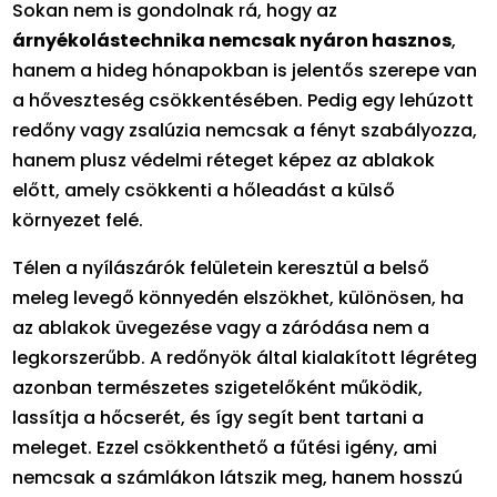
Sokan nem is gondolnak rá, hogy az
árnyékolástechnika nemcsak nyáron hasznos
,
hanem a hideg hónapokban is jelentős szerepe van
a hőveszteség csökkentésében. Pedig egy lehúzott
redőny vagy zsalúzia nemcsak a fényt szabályozza,
hanem plusz védelmi réteget képez az ablakok
előtt, amely csökkenti a hőleadást a külső
környezet felé.
Télen a nyílászárók felületein keresztül a belső
meleg levegő könnyedén elszökhet, különösen, ha
az ablakok üvegezése vagy a záródása nem a
legkorszerűbb. A redőnyök által kialakított légréteg
azonban természetes szigetelőként működik,
lassítja a hőcserét, és így segít bent tartani a
meleget. Ezzel csökkenthető a fűtési igény, ami
nemcsak a számlákon látszik meg, hanem hosszú