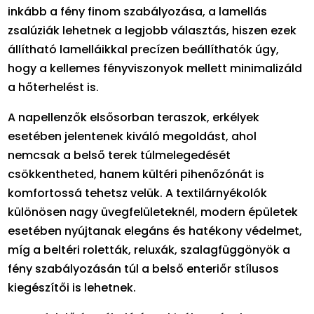
inkább a fény finom szabályozása, a lamellás
zsalúziák lehetnek a legjobb választás, hiszen ezek
állítható lamelláikkal precízen beállíthatók úgy,
hogy a kellemes fényviszonyok mellett minimalizáld
a hőterhelést is.
A napellenzők elsősorban teraszok, erkélyek
esetében jelentenek kiváló megoldást, ahol
nemcsak a belső terek túlmelegedését
csökkentheted, hanem kültéri pihenőzónát is
komfortossá tehetsz velük. A textilárnyékolók
különösen nagy üvegfelületeknél, modern épületek
esetében nyújtanak elegáns és hatékony védelmet,
míg a beltéri roletták, reluxák, szalagfüggönyök a
fény szabályozásán túl a belső enteriőr stílusos
kiegészítői is lehetnek.