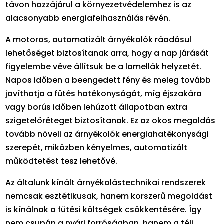
távon hozzájárul a környezetvédelemhez is az
alacsonyabb energiafelhasználás révén.
A motoros, automatizált árnyékolók ráadásul
lehetőséget biztosítanak arra, hogy a nap járását
figyelembe véve állítsuk be a lamellák helyzetét.
Napos időben a beengedett fény és meleg tovább
javíthatja a fűtés hatékonyságát, míg éjszakára
vagy borús időben lehúzott állapotban extra
szigetelőréteget biztosítanak. Ez az okos megoldás
tovább növeli az árnyékolók energiahatékonysági
szerepét, miközben kényelmes, automatizált
működtetést tesz lehetővé.
Az általunk kínált árnyékolástechnikai rendszerek
nemcsak esztétikusak, hanem korszerű megoldást
is kínálnak a fűtési költségek csökkentésére. Így
nem csupán a nyári forróságban, hanem a téli