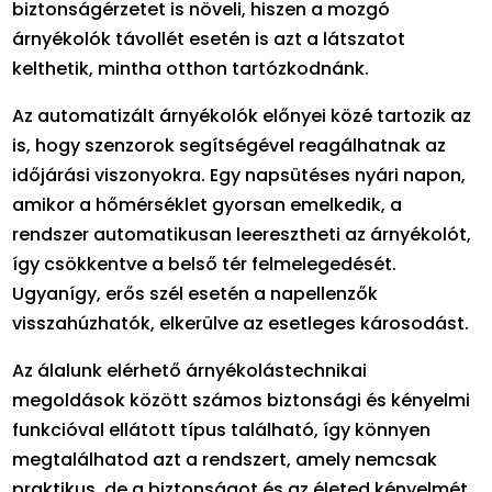
biztonságérzetet is növeli, hiszen a mozgó
árnyékolók távollét esetén is azt a látszatot
kelthetik, mintha otthon tartózkodnánk.
Az automatizált árnyékolók előnyei közé tartozik az
is, hogy szenzorok segítségével reagálhatnak az
időjárási viszonyokra. Egy napsütéses nyári napon,
amikor a hőmérséklet gyorsan emelkedik, a
rendszer automatikusan leeresztheti az árnyékolót,
így csökkentve a belső tér felmelegedését.
Ugyanígy, erős szél esetén a napellenzők
visszahúzhatók, elkerülve az esetleges károsodást.
Az álalunk elérhető árnyékolástechnikai
megoldások között számos biztonsági és kényelmi
funkcióval ellátott típus található, így könnyen
megtalálhatod azt a rendszert, amely nemcsak
praktikus, de a biztonságot és az életed kényelmét