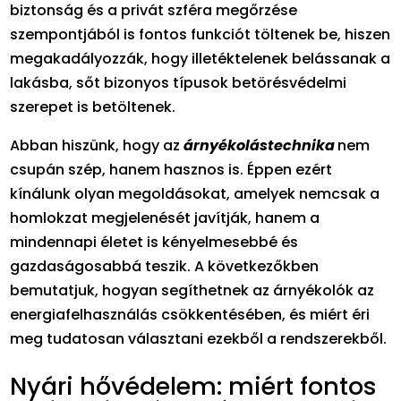
biztonság és a privát szféra megőrzése
szempontjából is fontos funkciót töltenek be, hiszen
megakadályozzák, hogy illetéktelenek belássanak a
lakásba, sőt bizonyos típusok betörésvédelmi
szerepet is betöltenek.
Abban hiszünk, hogy az
árnyékolástechnika
nem
csupán szép, hanem hasznos is. Éppen ezért
kínálunk olyan megoldásokat, amelyek nemcsak a
homlokzat megjelenését javítják, hanem a
mindennapi életet is kényelmesebbé és
gazdaságosabbá teszik. A következőkben
bemutatjuk, hogyan segíthetnek az árnyékolók az
energiafelhasználás csökkentésében, és miért éri
meg tudatosan választani ezekből a rendszerekből.
Nyári hővédelem: miért fontos