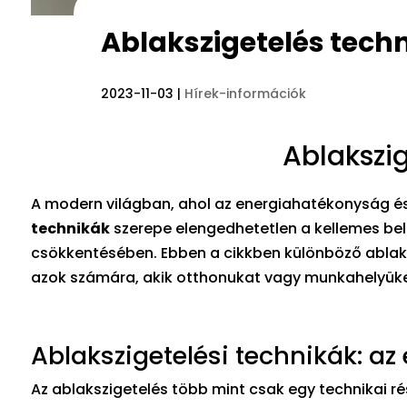
Ablakszigetelés tech
2023-11-03
|
Hírek-információk
Ablakszig
A modern világban, ahol az energiahatékonyság é
technikák
szerepe elengedhetetlen a kellemes bel
csökkentésében. Ebben a cikkben különböző ablaks
azok számára, akik otthonukat vagy munkahelyüket
Ablakszigetelési technikák: a
Az ablakszigetelés több mint csak egy technikai r