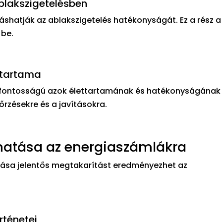
ablakszigetelésben
ááshatják az ablakszigetelés hatékonyságát. Ez a rész a
 be.
ttartama
csfontosságú azok élettartamának és hatékonyságának
őrzésekre és a javításokra.
 hatása az energiaszámlákra
ása jelentős megtakarítást eredményezhet az
rténetei