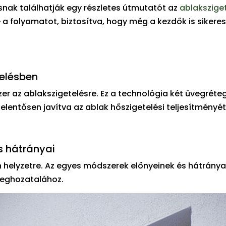
nak találhatják egy részletes útmutatót az
ablakszige
e a folyamatot, biztosítva, hogy még a kezdők is sikere
telésben
 az ablakszigetelésre. Ez a technológia két üvegréteg
elentősen javítva az ablak hőszigetelési teljesítményét
s hátrányai
 helyzetre. Az egyes módszerek előnyeinek és hátránya
meghozatalához.