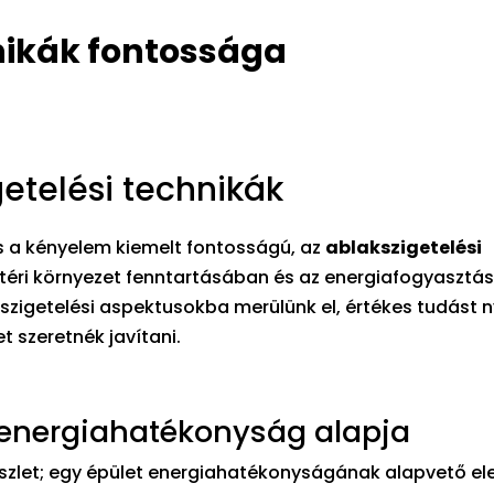
nikák fontossága
etelési technikák
s a kényelem kiemelt fontosságú, az
ablakszigetelési
téri környezet fenntartásában és az energiafogyasztás
zigetelési aspektusokba merülünk el, értékes tudást n
 szeretnék javítani.
z energiahatékonyság alapja
észlet; egy épület energiahatékonyságának alapvető el