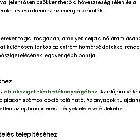
al jelentősen csökkenthető a hőveszteség télen és a
erület és csökkennek az energia számlák.
ereket foglal magában, amelyek célja a hő áramlásán
mat különösen fontos az extrém hőmérsékletekkel rende
hőszigetelésének leggyengébb pontjai.
shez
az
ablakszigetelés hatékonyságához
. Az időjárásálló
, a piacon számos opció található. Az anyagok tulajdo
tlen az optimális eredmények elérése érdekében.
elés telepítéséhez