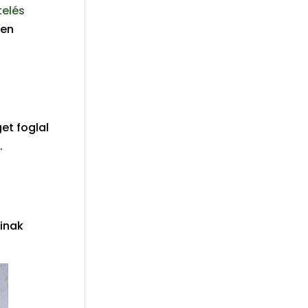
telés
sen
et foglal
.
inak