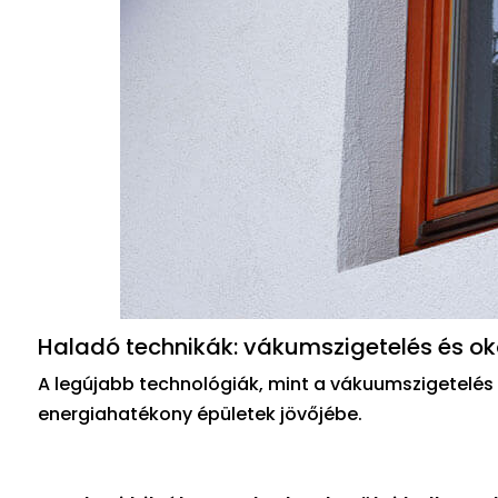
Haladó technikák: vákumszigetelés és o
A legújabb technológiák, mint a vákuumszigetelés
energiahatékony épületek jövőjébe.