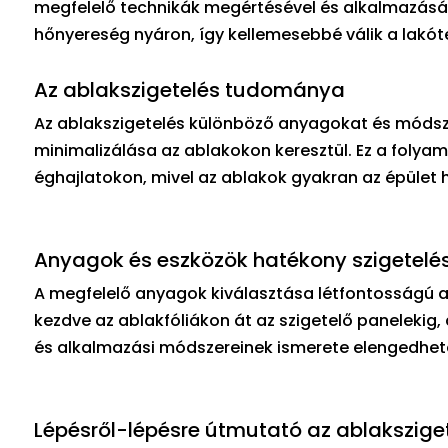
megfelelő technikák megértésével és alkalmazásáv
hőnyereség nyáron, így kellemesebbé válik a lakót
Az ablakszigetelés tudománya
Az ablakszigetelés különböző anyagokat és módsz
minimalizálása az ablakokon keresztül. Ez a folya
éghajlatokon, mivel az ablakok gyakran az épület 
Anyagok és eszközök hatékony szigetelé
A megfelelő anyagok kiválasztása létfontosságú 
kezdve az ablakfóliákon át az szigetelő panelekig
és alkalmazási módszereinek ismerete elengedhete
Lépésről-lépésre útmutató az ablaksziget