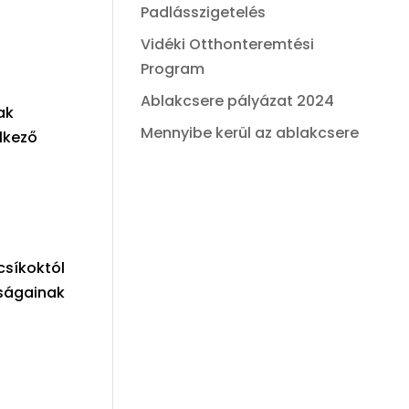
Padlásszigetelés
Vidéki Otthonteremtési
Program
Ablakcsere pályázat 2024
ak
Mennyibe kerül az ablakcsere
lkező
 csíkoktól
nságainak