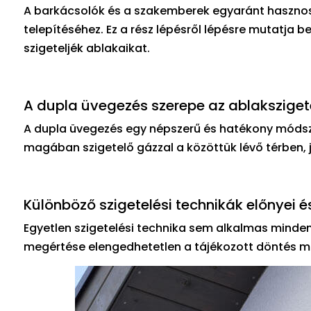
A barkácsolók és a szakemberek egyaránt hasznos
telepítéséhez. Ez a rész lépésről lépésre mutatja b
szigeteljék ablakaikat.
A dupla üvegezés szerepe az ablakszige
A dupla üvegezés egy népszerű és hatékony módszer
magában szigetelő gázzal a közöttük lévő térben, j
Különböző szigetelési technikák előnyei é
Egyetlen szigetelési technika sem alkalmas minden
megértése elengedhetetlen a tájékozott döntés 