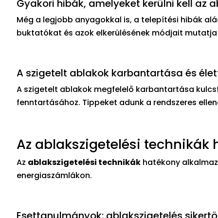
Gyakori hibák, amelyeket kerülni kell az 
Még a legjobb anyagokkal is, a telepítési hibák al
buktatókat és azok elkerülésének módjait mutatja
A szigetelt ablakok karbantartása és éle
A szigetelt ablakok megfelelő karbantartása kul
fenntartásához. Tippeket adunk a rendszeres ellen
Az ablakszigetelési technikák
Az
ablakszigetelési technikák
hatékony alkalmaz
energiaszámlákon.
Esettanulmányok: ablakszigetelés sikertö