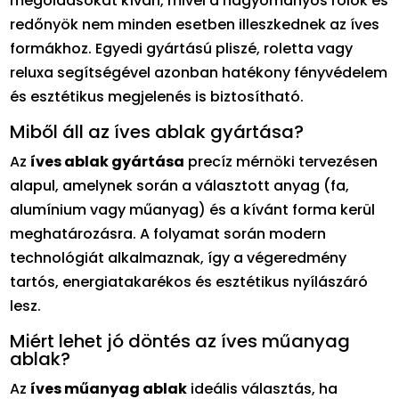
megoldásokat kíván, mivel a hagyományos rolók és
redőnyök nem minden esetben illeszkednek az íves
formákhoz. Egyedi gyártású pliszé, roletta vagy
reluxa segítségével azonban hatékony fényvédelem
és esztétikus megjelenés is biztosítható.
Miből áll az íves ablak gyártása?
Az
íves ablak gyártása
precíz mérnöki tervezésen
alapul, amelynek során a választott anyag (fa,
alumínium vagy műanyag) és a kívánt forma kerül
meghatározásra. A folyamat során modern
technológiát alkalmaznak, így a végeredmény
tartós, energiatakarékos és esztétikus nyílászáró
lesz.
Miért lehet jó döntés az íves műanyag
ablak?
Az
íves műanyag ablak
ideális választás, ha