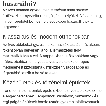
használni?
Az íves ablakok egyedi megjelenésük miatt sokféle
építészeti környezetben megállják a helyüket. Nézzük meg,
milyen épületekben és helyiségekben használhatók a
legjobban!
Klasszikus és modern otthonokban
Az íves ablakokat gyakran alkalmazzák családi házakban,
főként olyan helyeken, ahol a természetes fény
maximalizálása a cél. A nappalikban, előszobákban vagy
hálószobákban elhelyezett íves ablakok különleges
megjelenést biztosítanak, miközben világosabbá és
tágasabbá teszik a belső tereket.
Középületek és történelmi épületek
Történelmi és műemlék épületekben az íves ablakok szinte
elengedhetetlenek. Templomok, kastélyok, múzeumok és
régi polgári épületek homlokzatán gyakran találkozhatunk