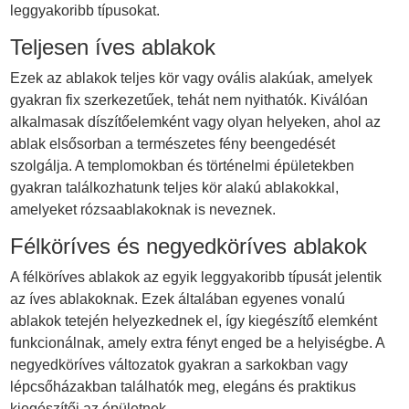
leggyakoribb típusokat.
Teljesen íves ablakok
Ezek az ablakok teljes kör vagy ovális alakúak, amelyek
gyakran fix szerkezetűek, tehát nem nyithatók. Kiválóan
alkalmasak díszítőelemként vagy olyan helyeken, ahol az
ablak elsősorban a természetes fény beengedését
szolgálja. A templomokban és történelmi épületekben
gyakran találkozhatunk teljes kör alakú ablakokkal,
amelyeket rózsaablakoknak is neveznek.
Félköríves és negyedköríves ablakok
A félköríves ablakok az egyik leggyakoribb típusát jelentik
az íves ablakoknak. Ezek általában egyenes vonalú
ablakok tetején helyezkednek el, így kiegészítő elemként
funkcionálnak, amely extra fényt enged be a helyiségbe. A
negyedköríves változatok gyakran a sarkokban vagy
lépcsőházakban találhatók meg, elegáns és praktikus
kiegészítői az épületnek.