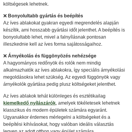
költségesek lehetnek.
❌
Bonyolultabb gyártás és beépítés
Az íves ablakokat gyakran egyedi megrendelés alapján
készítik, ami hosszabb gyártási időt jelenthet. A beépítés is
bonyolultabb lehet, mivel a falnyílásnak pontosan
illeszkednie kell az íves forma sajátosságaihoz.
❌
Árnyékolás és függönyözés nehézsége
A hagyományos redőnyök és rolók nem mindig
alkalmazhatók az íves ablakokra, így speciális árnyékolási
megoldásokra lehet szükség. Az egyedi függönyök vagy
árnyékolók gyártása pedig plusz költségeket jelenthet.
Az íves ablakok tehát különleges és esztétikailag
kiemelkedő nyílászárók
, amelyek tökéletesek lehetnek
klasszikus és modern épületek számára egyaránt.
Ugyanakkor érdemes mérlegelni a költségeket és a
beépítési kihívásokat, hogy valóban ideális választás
legyen az adott otthon vagy épület számára.