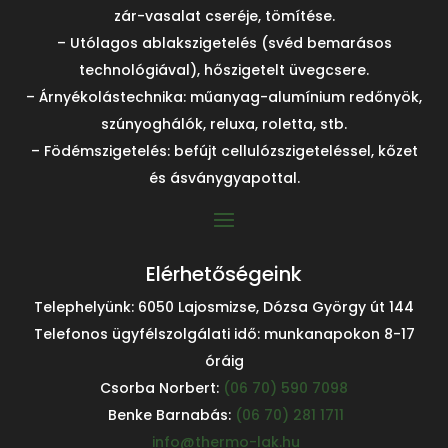
zár-vasalat cseréje, tömítése.
– Utólagos ablakszigetelés (svéd bemarásos
technológiával), hőszigetelt üvegcsere.
– Árnyékolástechnika: műanyag-alumínium redőnyök,
szúnyoghálók, reluxa, roletta, stb.
– Födémszigetelés: befújt cellulózszigeteléssel, kőzet
és ásványgyapottal.
Elérhetőségeink
Telephelyünk: 6050 Lajosmizse, Dózsa György út 144
Telefonos ügyfélszolgálati idő: munkanapokon 8-17
óráig
Csorba Norbert:
(06 70) 590 7098
Benke Barnabás:
(06 70) 281 1711
info@thermo-lak.hu