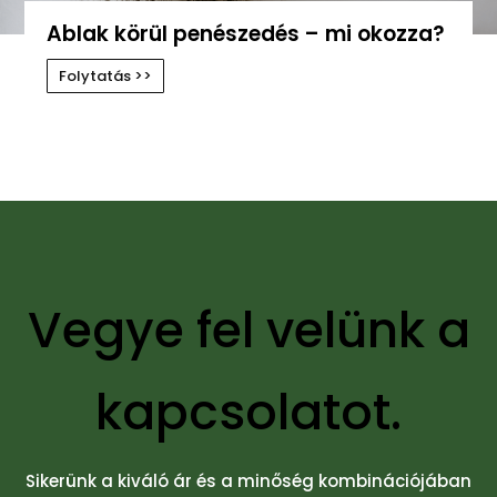
Ablak körül penészedés – mi okozza?
Folytatás >>
Vegye fel velünk a
kapcsolatot.
Sikerünk a kiváló ár és a minőség kombinációjában