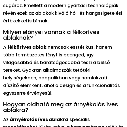
sugároz. Emellett a modern gyártási technológiák
révén ezek az ablakok kiváló hő- és hangszigetelési
értékekkel is bírnak.
Milyen előnyei vannak a félköríves
ablaknak?
A
félköríves ablak
nemcsak esztétikus, hanem
több természetes fényt is beenged, így
világosabbá és barátságosabbá teszi a belső
tereket. Gyakran alkalmazzák tetőtéri
helyiségekben, nappalikban vagy homlokzati
díszítő elemként, ahol a design és a funkcionalitás
egyszerre érvényesül.
Hogyan oldható meg az árnyékolás íves
ablakra?
Az
árnyékolás íves ablakra
speciális