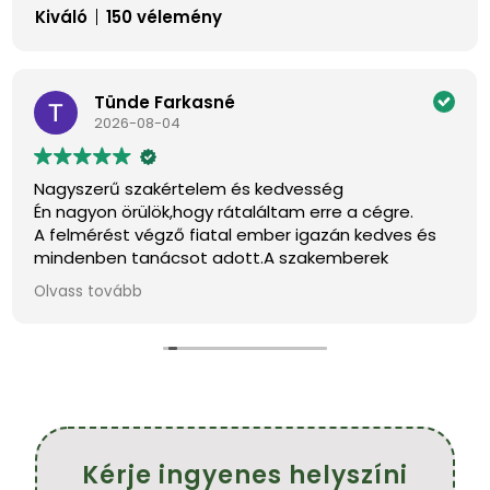
Kiváló
150 vélemény
Tünde Farkasné
2026-08-04
Nagyszerű szakértelem és kedvesség
Én nagyon örülök,hogy rátaláltam erre a cégre.
A felmérést végző fiatal ember igazán kedves és
mindenben tanácsot adott.A szakemberek
pontosak,kedvesek és szép munkát végeztek.
Olvass tovább
Köszönöm szépen.
Ajánlom mindenkinek.
Farkasné Tünde
Kérje ingyenes helyszíni