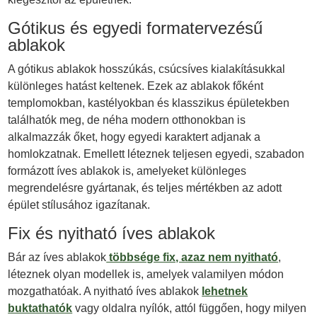
Gótikus és egyedi formatervezésű
ablakok
A gótikus ablakok hosszúkás, csúcsíves kialakításukkal
különleges hatást keltenek. Ezek az ablakok főként
templomokban, kastélyokban és klasszikus épületekben
találhatók meg, de néha modern otthonokban is
alkalmazzák őket, hogy egyedi karaktert adjanak a
homlokzatnak. Emellett léteznek teljesen egyedi, szabadon
formázott íves ablakok is, amelyeket különleges
megrendelésre gyártanak, és teljes mértékben az adott
épület stílusához igazítanak.
Fix és nyitható íves ablakok
Bár az íves ablakok
többsége fix, azaz nem nyitható
,
léteznek olyan modellek is, amelyek valamilyen módon
mozgathatóak. A nyitható íves ablakok
lehetnek
buktathatók
vagy oldalra nyílók, attól függően, hogy milyen