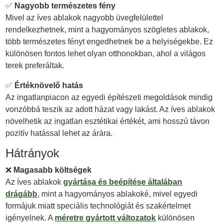
✅
Nagyobb természetes fény
Mivel az íves ablakok nagyobb üvegfelülettel
rendelkezhetnek, mint a hagyományos szögletes ablakok,
több természetes fényt engedhetnek be a helyiségekbe. Ez
különösen fontos lehet olyan otthonokban, ahol a világos
terek preferáltak.
✅
Értéknövelő hatás
Az ingatlanpiacon az egyedi építészeti megoldások mindig
vonzóbbá teszik az adott házat vagy lakást. Az íves ablakok
növelhetik az ingatlan esztétikai értékét, ami hosszú távon
pozitív hatással lehet az árára.
Hátrányok
❌
Magasabb költségek
Az íves ablakok
gyártása és beépítése általában
drágább
, mint a hagyományos ablakoké, mivel egyedi
formájuk miatt speciális technológiát és szakértelmet
igényelnek. A
méretre gyártott változatok
különösen