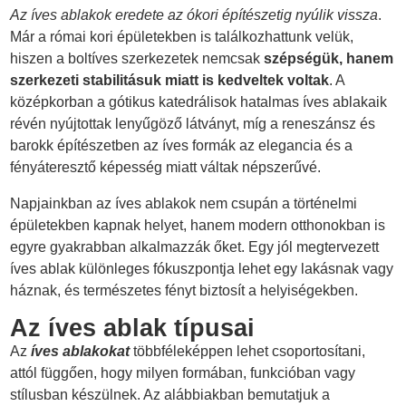
Az íves ablakok eredete az ókori építészetig nyúlik vissza
.
Már a római kori épületekben is találkozhattunk velük,
hiszen a boltíves szerkezetek nemcsak
szépségük, hanem
szerkezeti stabilitásuk miatt is kedveltek voltak
. A
középkorban a gótikus katedrálisok hatalmas íves ablakaik
révén nyújtottak lenyűgöző látványt, míg a reneszánsz és
barokk építészetben az íves formák az elegancia és a
fényáteresztő képesség miatt váltak népszerűvé.
Napjainkban az íves ablakok nem csupán a történelmi
épületekben kapnak helyet, hanem modern otthonokban is
egyre gyakrabban alkalmazzák őket. Egy jól megtervezett
íves ablak különleges fókuszpontja lehet egy lakásnak vagy
háznak, és természetes fényt biztosít a helyiségekben.
Az íves ablak típusai
Az
íves ablakokat
többféleképpen lehet csoportosítani,
attól függően, hogy milyen formában, funkcióban vagy
stílusban készülnek. Az alábbiakban bemutatjuk a