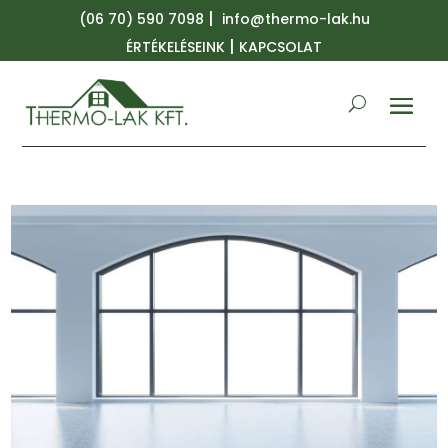
|
(06 70) 590 7098
info@thermo-lak.hu
|
ÉRTÉKELÉSEINK
KAPCSOLAT