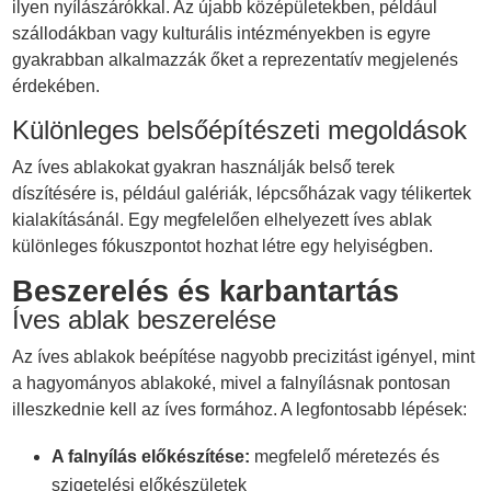
ilyen nyílászárókkal. Az újabb középületekben, például
szállodákban vagy kulturális intézményekben is egyre
gyakrabban alkalmazzák őket a reprezentatív megjelenés
érdekében.
Különleges belsőépítészeti megoldások
Az íves ablakokat gyakran használják belső terek
díszítésére is, például galériák, lépcsőházak vagy télikertek
kialakításánál. Egy megfelelően elhelyezett íves ablak
különleges fókuszpontot hozhat létre egy helyiségben.
Beszerelés és karbantartás
Íves ablak beszerelése
Az íves ablakok beépítése nagyobb precizitást igényel, mint
a hagyományos ablakoké, mivel a falnyílásnak pontosan
illeszkednie kell az íves formához. A legfontosabb lépések:
A falnyílás előkészítése:
megfelelő méretezés és
szigetelési előkészületek