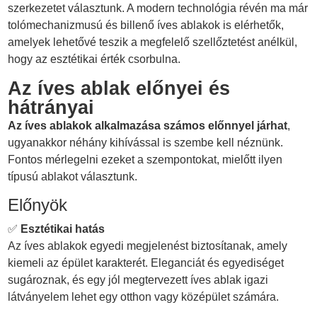
szerkezetet választunk. A modern technológia révén ma már
tolómechanizmusú és billenő íves ablakok is elérhetők,
amelyek lehetővé teszik a megfelelő szellőztetést anélkül,
hogy az esztétikai érték csorbulna.
Az íves ablak előnyei és
hátrányai
Az íves ablakok alkalmazása számos előnnyel járhat
,
ugyanakkor néhány kihívással is szembe kell néznünk.
Fontos mérlegelni ezeket a szempontokat, mielőtt ilyen
típusú ablakot választunk.
Előnyök
✅
Esztétikai hatás
Az íves ablakok egyedi megjelenést biztosítanak, amely
kiemeli az épület karakterét. Eleganciát és egyediséget
sugároznak, és egy jól megtervezett íves ablak igazi
látványelem lehet egy otthon vagy középület számára.