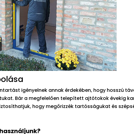
polása
bantartást igényelnek annak érdekében, hogy hosszú táv
tukat. Bár a megfelelően telepített ajtótokok évekig k
iztosíthatjuk, hogy megőrizzék tartósságukat és széps
 használjunk?