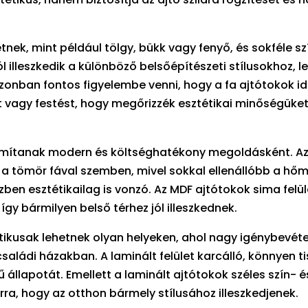
nek, mint például tölgy, bükk vagy fenyő, és sokféle s
 illeszkedik a különböző belsőépítészeti stílusokhoz, l
zonban fontos figyelembe venni, hogy a fa ajtótokok id
t vagy festést, hogy megőrizzék esztétikai minőségüket
zámítanak modern és költséghatékony megoldásként. A
 a tömör fával szemben, mivel sokkal ellenállóbb a hőm
n esztétikailag is vonzó. Az MDF ajtótokok sima felül
így bármilyen belső térhez jól illeszkednek.
tikusak lehetnek olyan helyeken, ahol nagy igénybevét
aládi házakban. A laminált felület karcálló, könnyen ti
ű állapotát. Emellett a laminált ajtótokok széles szín- é
ra, hogy az otthon bármely stílusához illeszkedjenek.