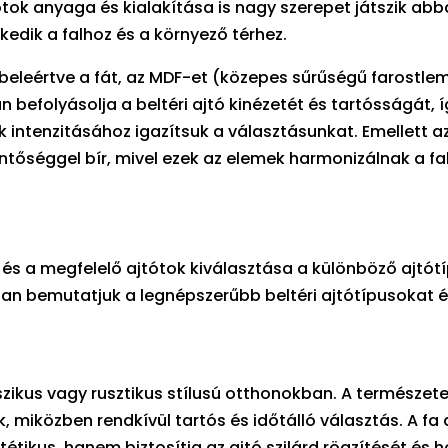
ótok anyaga és kialakítása is nagy szerepet játszik abb
kedik a falhoz és a környező térhez.
eleértve a fát, az MDF-et (közepes sűrűségű farostlem
befolyásolja a beltéri ajtó kinézetét és tartósságát, í
 intenzitásához igazítsuk a választásunkat. Emellett a
ntőséggel bír, mivel ezek az elemek harmonizálnak a fa
, és a megfelelő ajtótok kiválasztása a különböző ajtót
an bemutatjuk a legnépszerűbb beltéri ajtótípusokat 
sszikus vagy rusztikus stílusú otthonokban. A természet
 miközben rendkívül tartós és időtálló választás. A fa
tikus, hanem biztosítja az ajtó szilárd rögzítését és 