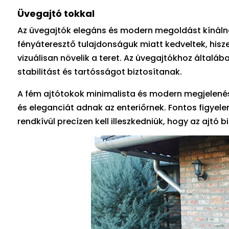
Üvegajtó tokkal
Az üvegajtók elegáns és modern megoldást kínálna
fényáteresztő tulajdonságuk miatt kedveltek, his
vizuálisan növelik a teret. Az üvegajtókhoz által
stabilitást és tartósságot biztosítanak.
A fém ajtótokok minimalista és modern megjelené
és eleganciát adnak az enteriőrnek. Fontos figye
rendkívül precízen kell illeszkedniük, hogy az ajtó