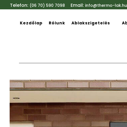
Telefon:
Email:
(06 70) 590 7098
info@thermo-lak.hu
Kezdőlap
Rólunk
Ablakszigetelés
A