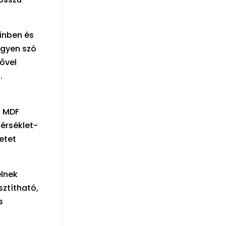
zínben és
egyen szó
ővel
.
z MDF
érséklet-
etet
elnek
sztítható,
s