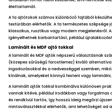
élettartamát.
A fa ajtótokok számos különböző fajtából készülhet
textúrában elérhetők. A fa természetes szépsége jól
klasszikus, rusztikus vagy modern megjelenésről. A
igényelhetnek karbantartást, például újralakkozás
Laminált és MDF ajtó tokkal
A laminált és MDF ajtók népszerű választásnak s
(közepes sűrűségű farostlemez) kiváló alternatíva
ingadozásokkal és a nedvességgel szemben, miközbe
kínálnak, amelyeket könnyű festeni vagy laminálni, 
A laminált ajtók tokkal kombinálva különösen prak
vannak kitéve, például irodákban vagy forgalmas cs
és rendkívül tartós, így hosszú ideig megőrzi újszer
mintaválasztékkal elérhetők, ami lehetőséget ad ar