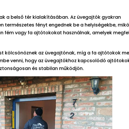
k a belső tér kialakításában. Az üvegajtók gyakran
zen természetes fényt engednek be a helyiségekbe, mik
ában fém vagy fa ajtótokokat használnak, amelyek megfe
st kölcsönöznek az üvegajtónak, míg a fa ajtótokok m
lembe venni, hogy az üvegajtókhoz kapcsolódó ajtótoko
 biztonságosan és stabilan működjön.