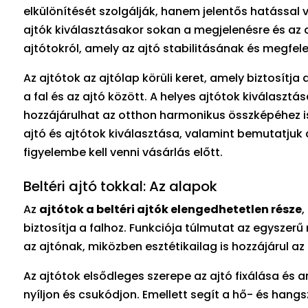
elkülönítését szolgálják, hanem jelentős hatással v
ajtók kiválasztásakor sokan a megjelenésre és az
ajtótokról, amely az ajtó stabilitásának és megfe
Az ajtótok az ajtólap körüli keret, amely biztosítja
a fal és az ajtó között. A helyes ajtótok kiválasz
hozzájárulhat az otthon harmonikus összképéhez is
ajtó és ajtótok kiválasztása, valamint bemutatju
figyelembe kell venni vásárlás előtt.
Beltéri ajtó tokkal: Az alapok
Az
ajtótok a beltéri ajtók elengedhetetlen része
,
biztosítja a falhoz. Funkciója túlmutat az egyszerű 
az ajtónak, miközben esztétikailag is hozzájárul az
Az ajtótok elsődleges szerepe az ajtó fixálása és
nyíljon és csukódjon. Emellett segít a hő- és hangsz