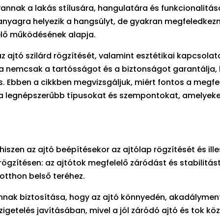
annak a lakás stílusára, hangulatára és funkcionalitásá
 anyagra helyezik a hangsúlyt, de gyakran megfeledkez
lelő működésének alapja.
 az ajtó szilárd rögzítését, valamint esztétikai kapcsola
tása nemcsak a tartósságot és a biztonságot garantálja
. Ebben a cikkben megvizsgáljuk, miért fontos a megfel
k a legnépszerűbb típusokat és szempontokat, amelyek
 hiszen az ajtó beépítésekor az ajtólap rögzítését és il
rögzítésen: az ajtótok megfelelő záródást és stabilitást
 otthon belső teréhez.
 annak biztosítása, hogy az ajtó könnyedén, akadályme
igetelés javításában, mivel a jól záródó ajtó és tok köz