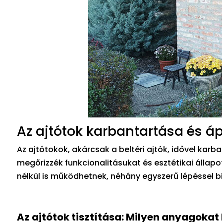
Az ajtótok karbantartása és á
Az ajtótokok, akárcsak a beltéri ajtók, idővel kar
megőrizzék funkcionalitásukat és esztétikai állapo
nélkül is működhetnek, néhány egyszerű lépéssel b
Az ajtótok tisztítása: Milyen anyagokat