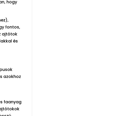
an, hogy
ez),
gy fontos,
z ajtótok
lakkal és
ípusok
és azokhoz
es faanyag
 ajtótokok
hosszú