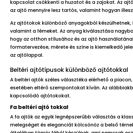
kapcsolat csökkenti a huzatot és a zajokat. Az ajt
az ajtó mennyire lesz tartós, valamint hogyan illesz
Az ajtótokok különböző anyagokból készülhetnek, b
valamint a fémeket. Az anyag kiválasztása nagyban 
hogy az otthon stílusához és az ajtó használatának
formatervezése, mérete és színe is kiemelkedő jele
az ajtólappal.
Beltéri ajtótípusok különböző ajtótokkal
A beltéri ajtók széles választéka elérhető a piacon
esetében eltérő szempontokat kíván. Az alábbiakb
kapcsolódó ajtótokokat.
Fa beltéri ajtó tokkal
A fa ajtók az egyik legnépszerűbb választás a kla
melegséget és eleganciát kölcsönöz a belső térnek,
általában tömör fából készülnek, ami nemcsak eszté