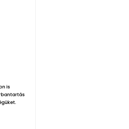
on is
arbantartás
égüket.