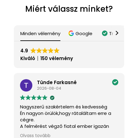
Miért válassz minket?
Minden vélemény
Google
Trustindex
4.9
Kiváló
150 vélemény
Tünde Farkasné
2026-08-04
Nagyszerű szakértelem és kedvesség
K
Én nagyon örülök,hogy rátaláltam erre a
J
cégre.
a
A felmérést végző fiatal ember igazán
k
kedves és mindenben tanácsot adott.A
m
Olvass tovább
O