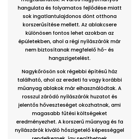
hangulata és folyamatos fejlődése miatt
sok ingatlantulajdonos dönt otthona
korszerűsítése mellett. Az ablakcsere
különösen fontos lehet azokban az
épületekben, ahol a régi nyílászárók már
nem biztosítanak megfelelő hő- és
hangszigetelést.
Nagykőrösön sok régebbi építésű ház
található, ahol az eredeti fa vagy korábbi
műanyag ablakok már elhasználódtak. A
rosszul záródó nyílászárók huzatot és
jelentős hőveszteséget okozhatnak, ami
magasabb fűtési költségeket
eredményezhet. A korszerű műanyag és fa
nyílászárók kiváló hőszigetelő képességgel
rendelkeznek, így segíthetnek