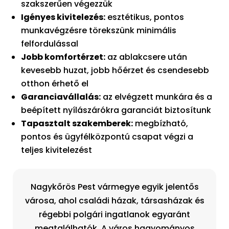
szakszerűen végezzük
Igényes kivitelezés:
esztétikus, pontos
munkavégzésre törekszünk minimális
felfordulással
Jobb komfortérzet:
az ablakcsere után
kevesebb huzat, jobb hőérzet és csendesebb
otthon érhető el
Garanciavállalás:
az elvégzett munkára és a
beépített nyílászárókra garanciát biztosítunk
Tapasztalt szakemberek:
megbízható,
pontos és ügyfélközpontú csapat végzi a
teljes kivitelezést
Nagykőrös Pest vármegye egyik jelentős
városa, ahol családi házak, társasházak és
régebbi polgári ingatlanok egyaránt
megtalálhatók. A város hagyományos