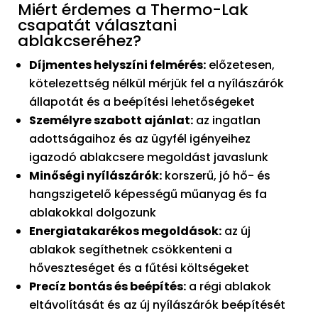
Miért érdemes a Thermo-Lak
csapatát választani
ablakcseréhez?
Díjmentes helyszíni felmérés:
előzetesen,
kötelezettség nélkül mérjük fel a nyílászárók
állapotát és a beépítési lehetőségeket
Személyre szabott ajánlat:
az ingatlan
adottságaihoz és az ügyfél igényeihez
igazodó ablakcsere megoldást javaslunk
Minőségi nyílászárók:
korszerű, jó hő- és
hangszigetelő képességű műanyag és fa
ablakokkal dolgozunk
Energiatakarékos megoldások:
az új
ablakok segíthetnek csökkenteni a
hőveszteséget és a fűtési költségeket
Precíz bontás és beépítés:
a régi ablakok
eltávolítását és az új nyílászárók beépítését