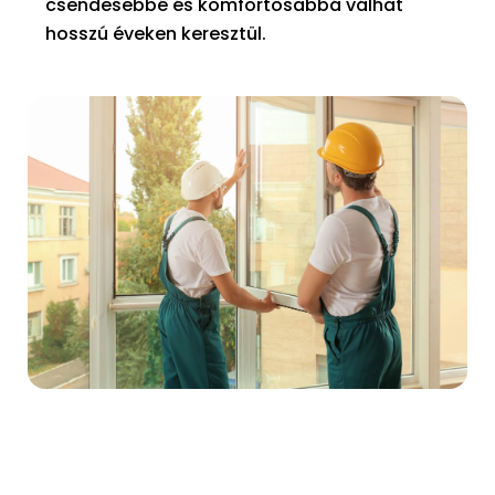
csendesebbé és komfortosabbá válhat
hosszú éveken keresztül.