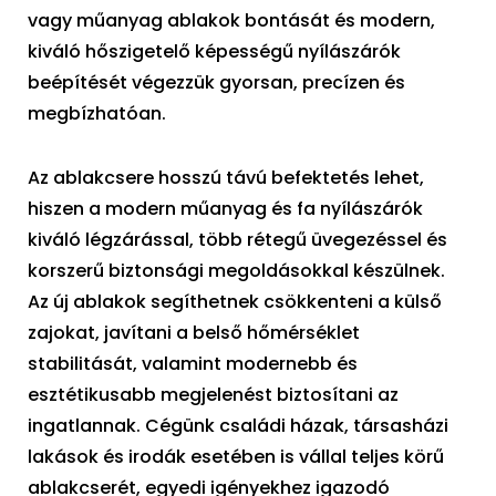
vagy műanyag ablakok bontását és modern,
kiváló hőszigetelő képességű nyílászárók
beépítését végezzük gyorsan, precízen és
megbízhatóan.
Az ablakcsere hosszú távú befektetés lehet,
hiszen a modern műanyag és fa nyílászárók
kiváló légzárással, több rétegű üvegezéssel és
korszerű biztonsági megoldásokkal készülnek.
Az új ablakok segíthetnek csökkenteni a külső
zajokat, javítani a belső hőmérséklet
stabilitását, valamint modernebb és
esztétikusabb megjelenést biztosítani az
ingatlannak. Cégünk családi házak, társasházi
lakások és irodák esetében is vállal teljes körű
ablakcserét, egyedi igényekhez igazodó