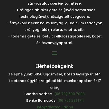
zár-vasalat cseréje, tömítése.
– Utólagos ablakszigetelés (svéd bemarásos
technológiával), hőszigetelt üvegcsere.
– Árnyékolástechnika: műanyag-alumínium redőnyök,
szúnyoghálók, reluxa, roletta, stb.
– Födémszigetelés: befújt cellulózszigeteléssel, kőzet
és ásványgyapottal.
Elérhetőségeink
Telephelyünk: 6050 Lajosmizse, Dózsa György út 144
Telefonos ügyfélszolgálati idő: munkanapokon 8-17
óráig
Csorba Norbert:
(06 70) 590 7098
Benke Barnabás:
(06 70) 281 1711
info@thermo-lak.hu