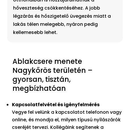
hőveszteség csökkentéséhez. A jobb
légzárás és hőszigetelő üvegezés miatt a
lakás télen melegebb, nyáron pedig
kellemesebb lehet.
Ablakcsere menete
Nagykőrös területén –
gyorsan, tisztán,
megbízhatóan
Kapcsolatfelvétel és igényfelmérés
Vegye fel velünk a kapcsolatot telefonon vagy
online, és mondja el, milyen típusú nyílászárók
cseréjét tervezi. Kollégáink segítenek a