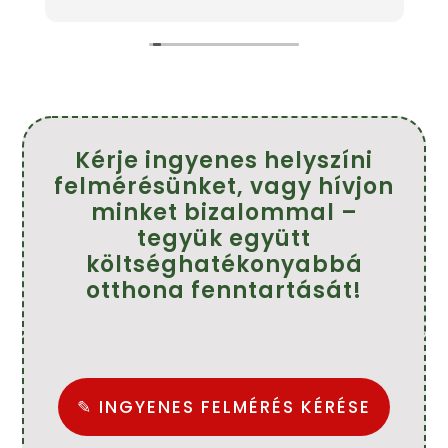
s
szakemberek pontosak,kedvesek és szép
h
munkát végeztek.
f
!
Köszönöm szépen.
Ajánlom mindenkinek.
Farkasné Tünde
Kérje ingyenes helyszíni
felmérésünket, vagy hívjon
minket bizalommal –
tegyük együtt
költséghatékonyabbá
otthona fenntartását!
✎ INGYENES FELMÉRÉS KÉRÉSE