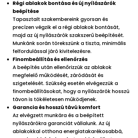
Régi ablakok bontása és új nyílászárók
beépítése
Tapasztalt szakembereink gyorsan és
precízen végzik el a régi ablakok bontását,
majd az új nyílászárók szakszerű beépítését.
Munkánk során törekszünk a tiszta, minimális
felfordulással járó kivitelezésre.
Finombeállítás és ellenőrzés
A beépítés után ellenőrizzük az ablakok
megfelelő működését, záródását és
szigetelését. Szükség esetén elvégezzük a
finombeállításokat, hogy a nyílászárók hosszú
távon is tökéletesen működjenek.
Garancia és hosszú távú komfort
Az elvégzett munkára és a beépített
nyílászárókra garanciát vállalunk. Az új
ablakokkal otthona energiatakarékosabbá,