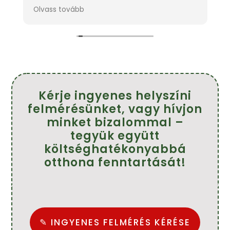
kedves és mindenben tanácsot adott.A
m
Olvass tovább
O
s
szakemberek pontosak,kedvesek és szép
h
munkát végeztek.
f
!
Köszönöm szépen.
Ajánlom mindenkinek.
Farkasné Tünde
Kérje ingyenes helyszíni
felmérésünket, vagy hívjon
minket bizalommal –
tegyük együtt
költséghatékonyabbá
otthona fenntartását!
✎ INGYENES FELMÉRÉS KÉRÉSE