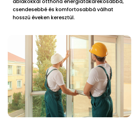
ablakokkal otthona energiatakarékosabbá,
csendesebbé és komfortosabbá válhat
hosszú éveken keresztül.