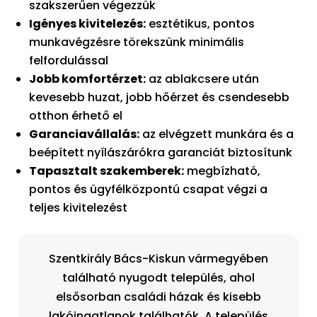
szakszerűen végezzük
Igényes kivitelezés:
esztétikus, pontos
munkavégzésre törekszünk minimális
felfordulással
Jobb komfortérzet:
az ablakcsere után
kevesebb huzat, jobb hőérzet és csendesebb
otthon érhető el
Garanciavállalás:
az elvégzett munkára és a
beépített nyílászárókra garanciát biztosítunk
Tapasztalt szakemberek:
megbízható,
pontos és ügyfélközpontú csapat végzi a
teljes kivitelezést
Szentkirály Bács-Kiskun vármegyében
található nyugodt település, ahol
elsősorban családi házak és kisebb
lakóingatlanok találhatók. A település