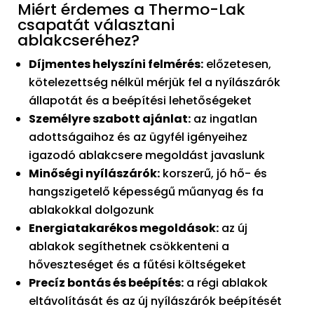
Miért érdemes a Thermo-Lak
csapatát választani
ablakcseréhez?
Díjmentes helyszíni felmérés:
előzetesen,
kötelezettség nélkül mérjük fel a nyílászárók
állapotát és a beépítési lehetőségeket
Személyre szabott ajánlat:
az ingatlan
adottságaihoz és az ügyfél igényeihez
igazodó ablakcsere megoldást javaslunk
Minőségi nyílászárók:
korszerű, jó hő- és
hangszigetelő képességű műanyag és fa
ablakokkal dolgozunk
Energiatakarékos megoldások:
az új
ablakok segíthetnek csökkenteni a
hőveszteséget és a fűtési költségeket
Precíz bontás és beépítés:
a régi ablakok
eltávolítását és az új nyílászárók beépítését