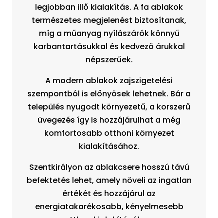
legjobban illő kialakítás. A fa ablakok
természetes megjelenést biztosítanak,
míg a műanyag nyílászárók könnyű
karbantartásukkal és kedvező árukkal
népszerűek.
A modern ablakok zajszigetelési
szempontból is előnyösek lehetnek. Bár a
település nyugodt környezetű, a korszerű
üvegezés így is hozzájárulhat a még
komfortosabb otthoni környezet
kialakításához.
Szentkirályon az ablakcsere hosszú távú
befektetés lehet, amely növeli az ingatlan
értékét és hozzájárul az
energiatakarékosabb, kényelmesebb