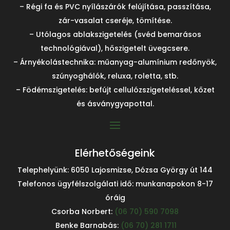
– Régi fa és PVC nyílászárók felújítása, passzítása,
zár-vasalat cseréje, tömítése.
– Utólagos ablakszigetelés (svéd bemarásos
technológiával), hőszigetelt üvegcsere.
– Árnyékolástechnika: műanyag-alumínium redőnyök,
szúnyoghálók, reluxa, roletta, stb.
– Födémszigetelés: befújt cellulózszigeteléssel, kőzet
és ásványgyapottal.
Elérhetőségeink
Telephelyünk: 6050 Lajosmizse, Dózsa György út 144
Telefonos ügyfélszolgálati idő: munkanapokon 8-17
óráig
Csorba Norbert:
(06 70) 590 7098
Benke Barnabás:
(06 70) 281 1711