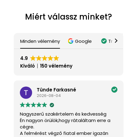
Miért válassz minket?
Minden vélemény
Google
Trustindex
4.9
Kiváló
150 vélemény
Tünde Farkasné
2026-08-04
Nagyszerű szakértelem és kedvesség
K
Én nagyon örülök,hogy rátaláltam erre a
J
cégre.
a
A felmérést végző fiatal ember igazán
k