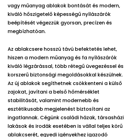
vagy műanyag ablakok bontását és modern,
kiváló hőszigetelő képességű nyílászárók
beépítését végezzük gyorsan, precízen és
megbízhatóan.
Az ablakcsere hosszú távú befektetés lehet,
hiszen a modern műanyag és fa nyílászárók
kiváló légzárással, több rétegű üvegezéssel és
korszerű biztonsági megoldásokkal készülnek.
Az új ablakok segíthetnek csökkenteni a külső
zajokat, javítani a belső hőmérséklet
stabilitását, valamint modernebb és
esztétikusabb megjelenést biztosítani az
ingatlannak. Cégünk családi házak, társasházi
lakások és irodák esetében is vállal teljes körű
ablakcserét, egyedi igényekhez igazodó