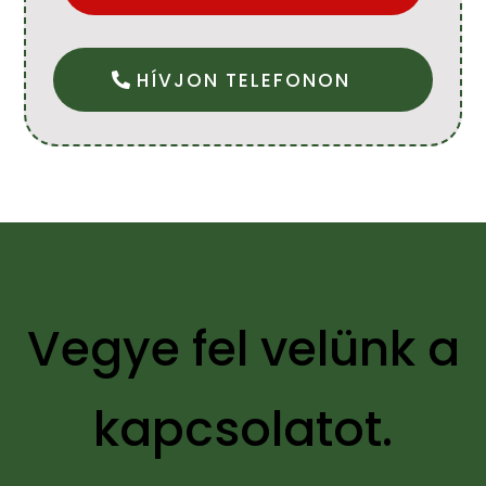
HÍVJON TELEFONON
Vegye fel velünk a
kapcsolatot.