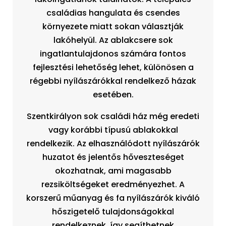
családias hangulata és csendes
környezete miatt sokan választják
lakóhelyül. Az ablakcsere sok
ingatlantulajdonos számára fontos
fejlesztési lehetőség lehet, különösen a
régebbi nyílászárókkal rendelkező házak
esetében.
Szentkirályon sok családi ház még eredeti
vagy korábbi típusú ablakokkal
rendelkezik. Az elhasználódott nyílászárók
huzatot és jelentős hőveszteséget
okozhatnak, ami magasabb
rezsiköltségeket eredményezhet. A
korszerű műanyag és fa nyílászárók kiváló
hőszigetelő tulajdonságokkal
rendelkeznek, így segíthetnek