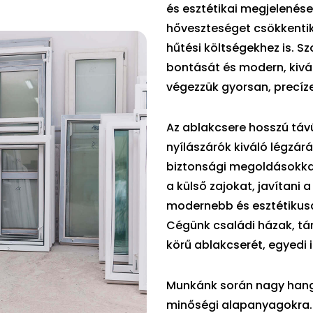
és esztétikai megjelenése
hőveszteséget csökkentik
hűtési költségekhez is. 
bontását és modern, kivá
végezzük gyorsan, precíz
Az ablakcsere hosszú táv
nyílászárók kiváló légzár
biztonsági megoldásokkal
a külső zajokat, javítani 
modernebb és esztétikusa
Cégünk családi házak, tár
körű ablakcserét, egyedi
Munkánk során nagy hangsú
minőségi alapanyagokra.