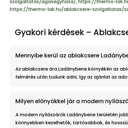
szolgaltatas/agasegyhaza/
,
https://thermo-lak.
https://thermo-lak.hu/ablakcsere-szolgaltatas/s
Gyakori kérdések – Ablakc
Mennyibe kerül az ablakcsere Ladánybe
Az ablakcsere ára Ladánybene környékén az abla
felmérés után tudunk adni, így az ajánlat az adot
Milyen előnyökkel jár a modern nyílás
A modern nyílászárók Ladánybene területén jobb
könnyebben kezelhetők, tartósabbak, és hosszú 