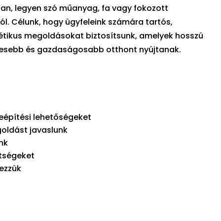
ban, legyen szó műanyag, fa vagy fokozott
l. Célunk, hogy ügyfeleink számára tartós,
étikus megoldásokat biztosítsunk, amelyek hosszú
mesebb és gazdaságosabb otthont nyújtanak.
beépítési lehetőségeket
oldást javaslunk
nk
ltségeket
gezzük