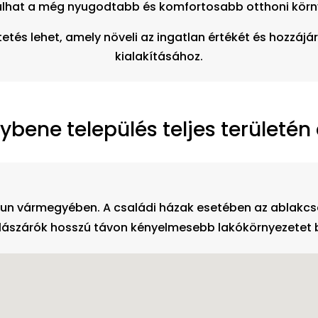
ulhat a még nyugodtabb és komfortosabb otthoni körn
tés lehet, amely növeli az ingatlan értékét és hozzá
kialakításához.
bene település teljes területén
un vármegyében. A családi házak esetében az ablakcse
ílászárók hosszú távon kényelmesebb lakókörnyezetet b