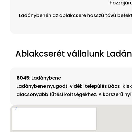
hozzájár
Ladánybenén az ablakcsere hosszú távú befekte
Ablakcserét vállalunk Ladány
6045:
Ladánybene
Ladánybene nyugodt, vidéki település Bács-Kisk
alacsonyabb fűtési költségekhez. A korszerű ny