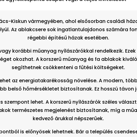
ács-Kiskun vármegyében, ahol elsősorban családi házak
lyül. Az ablakcsere sok ingatlantulajdonos számára fon
régebbi építésű házak esetében.
vagy korábbi műanyag nyílászárókkal rendelkezik. Ezek
éget okozhat. A korszerű műanyag és fa ablakok kiváló
segíthetnek csökkenteni a fűtési költségeket.
ehet az energiatakarékosság növelése. A modern, több
ebb belső hőmérsékletet biztosítanak. Ez hosszú távo
s szempont lehet. A korszerű nyílászárók széles választ
ablakok természetes megjelenést biztosítanak, míg a m
kedvező árukkal népszerűek.
pontból is előnyösek lehetnek. Bár a település csendese