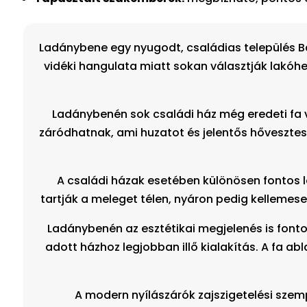
Ladánybene egy nyugodt, családias település B
vidéki hangulata miatt sokan választják lakóhe
Ladánybenén sok családi ház még eredeti fa 
záródhatnak, ami huzatot és jelentős hővesztes
A családi házak esetében különösen fontos l
tartják a meleget télen, nyáron pedig kellemes
Ladánybenén az esztétikai megjelenés is fonto
adott házhoz legjobban illő kialakítás. A fa 
A modern nyílászárók zajszigetelési szem