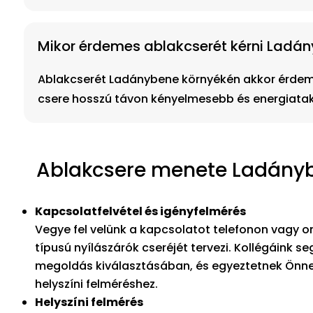
Mikor érdemes ablakcserét kérni Ladán
Ablakcserét Ladánybene környékén akkor érdemes
csere hosszú távon kényelmesebb és energiata
Ablakcsere menete Ladánybe
Kapcsolatfelvétel és igényfelmérés
Vegye fel velünk a kapcsolatot telefonon vagy on
típusú nyílászárók cseréjét tervezi. Kollégáink s
megoldás kiválasztásában, és egyeztetnek Önne
helyszíni felméréshez.
Helyszíni felmérés