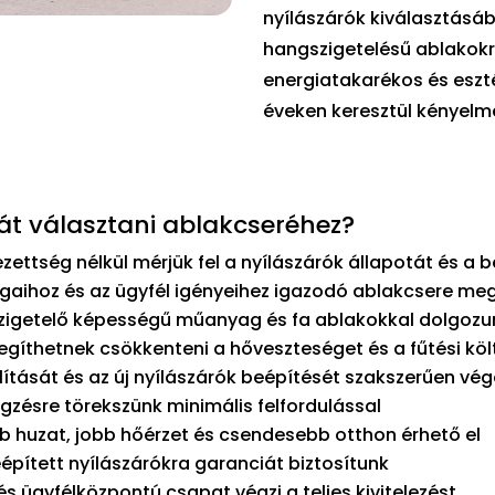
nyílászárók kiválasztásá
hangszigetelésű ablakokró
energiatakarékos és eszt
éveken keresztül kényel
t választani ablakcseréhez?
zettség nélkül mérjük fel a nyílászárók állapotát és a 
gaihoz és az ügyfél igényeihez igazodó ablakcsere meg
szigetelő képességű műanyag és fa ablakokkal dolgozu
egíthetnek csökkenteni a hőveszteséget és a fűtési kö
lítását és az új nyílászárók beépítését szakszerűen vé
zésre törekszünk minimális felfordulással
 huzat, jobb hőérzet és csendesebb otthon érhető el
épített nyílászárókra garanciát biztosítunk
 ügyfélközpontú csapat végzi a teljes kivitelezést