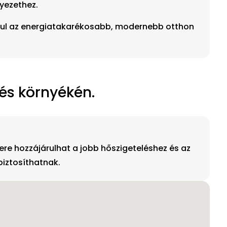
yezethez.
járul az energiatakarékosabb, modernebb otthon
 és környékén.
re hozzájárulhat a jobb hőszigeteléshez és az
iztosíthatnak.