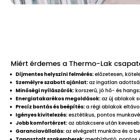
Miért érdemes a Thermo-Lak csapatá
Díjmentes helyszíni felmérés:
előzetesen, kötele
Személyre szabott ajánlat:
az ingatlan adottsá
Minőségi nyílászárók:
korszerű, jó hő- és hang
Energiatakarékos megoldások:
az új ablakok s
Precíz bontás és beépítés:
a régi ablakok eltávo
Igényes kivitelezés:
esztétikus, pontos munkavég
Jobb komfortérzet:
az ablakcsere után kevesebb
Garanciavállalás:
az elvégzett munkára és a be
Tapasztalt szakemberek:
megbízható, pontos és