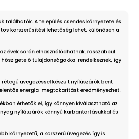
 találhatók. A település csendes környezete és
tos korszerűsítési lehetőség lehet, különösen a
 az évek során elhasználódhatnak, rosszabbul
 hőszigetelő tulajdonságokkal rendelkeznek, így
 rétegű üvegezéssel készült nyílászárók bent
n jelentős energia-megtakarítást eredményezhet.
ékban érhetők el, így könnyen kiválasztható az
űanyag nyílászárók könnyű karbantartásukkal és
bb környezetű, a korszerű üvegezés így is