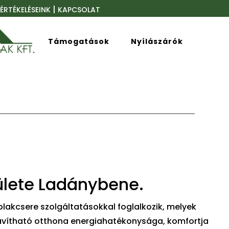
|
ÉRTÉKELÉSEINK
KAPCSOLAT
Támogatások
Nyílászárók
rülete Ladánybene.
lakcsere szolgáltatásokkal foglalkozik, melyek
javítható otthona energiahatékonysága, komfortja