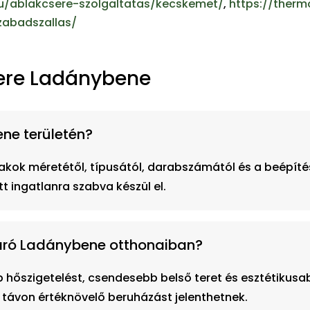
hu/ablakcsere-szolgaltatas/kecskemet/
,
https://therm
zabadszallas/
sere Ladánybene
ne területén?
kok méretétől, típusától, darabszámától és a beépítés 
t ingatlanra szabva készül el.
záró Ladánybene otthonaiban?
 hőszigetelést, csendesebb belső teret és esztétikusab
távon értéknövelő beruházást jelenthetnek.