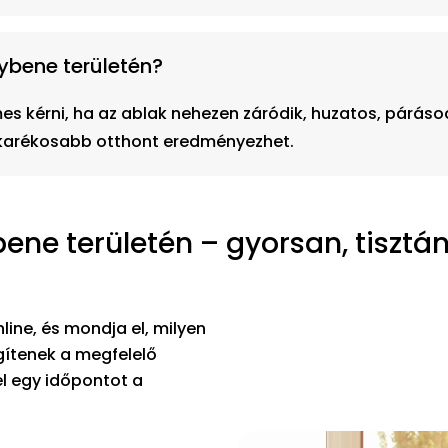
ybene területén?
 kérni, ha az ablak nehezen záródik, huzatos, párásod
karékosabb otthont eredményezhet.
ne területén – gyorsan, tisztá
line, és mondja el, milyen
egítenek a megfelelő
l egy időpontot a