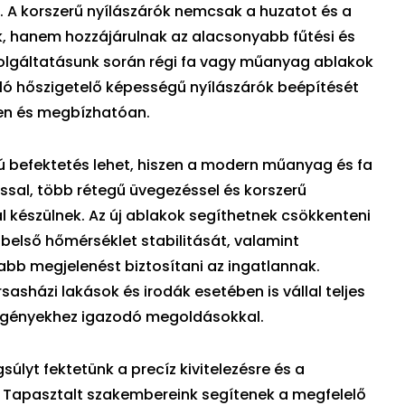
. A korszerű nyílászárók nemcsak a huzatot és a
, hanem hozzájárulnak az alacsonyabb fűtési és
Szolgáltatásunk során régi fa vagy műanyag ablakok
ló hőszigetelő képességű nyílászárók beépítését
en és megbízhatóan.
ú befektetés lehet, hiszen a modern műanyag és fa
ással, több rétegű üvegezéssel és korszerű
 készülnek. Az új ablakok segíthetnek csökkenteni
a belső hőmérséklet stabilitását, valamint
bb megjelenést biztosítani az ingatlannak.
sasházi lakások és irodák esetében is vállal teljes
 igényekhez igazodó megoldásokkal.
lyt fektetünk a precíz kivitelezésre és a
 Tapasztalt szakembereink segítenek a megfelelő