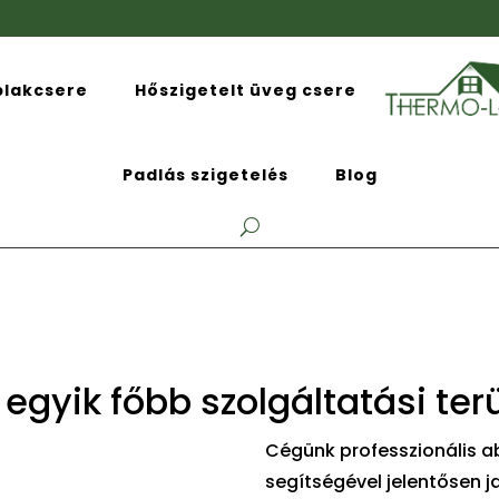
blakcsere
Hőszigetelt üveg csere
Padlás szigetelés
Blog
 egyik főbb szolgáltatási te
Cégünk professzionális ab
segítségével jelentősen 