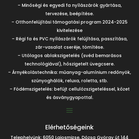
– Minőségi és egyedi fa nyílászárók gyártása,
tervezése, beépítése.
– Otthonfelújítási támogatási program 2024-2025
kivitelezése
– Régi fa és PVC nyílászárók felújítása, passzítása,
zár-vasalat cseréje, tömítése.
– Utólagos ablakszigetelés (svéd bemarásos
technológiával), hőszigetelt üvegcsere.
– Árnyékolástechnika: műanyag-alumínium redőnyök,
szúnyoghálók, reluxa, roletta, stb.
– Födémszigetelés: befújt cellulózszigeteléssel, kőzet
és ásványgyapottal.
Elérhetőségeink
Telephelyünk: 6050 Lajosmizse, Dózsa György út 144