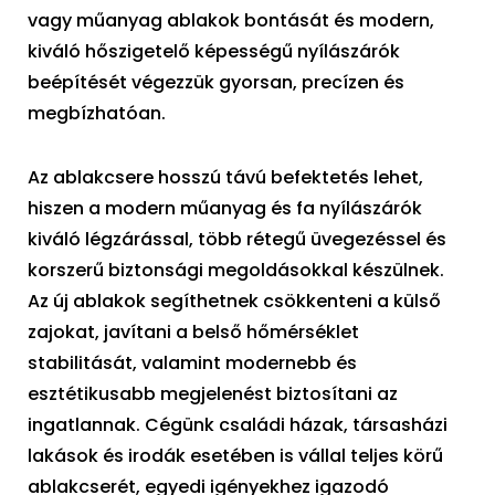
vagy műanyag ablakok bontását és modern,
kiváló hőszigetelő képességű nyílászárók
beépítését végezzük gyorsan, precízen és
megbízhatóan.
Az ablakcsere hosszú távú befektetés lehet,
hiszen a modern műanyag és fa nyílászárók
kiváló légzárással, több rétegű üvegezéssel és
korszerű biztonsági megoldásokkal készülnek.
Az új ablakok segíthetnek csökkenteni a külső
zajokat, javítani a belső hőmérséklet
stabilitását, valamint modernebb és
esztétikusabb megjelenést biztosítani az
ingatlannak. Cégünk családi házak, társasházi
lakások és irodák esetében is vállal teljes körű
ablakcserét, egyedi igényekhez igazodó