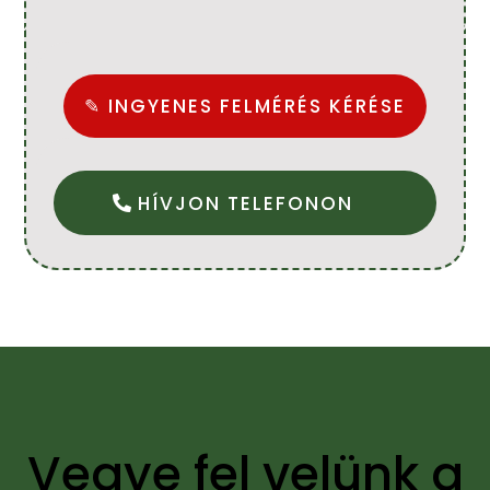
✎ INGYENES FELMÉRÉS KÉRÉSE
HÍVJON TELEFONON
Vegye fel velünk a