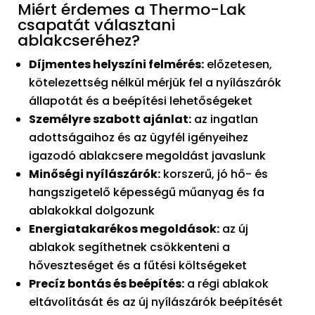
Miért érdemes a Thermo-Lak
csapatát választani
ablakcseréhez?
Díjmentes helyszíni felmérés:
előzetesen,
kötelezettség nélkül mérjük fel a nyílászárók
állapotát és a beépítési lehetőségeket
Személyre szabott ajánlat:
az ingatlan
adottságaihoz és az ügyfél igényeihez
igazodó ablakcsere megoldást javaslunk
Minőségi nyílászárók:
korszerű, jó hő- és
hangszigetelő képességű műanyag és fa
ablakokkal dolgozunk
Energiatakarékos megoldások:
az új
ablakok segíthetnek csökkenteni a
hőveszteséget és a fűtési költségeket
Precíz bontás és beépítés:
a régi ablakok
eltávolítását és az új nyílászárók beépítését