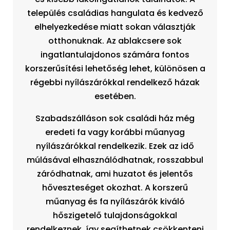
település családias hangulata és kedvező
elhelyezkedése miatt sokan választják
otthonuknak. Az ablakcsere sok
ingatlantulajdonos számára fontos
korszerűsítési lehetőség lehet, különösen a
régebbi nyílászárókkal rendelkező házak
esetében.
Szabadszálláson sok családi ház még
eredeti fa vagy korábbi műanyag
nyílászárókkal rendelkezik. Ezek az idő
múlásával elhasználódhatnak, rosszabbul
záródhatnak, ami huzatot és jelentős
hőveszteséget okozhat. A korszerű
műanyag és fa nyílászárók kiváló
hőszigetelő tulajdonságokkal
rendelkeznek, így segíthetnek csökkenteni