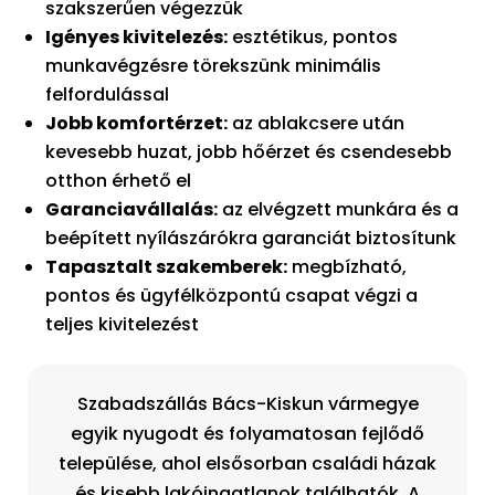
szakszerűen végezzük
Igényes kivitelezés:
esztétikus, pontos
munkavégzésre törekszünk minimális
felfordulással
Jobb komfortérzet:
az ablakcsere után
kevesebb huzat, jobb hőérzet és csendesebb
otthon érhető el
Garanciavállalás:
az elvégzett munkára és a
beépített nyílászárókra garanciát biztosítunk
Tapasztalt szakemberek:
megbízható,
pontos és ügyfélközpontú csapat végzi a
teljes kivitelezést
Szabadszállás Bács-Kiskun vármegye
egyik nyugodt és folyamatosan fejlődő
települése, ahol elsősorban családi házak
és kisebb lakóingatlanok találhatók. A