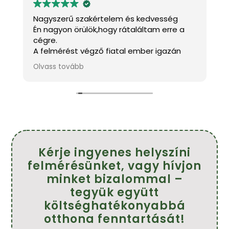
Nagyszerű szakértelem és kedvesség
K
Én nagyon örülök,hogy rátaláltam erre a
J
cégre.
a
A felmérést végző fiatal ember igazán
k
kedves és mindenben tanácsot adott.A
m
Olvass tovább
O
s
szakemberek pontosak,kedvesek és szép
h
munkát végeztek.
f
!
Köszönöm szépen.
Ajánlom mindenkinek.
Farkasné Tünde
Kérje ingyenes helyszíni
felmérésünket, vagy hívjon
minket bizalommal –
tegyük együtt
költséghatékonyabbá
otthona fenntartását!