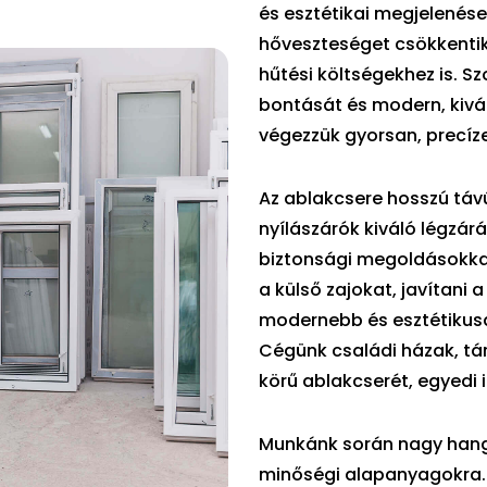
és esztétikai megjelenése
hőveszteséget csökkentik
hűtési költségekhez is. 
bontását és modern, kivá
végezzük gyorsan, precíz
Az ablakcsere hosszú táv
nyílászárók kiváló légzár
biztonsági megoldásokkal
a külső zajokat, javítani 
modernebb és esztétikusa
Cégünk családi házak, tár
körű ablakcserét, egyedi
Munkánk során nagy hangsú
minőségi alapanyagokra.