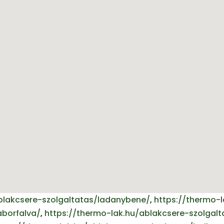
blakcsere-szolgaltatas/ladanybene/
,
https://thermo-
aborfalva/
,
https://thermo-lak.hu/ablakcsere-szolgal