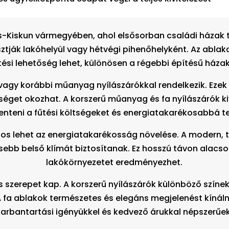
s-Kiskun vármegyében, ahol elsősorban családi házak t
ztják lakóhelyül vagy hétvégi pihenőhelyként. Az abla
tési lehetőség lehet, különösen a régebbi építésű háza
vagy korábbi műanyag nyílászárókkal rendelkezik. Ezek
séget okozhat. A korszerű műanyag és fa nyílászárók ki
nteni a fűtési költségeket és energiatakarékosabbá t
os lehet az energiatakarékosság növelése. A modern, 
esebb belső klímát biztosítanak. Ez hosszú távon ala
lakókörnyezetet eredményezhet.
 szerepet kap. A korszerű nyílászárók különböző színe
 A fa ablakok természetes és elegáns megjelenést kíná
karbantartási igényükkel és kedvező árukkal népszerűek