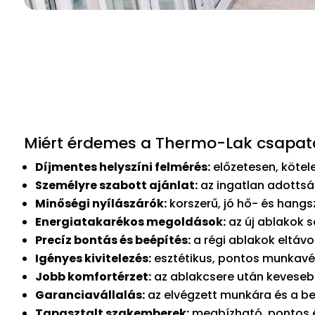
Miért érdemes a Thermo-Lak csapatá
Díjmentes helyszíni felmérés:
előzetesen, kötele
Személyre szabott ajánlat:
az ingatlan adottsá
Minőségi nyílászárók:
korszerű, jó hő- és hang
Energiatakarékos megoldások:
az új ablakok s
Precíz bontás és beépítés:
a régi ablakok eltávo
Igényes kivitelezés:
esztétikus, pontos munkavég
Jobb komfortérzet:
az ablakcsere után kevesebb
Garanciavállalás:
az elvégzett munkára és a be
Tapasztalt szakemberek:
megbízható, pontos és