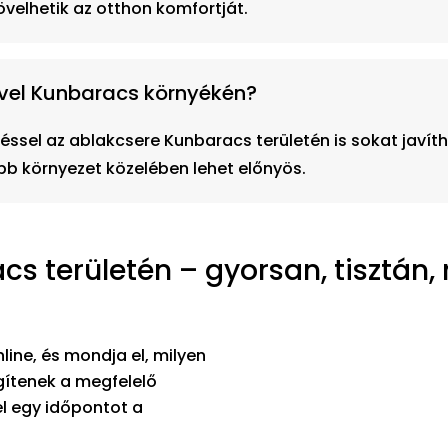
övelhetik az otthon komfortját.
ével Kunbaracs környékén?
éssel az ablakcsere Kunbaracs területén is sokat javít
b környezet közelében lehet előnyös.
s területén – gyorsan, tisztán
line, és mondja el, milyen
egítenek a megfelelő
l egy időpontot a