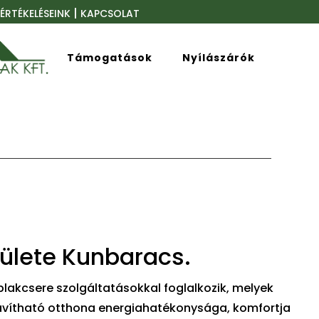
|
ÉRTÉKELÉSEINK
KAPCSOLAT
Támogatások
Nyílászárók
rülete Kunbaracs.
lakcsere szolgáltatásokkal foglalkozik, melyek
javítható otthona energiahatékonysága, komfortja