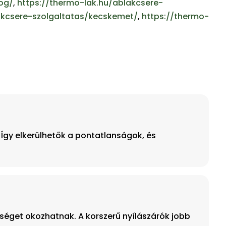
og/
,
https://thermo-lak.hu/ablakcsere-
akcsere-szolgaltatas/kecskemet/
,
https://thermo-
 Így elkerülhetők a pontatlanságok, és
séget okozhatnak. A korszerű nyílászárók jobb