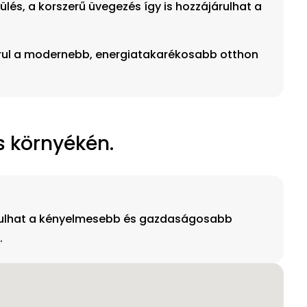
és, a korszerű üvegezés így is hozzájárulhat a
járul a modernebb, energiatakarékosabb otthon
s környékén.
járulhat a kényelmesebb és gazdaságosabb
.