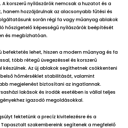
. A korszerű nyílászárók nemcsak a huzatot és a
, hanem hozzájárulnak az alacsonyabb fűtési és
Szolgáltatásunk során régi fa vagy műanyag ablakok
ló hőszigetelő képességű nyílászárók beépítését
en és megbízhatóan.
ú befektetés lehet, hiszen a modern műanyag és fa
ással, több rétegű üvegezéssel és korszerű
 készülnek. Az új ablakok segíthetnek csökkenteni
a belső hőmérséklet stabilitását, valamint
bb megjelenést biztosítani az ingatlannak.
sasházi lakások és irodák esetében is vállal teljes
 igényekhez igazodó megoldásokkal.
lyt fektetünk a precíz kivitelezésre és a
 Tapasztalt szakembereink segítenek a megfelelő