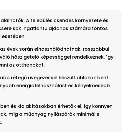
alálhatók. A település csendes környezete és
kcsere sok ingatlantulajdonos számára fontos
k esetében.
 az évek során elhasználódhatnak, rosszabbul
váló hőszigetelő képességgel rendelkeznek, így
enni az otthonokat.
több rétegű üvegezéssel készült ablakok bent
csonyabb energiafelhasználást és kényelmesebb
kben és kialakításokban érhetők el, így könnyen
lnak, míg a műanyag nyílászárók minimális
.