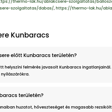
ttps://thermo-lak.hu/ablakcsere-szolgaltatas/ballosz
csere-szolgaltatas/dabas/
,
https://thermo-lak.hu/abl
ere Kunbaracs
sere előtt Kunbaracs területén?
t helyszíni felmérés javasolt Kunbaracs ingatlanjainál.
 nyílászárókra.
nbaracs területén?
lanaiban huzatot, hőveszteséget és magasabb rezsikölt