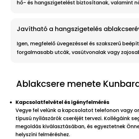
hő- és hangszigetelést biztosítanak, valamint n
Javítható a hangszigetelés ablakcser
Igen, megfelelő üvegezéssel és szakszerű beépít
forgalmasabb utcák, vasútvonalak vagy zajosab
Ablakcsere menete Kunbarac
Kapcsolatfelvétel és igényfelmérés
Vegye fel velünk a kapcsolatot telefonon vagy on
típusú nyílászárók cseréjét tervezi. Kollégáink s
megoldás kiválasztásában, és egyeztetnek Önne
helyszíni felméréshez.