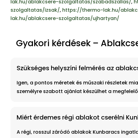
lak.hu/ablakcsere-szolgaltatas/szabadszallas/
,
h
szolgaltatas/izsak/
,
https://thermo-lak.hu/ablak
lak.hu/ablakcsere-szolgaltatas/ujhartyan/
Gyakori kérdések – Ablakcs
Szükséges helyszíni felmérés az ablakc
Igen, a pontos méretek és műszaki részletek miat
személyre szabott ajánlat készülhet a megfelelő
Miért érdemes régi ablakot cserélni Ku
A régi, rosszul záródó ablakok Kunbaracs ingat