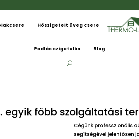
blakcsere
Hőszigetelt üveg csere
Padlás szigetelés
Blog
. egyik főbb szolgáltatási te
Cégünk professzionális ab
segítségével jelentősen 