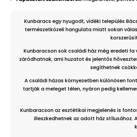
Kunbaracs egy nyugodt, vidéki település Bác
természetközeli hangulata miatt sokan válas
korszerűsí
Kunbaracson sok családi ház még eredeti fa 
záródhatnak, ami huzatot és jelentős hőveszte
segíthetnek csökke
A családi házas környezetben különösen font
tartják a meleget télen, nyáron pedig kellem
Kunbaracson az esztétikai megjelenés is fontos
illeszkedhetnek az adott ház stílusához.