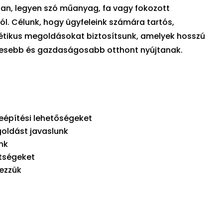
ban, legyen szó műanyag, fa vagy fokozott
l. Célunk, hogy ügyfeleink számára tartós,
étikus megoldásokat biztosítsunk, amelyek hosszú
mesebb és gazdaságosabb otthont nyújtanak.
beépítési lehetőségeket
oldást javaslunk
nk
ltségeket
gezzük