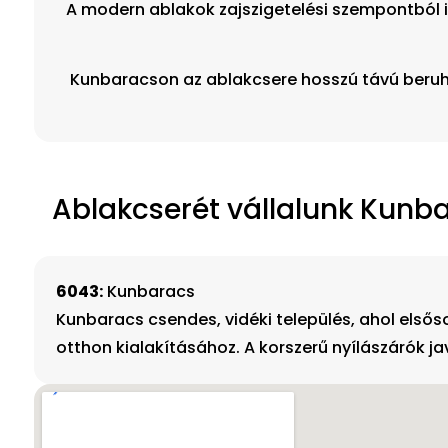
A modern ablakok zajszigetelési szempontból i
Kunbaracson az ablakcsere hosszú távú beruhá
Ablakcserét vállalunk Kunbar
6043:
Kunbaracs
Kunbaracs csendes, vidéki település, ahol els
otthon kialakításához. A korszerű nyílászárók ja