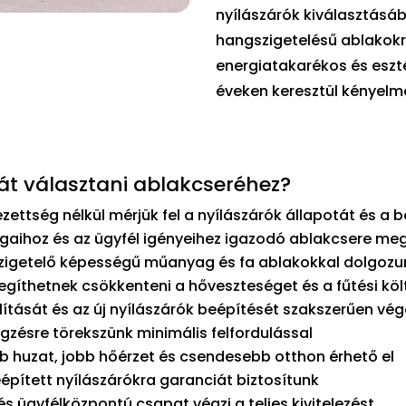
nyílászárók kiválasztásá
hangszigetelésű ablakokró
energiatakarékos és eszt
éveken keresztül kényel
t választani ablakcseréhez?
zettség nélkül mérjük fel a nyílászárók állapotát és a 
gaihoz és az ügyfél igényeihez igazodó ablakcsere meg
szigetelő képességű műanyag és fa ablakokkal dolgozu
egíthetnek csökkenteni a hőveszteséget és a fűtési kö
lítását és az új nyílászárók beépítését szakszerűen vé
zésre törekszünk minimális felfordulással
 huzat, jobb hőérzet és csendesebb otthon érhető el
épített nyílászárókra garanciát biztosítunk
 ügyfélközpontú csapat végzi a teljes kivitelezést