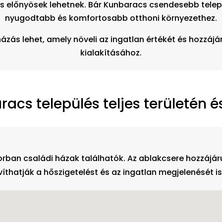
s előnyösek lehetnek. Bár Kunbaracs csendesebb települ
nyugodtabb és komfortosabb otthoni környezethez.
zás lehet, amely növeli az ingatlan értékét és hozzá
kialakításához.
acs település teljes területén é
ősorban családi házak találhatók. Az ablakcsere hozzá
víthatják a hőszigetelést és az ingatlan megjelenését is