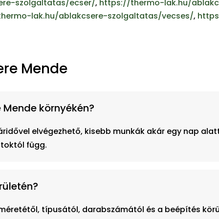
ere-szolgaltatas/ecser/
,
https://thermo-lak.hu/ablakc
/thermo-lak.hu/ablakcsere-szolgaltatas/vecses/
,
https
sere Mende
re Mende környékén?
idővel elvégezhető, kisebb munkák akár egy nap alatt i
toktól függ.
rületén?
retétől, típusától, darabszámától és a beépítés körül