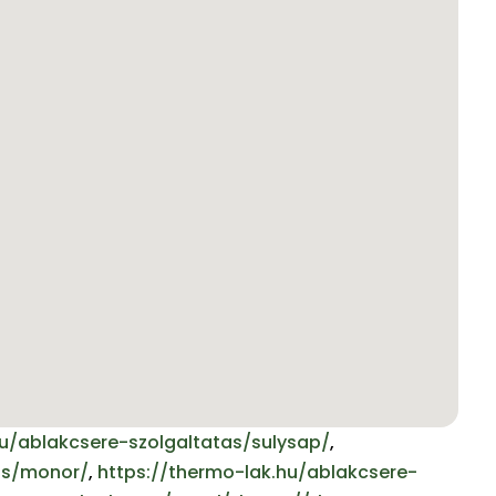
hu/ablakcsere-szolgaltatas/sulysap/
,
as/monor/
,
https://thermo-lak.hu/ablakcsere-