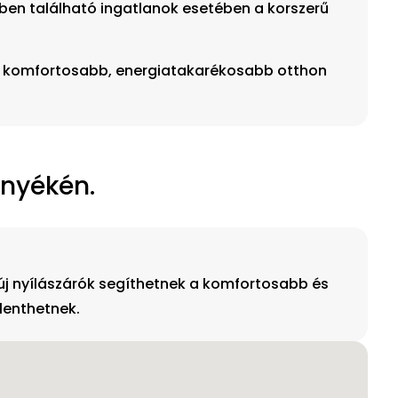
ben található ingatlanok esetében a korszerű
l a komfortosabb, energiatakarékosabb otthon
rnyékén.
 új nyílászárók segíthetnek a komfortosabb és
lenthetnek.