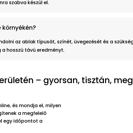
nra szabva készül el.
de környékén?
olni az ablak típusát, színét, üvegezését és a szüksé
g a hosszú távú eredményt.
rületén – gyorsan, tisztán, me
line, és mondja el, milyen
egítenek a megfelelő
l egy időpontot a