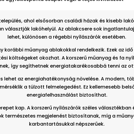
lepülés, ahol elsősorban családi házak és kisebb lakói
 választják lakóhelyül. Az ablakcsere sok ingatlantul
lehet, különösen a régebbi nyílászárók esetében.
 korábbi műanyag ablakokkal rendelkezik. Ezek az idő 
si költségeket okozhat. A korszerű műanyag és fa nyíl
nek, így segíthetnek energiatakarékosabbá tenni az o
s lehet az energiahatékonyság növelése. A modern, töb
 mérséklik a túlzott felmelegedést. Ez kellemesebb be
energiafelhasználást biztosíthat.
repet kap. A korszerű nyílászárók széles választékban 
akok természetes megjelenést biztosítanak, míg a műan
karbantartásukkal népszerűek.