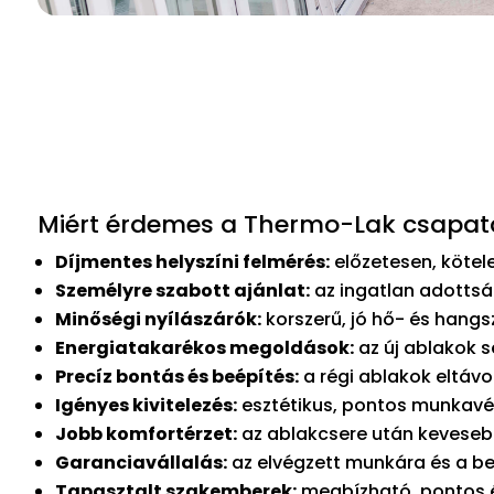
Miért érdemes a Thermo-Lak csapatá
Díjmentes helyszíni felmérés:
előzetesen, kötele
Személyre szabott ajánlat:
az ingatlan adottsá
Minőségi nyílászárók:
korszerű, jó hő- és hang
Energiatakarékos megoldások:
az új ablakok s
Precíz bontás és beépítés:
a régi ablakok eltávo
Igényes kivitelezés:
esztétikus, pontos munkavég
Jobb komfortérzet:
az ablakcsere után kevesebb
Garanciavállalás:
az elvégzett munkára és a be
Tapasztalt szakemberek:
megbízható, pontos és