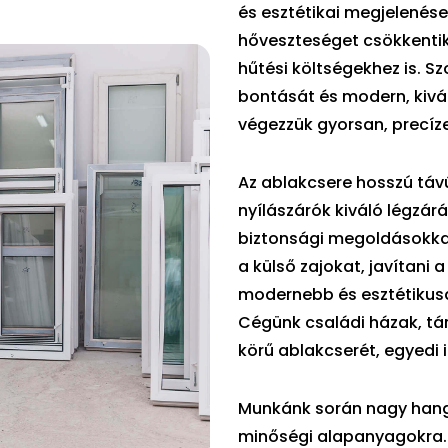
és esztétikai megjelenése
hőveszteséget csökkentik
hűtési költségekhez is. 
bontását és modern, kivá
végezzük gyorsan, precíz
Az ablakcsere hosszú táv
nyílászárók kiváló légzár
biztonsági megoldásokkal
a külső zajokat, javítani 
modernebb és esztétikusa
Cégünk családi házak, tár
körű ablakcserét, egyedi
Munkánk során nagy hangsú
minőségi alapanyagokra.