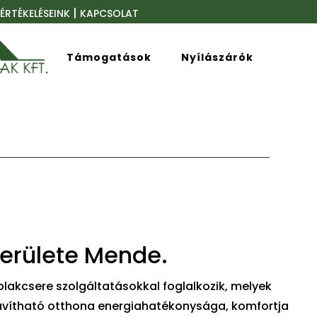
|
ÉRTÉKELÉSEINK
KAPCSOLAT
Támogatások
Nyílászárók
területe Mende.
lakcsere szolgáltatásokkal foglalkozik, melyek
javítható otthona energiahatékonysága, komfortja