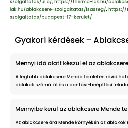
szolgaltatas/ullo/
,
https://thermo-lak.hu/ablakcs
lak.hu/ablakcsere-szolgaltatas/isaszeg/
,
https:/
szolgaltatas/budapest-17-kerulet/
Gyakori kérdések – Ablakc
Mennyi idő alatt készül el az ablakcse
A legtöbb ablakcsere Mende területén rövid határ
ablakok számától és a bontási-beépítési felada
Mennyibe kerül az ablakcsere Mende te
Az ablakcsere ára Mende környékén az ablakok mé