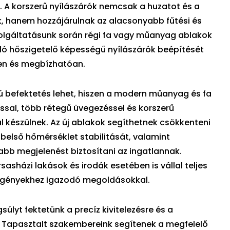
. A korszerű nyílászárók nemcsak a huzatot és a
, hanem hozzájárulnak az alacsonyabb fűtési és
Szolgáltatásunk során régi fa vagy műanyag ablakok
ló hőszigetelő képességű nyílászárók beépítését
en és megbízhatóan.
ú befektetés lehet, hiszen a modern műanyag és fa
ással, több rétegű üvegezéssel és korszerű
 készülnek. Az új ablakok segíthetnek csökkenteni
a belső hőmérséklet stabilitását, valamint
bb megjelenést biztosítani az ingatlannak.
sasházi lakások és irodák esetében is vállal teljes
 igényekhez igazodó megoldásokkal.
lyt fektetünk a precíz kivitelezésre és a
 Tapasztalt szakembereink segítenek a megfelelő