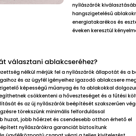
nyílászárók kiválasztásá
hangszigetelésű ablakokró
energiatakarékos és eszt
éveken keresztül kényel
t választani ablakcseréhez?
zettség nélkül mérjük fel a nyílászárók állapotát és a 
gaihoz és az ügyfél igényeihez igazodó ablakcsere meg
szigetelő képességű műanyag és fa ablakokkal dolgozu
egíthetnek csökkenteni a hőveszteséget és a fűtési kö
lítását és az új nyílászárók beépítését szakszerűen vé
zésre törekszünk minimális felfordulással
 huzat, jobb hőérzet és csendesebb otthon érhető el
épített nyílászárókra garanciát biztosítunk
 ügyfélközpontú csapat végzi a teljes kivitelezést