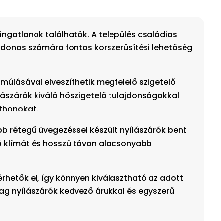
ngatlanok találhatók. A település családias
ajdonos számára fontos korszerűsítési lehetőség
múlásával elveszíthetik megfelelő szigetelő
ászárók kiváló hőszigetelő tulajdonságokkal
tthonokat.
b rétegű üvegezéssel készült nyílászárók bent
lső klímát és hosszú távon alacsonyabb
érhetők el, így könnyen kiválasztható az adott
yag nyílászárók kedvező árukkal és egyszerű