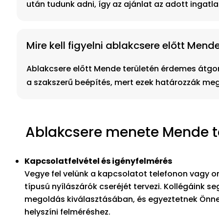
után tudunk adni, így az ajánlat az adott ingatla
Mire kell figyelni ablakcsere előtt Men
Ablakcsere előtt Mende területén érdemes átgond
a szakszerű beépítés, mert ezek határozzák me
Ablakcsere menete Mende te
Kapcsolatfelvétel és igényfelmérés
Vegye fel velünk a kapcsolatot telefonon vagy on
típusú nyílászárók cseréjét tervezi. Kollégáink s
megoldás kiválasztásában, és egyeztetnek Önne
helyszíni felméréshez.