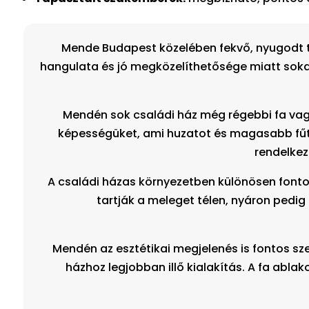
Mende Budapest közelében fekvő, nyugodt te
hangulata és jó megközelíthetősége miatt sokan
Mendén sok családi ház még régebbi fa vagy
képességüket, ami huzatot és magasabb fűté
rendelkez
A családi házas környezetben különösen fonto
tartják a meleget télen, nyáron pedig
Mendén az esztétikai megjelenés is fontos sze
házhoz legjobban illő kialakítás. A fa abl