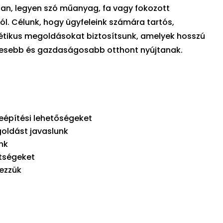
ban, legyen szó műanyag, fa vagy fokozott
l. Célunk, hogy ügyfeleink számára tartós,
étikus megoldásokat biztosítsunk, amelyek hosszú
mesebb és gazdaságosabb otthont nyújtanak.
beépítési lehetőségeket
oldást javaslunk
nk
ltségeket
gezzük