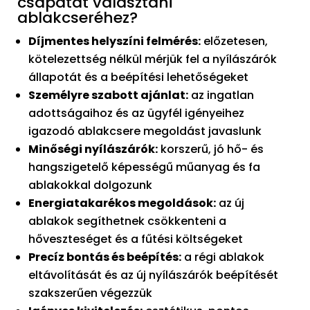
csapatát választani
ablakcseréhez?
Díjmentes helyszíni felmérés:
előzetesen,
kötelezettség nélkül mérjük fel a nyílászárók
állapotát és a beépítési lehetőségeket
Személyre szabott ajánlat:
az ingatlan
adottságaihoz és az ügyfél igényeihez
igazodó ablakcsere megoldást javaslunk
Minőségi nyílászárók:
korszerű, jó hő- és
hangszigetelő képességű műanyag és fa
ablakokkal dolgozunk
Energiatakarékos megoldások:
az új
ablakok segíthetnek csökkenteni a
hőveszteséget és a fűtési költségeket
Precíz bontás és beépítés:
a régi ablakok
eltávolítását és az új nyílászárók beépítését
szakszerűen végezzük