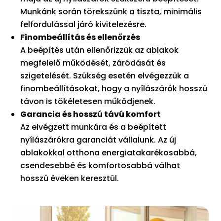
Munkánk során törekszünk a tiszta, minimális
felfordulással járó kivitelezésre.
Finombeállítás és ellenőrzés
A beépítés után ellenőrizzük az ablakok
megfelelő működését, záródását és
szigetelését. Szükség esetén elvégezzük a
finombeállításokat, hogy a nyílászárók hosszú
távon is tökéletesen működjenek.
Garancia és hosszú távú komfort
Az elvégzett munkára és a beépített
nyílászárókra garanciát vállalunk. Az új
ablakokkal otthona energiatakarékosabbá,
csendesebbé és komfortosabbá válhat
hosszú éveken keresztül.