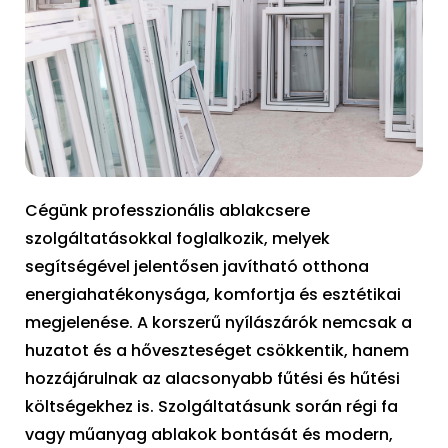
Cégünk professzionális ablakcsere
szolgáltatásokkal foglalkozik, melyek
segítségével jelentősen javítható otthona
energiahatékonysága, komfortja és esztétikai
megjelenése. A korszerű nyílászárók nemcsak a
huzatot és a hőveszteséget csökkentik, hanem
hozzájárulnak az alacsonyabb fűtési és hűtési
költségekhez is. Szolgáltatásunk során régi fa
vagy műanyag ablakok bontását és modern,