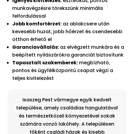
Igényes kivitelezés:
esztétikus, pontos
munkavégzésre törekszünk minimális
felfordulással
Jobb komfortérzet:
az ablakcsere után
kevesebb huzat, jobb hőérzet és csendesebb
otthon érhető el
Garanciavállalás:
az elvégzett munkára és a
beépített nyílászárókra garanciát biztosítunk
Tapasztalt szakemberek:
megbízható,
pontos és ügyfélközpontú csapat végzi a
teljes kivitelezést
Isaszeg Pest vármegye egyik kedvelt
települése, amely családias hangulatával
és természetközeli környezetével sokak
számára vonzó lakóhely. A településen
főként családi házak és kisebb