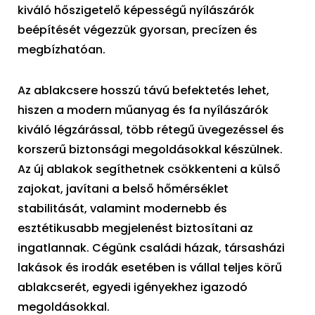
kiváló hőszigetelő képességű nyílászárók
beépítését végezzük gyorsan, precízen és
megbízhatóan.
Az ablakcsere hosszú távú befektetés lehet,
hiszen a modern műanyag és fa nyílászárók
kiváló légzárással, több rétegű üvegezéssel és
korszerű biztonsági megoldásokkal készülnek.
Az új ablakok segíthetnek csökkenteni a külső
zajokat, javítani a belső hőmérséklet
stabilitását, valamint modernebb és
esztétikusabb megjelenést biztosítani az
ingatlannak. Cégünk családi házak, társasházi
lakások és irodák esetében is vállal teljes körű
ablakcserét, egyedi igényekhez igazodó
megoldásokkal.