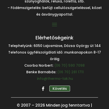
szúnyoghálók, reluxa, roletta, stb.
– Födémszigetelés: befújt cellulózszigeteléssel, kőzet
és ásványgyapottal.
Elérhetőségeink
Telephelyünk: 6050 Lajosmizse, Dózsa György út 144
Telefonos ügyfélszolgálati idő: munkanapokon 8-17
óráig
Csorba Norbert:
(06 70) 590 7098
Benke Barnabás:
(06 70) 281 1711
info@thermo-lak.hu
Követés
© 2007 – 2026 Minden jog fenntartva |
Kiválóra értékelt szolgáltató