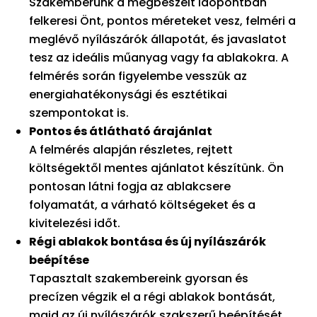
Szakemberünk a megbeszélt időpontban
felkeresi Önt, pontos méreteket vesz, felméri a
meglévő nyílászárók állapotát, és javaslatot
tesz az ideális műanyag vagy fa ablakokra. A
felmérés során figyelembe vesszük az
energiahatékonysági és esztétikai
szempontokat is.
Pontos és átlátható árajánlat
A felmérés alapján részletes, rejtett
költségektől mentes ajánlatot készítünk. Ön
pontosan látni fogja az ablakcsere
folyamatát, a várható költségeket és a
kivitelezési időt.
Régi ablakok bontása és új nyílászárók
beépítése
Tapasztalt szakembereink gyorsan és
precízen végzik el a régi ablakok bontását,
majd az új nyílászárók szakszerű beépítését.