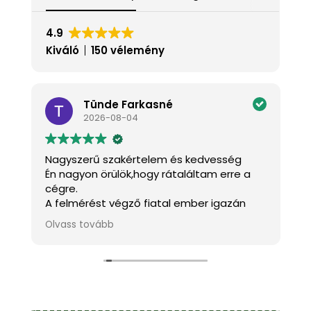
4.9
Kiváló
150 vélemény
Tünde Farkasné
2026-08-04
Nagyszerű szakértelem és kedvesség
K
Én nagyon örülök,hogy rátaláltam erre a
J
cégre.
a
A felmérést végző fiatal ember igazán
k
kedves és mindenben tanácsot adott.A
m
Olvass tovább
O
s
szakemberek pontosak,kedvesek és szép
h
munkát végeztek.
f
!
Köszönöm szépen.
Ajánlom mindenkinek.
Farkasné Tünde