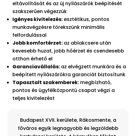
eltávolítását és az új nyílászárók beépítését
szakszerűen végezzük
Igényes kivitelezés:
esztétikus, pontos
munkavégzésre törekszünk minimális
felfordulással
Jobb komfortérzet:
az ablakcsere után
kevesebb huzat, jobb hőérzet és csendesebb
otthon érhető el
Garanciavállalás:
az elvégzett munkára és a
beépített nyílászárókra garanciát biztosítunk
Tapasztalt szakemberek:
megbízható,
pontos és ügyfélközpontú csapat végzi a
teljes kivitelezést
Budapest XVII. kerülete, Rákosmente, a
főváros egyik legnagyobb és legzöldebb