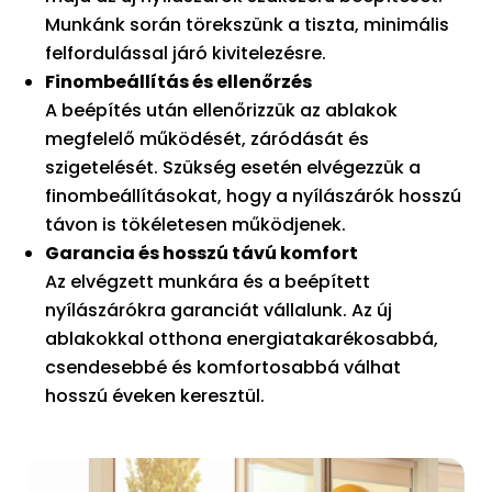
Munkánk során törekszünk a tiszta, minimális
felfordulással járó kivitelezésre.
Finombeállítás és ellenőrzés
A beépítés után ellenőrizzük az ablakok
megfelelő működését, záródását és
szigetelését. Szükség esetén elvégezzük a
finombeállításokat, hogy a nyílászárók hosszú
távon is tökéletesen működjenek.
Garancia és hosszú távú komfort
Az elvégzett munkára és a beépített
nyílászárókra garanciát vállalunk. Az új
ablakokkal otthona energiatakarékosabbá,
csendesebbé és komfortosabbá válhat
hosszú éveken keresztül.