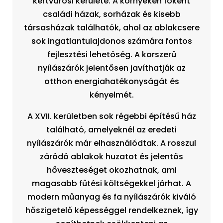
kertvárosi kerülete. A környéken főként
családi házak, sorházak és kisebb
társasházak találhatók, ahol az ablakcsere
sok ingatlantulajdonos számára fontos
fejlesztési lehetőség. A korszerű
nyílászárók jelentősen javíthatják az
otthon energiahatékonyságát és
kényelmét.
A XVII. kerületben sok régebbi építésű ház
található, amelyeknél az eredeti
nyílászárók már elhasználódtak. A rosszul
záródó ablakok huzatot és jelentős
hőveszteséget okozhatnak, ami
magasabb fűtési költségekkel járhat. A
modern műanyag és fa nyílászárók kiváló
hőszigetelő képességgel rendelkeznek, így