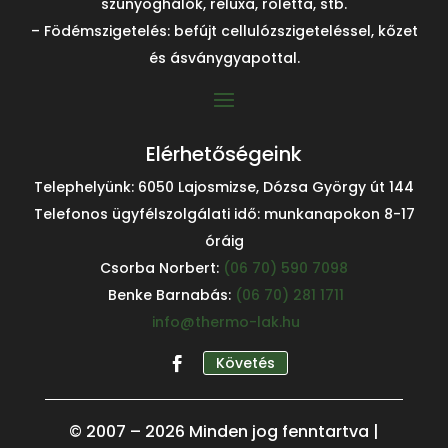
szúnyoghálók, reluxa, roletta, stb.
– Födémszigetelés: befújt cellulózszigeteléssel, kőzet
és ásványgyapottal.
Elérhetőségeink
Telephelyünk: 6050 Lajosmizse, Dózsa György út 144
Telefonos ügyfélszolgálati idő: munkanapokon 8-17
óráig
Csorba Norbert:
(06 70) 590 7098
Benke Barnabás:
(06 70) 281 1711
info@thermo-lak.hu
Követés
© 2007 – 2026 Minden jog fenntartva |
Kiválóra értékelt szolgáltató