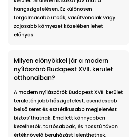
kerület területén is sokat javíthat a
hangszigetelésen. Ez különösen
forgalmasabb utcák, vasútvonalak vagy
zajosabb környezet közelében lehet
előnyös.
Milyen előnyökkel jár a modern
nyílászáró Budapest XVII. kerület
otthonaiban?
A modern nyílászárók Budapest XVII. kerület
területén jobb hőszigetelést, csendesebb
belső teret és esztétikusabb megjelenést
biztosíthatnak. Emellett könnyebben
kezelhetők, tartósabbak, és hosszú távon
értéknövelő beruházást jelenthetnek.