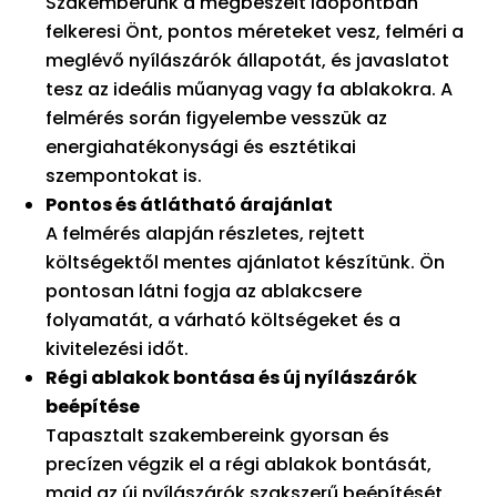
Szakemberünk a megbeszélt időpontban
felkeresi Önt, pontos méreteket vesz, felméri a
meglévő nyílászárók állapotát, és javaslatot
tesz az ideális műanyag vagy fa ablakokra. A
felmérés során figyelembe vesszük az
energiahatékonysági és esztétikai
szempontokat is.
Pontos és átlátható árajánlat
A felmérés alapján részletes, rejtett
költségektől mentes ajánlatot készítünk. Ön
pontosan látni fogja az ablakcsere
folyamatát, a várható költségeket és a
kivitelezési időt.
Régi ablakok bontása és új nyílászárók
beépítése
Tapasztalt szakembereink gyorsan és
precízen végzik el a régi ablakok bontását,
majd az új nyílászárók szakszerű beépítését.