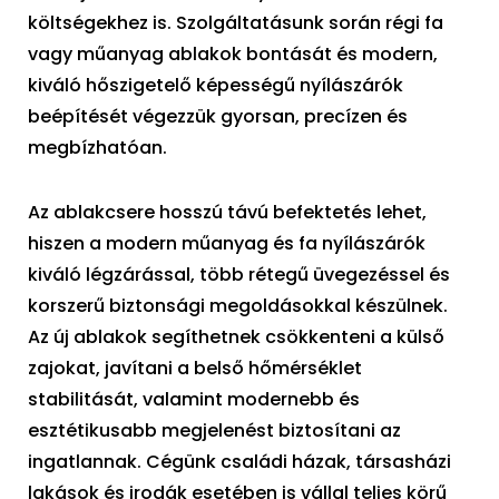
költségekhez is. Szolgáltatásunk során régi fa
vagy műanyag ablakok bontását és modern,
kiváló hőszigetelő képességű nyílászárók
beépítését végezzük gyorsan, precízen és
megbízhatóan.
Az ablakcsere hosszú távú befektetés lehet,
hiszen a modern műanyag és fa nyílászárók
kiváló légzárással, több rétegű üvegezéssel és
korszerű biztonsági megoldásokkal készülnek.
Az új ablakok segíthetnek csökkenteni a külső
zajokat, javítani a belső hőmérséklet
stabilitását, valamint modernebb és
esztétikusabb megjelenést biztosítani az
ingatlannak. Cégünk családi házak, társasházi
lakások és irodák esetében is vállal teljes körű