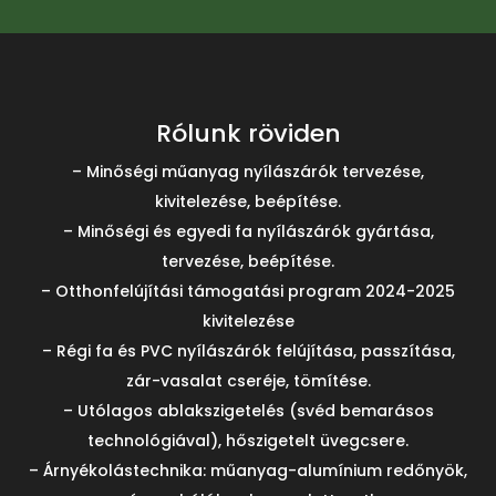
Rólunk röviden
– Minőségi műanyag nyílászárók tervezése,
kivitelezése, beépítése.
– Minőségi és egyedi fa nyílászárók gyártása,
tervezése, beépítése.
– Otthonfelújítási támogatási program 2024-2025
kivitelezése
– Régi fa és PVC nyílászárók felújítása, passzítása,
zár-vasalat cseréje, tömítése.
– Utólagos ablakszigetelés (svéd bemarásos
technológiával), hőszigetelt üvegcsere.
– Árnyékolástechnika: műanyag-alumínium redőnyök,