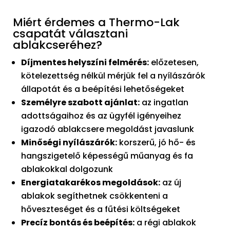
Miért érdemes a Thermo-Lak
csapatát választani
ablakcseréhez?
Díjmentes helyszíni felmérés:
előzetesen,
kötelezettség nélkül mérjük fel a nyílászárók
állapotát és a beépítési lehetőségeket
Személyre szabott ajánlat:
az ingatlan
adottságaihoz és az ügyfél igényeihez
igazodó ablakcsere megoldást javaslunk
Minőségi nyílászárók:
korszerű, jó hő- és
hangszigetelő képességű műanyag és fa
ablakokkal dolgozunk
Energiatakarékos megoldások:
az új
ablakok segíthetnek csökkenteni a
hőveszteséget és a fűtési költségeket
Precíz bontás és beépítés:
a régi ablakok