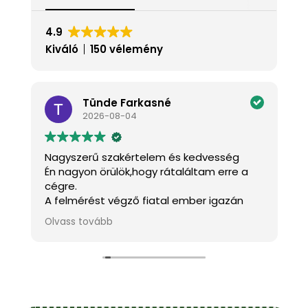
4.9
Kiváló
150 vélemény
Tünde Farkasné
2026-08-04
Nagyszerű szakértelem és kedvesség
K
Én nagyon örülök,hogy rátaláltam erre a
J
cégre.
a
A felmérést végző fiatal ember igazán
k
kedves és mindenben tanácsot adott.A
m
Olvass tovább
O
s
szakemberek pontosak,kedvesek és szép
h
munkát végeztek.
f
!
Köszönöm szépen.
Ajánlom mindenkinek.
Farkasné Tünde