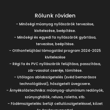
Rólunk röviden
– Minőségi műanyag nyílászárók tervezése,
kivitelezése, beépítése.
– Minőségi és egyedi fa nyílászárók gyártása,
tervezése, beépítése.
– Otthonfelújítási támogatási program 2024-2025
kivitelezése
– Régi fa és PVC nyílászárók felújítása, passzítása,
zár-vasalat cseréje, tömítése.
– Utólagos ablakszigetelés (svéd bemarásos
technológiával), hőszigetelt üvegcsere.
– Árnyékolástechnika: műanyag-alumínium redőnyök,
szúnyoghálók, reluxa, roletta, stb.
– Födémszigetelés: befújt cellulózszigeteléssel, kőzet