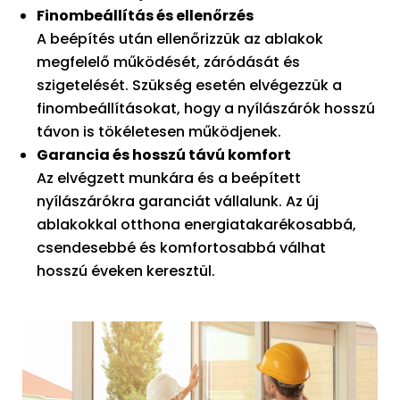
Finombeállítás és ellenőrzés
A beépítés után ellenőrizzük az ablakok
megfelelő működését, záródását és
szigetelését. Szükség esetén elvégezzük a
finombeállításokat, hogy a nyílászárók hosszú
távon is tökéletesen működjenek.
Garancia és hosszú távú komfort
Az elvégzett munkára és a beépített
nyílászárókra garanciát vállalunk. Az új
ablakokkal otthona energiatakarékosabbá,
csendesebbé és komfortosabbá válhat
hosszú éveken keresztül.