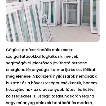
Cégünk professzionális ablakcsere
szolgáltatásokkal foglalkozik, melyek
segítségével jelentősen javítható otthona
energiahatékonysága, komfortja és esztétikai
megjelenése. A korszerű nyílászárók nemcsak a
huzatot és a hőveszteséget csökkentik, hanem
hozzájárulnak az alacsonyabb fűtési és hűtési
költségekhez is. Szolgáltatásunk során régi fa
vagy műanyag ablakok bontását és modern,