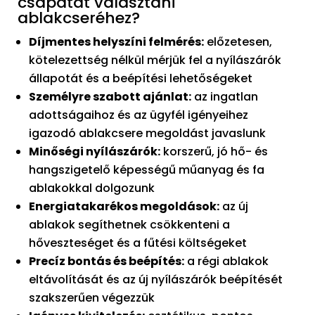
csapatát választani
ablakcseréhez?
Díjmentes helyszíni felmérés:
előzetesen,
kötelezettség nélkül mérjük fel a nyílászárók
állapotát és a beépítési lehetőségeket
Személyre szabott ajánlat:
az ingatlan
adottságaihoz és az ügyfél igényeihez
igazodó ablakcsere megoldást javaslunk
Minőségi nyílászárók:
korszerű, jó hő- és
hangszigetelő képességű műanyag és fa
ablakokkal dolgozunk
Energiatakarékos megoldások:
az új
ablakok segíthetnek csökkenteni a
hőveszteséget és a fűtési költségeket
Precíz bontás és beépítés:
a régi ablakok
eltávolítását és az új nyílászárók beépítését
szakszerűen végezzük