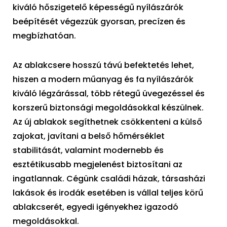
kiváló hőszigetelő képességű nyílászárók
beépítését végezzük gyorsan, precízen és
megbízhatóan.
Az ablakcsere hosszú távú befektetés lehet,
hiszen a modern műanyag és fa nyílászárók
kiváló légzárással, több rétegű üvegezéssel és
korszerű biztonsági megoldásokkal készülnek.
Az új ablakok segíthetnek csökkenteni a külső
zajokat, javítani a belső hőmérséklet
stabilitását, valamint modernebb és
esztétikusabb megjelenést biztosítani az
ingatlannak. Cégünk családi házak, társasházi
lakások és irodák esetében is vállal teljes körű
ablakcserét, egyedi igényekhez igazodó
megoldásokkal.