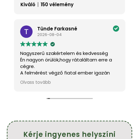
Kiváló
150 vélemény
Tünde Farkasné
2026-08-04
Nagyszerű szakértelem és kedvesség
K
Én nagyon örülök,hogy rátaláltam erre a
J
cégre.
a
A felmérést végző fiatal ember igazán
k
kedves és mindenben tanácsot adott.A
m
Olvass tovább
O
s
szakemberek pontosak,kedvesek és szép
h
munkát végeztek.
f
!
Köszönöm szépen.
Ajánlom mindenkinek.
Farkasné Tünde
Kérje ingyenes helyszíni