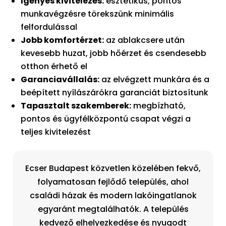
Igényes kivitelezés:
esztétikus, pontos
munkavégzésre törekszünk minimális
felfordulással
Jobb komfortérzet:
az ablakcsere után
kevesebb huzat, jobb hőérzet és csendesebb
otthon érhető el
Garanciavállalás:
az elvégzett munkára és a
beépített nyílászárókra garanciát biztosítunk
Tapasztalt szakemberek:
megbízható,
pontos és ügyfélközpontú csapat végzi a
teljes kivitelezést
Ecser Budapest közvetlen közelében fekvő,
folyamatosan fejlődő település, ahol
családi házak és modern lakóingatlanok
egyaránt megtalálhatók. A település
kedvező elhelyezkedése és nyugodt