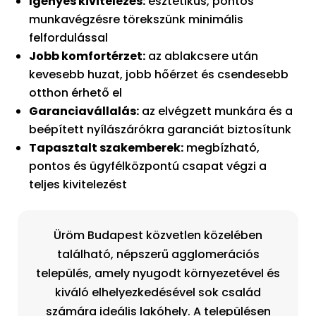
Igényes kivitelezés:
esztétikus, pontos
munkavégzésre törekszünk minimális
felfordulással
Jobb komfortérzet:
az ablakcsere után
kevesebb huzat, jobb hőérzet és csendesebb
otthon érhető el
Garanciavállalás:
az elvégzett munkára és a
beépített nyílászárókra garanciát biztosítunk
Tapasztalt szakemberek:
megbízható,
pontos és ügyfélközpontú csapat végzi a
teljes kivitelezést
Üröm Budapest közvetlen közelében
található, népszerű agglomerációs
település, amely nyugodt környezetével és
kiváló elhelyezkedésével sok család
számára ideális lakóhely. A településen