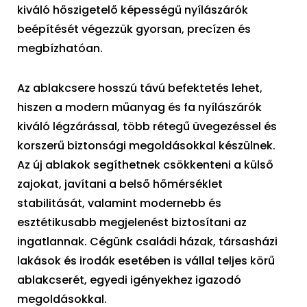
kiváló hőszigetelő képességű nyílászárók
beépítését végezzük gyorsan, precízen és
megbízhatóan.
Az ablakcsere hosszú távú befektetés lehet,
hiszen a modern műanyag és fa nyílászárók
kiváló légzárással, több rétegű üvegezéssel és
korszerű biztonsági megoldásokkal készülnek.
Az új ablakok segíthetnek csökkenteni a külső
zajokat, javítani a belső hőmérséklet
stabilitását, valamint modernebb és
esztétikusabb megjelenést biztosítani az
ingatlannak. Cégünk családi házak, társasházi
lakások és irodák esetében is vállal teljes körű
ablakcserét, egyedi igényekhez igazodó
megoldásokkal.