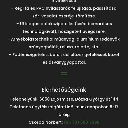
kivitelezése
– Régi fa és PVC nyílászárók felújítása, passzítása,
zár-vasalat cseréje, tömítése.
– Utólagos ablakszigetelés (svéd bemarásos
technológiával), hőszigetelt üvegcsere.
– Árnyékolástechnika: műanyag-alumínium redőnyök,
szúnyoghálók, reluxa, roletta, stb.
– Födémszigetelés: befújt cellulózszigeteléssel, kőzet
és ásványgyapottal.
Elérhetőségeink
Telephelyünk: 6050 Lajosmizse, Dózsa György út 144
Telefonos ügyfélszolgálati idő: munkanapokon 8-17
óráig
Csorba Norbert:
(06 70) 590 7098