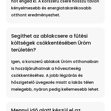
hőt enged ki. A korszerű csere hosszú távon
kényelmesebb és energiatakarékosabb
otthont eredményezhet.
Segíthet az ablakcsere a fűtési
költségek csökkentésében Üröm
területén?
Igen, a korszerű ablakok Üröm otthonaiban
is hozzájárulhatnak a hőveszteség
csökkentéséhez. A jobb légzárás és
hőszigetelő üvegezés miatt a lakás télen
melegebb, nyáron pedig kellemesebb lehet.
Mennyi idő alatt készül el az