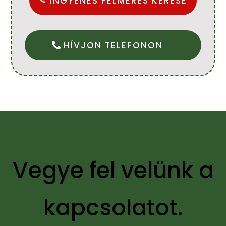
✎ INGYENES FELMÉRÉS KÉRÉSE
HÍVJON TELEFONON
Vegye fel velünk a
kapcsolatot.