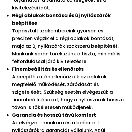
folyamatát, a várható költségeket és a
kivitelezési időt.
Régi ablakok bontása és új nyílászárók
beépítése
Tapasztalt szakembereink gyorsan és
precízen végzik el a régi ablakok bontását,
majd az új nyílászárók szakszerű beépítését.
Munkánk során törekszünk a tiszta, minimális
felfordulással járó kivitelezésre.
Finombeállítás és ellenőrzés
A beépítés után ellenőrizzük az ablakok
megfelelő működését, záródását és
szigetelését. Szükség esetén elvégezzük a
finombeállításokat, hogy a nyílászárók hosszú
távon is tökéletesen működjenek.
Garancia és hosszú távú komfort
Az elvégzett munkára és a beépített
nyílászárókra garanciát vállalunk. Az új