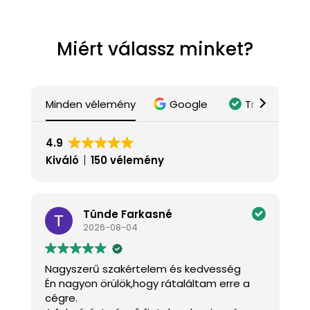
Miért válassz minket?
Minden vélemény
Google
Trustindex
4.9
Kiváló
150 vélemény
Tünde Farkasné
2026-08-04
Nagyszerű szakértelem és kedvesség
K
Én nagyon örülök,hogy rátaláltam erre a
J
cégre.
a