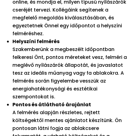
online, és mondja el, milyen típusú nyílászárók
cseréjét tervezi. Kollégáink segítenek a
megfelelő megoldás kiválasztásában, és
egyeztetnek Önnel egy időpontot a helyszíni
felméréshez.
Helyszíni felmérés
Szakemberünk a megbeszélt időpontban
felkeresi Önt, pontos méreteket vesz, felméri a
meglévő nyílászárók állapotát, és javaslatot
tesz az ideális műanyag vagy fa ablakokra. A
felmérés során figyelembe vesszük az
energiahatékonysági és esztétikai
szempontokat is.
Pontos és átlátható árajánlat
A felmérés alapján részletes, rejtett
költségektől mentes ajánlatot készítünk. Ön
pontosan látni fogja az ablakcsere