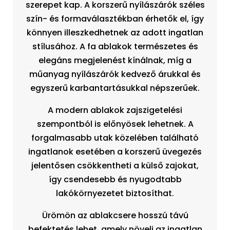
szerepet kap. A korszerű nyílászárók széles
szín- és formaválasztékban érhetők el, így
könnyen illeszkedhetnek az adott ingatlan
stílusához. A fa ablakok természetes és
elegáns megjelenést kínálnak, míg a
műanyag nyílászárók kedvező árukkal és
egyszerű karbantartásukkal népszerűek.
A modern ablakok zajszigetelési
szempontból is előnyösek lehetnek. A
forgalmasabb utak közelében található
ingatlanok esetében a korszerű üvegezés
jelentősen csökkentheti a külső zajokat,
így csendesebb és nyugodtabb
lakókörnyezetet biztosíthat.
Ürömön az ablakcsere hosszú távú
befektetés lehet, amely növeli az ingatlan