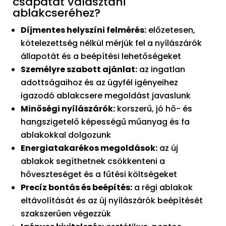
csapatát választani
ablakcseréhez?
Díjmentes helyszíni felmérés:
előzetesen,
kötelezettség nélkül mérjük fel a nyílászárók
állapotát és a beépítési lehetőségeket
Személyre szabott ajánlat:
az ingatlan
adottságaihoz és az ügyfél igényeihez
igazodó ablakcsere megoldást javaslunk
Minőségi nyílászárók:
korszerű, jó hő- és
hangszigetelő képességű műanyag és fa
ablakokkal dolgozunk
Energiatakarékos megoldások:
az új
ablakok segíthetnek csökkenteni a
hőveszteséget és a fűtési költségeket
Precíz bontás és beépítés:
a régi ablakok
eltávolítását és az új nyílászárók beépítését
szakszerűen végezzük