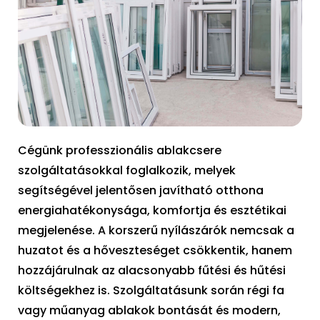
Cégünk professzionális ablakcsere
szolgáltatásokkal foglalkozik, melyek
segítségével jelentősen javítható otthona
energiahatékonysága, komfortja és esztétikai
megjelenése. A korszerű nyílászárók nemcsak a
huzatot és a hőveszteséget csökkentik, hanem
hozzájárulnak az alacsonyabb fűtési és hűtési
költségekhez is. Szolgáltatásunk során régi fa
vagy műanyag ablakok bontását és modern,