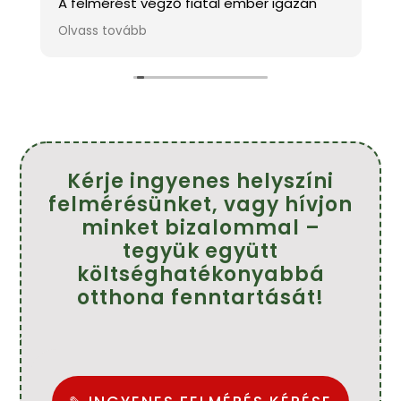
A felmérést végző fiatal ember igazán
k
kedves és mindenben tanácsot adott.A
m
Olvass tovább
O
s
szakemberek pontosak,kedvesek és szép
h
munkát végeztek.
f
!
Köszönöm szépen.
Ajánlom mindenkinek.
Farkasné Tünde
Kérje ingyenes helyszíni
felmérésünket, vagy hívjon
minket bizalommal –
tegyük együtt
költséghatékonyabbá
otthona fenntartását!