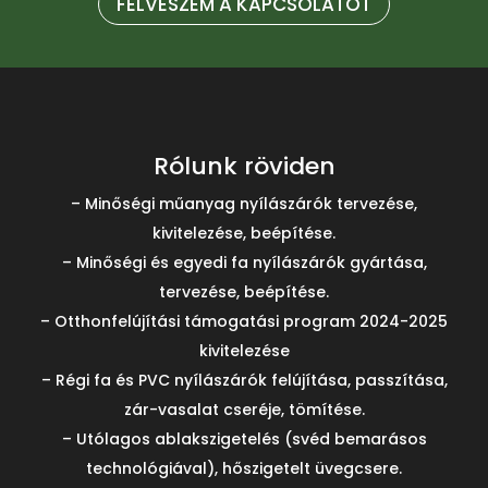
FELVESZEM A KAPCSOLATOT
Rólunk röviden
– Minőségi műanyag nyílászárók tervezése,
kivitelezése, beépítése.
– Minőségi és egyedi fa nyílászárók gyártása,
tervezése, beépítése.
– Otthonfelújítási támogatási program 2024-2025
kivitelezése
– Régi fa és PVC nyílászárók felújítása, passzítása,
zár-vasalat cseréje, tömítése.
– Utólagos ablakszigetelés (svéd bemarásos
technológiával), hőszigetelt üvegcsere.