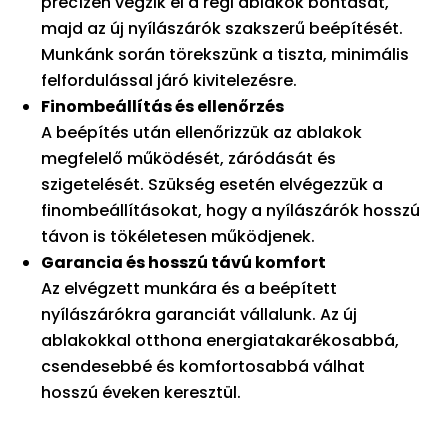
precízen végzik el a régi ablakok bontását,
majd az új nyílászárók szakszerű beépítését.
Munkánk során törekszünk a tiszta, minimális
felfordulással járó kivitelezésre.
Finombeállítás és ellenőrzés
A beépítés után ellenőrizzük az ablakok
megfelelő működését, záródását és
szigetelését. Szükség esetén elvégezzük a
finombeállításokat, hogy a nyílászárók hosszú
távon is tökéletesen működjenek.
Garancia és hosszú távú komfort
Az elvégzett munkára és a beépített
nyílászárókra garanciát vállalunk. Az új
ablakokkal otthona energiatakarékosabbá,
csendesebbé és komfortosabbá válhat
hosszú éveken keresztül.