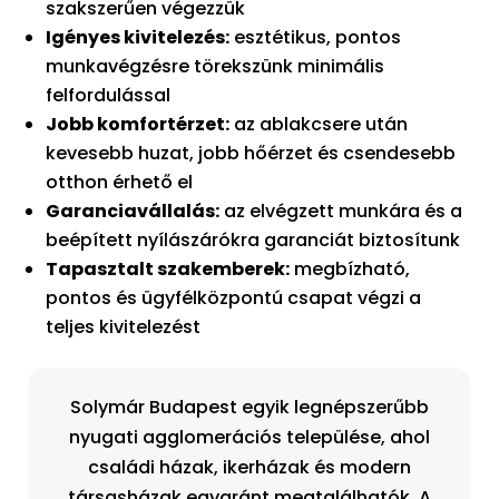
szakszerűen végezzük
Igényes kivitelezés:
esztétikus, pontos
munkavégzésre törekszünk minimális
felfordulással
Jobb komfortérzet:
az ablakcsere után
kevesebb huzat, jobb hőérzet és csendesebb
otthon érhető el
Garanciavállalás:
az elvégzett munkára és a
beépített nyílászárókra garanciát biztosítunk
Tapasztalt szakemberek:
megbízható,
pontos és ügyfélközpontú csapat végzi a
teljes kivitelezést
Solymár Budapest egyik legnépszerűbb
nyugati agglomerációs települése, ahol
családi házak, ikerházak és modern
társasházak egyaránt megtalálhatók. A