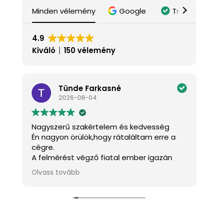
Minden vélemény
Google
Trustindex
4.9
Kiváló
150 vélemény
Tünde Farkasné
2026-08-04
Nagyszerű szakértelem és kedvesség
K
Én nagyon örülök,hogy rátaláltam erre a
J
cégre.
a
A felmérést végző fiatal ember igazán
k
kedves és mindenben tanácsot adott.A
m
Olvass tovább
O
s
szakemberek pontosak,kedvesek és szép
h
munkát végeztek.
f
!
Köszönöm szépen.
Ajánlom mindenkinek.