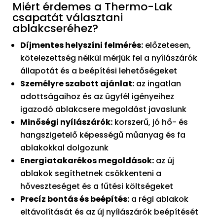
Miért érdemes a Thermo-Lak
csapatát választani
ablakcseréhez?
Díjmentes helyszíni felmérés:
előzetesen,
kötelezettség nélkül mérjük fel a nyílászárók
állapotát és a beépítési lehetőségeket
Személyre szabott ajánlat:
az ingatlan
adottságaihoz és az ügyfél igényeihez
igazodó ablakcsere megoldást javaslunk
Minőségi nyílászárók:
korszerű, jó hő- és
hangszigetelő képességű műanyag és fa
ablakokkal dolgozunk
Energiatakarékos megoldások:
az új
ablakok segíthetnek csökkenteni a
hőveszteséget és a fűtési költségeket
Precíz bontás és beépítés:
a régi ablakok
eltávolítását és az új nyílászárók beépítését