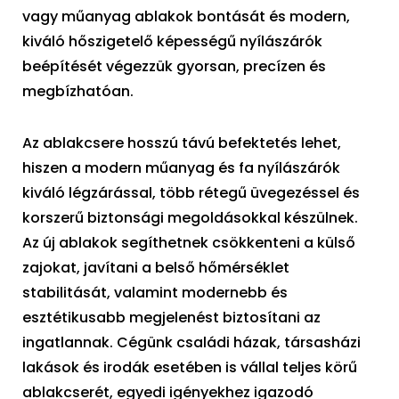
vagy műanyag ablakok bontását és modern,
kiváló hőszigetelő képességű nyílászárók
beépítését végezzük gyorsan, precízen és
megbízhatóan.
Az ablakcsere hosszú távú befektetés lehet,
hiszen a modern műanyag és fa nyílászárók
kiváló légzárással, több rétegű üvegezéssel és
korszerű biztonsági megoldásokkal készülnek.
Az új ablakok segíthetnek csökkenteni a külső
zajokat, javítani a belső hőmérséklet
stabilitását, valamint modernebb és
esztétikusabb megjelenést biztosítani az
ingatlannak. Cégünk családi házak, társasházi
lakások és irodák esetében is vállal teljes körű
ablakcserét, egyedi igényekhez igazodó