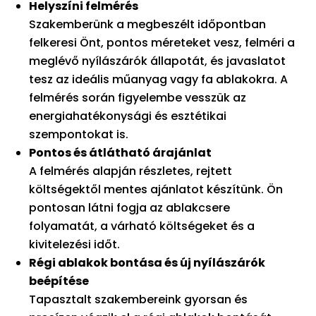
Helyszíni felmérés
Szakemberünk a megbeszélt időpontban
felkeresi Önt, pontos méreteket vesz, felméri a
meglévő nyílászárók állapotát, és javaslatot
tesz az ideális műanyag vagy fa ablakokra. A
felmérés során figyelembe vesszük az
energiahatékonysági és esztétikai
szempontokat is.
Pontos és átlátható árajánlat
A felmérés alapján részletes, rejtett
költségektől mentes ajánlatot készítünk. Ön
pontosan látni fogja az ablakcsere
folyamatát, a várható költségeket és a
kivitelezési időt.
Régi ablakok bontása és új nyílászárók
beépítése
Tapasztalt szakembereink gyorsan és