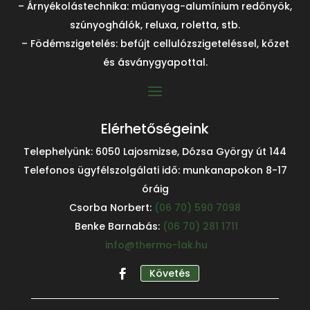
– Árnyékolástechnika: műanyag-alumínium redőnyök,
szúnyoghálók, reluxa, roletta, stb.
– Födémszigetelés: befújt cellulózszigeteléssel, kőzet
és ásványgyapottal.
Elérhetőségeink
Telephelyünk: 6050 Lajosmizse, Dózsa György út 144
Telefonos ügyfélszolgálati idő: munkanapokon 8-17
óráig
Csorba Norbert:
(06 70) 590 7098
Benke Barnabás:
(06 70) 281 1711
info@thermo-lak.hu
Követés