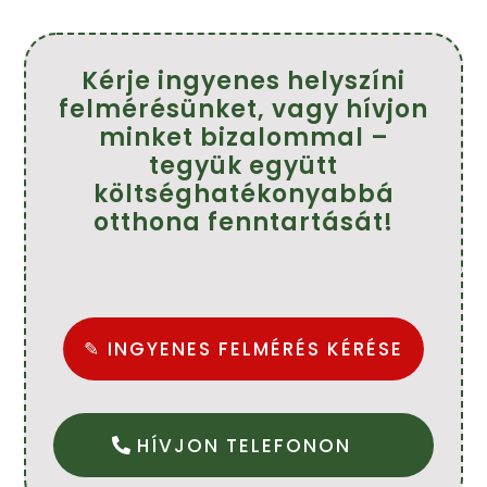
Farkasné Tünde
Kérje ingyenes helyszíni
felmérésünket, vagy hívjon
minket bizalommal –
tegyük együtt
költséghatékonyabbá
otthona fenntartását!
✎ INGYENES FELMÉRÉS KÉRÉSE
HÍVJON TELEFONON