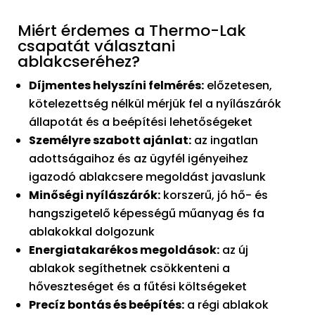
Miért érdemes a Thermo-Lak
csapatát választani
ablakcseréhez?
Díjmentes helyszíni felmérés:
előzetesen,
kötelezettség nélkül mérjük fel a nyílászárók
állapotát és a beépítési lehetőségeket
Személyre szabott ajánlat:
az ingatlan
adottságaihoz és az ügyfél igényeihez
igazodó ablakcsere megoldást javaslunk
Minőségi nyílászárók:
korszerű, jó hő- és
hangszigetelő képességű műanyag és fa
ablakokkal dolgozunk
Energiatakarékos megoldások:
az új
ablakok segíthetnek csökkenteni a
hőveszteséget és a fűtési költségeket
Precíz bontás és beépítés:
a régi ablakok