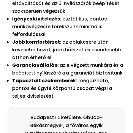
eltávolítását és az új nyílászárók beépítését
szakszerűen végezzük
Igényes kivitelezés:
esztétikus, pontos
munkavégzésre törekszünk minimális
felfordulással
Jobb komfortérzet:
az ablakcsere után
kevesebb huzat, jobb hőérzet és csendesebb
otthon érhető el
Garanciavállalás:
az elvégzett munkára és a
beépített nyílászárókra garanciát biztosítunk
Tapasztalt szakemberek:
megbízható,
pontos és ügyfélközpontú csapat végzi a
teljes kivitelezést
Budapest III. kerülete, Óbuda-
Békásmegyer, a főváros egyik