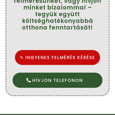
felmérésünket, vagy hívjon
minket bizalommal –
tegyük együtt
költséghatékonyabbá
otthona fenntartását!
✎ INGYENES FELMÉRÉS KÉRÉSE
HÍVJON TELEFONON