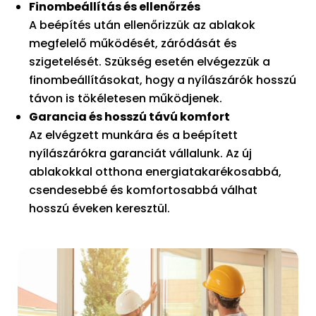
Finombeállítás és ellenőrzés
A beépítés után ellenőrizzük az ablakok
megfelelő működését, záródását és
szigetelését. Szükség esetén elvégezzük a
finombeállításokat, hogy a nyílászárók hosszú
távon is tökéletesen működjenek.
Garancia és hosszú távú komfort
Az elvégzett munkára és a beépített
nyílászárókra garanciát vállalunk. Az új
ablakokkal otthona energiatakarékosabbá,
csendesebbé és komfortosabbá válhat
hosszú éveken keresztül.