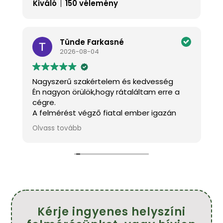
Kiváló
150 vélemény
Tünde Farkasné
2026-08-04
Nagyszerű szakértelem és kedvesség
K
Én nagyon örülök,hogy rátaláltam erre a
J
cégre.
a
A felmérést végző fiatal ember igazán
k
kedves és mindenben tanácsot adott.A
m
Olvass tovább
O
s
szakemberek pontosak,kedvesek és szép
h
munkát végeztek.
f
!
Köszönöm szépen.
Ajánlom mindenkinek.
Farkasné Tünde
Kérje ingyenes helyszíni