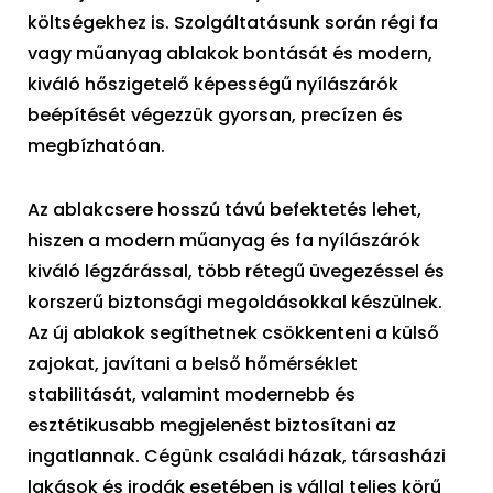
költségekhez is. Szolgáltatásunk során régi fa
vagy műanyag ablakok bontását és modern,
kiváló hőszigetelő képességű nyílászárók
beépítését végezzük gyorsan, precízen és
megbízhatóan.
Az ablakcsere hosszú távú befektetés lehet,
hiszen a modern műanyag és fa nyílászárók
kiváló légzárással, több rétegű üvegezéssel és
korszerű biztonsági megoldásokkal készülnek.
Az új ablakok segíthetnek csökkenteni a külső
zajokat, javítani a belső hőmérséklet
stabilitását, valamint modernebb és
esztétikusabb megjelenést biztosítani az
ingatlannak. Cégünk családi házak, társasházi
lakások és irodák esetében is vállal teljes körű