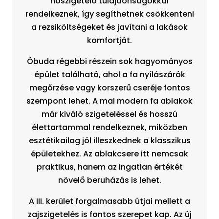
hőszigetelő tulajdonságokkal
rendelkeznek, így segíthetnek csökkenteni
a rezsiköltségeket és javítani a lakások
komfortját.
Óbuda régebbi részein sok hagyományos
épület található, ahol a fa nyílászárók
megőrzése vagy korszerű cseréje fontos
szempont lehet. A mai modern fa ablakok
már kiváló szigeteléssel és hosszú
élettartammal rendelkeznek, miközben
esztétikailag jól illeszkednek a klasszikus
épületekhez. Az ablakcsere itt nemcsak
praktikus, hanem az ingatlan értékét
növelő beruházás is lehet.
A III. kerület forgalmasabb útjai mellett a
zajszigetelés is fontos szerepet kap. Az új