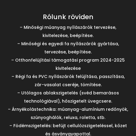
Rólunk röviden
– Minőségi műanyag nyílászárók tervezése,
kivitelezése, beépítése.
– Minőségi és egyedi fa nyílászárók gyártása,
tervezése, beépítése.
– Otthonfelújítási támogatási program 2024-2025
kivitelezése
– Régi fa és PVC nyílászárók felújítása, passzítása,
zár-vasalat cseréje, tömítése.
– Utólagos ablakszigetelés (svéd bemarásos
technológiával), hőszigetelt üvegcsere.
– Árnyékolástechnika: műanyag-alumínium redőnyök,
szúnyoghálók, reluxa, roletta, stb.
– Födémszigetelés: befújt cellulózszigeteléssel, kőzet
és ásványgyapottal.