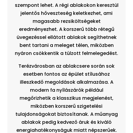
szempont lehet. A régi ablakokon keresztül
jelentős hőveszteség keletkezhet, ami
magasabb rezsiköltségeket
eredményezhet. A korszerű több rétegű
üvegezéssel ellátott ablakok segíthetnek
bent tartani a meleget télen, miközben
nyáron csökkentik a túlzott felmelegedést.
Terézvárosban az ablakcsere során sok
esetben fontos az épület stílusához
illeszkedő megoldások alkalmazása. A
modern fa nyílászárók például
megőrizhetik a klasszikus megjelenést,
miközben korszerű szigetelési
tulajdonságokat biztosítanak. A műanyag
ablakok pedig kedvező áruk és kiváló
energiahatékonyságuk miatt népszerűek.