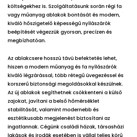
költségekhez is. Szolgáltatásunk során régi fa
vagy műanyag ablakok bontását és modern,
kiváló hőszigetelő képességű nyílászárók
beépítését végezzük gyorsan, precízen és
megbízhatóan.
Az ablakcsere hosszú távú befektetés lehet,
hiszen a modern műanyag és fa nyílászárók
kiváló légzárással, több rétegű üvegezéssel és
korszerű biztonsági megoldásokkal készülnek.
Az új ablakok segíthetnek csökkenteni a külső
zajokat, javítani a belső hőmérséklet
stabilitását, valamint modernebb és
esztétikusabb megjelenést biztosítani az
ingatlannak. Cégünk családi házak, társasházi
lakások és irodák esetében is vállal teljes körű