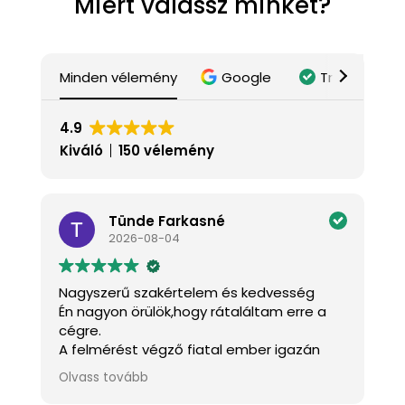
Miért válassz minket?
Minden vélemény
Google
Trustindex
4.9
Kiváló
150 vélemény
Tünde Farkasné
2026-08-04
Nagyszerű szakértelem és kedvesség
K
Én nagyon örülök,hogy rátaláltam erre a
J
cégre.
a
A felmérést végző fiatal ember igazán
k
kedves és mindenben tanácsot adott.A
m
Olvass tovább
O
s
szakemberek pontosak,kedvesek és szép
h