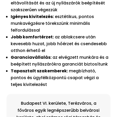
eltávolítását és az új nyílászárók beépítését
szakszerűen végezzük
Igényes kivitelezés:
esztétikus, pontos
munkavégzésre törekszünk minimális
felfordulással
Jobb komfortérzet:
az ablakcsere után
kevesebb huzat, jobb hőérzet és csendesebb
otthon érhető el
Garanciavállalás:
az elvégzett munkára és a
beépített nyílászárókra garanciát biztosítunk
Tapasztalt szakemberek:
megbízható,
pontos és ügyfélközpontú csapat végzi a
teljes kivitelezést
Budapest VI. kerülete, Terézváros, a
főváros egyik legnépszerűbb belvárosi