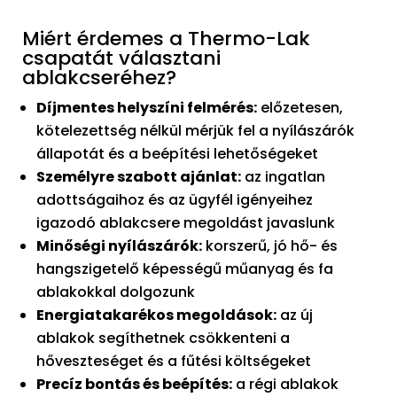
Miért érdemes a Thermo-Lak
csapatát választani
ablakcseréhez?
Díjmentes helyszíni felmérés:
előzetesen,
kötelezettség nélkül mérjük fel a nyílászárók
állapotát és a beépítési lehetőségeket
Személyre szabott ajánlat:
az ingatlan
adottságaihoz és az ügyfél igényeihez
igazodó ablakcsere megoldást javaslunk
Minőségi nyílászárók:
korszerű, jó hő- és
hangszigetelő képességű műanyag és fa
ablakokkal dolgozunk
Energiatakarékos megoldások:
az új
ablakok segíthetnek csökkenteni a
hőveszteséget és a fűtési költségeket
Precíz bontás és beépítés:
a régi ablakok