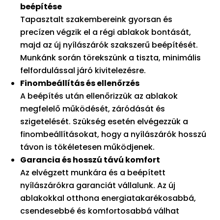
beépítése
Tapasztalt szakembereink gyorsan és
precízen végzik el a régi ablakok bontását,
majd az új nyílászárók szakszerű beépítését.
Munkánk során törekszünk a tiszta, minimális
felfordulással járó kivitelezésre.
Finombeállítás és ellenőrzés
A beépítés után ellenőrizzük az ablakok
megfelelő működését, záródását és
szigetelését. Szükség esetén elvégezzük a
finombeállításokat, hogy a nyílászárók hosszú
távon is tökéletesen működjenek.
Garancia és hosszú távú komfort
Az elvégzett munkára és a beépített
nyílászárókra garanciát vállalunk. Az új
ablakokkal otthona energiatakarékosabbá,
csendesebbé és komfortosabbá válhat