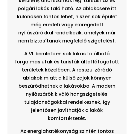
kerülete, ahol számos régi társasház és
polgári lakás található. Az ablakcsere itt
különösen fontos lehet, hiszen sok épület
még eredeti vagy elöregedett
nyílászárókkal rendelkezik, amelyek már
nem biztosítanak megfelelő szigetelést.
A VI. kerületben sok lakás található
forgalmas utak és turisták által látogatott
területek közelében. A rosszul záródó
ablakok miatt a külső zajok könnyen
beszűrődhetnek a lakásokba. A modern
nyílászárók kiváló hangszigetelési
tulajdonságokkal rendelkeznek, így
jelentősen javíthatják a lakók
komfortérzetét.
Az energiahatékonyság szintén fontos