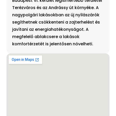
Budapest VI. kerület legismertebb területei
Terézváros és az Andrássy út környéke. A
nagypolgári lakásokban az új nyílászárók
segíthetnek csökkenteni a zajterhelést és
javítani az energiahatékonyságot. A
megfelelő ablakcsere a lakások
komfortérzetét is jelentősen növelheti.