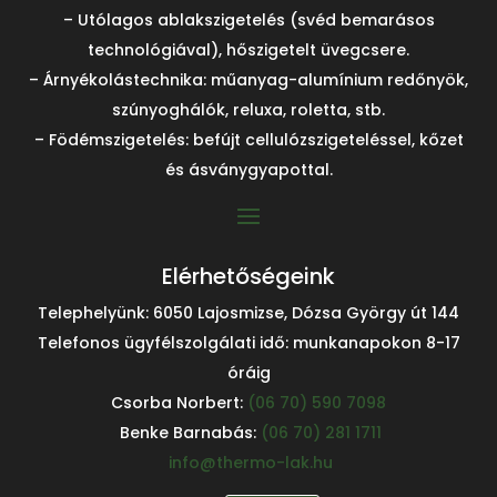
– Utólagos ablakszigetelés (svéd bemarásos
technológiával), hőszigetelt üvegcsere.
– Árnyékolástechnika: műanyag-alumínium redőnyök,
szúnyoghálók, reluxa, roletta, stb.
– Födémszigetelés: befújt cellulózszigeteléssel, kőzet
és ásványgyapottal.
Elérhetőségeink
Telephelyünk: 6050 Lajosmizse, Dózsa György út 144
Telefonos ügyfélszolgálati idő: munkanapokon 8-17
óráig
Csorba Norbert:
(06 70) 590 7098
Benke Barnabás:
(06 70) 281 1711
info@thermo-lak.hu