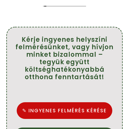
munkát végeztek.
f
!
Köszönöm szépen.
Ajánlom mindenkinek.
Farkasné Tünde
Kérje ingyenes helyszíni
felmérésünket, vagy hívjon
minket bizalommal –
tegyük együtt
költséghatékonyabbá
otthona fenntartását!
✎ INGYENES FELMÉRÉS KÉRÉSE