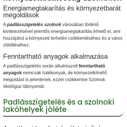
Energiamegtakarítás és környezetbarát
megoldások
A
padlásszigetelés szolnok
városában történő
kivitelezésével jelentős energiamegtakarítás érhető el, ami
hozzájárul a környezeti terhelés csökkentéséhez és a város
zöldítéséhez.
Fenntartható anyagok alkalmazása
A padlásszigetelés során alkalmazott
fenntartható
anyagok
nemcsak hatékonyak, de környezetkímélő
megoldást is jelentenek, ezzel csökkentve Szolnok
ökológiai lábnyomát.
Padlásszigetelés és a szolnoki
lakóhelyek jóléte