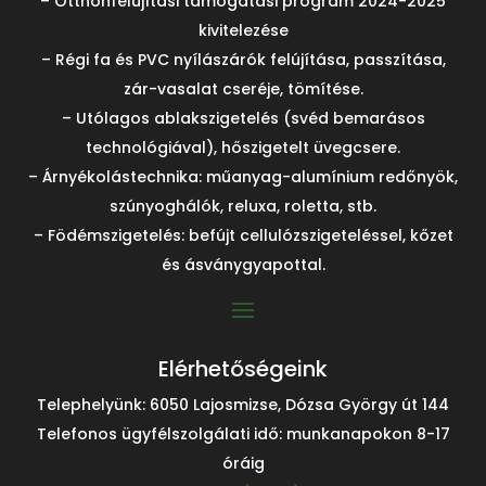
– Otthonfelújítási támogatási program 2024-2025
kivitelezése
– Régi fa és PVC nyílászárók felújítása, passzítása,
zár-vasalat cseréje, tömítése.
– Utólagos ablakszigetelés (svéd bemarásos
technológiával), hőszigetelt üvegcsere.
– Árnyékolástechnika: műanyag-alumínium redőnyök,
szúnyoghálók, reluxa, roletta, stb.
– Födémszigetelés: befújt cellulózszigeteléssel, kőzet
és ásványgyapottal.
Elérhetőségeink
Telephelyünk: 6050 Lajosmizse, Dózsa György út 144
Telefonos ügyfélszolgálati idő: munkanapokon 8-17
óráig