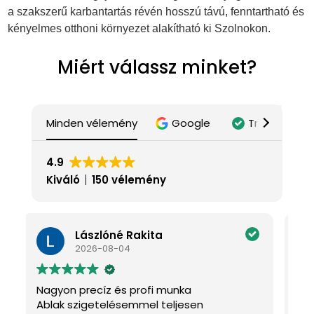
a szakszerű karbantartás révén hosszú távú, fenntartható és
kényelmes otthoni környezet alakítható ki Szolnokon.
Miért válassz minket?
Minden vélemény
Google
Trustindex
4.9
Kiváló
150 vélemény
Tünde Farkasné
2026-08-04
Nagyszerű szakértelem és kedvesség
n
Én nagyon örülök,hogy rátaláltam erre a