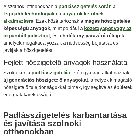
A szolnoki otthonokban a
padlásszigetelés során a
legújabb technológiák és anyagok kerülnek
alkalmazásra
. Ezek közé tartoznak a
magas hőszigetelési
képességű anyagok
, mint például a
kőzetgyapot vagy az
expandált polisztirol
, és a
hatékony párazáró rétegek
,
amelyek megakadályozzák a nedvesség bejutását és
javítják a hőszigetelést.
Fejlett hőszigetelő anyagok használata
Szolnokon a
padlásszigetelés
terén gyakran alkalmaznak
új generációs hőszigetelő anyagokat
, amelyek kimagasló
hőszigetelő tulajdonságokkal bírnak, így segítve az épületek
energiatakarékosságát.
Padlásszigetelés karbantartása
és javítása szolnoki
otthonokban