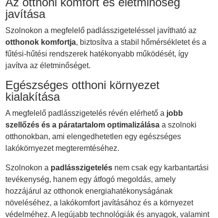
Az otthoni komfort és életminőség
javítása
Szolnokon a megfelelő padlásszigeteléssel javítható az
otthonok komfortja
, biztosítva a stabil hőmérsékletet és a
fűtési-hűtési rendszerek hatékonyabb működését, így
javítva az életminőséget.
Egészséges otthoni környezet
kialakítása
A megfelelő padlásszigetelés révén elérhető a
jobb
szellőzés és a páratartalom optimalizálása
a szolnoki
otthonokban, ami elengedhetetlen egy egészséges
lakókörnyezet megteremtéséhez.
Szolnokon a
padlásszigetelés
nem csak egy karbantartási
tevékenység, hanem egy átfogó megoldás, amely
hozzájárul az otthonok energiahatékonyságának
növeléséhez, a lakókomfort javításához és a környezet
védelméhez. A legújabb technológiák és anyagok, valamint