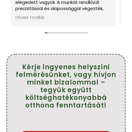
dkívüli
cégre.
végezték,
A felmérést végző fiatal ember igazán
olgáltatás
kedves és mindenben tanácsot adott.A
Olvass tovább
tisztaság is
szakemberek pontosak,kedvesek és szé
szívből
munkát végeztek.
nkát keres!
Köszönöm szépen.
Ajánlom mindenkinek.
Farkasné Tünde
Kérje ingyenes helyszíni
felmérésünket, vagy hívjon
minket bizalommal –
tegyük együtt
költséghatékonyabbá
otthona fenntartását!