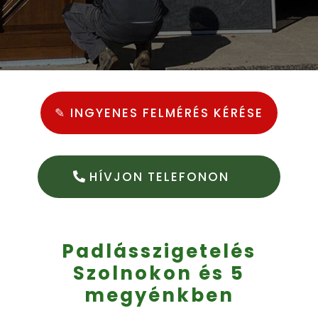
✎ INGYENES FELMÉRÉS KÉRÉSE
HÍVJON TELEFONON
Padlásszigetelés
Szolnokon és 5
megyénkben