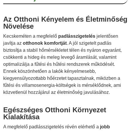
Az Otthoni Kényelem és Életminőség
Növelése
Kecskeméten a megfelelő
padlásszigetelés
jelentősen
javítja az
otthonok komfortját
. A jól szigetelt padlás
biztosítja a stabil hőmérsékletet télen és nyáron egyaránt,
csökkenti a hideg és meleg levegő áramlását, valamint
optimalizálja a fűtési és hűtési rendszerek működését.
Ennek köszönhetően a lakók kényelmesebb,
kiegyensúlyozottabb hőérzetet tapasztalnak, miközben a
fűtési és villamosenergia-költségek is mérséklődnek, ami
közvetlenül hozzájárul az életminőség javulásához.
Egészséges Otthoni Környezet
Kialakítása
A megfelelő padlásszigetelés révén elérhető a
jobb