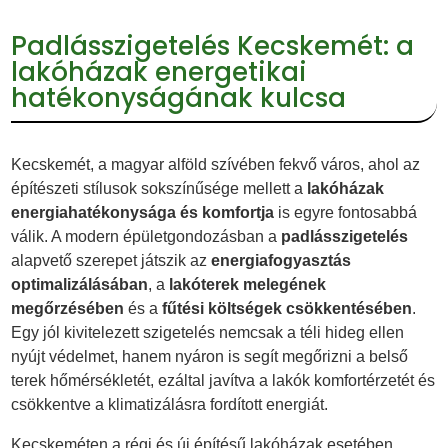
Padlásszigetelés Kecskemét: a
lakóházak energetikai
hatékonyságának kulcsa
Kecskemét, a magyar alföld szívében fekvő város, ahol az
építészeti stílusok sokszínűsége mellett a
lakóházak
energiahatékonysága és komfortja
is egyre fontosabbá
válik. A modern épületgondozásban a
padlásszigetelés
alapvető szerepet játszik az
energiafogyasztás
optimalizálásában
, a
lakóterek melegének
megőrzésében
és a
fűtési költségek csökkentésében
.
Egy jól kivitelezett szigetelés nemcsak a téli hideg ellen
nyújt védelmet, hanem nyáron is segít megőrizni a belső
terek hőmérsékletét, ezáltal javítva a lakók komfortérzetét és
csökkentve a klimatizálásra fordított energiát.
Kecskeméten a régi és új építésű lakóházak esetében