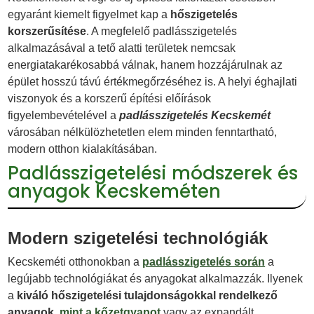
egyaránt kiemelt figyelmet kap a
hőszigetelés
korszerűsítése
. A megfelelő padlásszigetelés
alkalmazásával a tető alatti területek nemcsak
energiatakarékosabbá válnak, hanem hozzájárulnak az
épület hosszú távú értékmegőrzéséhez is. A helyi éghajlati
viszonyok és a korszerű építési előírások
figyelembevételével a
padlásszigetelés Kecskemét
városában nélkülözhetetlen elem minden fenntartható,
modern otthon kialakításában.
Padlásszigetelési módszerek és
anyagok Kecskeméten
Modern szigetelési technológiák
Kecskeméti otthonokban a
padlásszigetelés során
a
legújabb technológiákat és anyagokat alkalmazzák. Ilyenek
a
kiváló hőszigetelési tulajdonságokkal rendelkező
anyagok
,
mint a kőzetgyapot
vagy az expandált