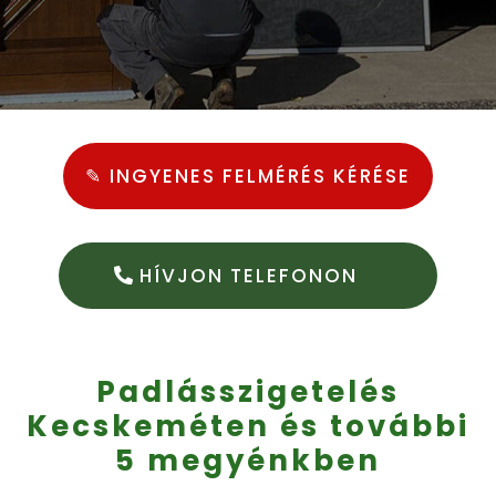
✎ INGYENES FELMÉRÉS KÉRÉSE
HÍVJON TELEFONON
Padlásszigetelés
Kecskeméten és további
5 megyénkben