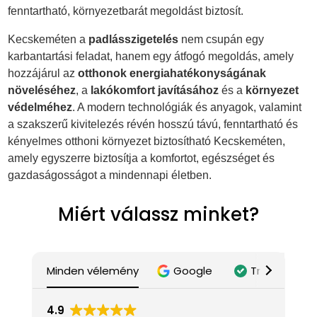
fenntartható, környezetbarát megoldást biztosít.
Kecskeméten a
padlásszigetelés
nem csupán egy
karbantartási feladat, hanem egy átfogó megoldás, amely
hozzájárul az
otthonok energiahatékonyságának
növeléséhez
, a
lakókomfort javításához
és a
környezet
védelméhez
. A modern technológiák és anyagok, valamint
a szakszerű kivitelezés révén hosszú távú, fenntartható és
kényelmes otthoni környezet biztosítható Kecskeméten,
amely egyszerre biztosítja a komfortot, egészséget és
gazdaságosságot a mindennapi életben.
Miért válassz minket?
Minden vélemény
Google
Trustindex
4.9