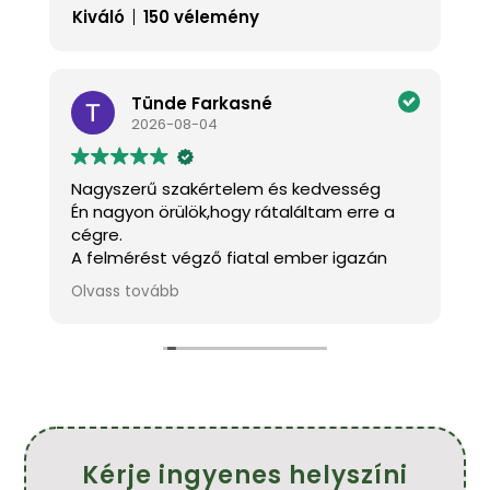
Kiváló
150 vélemény
Tünde Farkasné
2026-08-04
Nagyszerű szakértelem és kedvesség
K
Én nagyon örülök,hogy rátaláltam erre a
J
cégre.
a
A felmérést végző fiatal ember igazán
k
kedves és mindenben tanácsot adott.A
m
Olvass tovább
O
s
szakemberek pontosak,kedvesek és szép
h
munkát végeztek.
f
!
Köszönöm szépen.
Ajánlom mindenkinek.
Farkasné Tünde
Kérje ingyenes helyszíni