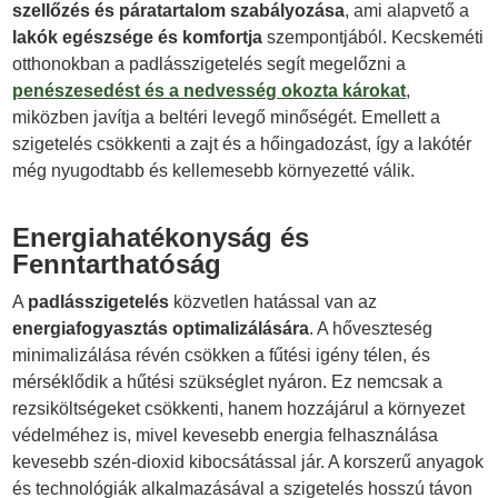
szellőzés és páratartalom szabályozása
, ami alapvető a
lakók egészsége és komfortja
szempontjából. Kecskeméti
otthonokban a padlásszigetelés segít megelőzni a
penészesedést és a nedvesség okozta károkat
,
miközben javítja a beltéri levegő minőségét. Emellett a
szigetelés csökkenti a zajt és a hőingadozást, így a lakótér
még nyugodtabb és kellemesebb környezetté válik.
Energiahatékonyság és
Fenntarthatóság
A
padlásszigetelés
közvetlen hatással van az
energiafogyasztás optimalizálására
. A hőveszteség
minimalizálása révén csökken a fűtési igény télen, és
mérséklődik a hűtési szükséglet nyáron. Ez nemcsak a
rezsiköltségeket csökkenti, hanem hozzájárul a környezet
védelméhez is, mivel kevesebb energia felhasználása
kevesebb szén-dioxid kibocsátással jár. A korszerű anyagok
és technológiák alkalmazásával a szigetelés hosszú távon