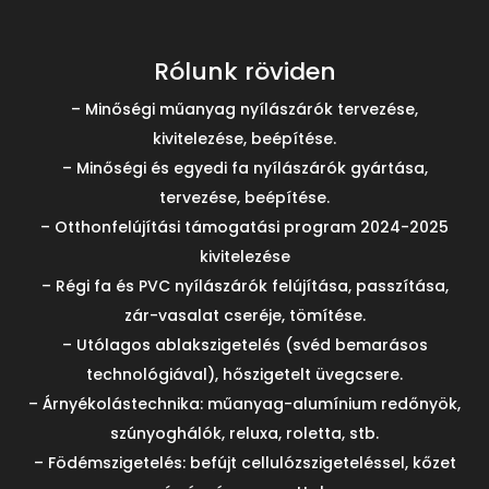
Rólunk röviden
– Minőségi műanyag nyílászárók tervezése,
kivitelezése, beépítése.
– Minőségi és egyedi fa nyílászárók gyártása,
tervezése, beépítése.
– Otthonfelújítási támogatási program 2024-2025
kivitelezése
– Régi fa és PVC nyílászárók felújítása, passzítása,
zár-vasalat cseréje, tömítése.
– Utólagos ablakszigetelés (svéd bemarásos
technológiával), hőszigetelt üvegcsere.
– Árnyékolástechnika: műanyag-alumínium redőnyök,
szúnyoghálók, reluxa, roletta, stb.
– Födémszigetelés: befújt cellulózszigeteléssel, kőzet