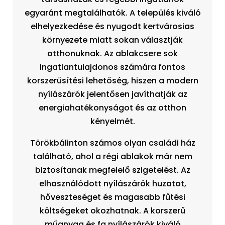
egyaránt megtalálhatók. A település kiváló
elhelyezkedése és nyugodt kertvárosias
környezete miatt sokan választják
otthonuknak. Az ablakcsere sok
ingatlantulajdonos számára fontos
korszerűsítési lehetőség, hiszen a modern
nyílászárók jelentősen javíthatják az
energiahatékonyságot és az otthon
kényelmét.
Törökbálinton számos olyan családi ház
található, ahol a régi ablakok már nem
biztosítanak megfelelő szigetelést. Az
elhasználódott nyílászárók huzatot,
hőveszteséget és magasabb fűtési
költségeket okozhatnak. A korszerű
műanyag és fa nyílászárók kiváló