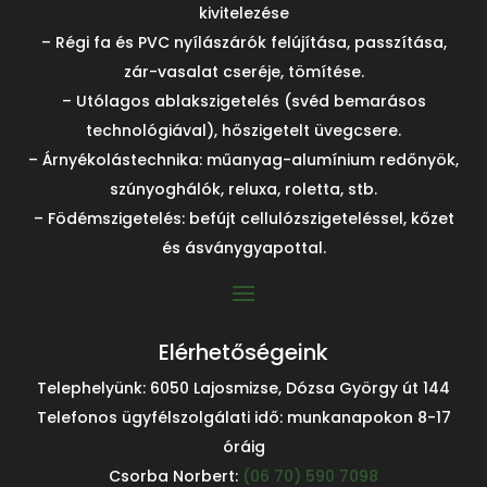
kivitelezése
– Régi fa és PVC nyílászárók felújítása, passzítása,
zár-vasalat cseréje, tömítése.
– Utólagos ablakszigetelés (svéd bemarásos
technológiával), hőszigetelt üvegcsere.
– Árnyékolástechnika: műanyag-alumínium redőnyök,
szúnyoghálók, reluxa, roletta, stb.
– Födémszigetelés: befújt cellulózszigeteléssel, kőzet
és ásványgyapottal.
Elérhetőségeink
Telephelyünk: 6050 Lajosmizse, Dózsa György út 144
Telefonos ügyfélszolgálati idő: munkanapokon 8-17
óráig
Csorba Norbert:
(06 70) 590 7098