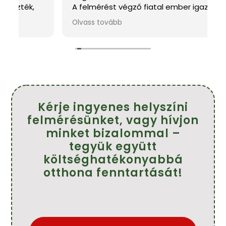
A felmérést végző fiatal ember igazán
k
kedves és mindenben tanácsot adott.A
m
Olvass tovább
O
s
szakemberek pontosak,kedvesek és szép
h
munkát végeztek.
f
!
Köszönöm szépen.
Ajánlom mindenkinek.
Farkasné Tünde
Kérje ingyenes helyszíni
felmérésünket, vagy hívjon
minket bizalommal –
tegyük együtt
költséghatékonyabbá
otthona fenntartását!