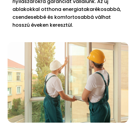
nyílászárókra garanciát vállalunk. Az új
ablakokkal otthona energiatakarékosabbá,
csendesebbé és komfortosabbá válhat
hosszú éveken keresztül.