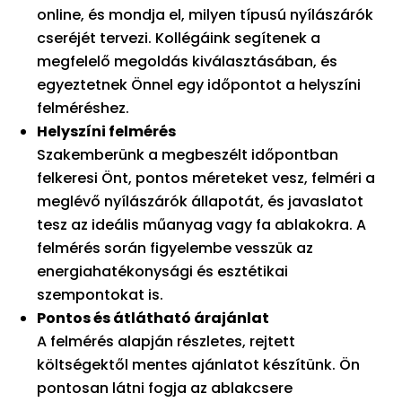
online, és mondja el, milyen típusú nyílászárók
cseréjét tervezi. Kollégáink segítenek a
megfelelő megoldás kiválasztásában, és
egyeztetnek Önnel egy időpontot a helyszíni
felméréshez.
Helyszíni felmérés
Szakemberünk a megbeszélt időpontban
felkeresi Önt, pontos méreteket vesz, felméri a
meglévő nyílászárók állapotát, és javaslatot
tesz az ideális műanyag vagy fa ablakokra. A
felmérés során figyelembe vesszük az
energiahatékonysági és esztétikai
szempontokat is.
Pontos és átlátható árajánlat
A felmérés alapján részletes, rejtett
költségektől mentes ajánlatot készítünk. Ön
pontosan látni fogja az ablakcsere