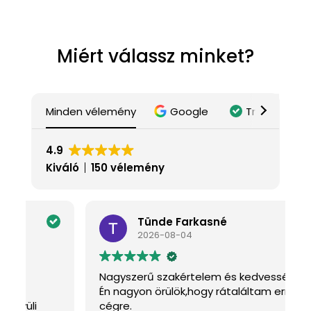
Miért válassz minket?
Minden vélemény
Google
Trustindex
4.9
Kiváló
150 vélemény
Tünde Farkasné
2026-08-04
Nagyszerű szakértelem és kedvesség
K
Én nagyon örülök,hogy rátaláltam erre a
J
cégre.
a