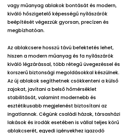
vagy műanyag ablakok bontását és modern,
kiváló hőszigetelő képességű nyílászárók
beépítését végezzük gyorsan, precízen és
megbízhatóan.
Az ablakcsere hosszú távú befektetés lehet,
hiszen a modern műanyag és fa nyílászárók
kiváló légzárással, több rétegű üvegezéssel és
korszerű biztonsági megoldásokkal készülnek.
Az új ablakok segíthetnek csökkenteni a külső
zajokat, javítani a belső hőmérséklet
stabilitását, valamint modernebb és
esztétikusabb megjelenést biztosítani az
ingatlannak. Cégünk családi házak, társasházi
lakások és irodák esetében is vállal teljes körű
ablakcserét, egyedi igényekhez igazodó