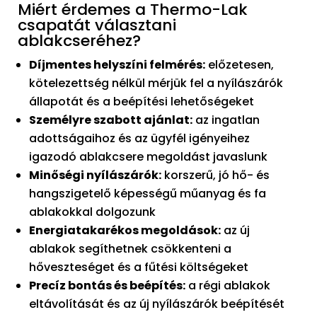
Miért érdemes a Thermo-Lak
csapatát választani
ablakcseréhez?
Díjmentes helyszíni felmérés:
előzetesen,
kötelezettség nélkül mérjük fel a nyílászárók
állapotát és a beépítési lehetőségeket
Személyre szabott ajánlat:
az ingatlan
adottságaihoz és az ügyfél igényeihez
igazodó ablakcsere megoldást javaslunk
Minőségi nyílászárók:
korszerű, jó hő- és
hangszigetelő képességű műanyag és fa
ablakokkal dolgozunk
Energiatakarékos megoldások:
az új
ablakok segíthetnek csökkenteni a
hőveszteséget és a fűtési költségeket
Precíz bontás és beépítés:
a régi ablakok
eltávolítását és az új nyílászárók beépítését