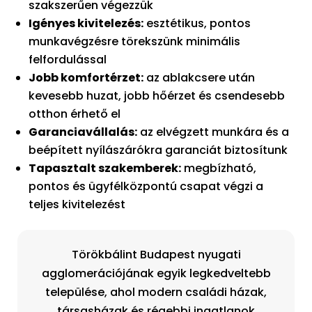
szakszerűen végezzük
Igényes kivitelezés:
esztétikus, pontos
munkavégzésre törekszünk minimális
felfordulással
Jobb komfortérzet:
az ablakcsere után
kevesebb huzat, jobb hőérzet és csendesebb
otthon érhető el
Garanciavállalás:
az elvégzett munkára és a
beépített nyílászárókra garanciát biztosítunk
Tapasztalt szakemberek:
megbízható,
pontos és ügyfélközpontú csapat végzi a
teljes kivitelezést
Törökbálint Budapest nyugati
agglomerációjának egyik legkedveltebb
települése, ahol modern családi házak,
társasházak és régebbi ingatlanok