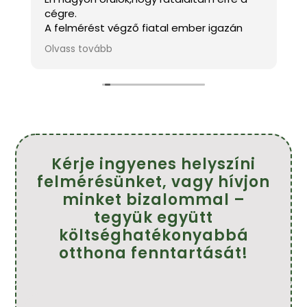
cégre.
a
A felmérést végző fiatal ember igazán
k
kedves és mindenben tanácsot adott.A
m
Olvass tovább
O
s
szakemberek pontosak,kedvesek és szép
h
munkát végeztek.
f
!
Köszönöm szépen.
Ajánlom mindenkinek.
Farkasné Tünde
Kérje ingyenes helyszíni
felmérésünket, vagy hívjon
minket bizalommal –
tegyük együtt
költséghatékonyabbá
otthona fenntartását!