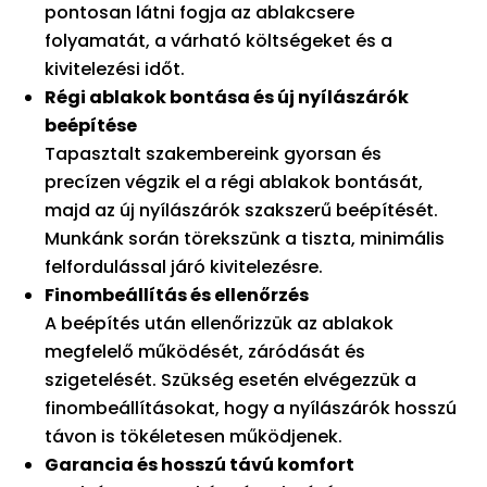
pontosan látni fogja az ablakcsere
folyamatát, a várható költségeket és a
kivitelezési időt.
Régi ablakok bontása és új nyílászárók
beépítése
Tapasztalt szakembereink gyorsan és
precízen végzik el a régi ablakok bontását,
majd az új nyílászárók szakszerű beépítését.
Munkánk során törekszünk a tiszta, minimális
felfordulással járó kivitelezésre.
Finombeállítás és ellenőrzés
A beépítés után ellenőrizzük az ablakok
megfelelő működését, záródását és
szigetelését. Szükség esetén elvégezzük a
finombeállításokat, hogy a nyílászárók hosszú
távon is tökéletesen működjenek.
Garancia és hosszú távú komfort