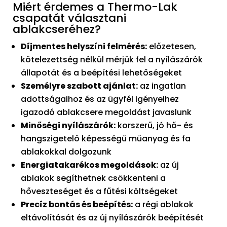
Miért érdemes a Thermo-Lak
csapatát választani
ablakcseréhez?
Díjmentes helyszíni felmérés:
előzetesen,
kötelezettség nélkül mérjük fel a nyílászárók
állapotát és a beépítési lehetőségeket
Személyre szabott ajánlat:
az ingatlan
adottságaihoz és az ügyfél igényeihez
igazodó ablakcsere megoldást javaslunk
Minőségi nyílászárók:
korszerű, jó hő- és
hangszigetelő képességű műanyag és fa
ablakokkal dolgozunk
Energiatakarékos megoldások:
az új
ablakok segíthetnek csökkenteni a
hőveszteséget és a fűtési költségeket
Precíz bontás és beépítés:
a régi ablakok
eltávolítását és az új nyílászárók beépítését