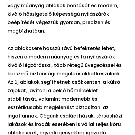
vagy műanyag ablakok bontását és modern,
kiváló hőszigetelő képességű nyílászárók
beépítését végezzük gyorsan, precízen és
megbízhatóan.
Az ablakcsere hosszú távú befektetés lehet,
hiszen a modern műanyag és fa nyílászárók
kiváló légzárással, több rétegű üvegezéssel és
korszerű biztonsági megoldásokkal készülnek.
Az új ablakok segíthetnek csökkenteni a külső
zajokat, javítani a belső hőmérséklet
stabilitását, valamint modernebb és
esztétikusabb megjelenést biztosítani az
ingatlannak. Cégünk családi házak, társasházi
lakások és irodák esetében is vállal teljes körű
ablakcserét, egyedi igényekhez igazodó