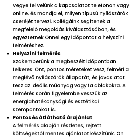
Vegye fel velünk a kapcsolatot telefonon vagy
online, és mondja el, milyen típusú nyílászárók
cseréjét tervezi. Kollégáink segítenek a
megfelelő megoldás kiválasztásában, és
egyeztetnek Önnel egy időpontot a helyszíni
felméréshez.
Helyszíni felmérés
Szakemberünk a megbeszélt időpontban
felkeresi Önt, pontos méreteket vesz, felméri a
meglévő nyílászárók állapotát, és javaslatot
tesz az ideális műanyag vagy fa ablakokra. A
felmérés során figyelembe vesszük az
energiahatékonysági és esztétikai
szempontokat is.
Pontos és átlátható árajánlat
A felmérés alapján részletes, rejtett
költségektől mentes ajánlatot készítünk. Ön