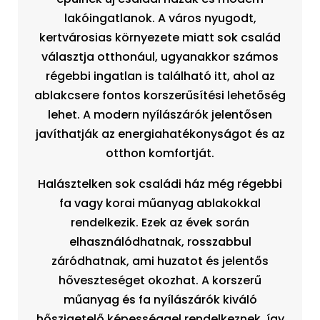
lakóingatlanok. A város nyugodt,
kertvárosias környezete miatt sok család
választja otthonául, ugyanakkor számos
régebbi ingatlan is található itt, ahol az
ablakcsere fontos korszerűsítési lehetőség
lehet. A modern nyílászárók jelentősen
javíthatják az energiahatékonyságot és az
otthon komfortját.
Halásztelken sok családi ház még régebbi
fa vagy korai műanyag ablakokkal
rendelkezik. Ezek az évek során
elhasználódhatnak, rosszabbul
záródhatnak, ami huzatot és jelentős
hőveszteséget okozhat. A korszerű
műanyag és fa nyílászárók kiváló
hőszigetelő képességgel rendelkeznek, így