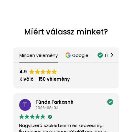
Miért válassz minket?
Minden vélemény
Google
Trustindex
4.9
Kiváló
150 vélemény
Tünde Farkasné
2026-08-04
Nagyszerű szakértelem és kedvesség
K
Én nagyon örülök,hogy rátaláltam erre a
J