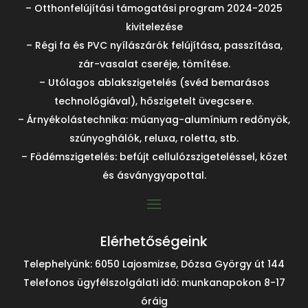
– Otthonfelújítási támogatási program 2024-2025
kivitelezése
– Régi fa és PVC nyílászárók felújítása, passzítása,
zár-vasalat cseréje, tömítése.
– Utólagos ablakszigetelés (svéd bemarásos
technológiával), hőszigetelt üvegcsere.
– Árnyékolástechnika: műanyag-alumínium redőnyök,
szúnyoghálók, reluxa, roletta, stb.
– Födémszigetelés: befújt cellulózszigeteléssel, kőzet
és ásványgyapottal.
Elérhetőségeink
Telephelyünk: 6050 Lajosmizse, Dózsa György út 144
Telefonos ügyfélszolgálati idő: munkanapokon 8-17
óráig