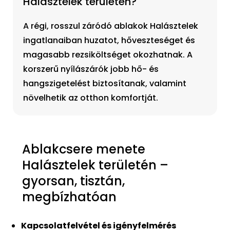
Halásztelek területén?
A régi, rosszul záródó ablakok Halásztelek
ingatlanaiban huzatot, hőveszteséget és
magasabb rezsiköltséget okozhatnak. A
korszerű nyílászárók jobb hő- és
hangszigetelést biztosítanak, valamint
növelhetik az otthon komfortját.
Ablakcsere menete
Halásztelek területén –
gyorsan, tisztán,
megbízhatóan
Kapcsolatfelvétel és igényfelmérés