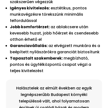
szakszerűen végezzük
Igényes kivitelezés:
esztétikus, pontos
munkavégzésre törekszünk minimális
felfordulással
Jobb komfortérzet:
az ablakcsere után
kevesebb huzat, jobb hőérzet és csendesebb
otthon érhető el
Garanciavállalás:
az elvégzett munkára és a
beépített nyílászárókra garanciát biztosítunk
Tapasztalt szakemberek:
megbízható,
pontos és ügyfélközpontú csapat végzi a
teljes kivitelezést
Halásztelek az elmúlt években az egyik
legnépszerűbb Budapest környéki
településsé vált, ahol folyamatosan
épülnek új családi házak és modern