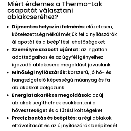
Miért érdemes a Thermo-Lak
csapatát választani
ablakcseréhez?
Díjmentes helyszíni felmérés:
előzetesen,
kötelezettség nélkül mérjük fel a nyílászárók
állapotát és a beépítési lehetőségeket
Személyre szabott ajánlat:
az ingatlan
adottságaihoz és az ügyfél igényeihez
igazodó ablakcsere megoldást javaslunk
Minőségi nyílászárók:
korszerű, jó hő- és
hangszigetelő képességű műanyag és fa
ablakokkal dolgozunk
Energiatakarékos megoldások:
az új
ablakok segíthetnek csökkenteni a
hőveszteséget és a fűtési költségeket
Precíz bontás és beépítés:
a régi ablakok
eltávolítását és az új nyílászárók beépítését