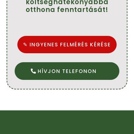
költséghatékonyabbá
otthona fenntartását!
✎ INGYENES FELMÉRÉS KÉRÉSE
HÍVJON TELEFONON