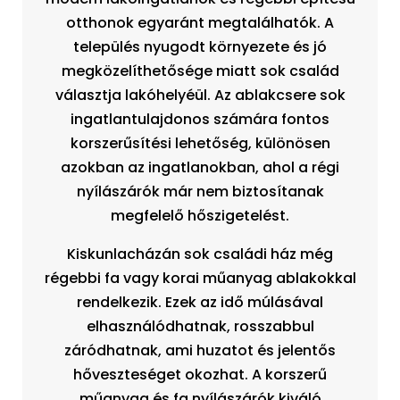
otthonok egyaránt megtalálhatók. A
település nyugodt környezete és jó
megközelíthetősége miatt sok család
választja lakóhelyéül. Az ablakcsere sok
ingatlantulajdonos számára fontos
korszerűsítési lehetőség, különösen
azokban az ingatlanokban, ahol a régi
nyílászárók már nem biztosítanak
megfelelő hőszigetelést.
Kiskunlacházán sok családi ház még
régebbi fa vagy korai műanyag ablakokkal
rendelkezik. Ezek az idő múlásával
elhasználódhatnak, rosszabbul
záródhatnak, ami huzatot és jelentős
hőveszteséget okozhat. A korszerű
műanyag és fa nyílászárók kiváló