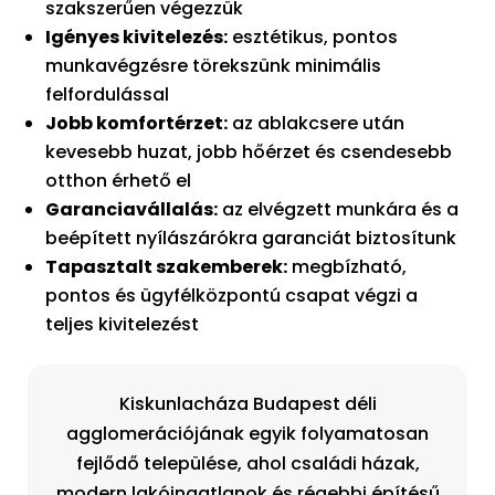
szakszerűen végezzük
Igényes kivitelezés:
esztétikus, pontos
munkavégzésre törekszünk minimális
felfordulással
Jobb komfortérzet:
az ablakcsere után
kevesebb huzat, jobb hőérzet és csendesebb
otthon érhető el
Garanciavállalás:
az elvégzett munkára és a
beépített nyílászárókra garanciát biztosítunk
Tapasztalt szakemberek:
megbízható,
pontos és ügyfélközpontú csapat végzi a
teljes kivitelezést
Kiskunlacháza Budapest déli
agglomerációjának egyik folyamatosan
fejlődő települése, ahol családi házak,
modern lakóingatlanok és régebbi építésű