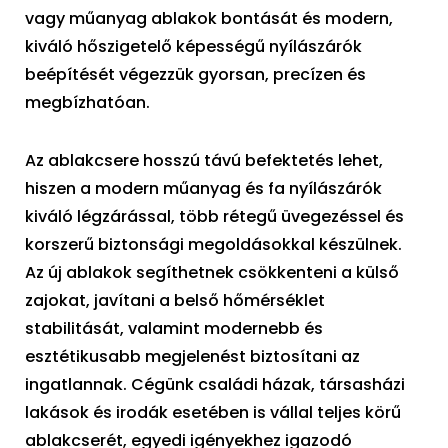
vagy műanyag ablakok bontását és modern,
kiváló hőszigetelő képességű nyílászárók
beépítését végezzük gyorsan, precízen és
megbízhatóan.
Az ablakcsere hosszú távú befektetés lehet,
hiszen a modern műanyag és fa nyílászárók
kiváló légzárással, több rétegű üvegezéssel és
korszerű biztonsági megoldásokkal készülnek.
Az új ablakok segíthetnek csökkenteni a külső
zajokat, javítani a belső hőmérséklet
stabilitását, valamint modernebb és
esztétikusabb megjelenést biztosítani az
ingatlannak. Cégünk családi házak, társasházi
lakások és irodák esetében is vállal teljes körű
ablakcserét, egyedi igényekhez igazodó