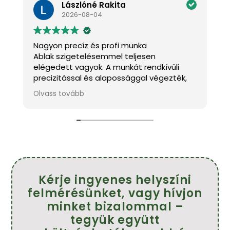
Lászlóné Rakita
2026-08-04
Nagyon precíz és profi munka
Nagy
Ablak szigetelésemmel teljesen
Én n
elégedett vagyok. A munkát rendkívüli
cégr
precizitással és alapossággal végezték,
A fe
minden részletre figyelve. A szolgáltatás
kedv
Olvass tovább
Olva
megbízható és igazán profi, a tisztaság is
szak
kifogástalan volt. Mindenkinek szívből
munk
ajánlom, aki igényes, precíz munkát keres!
Kös
Aján
Fark
Kérje ingyenes helyszíni
felmérésünket, vagy hívjon
minket bizalommal –
tegyük együtt