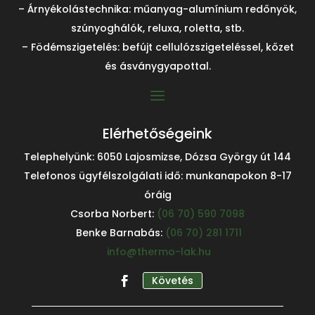
– Árnyékolástechnika: műanyag-alumínium redőnyök,
szúnyoghálók, reluxa, roletta, stb.
– Födémszigetelés: befújt cellulózszigeteléssel, kőzet
és ásványgyapottal.
Elérhetőségeink
Telephelyünk: 6050 Lajosmizse, Dózsa György út 144
Telefonos ügyfélszolgálati idő: munkanapokon 8-17
óráig
Csorba Norbert:
(06 70) 590 7098
Benke Barnabás:
(06 70) 281 1711
info@thermo-lak.hu
Követés