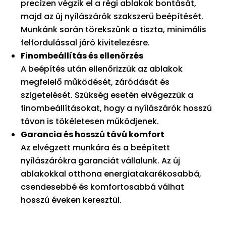
precízen végzik el a régi ablakok bontását,
majd az új nyílászárók szakszerű beépítését.
Munkánk során törekszünk a tiszta, minimális
felfordulással járó kivitelezésre.
Finombeállítás és ellenőrzés
A beépítés után ellenőrizzük az ablakok
megfelelő működését, záródását és
szigetelését. Szükség esetén elvégezzük a
finombeállításokat, hogy a nyílászárók hosszú
távon is tökéletesen működjenek.
Garancia és hosszú távú komfort
Az elvégzett munkára és a beépített
nyílászárókra garanciát vállalunk. Az új
ablakokkal otthona energiatakarékosabbá,
csendesebbé és komfortosabbá válhat
hosszú éveken keresztül.