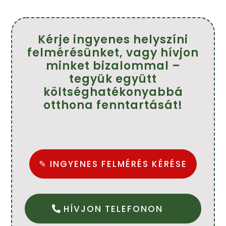
Farkasné Tünde
Kérje ingyenes helyszíni
felmérésünket, vagy hívjon
minket bizalommal –
tegyük együtt
költséghatékonyabbá
otthona fenntartását!
✎ INGYENES FELMÉRÉS KÉRÉSE
HÍVJON TELEFONON