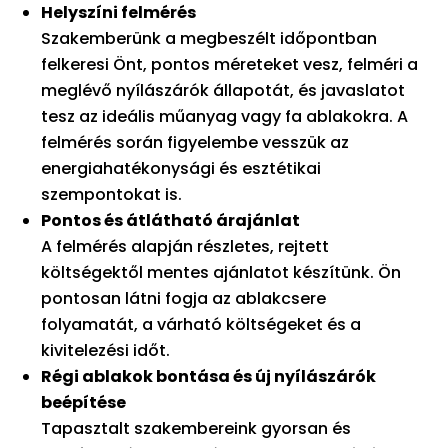
Helyszíni felmérés
Szakemberünk a megbeszélt időpontban
felkeresi Önt, pontos méreteket vesz, felméri a
meglévő nyílászárók állapotát, és javaslatot
tesz az ideális műanyag vagy fa ablakokra. A
felmérés során figyelembe vesszük az
energiahatékonysági és esztétikai
szempontokat is.
Pontos és átlátható árajánlat
A felmérés alapján részletes, rejtett
költségektől mentes ajánlatot készítünk. Ön
pontosan látni fogja az ablakcsere
folyamatát, a várható költségeket és a
kivitelezési időt.
Régi ablakok bontása és új nyílászárók
beépítése
Tapasztalt szakembereink gyorsan és