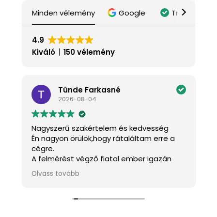
Minden vélemény
Google
Trustindex
4.9
Kiváló
150 vélemény
Tünde Farkasné
2026-08-04
Nagyszerű szakértelem és kedvesség
K
Én nagyon örülök,hogy rátaláltam erre a
J
cégre.
a
A felmérést végző fiatal ember igazán
k
kedves és mindenben tanácsot adott.A
m
Olvass tovább
O
s
szakemberek pontosak,kedvesek és szép
h
munkát végeztek.
f
!
Köszönöm szépen.
Ajánlom mindenkinek.