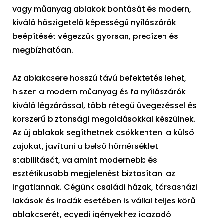
vagy műanyag ablakok bontását és modern,
kiváló hőszigetelő képességű nyílászárók
beépítését végezzük gyorsan, precízen és
megbízhatóan.
Az ablakcsere hosszú távú befektetés lehet,
hiszen a modern műanyag és fa nyílászárók
kiváló légzárással, több rétegű üvegezéssel és
korszerű biztonsági megoldásokkal készülnek.
Az új ablakok segíthetnek csökkenteni a külső
zajokat, javítani a belső hőmérséklet
stabilitását, valamint modernebb és
esztétikusabb megjelenést biztosítani az
ingatlannak. Cégünk családi házak, társasházi
lakások és irodák esetében is vállal teljes körű
ablakcserét, egyedi igényekhez igazodó