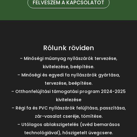
FELVESZEM A KAPCSOLATOT
Rólunk röviden
– Minőségi műanyag nyílászárók tervezése,
kivitelezése, beépítése.
– Minőségi és egyedi fa nyílászárók gyártása,
tervezése, beépítése.
– Otthonfelújítási támogatási program 2024-2025
kivitelezése
– Régi fa és PVC nyílászárók felújítása, passzítása,
zár-vasalat cseréje, tömítése.
– Utólagos ablakszigetelés (svéd bemarásos
technológiával), hőszigetelt üvegcsere.