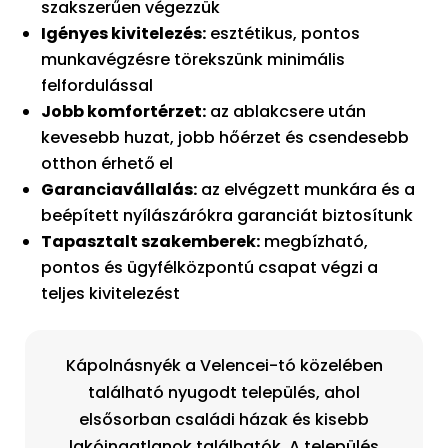
szakszerűen végezzük
Igényes kivitelezés:
esztétikus, pontos
munkavégzésre törekszünk minimális
felfordulással
Jobb komfortérzet:
az ablakcsere után
kevesebb huzat, jobb hőérzet és csendesebb
otthon érhető el
Garanciavállalás:
az elvégzett munkára és a
beépített nyílászárókra garanciát biztosítunk
Tapasztalt szakemberek:
megbízható,
pontos és ügyfélközpontú csapat végzi a
teljes kivitelezést
Kápolnásnyék a Velencei-tó közelében
található nyugodt település, ahol
elsősorban családi házak és kisebb
lakóingatlanok találhatók. A település