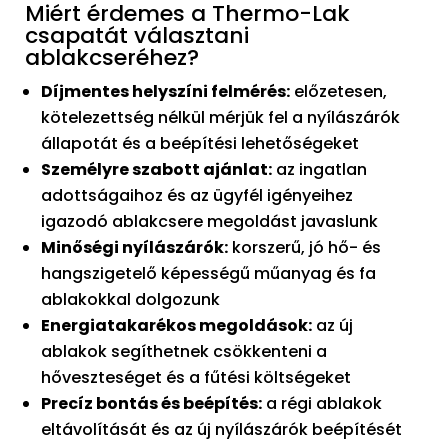
Miért érdemes a Thermo-Lak
csapatát választani
ablakcseréhez?
Díjmentes helyszíni felmérés:
előzetesen,
kötelezettség nélkül mérjük fel a nyílászárók
állapotát és a beépítési lehetőségeket
Személyre szabott ajánlat:
az ingatlan
adottságaihoz és az ügyfél igényeihez
igazodó ablakcsere megoldást javaslunk
Minőségi nyílászárók:
korszerű, jó hő- és
hangszigetelő képességű műanyag és fa
ablakokkal dolgozunk
Energiatakarékos megoldások:
az új
ablakok segíthetnek csökkenteni a
hőveszteséget és a fűtési költségeket
Precíz bontás és beépítés:
a régi ablakok
eltávolítását és az új nyílászárók beépítését