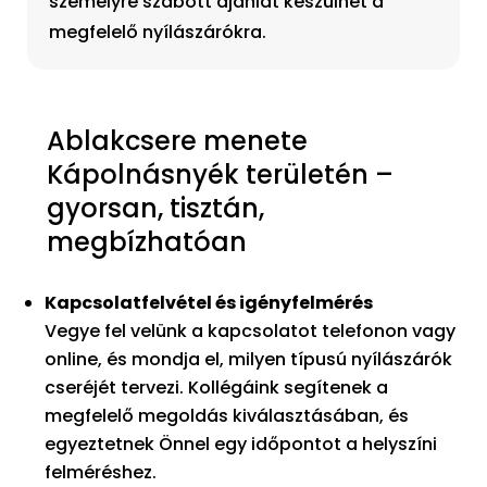
személyre szabott ajánlat készülhet a
megfelelő nyílászárókra.
Ablakcsere menete
Kápolnásnyék területén –
gyorsan, tisztán,
megbízhatóan
Kapcsolatfelvétel és igényfelmérés
Vegye fel velünk a kapcsolatot telefonon vagy
online, és mondja el, milyen típusú nyílászárók
cseréjét tervezi. Kollégáink segítenek a
megfelelő megoldás kiválasztásában, és
egyeztetnek Önnel egy időpontot a helyszíni
felméréshez.