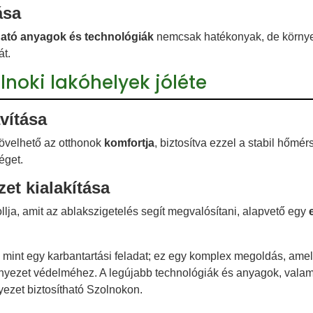
ása
ható anyagok és technológiák
nemcsak hatékonyak, de környez
át.
lnoki lakóhelyek jóléte
vítása
növelhető az otthonok
komfortja
, biztosítva ezzel a stabil hőmérs
éget.
et kialakítása
llja, amit az ablakszigetelés segít megvalósítani, alapvető egy
 mint egy karbantartási feladat; ez egy komplex megoldás, ame
nyezet védelméhez. A legújabb technológiák és anyagok, valam
yezet biztosítható Szolnokon.