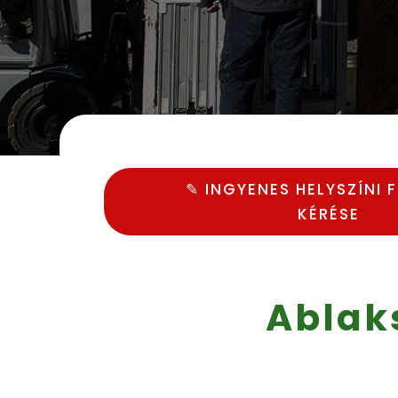
✎ INGYENES HELYSZÍNI 
KÉRÉSE
Ablak