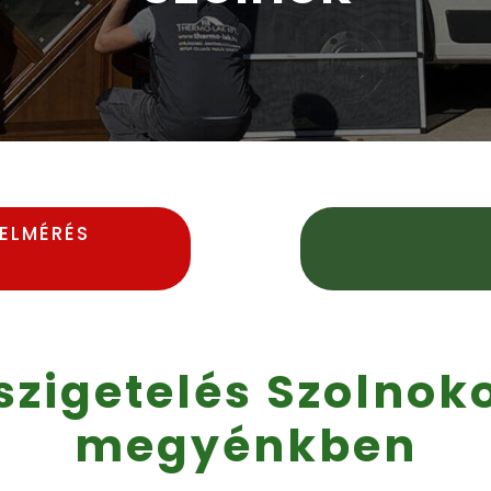
FELMÉRÉS
szigetelés Szolnoko
megyénkben