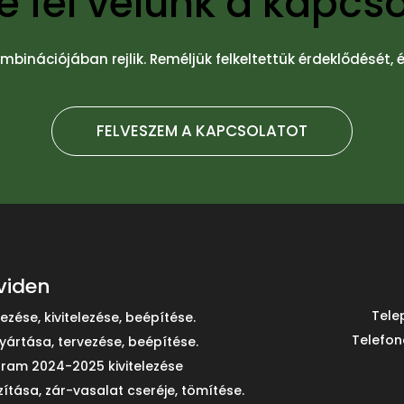
 fel velünk a kapcso
mbinációjában rejlik. Reméljük felkeltettük érdeklődését,
FELVESZEM A KAPCSOLATOT
viden
Tele
zése, kivitelezése, beépítése.
Telefon
yártása, tervezése, beépítése.
gram 2024-2025 kivitelezése
zítása, zár-vasalat cseréje, tömítése.