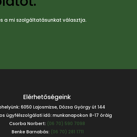
latot.
 és a mi szolgáltatásunkat választja.
Elérhetőségeink
phelyünk: 6050 Lajosmizse, Dózsa György út 144
os ügyfélszolgálati idő: munkanapokon 8-17 óráig
Csorba Norbert:
(06 70) 590 7098
Benke Barnabás:
(06 70) 281 1711