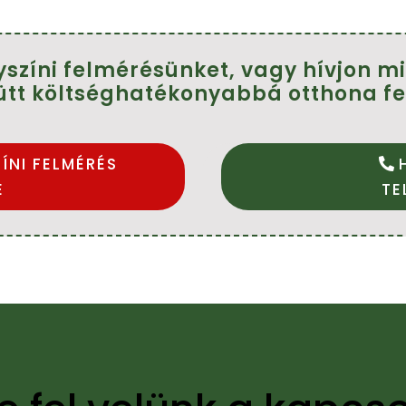
yszíni felmérésünket, vagy hívjon 
ütt költséghatékonyabbá otthona fe
ÍNI FELMÉRÉS
E
TE