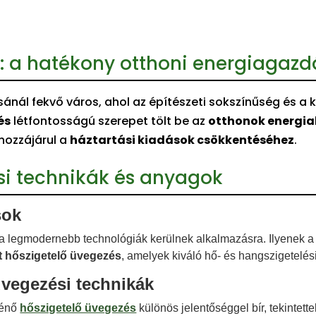
k: a hatékony otthoni energiagazd
sánál fekvő város, ahol az építészeti sokszínűség és a
és
létfontosságú szerepet tölt be az
otthonok energi
 hozzájárul a
háztartási kiadások csökkentéséhez
.
ési technikák és anyagok
sok
 a legmodernebb technológiák kerülnek alkalmazásra. Ilyenek 
tt hőszigetelő üvegezés
, amelyek kiváló hő- és hangszigetelés
üvegezési technikák
ténő
hőszigetelő üvegezés
különös jelentőséggel bír, tekintette