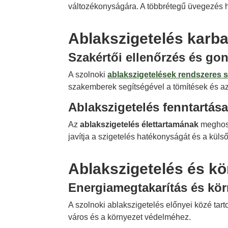
változékonyságára. A többrétegű üvegezés h
Ablakszigetelés karba
Szakértői ellenőrzés és go
A szolnoki
ablakszigetelések rendszeres sz
szakemberek segítségével a tömítések és az
Ablakszigetelés fenntartása
Az
ablakszigetelés élettartamának
meghoss
javítja a szigetelés hatékonyságát és a küls
Ablakszigetelés és k
Energiamegtakarítás és kö
A szolnoki ablakszigetelés előnyei közé tart
város és a környezet védelméhez.