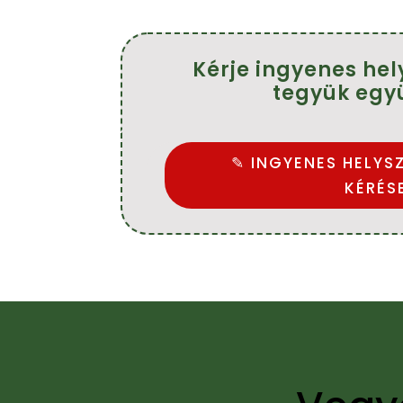
eres!
Köszönöm szépen.
Ajánlom mindenkinek.
Farkasné Tünde
Kérje ingyenes hel
tegyük egy
✎ INGYENES HELYSZ
KÉRÉS