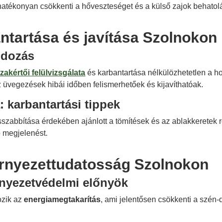
atékonyan csökkenti a hőveszteséget és a külső zajok behatolá
ntartása és javítása Szolnokon
ndozás
akértői felülvizsgálata
és karbantartása nélkülözhetetlen a 
 üvegezések hibái időben felismerhetőek és kijavíthatóak.
: karbantartási tippek
zabbítása érdekében ajánlott a tömítések és az ablakkeretek re
ő megjelenést.
örnyezettudatosság Szolnokon
rnyezetvédelmi előnyök
ozik az
energiamegtakarítás
, ami jelentősen csökkenti a szén-d