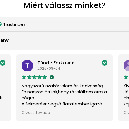
Miért válassz minket?
Trustindex
mény
Nóra
2026-08-04
g
Kiváló munka és kommunikáció
Pr
e a
Jó határidőre megtörtént az
A 
ablakszigetelés cseréje, a
ér
án
kapcsolattartás, kommunikáció, a
fo
munkatársak mind kiválóak. Nagyon
és
Olvass tovább
Ol
örülök hogy rátaláltam a cégre, máskor
ti
is őket fogom hívni, ha kell.
mé
mu