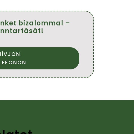
minket bizalommal –
nntartását!
HÍVJON
LEFONON