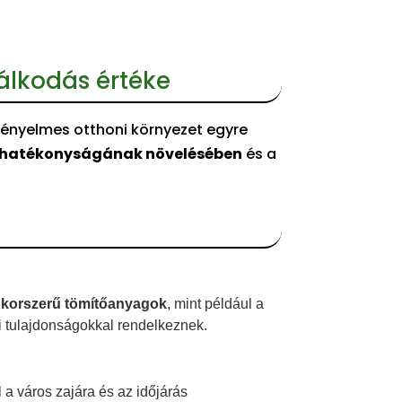
álkodás értéke
 kényelmes otthoni környezet egyre
ahatékonyságának növelésében
és a
a
korszerű tömítőanyagok
, mint például a
i tulajdonságokkal rendelkeznek.
l a város zajára és az időjárás