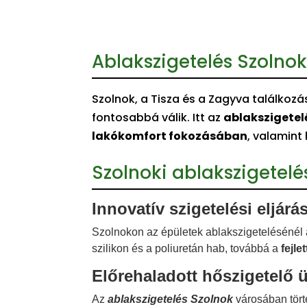
Ablakszigetelés Szolno
Szolnok, a Tisza és a Zagyva találkozá
fontosabbá válik. Itt az
ablakszigetel
lakókomfort fokozásában
, valamint
Szolnoki ablakszigetel
Innovatív szigetelési eljárá
Szolnokon az épületek ablakszigetelésénél
szilikon és a poliuretán hab, továbbá a
fejle
Előrehaladott hőszigetelő 
Az
ablakszigetelés Szolnok
városában tör