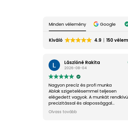
Minden vélemény
Google
Kiváló
4.9
150 véle
Tünde Farkasné
2026-08-04
munka
Nagyszerű szakértelem és kedvessé
eljesen
Én nagyon örülök,hogy rátaláltam err
kát rendkívüli
cégre.
sággal
A felmérést végző fiatal ember igaz
re figyelve. A
kedves és mindenben tanácsot
Olvass tovább
ó és igazán
adott.A szakemberek
gástalan volt.
pontosak,kedvesek és szép munkát
lom, aki
végeztek.