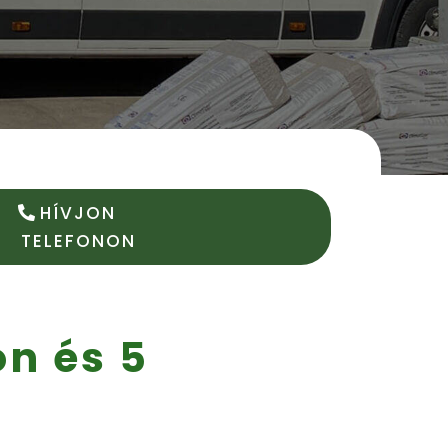
HÍVJON
TELEFONON
n és 5