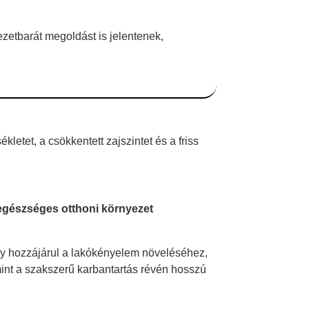
etbarát megoldást is jelentenek,
ékletet, a csökkentett zajszintet és a friss
egészséges otthoni környezet
ly hozzájárul a lakókényelem növeléséhez,
int a szakszerű karbantartás révén hosszú