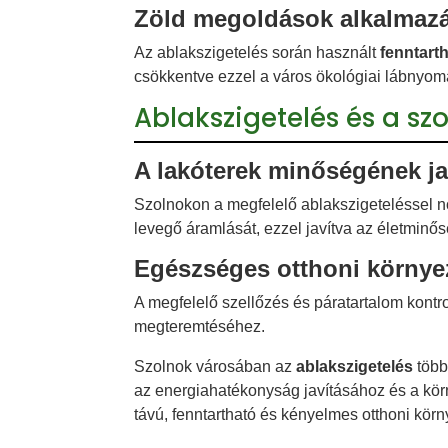
Zöld megoldások alkalmaz
Az ablakszigetelés során használt
fenntart
csökkentve ezzel a város ökológiai lábnyom
Ablakszigetelés és a szo
A lakóterek minőségének ja
Szolnokon a megfelelő ablakszigeteléssel 
levegő áramlását, ezzel javítva az életminős
Egészséges otthoni környez
A megfelelő szellőzés és páratartalom kontro
megteremtéséhez.
Szolnok városában az
ablakszigetelés
több
az energiahatékonyság javításához és a kör
távú, fenntartható és kényelmes otthoni körn