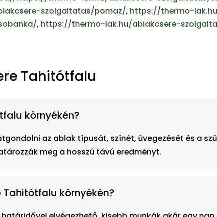
ablakcsere-szolgaltatas/pomaz/
,
https://thermo-lak.h
csobanka/
,
https://thermo-lak.hu/ablakcsere-szolgalt
re Tahitótfalu
tótfalu környékén?
átgondolni az ablak típusát, színét, üvegezését és a sz
határozzák meg a hosszú távú eredményt.
e Tahitótfalu környékén?
 határidővel elvégezhető, kisebb munkák akár egy nap al