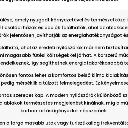
pülése, amely nyugodt környezetével és természetközeli
t családi házak és üdülők találhatók, ahol az ablakcse
árók jelentősen javíthatják az energiahatékonyságot és
lálható, ahol az eredeti nyílászárók már nem biztosíta
i magasabb fűtési költségekkel járhat. A korszerű műan
rendelkeznek, így segíthetnek energiatakarékosabbá te
önösen fontos lehet a komfortos belső klíma kialakítá
 pedig mérséklik a túlzott felmelegedést. Ez kényelmes
fontos szerepet kap. A modern nyílászárók különböző szí
A fa ablakok természetes megjelenést kínálnak, míg a m
karbantartási igényükkel népszerűek.
ösen a forgalmasabb utak vagy turisztikailag frekventál