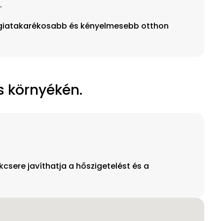
.
ergiatakarékosabb és kényelmesebb otthon
és környékén.
csere javíthatja a hőszigetelést és a