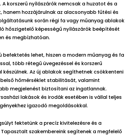
. A korszerű nyílászárók nemcsak a huzatot és a
, hanem hozzájárulnak az alacsonyabb fűtési és
Szolgáltatásunk során régi fa vagy műanyag ablakok
ló hőszigetelő képességű nyílászárók beépítését
en és megbízhatóan.
ú befektetés lehet, hiszen a modern műanyag és fa
ással, több rétegű üvegezéssel és korszerű
 készülnek. Az új ablakok segíthetnek csökkenteni
a belső hőmérséklet stabilitását, valamint
bb megjelenést biztosítani az ingatlannak.
sasházi lakások és irodák esetében is vállal teljes
 igényekhez igazodó megoldásokkal.
lyt fektetünk a precíz kivitelezésre és a
 Tapasztalt szakembereink segítenek a megfelelő