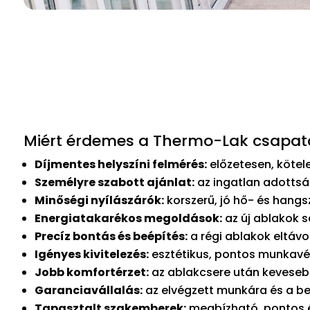
Miért érdemes a Thermo-Lak csapatá
Díjmentes helyszíni felmérés:
előzetesen, kötele
Személyre szabott ajánlat:
az ingatlan adottsá
Minőségi nyílászárók:
korszerű, jó hő- és hang
Energiatakarékos megoldások:
az új ablakok s
Precíz bontás és beépítés:
a régi ablakok eltávo
Igényes kivitelezés:
esztétikus, pontos munkavég
Jobb komfortérzet:
az ablakcsere után kevesebb
Garanciavállalás:
az elvégzett munkára és a be
Tapasztalt szakemberek:
megbízható, pontos és