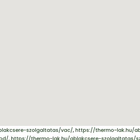
blakcsere-szolgaltatas/vac/
,
https://thermo-lak.hu/a
god/
,
https://thermo-lak.hu/ablakcsere-szolgaltatas/s