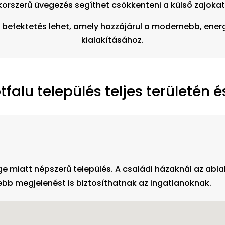
korszerű üvegezés segíthet csökkenteni a külső zajokat
ú befektetés lehet, amely hozzájárul a modernebb, en
kialakításához.
falu település teljes területén 
e miatt népszerű település. A családi házaknál az ablak
bb megjelenést is biztosíthatnak az ingatlanoknak.