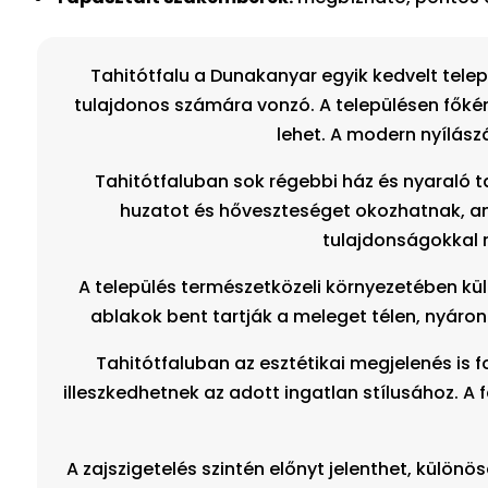
Tahitótfalu a Dunakanyar egyik kedvelt tele
tulajdonos számára vonzó. A településen főkén
lehet. A modern nyílász
Tahitótfaluban sok régebbi ház és nyaraló ta
huzatot és hőveszteséget okozhatnak, am
tulajdonságokkal 
A település természetközeli környezetében kül
ablakok bent tartják a meleget télen, nyáron
Tahitótfaluban az esztétikai megjelenés is 
illeszkedhetnek az adott ingatlan stílusához. 
A zajszigetelés szintén előnyt jelenthet, külön