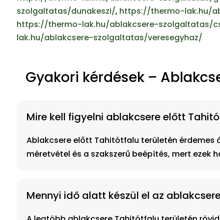
szolgaltatas/dunakeszi/
,
https://thermo-lak.hu/
https://thermo-lak.hu/ablakcsere-szolgaltatas/
lak.hu/ablakcsere-szolgaltatas/veresegyhaz/
Gyakori kérdések – Ablakcse
Mire kell figyelni ablakcsere előtt Tahi
Ablakcsere előtt Tahitótfalu területén érdemes 
méretvétel és a szakszerű beépítés, mert ezek 
Mennyi idő alatt készül el az ablakcser
A legtöbb ablakcsere Tahitótfalu területén rövid