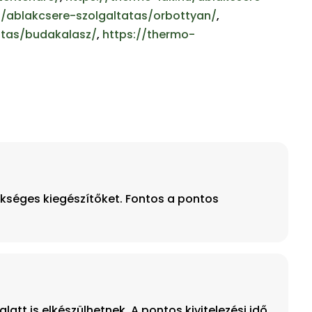
u/ablakcsere-szolgaltatas/orbottyan/
,
atas/budakalasz/
,
https://thermo-
ükséges kiegészítőket. Fontos a pontos
att is elkészülhetnek. A pontos kivitelezési idő