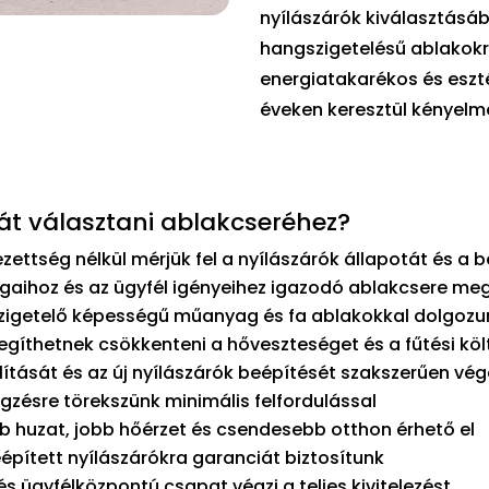
nyílászárók kiválasztásá
hangszigetelésű ablakokró
energiatakarékos és eszt
éveken keresztül kényel
t választani ablakcseréhez?
zettség nélkül mérjük fel a nyílászárók állapotát és a 
gaihoz és az ügyfél igényeihez igazodó ablakcsere meg
szigetelő képességű műanyag és fa ablakokkal dolgozu
egíthetnek csökkenteni a hőveszteséget és a fűtési kö
lítását és az új nyílászárók beépítését szakszerűen vé
zésre törekszünk minimális felfordulással
 huzat, jobb hőérzet és csendesebb otthon érhető el
épített nyílászárókra garanciát biztosítunk
 ügyfélközpontú csapat végzi a teljes kivitelezést