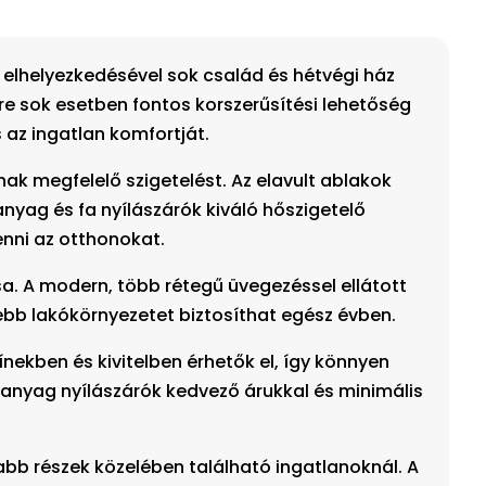
 elhelyezkedésével sok család és hétvégi ház
re sok esetben fontos korszerűsítési lehetőség
 az ingatlan komfortját.
nak megfelelő szigetelést. Az elavult ablakok
yag és fa nyílászárók kiváló hőszigetelő
nni az otthonokat.
sa. A modern, több rétegű üvegezéssel ellátott
ebb lakókörnyezetet biztosíthat egész évben.
nekben és kivitelben érhetők el, így könnyen
űanyag nyílászárók kedvező árukkal és minimális
tabb részek közelében található ingatlanoknál. A