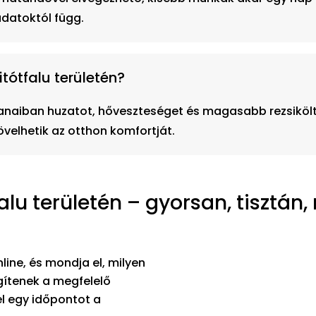
adatoktól függ.
tótfalu területén?
tlanaiban huzatot, hőveszteséget és magasabb rezsiköl
övelhetik az otthon komfortját.
lu területén – gyorsan, tisztán
line, és mondja el, milyen
egítenek a megfelelő
l egy időpontot a