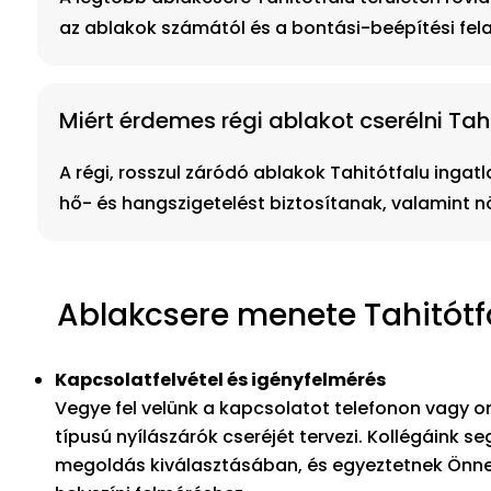
az ablakok számától és a bontási-beépítési fel
Miért érdemes régi ablakot cserélni Tahi
A régi, rosszul záródó ablakok Tahitótfalu inga
hő- és hangszigetelést biztosítanak, valamint n
Ablakcsere menete Tahitótfa
Kapcsolatfelvétel és igényfelmérés
Vegye fel velünk a kapcsolatot telefonon vagy on
típusú nyílászárók cseréjét tervezi. Kollégáink s
megoldás kiválasztásában, és egyeztetnek Önne