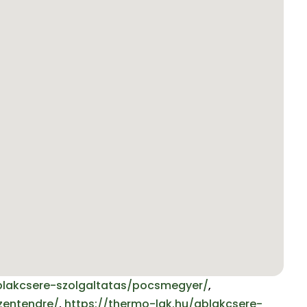
blakcsere-szolgaltatas/pocsmegyer/
,
zentendre/
,
https://thermo-lak.hu/ablakcsere-