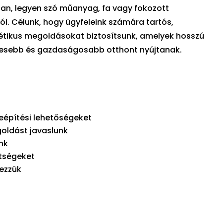
ban, legyen szó műanyag, fa vagy fokozott
l. Célunk, hogy ügyfeleink számára tartós,
étikus megoldásokat biztosítsunk, amelyek hosszú
mesebb és gazdaságosabb otthont nyújtanak.
beépítési lehetőségeket
oldást javaslunk
nk
ltségeket
gezzük