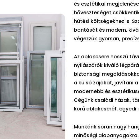
és esztétikai megjelenése
hőveszteséget csökkentik
hűtési költségekhez is. 
bontását és modern, kivá
végezzük gyorsan, precíz
Az ablakcsere hosszú táv
nyílászárók kiváló légzár
biztonsági megoldásokkal
a külső zajokat, javítani 
modernebb és esztétikusa
Cégünk családi házak, tár
körű ablakcserét, egyedi
Munkánk során nagy hangsú
minőségi alapanyagokra.