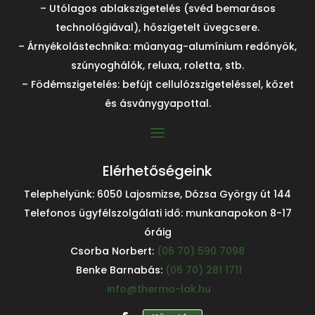
– Utólagos ablakszigetelés (svéd bemarásos
technológiával), hőszigetelt üvegcsere.
– Árnyékolástechnika: műanyag-alumínium redőnyök,
szúnyoghálók, reluxa, roletta, stb.
– Födémszigetelés: befújt cellulózszigeteléssel, kőzet
és ásványgyapottal.
Elérhetőségeink
Telephelyünk: 6050 Lajosmizse, Dózsa György út 144
Telefonos ügyfélszolgálati idő: munkanapokon 8-17
óráig
Csorba Norbert:
(06 70) 590 7098
Benke Barnabás:
(06 70) 281 1711
info@thermo-lak.hu