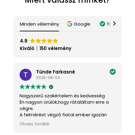
Minden vélemény
Google
Trustindex
4.9
Kiváló
150 vélemény
Tünde Farkasné
2026-08-04
Nagyszerű szakértelem és kedvesség
K
Én nagyon örülök,hogy rátaláltam erre a
J
cégre.
a
A felmérést végző fiatal ember igazán
k
kedves és mindenben tanácsot adott.A
m
Olvass tovább
O
s
szakemberek pontosak,kedvesek és szép
h
munkát végeztek.
f