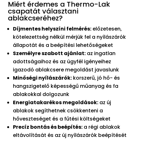
Miért érdemes a Thermo-Lak
csapatát választani
ablakcseréhez?
Díjmentes helyszíni felmérés:
előzetesen,
kötelezettség nélkül mérjük fel a nyílászárók
állapotát és a beépítési lehetőségeket
Személyre szabott ajánlat:
az ingatlan
adottságaihoz és az ügyfél igényeihez
igazodó ablakcsere megoldást javaslunk
Minőségi nyílászárók:
korszerű, jó hő- és
hangszigetelő képességű műanyag és fa
ablakokkal dolgozunk
Energiatakarékos megoldások:
az új
ablakok segíthetnek csökkenteni a
hőveszteséget és a fűtési költségeket
Precíz bontás és beépítés:
a régi ablakok
eltávolítását és az új nyílászárók beépítését