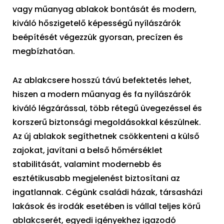
vagy műanyag ablakok bontását és modern,
kiváló hőszigetelő képességű nyílászárók
beépítését végezzük gyorsan, precízen és
megbízhatóan.
Az ablakcsere hosszú távú befektetés lehet,
hiszen a modern műanyag és fa nyílászárók
kiváló légzárással, több rétegű üvegezéssel és
korszerű biztonsági megoldásokkal készülnek.
Az új ablakok segíthetnek csökkenteni a külső
zajokat, javítani a belső hőmérséklet
stabilitását, valamint modernebb és
esztétikusabb megjelenést biztosítani az
ingatlannak. Cégünk családi házak, társasházi
lakások és irodák esetében is vállal teljes körű
ablakcserét, egyedi igényekhez igazodó