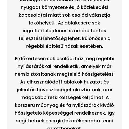
nyugodt környezete és jó közlekedési
kapcsolatai miatt sok család választja
lakóhelyéül. Az ablakcsere sok
ingatlantulajdonos számára fontos
fejlesztési lehetőség lehet, különösen a
régebbi építésű házak esetében.
Erdőkertesen sok családi ház még régebbi
nyílászárókkal rendelkezik, amelyek már
nem biztosítanak megfelelő hőszigetelést.
Az elhasználódott ablakok huzatot és
jelentős hőveszteséget okozhatnak, ami
magasabb rezsiköltségekkel járhat. A
korszerű műanyag és fa nyílászárók kiváló
hőszigetelő képességgel rendelkeznek, így
segíthetnek energiatakarékosabbá tenni
az otthonokat.