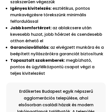
szakszerűen végezzük
Igényes kivitelezés:
esztétikus, pontos
munkavégzésre törekszünk minimális
felfordulással
Jobb komfortérzet:
az ablakcsere után
kevesebb huzat, jobb hőérzet és csendesebb
otthon érhető el
Garanciavállalás:
az elvégzett munkára és a
beépített nyílászárókra garanciát biztosítunk
Tapasztalt szakemberek:
megbízható,
pontos és ügyfélközpontú csapat végzi a
teljes kivitelezést
Erdőkertes Budapest egyik népszerű
agglomerációs települése, ahol
elsősorban családi házak és modern
lakóingatlanok találhatók. A település