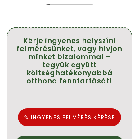
!
Köszönöm szépen.
Ajánlom mindenkinek.
Farkasné Tünde
Kérje ingyenes helyszíni
felmérésünket, vagy hívjon
minket bizalommal –
tegyük együtt
költséghatékonyabbá
otthona fenntartását!
✎ INGYENES FELMÉRÉS KÉRÉSE