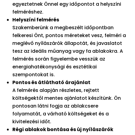
egyeztetnek Önnel egy időpontot a helyszíni
felméréshez.
Helyszíni felmérés
Szakemberünk a megbeszélt időpontban
felkeresi Önt, pontos méreteket vesz, felméri a
meglévő nyílászárók állapotát, és javaslatot
tesz az ideális műanyag vagy fa ablakokra. A
felmérés során figyelembe vesszük az
energiahatékonysági és esztétikai
szempontokat is.
Pontos és átlátható árajánlat
A felmérés alapján részletes, rejtett
költségektől mentes ajánlatot készítünk. Ön
pontosan látni fogja az ablakcsere
folyamatát, a várható költségeket és a
kivitelezési időt.
Régi ablakok bontása és új nyílászárók